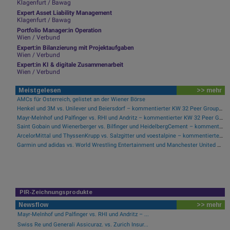
Klagenfurt / Bawag
Expert Asset Liability Management
Klagenfurt / Bawag
Portfolio Manager:in Operation
Wien / Verbund
Expert:in Bilanzierung mit Projektaufgaben
Wien / Verbund
Expert:in KI & digitale Zusammenarbeit
Wien / Verbund
Meistgelesen
>> mehr
AMCs für Österreich, gelistet an der Wiener Börse
Henkel und 3M vs. Unilever und Beiersdorf – kommentierter KW 32 Peer Group Watch Konsumgüter
Mayr-Melnhof und Palfinger vs. RHI und Andritz – kommentierter KW 32 Peer Group Watch Zykliker Österreich
Saint Gobain und Wienerberger vs. Bilfinger und HeidelbergCement – kommentierter KW 32 Peer Group Watch Bau & Baustoffe
ArcelorMittal und ThyssenKrupp vs. Salzgitter und voestalpine – kommentierter KW 32 Peer Group Watch Stahl
Garmin und adidas vs. World Wrestling Entertainment und Manchester United – kommentierter KW 32 Peer Group Watch Sport
PIR-Zeichnungsprodukte
Newsflow
>> mehr
Mayr-Melnhof und Palfinger vs. RHI und Andritz – ...
Swiss Re und Generali Assicuraz. vs. Zurich Insur...