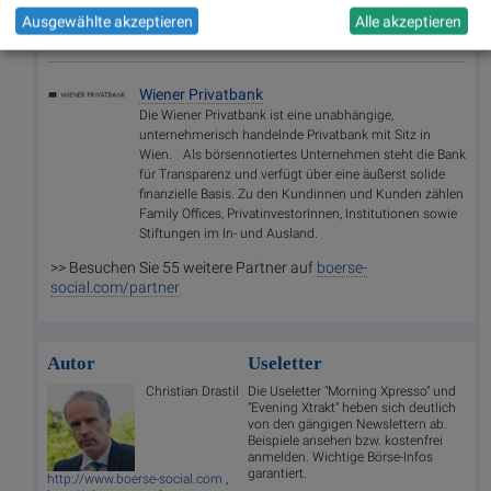
Ausgewählte akzeptieren
Alle akzeptieren
Random Partner
Wiener Privatbank
Die Wiener Privatbank ist eine unabhängige,
unternehmerisch handelnde Privatbank mit Sitz in
Wien. Als börsennotiertes Unternehmen steht die Bank
für Transparenz und verfügt über eine äußerst solide
finanzielle Basis. Zu den Kundinnen und Kunden zählen
Family Offices, PrivatinvestorInnen, Institutionen sowie
Stiftungen im In- und Ausland.
>> Besuchen Sie 55 weitere Partner auf
boerse-
social.com/partner
Autor
Useletter
Christian Drastil
Die Useletter "Morning Xpresso" und
"Evening Xtrakt" heben sich deutlich
von den gängigen Newslettern ab.
Beispiele ansehen bzw. kostenfrei
anmelden. Wichtige Börse-Infos
garantiert.
http://www.boerse-social.com
,