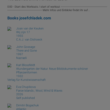
0:00 - Start des Workouts / start of workout ---------------------------------------------------------------
----------------------------------------------- Mehr Infos und Einblicke findet ihr auf...
Books
josefchladek.com
Joan van der Keuken
Wij zijn 17
1955
C.A.J. van Dishoeck
John Gossage
There and Gone
1997
Nazraeli
Karl Blossfeldt
Wundergarten der Natur. Neue Bilddokumente schöner
Pflanzenformen
1932
Verlag für Kunstwissenschaft
Eva Chupikova
Faroe Islands ; Wool, Wind & Waves
2026
Self published
Dimitri Bogachuk
Atlantic