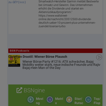
Smartwatch-Hersteller Garmin meldet Bestwerte
zu
GEY
(
)
18.02.
bei Umsatz und Gewinn. Das Unternehmen
erhöht die Dividende und startet ein
Aktienrückkaufprogramm."
https://www.wallstreet-
online.de/nachricht/20512500-dividende-
deutlich-ueber-10-prozent-plus-unternehmen-
zuendet-boerse-turbo
BSN Podcasts
Christian Drastil: Wiener Börse Plausch
Wiener Börse Party #1216: ATX schwächer, Bajaj
Mobility weiter stark, neue indische Freunde und Rajiv
Bajaj mein Man of the Day
BSNgine
Movi
Matri
Star/
Top/
ng
x
Rutsc
Flop