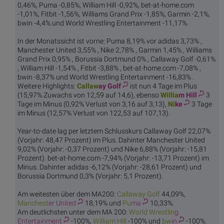
0,46%, Puma -0,85%, William Hill -0,92%, bet-at-home.com
-1,01%, Fitbit -1,56%, Williams Grand Prix -1,85%, Garmin -2,1%,
bwin -4,4% und World Wrestling Entertainment -11,17%.
In der Monatssicht ist vorne: Puma 8,19% vor adidas 3,73% ,
Manchester United 3,55% , Nike 2,78% , Garmin 1,45% , Williams
Grand Prix 0,95% , Borussia Dortmund 0% , Callaway Golf -0,61%
, William Hill -1,54% , Fitbit -3,88% , bet-at-home.com -7,08% ,
bwin -8,37% und World Wrestling Entertainment -16,83% .
Weitere Highlights:
Callaw
ay Golf
ist nun 4 Tage im Plus
(15,97% Zuwachs von 12,59 auf 14,6), ebenso
Willia
m Hill
3
Tage im Minus (0,92% Verlust von 3,16 auf 3,13),
Ni
ke
3 Tage
im Minus (12,57% Verlust von 122,53 auf 107,13).
Year-to-date lag per letztem Schlusskurs Callaway Golf 22,07%
(Vorjahr: 48,47 Prozent) im Plus. Dahinter Manchester United
9,02% (Vorjahr: -0,37 Prozent) und Nike 6,88% (Vorjahr: -15,81
Prozent). bet-at-home.com -7,94% (Vorjahr: -13,71 Prozent) im
Minus. Dahinter adidas -6,12% (Vorjahr: -28,61 Prozent) und
Borussia Dortmund 0,3% (Vorjahr: 5,1 Prozent).
Am weitesten über dem MA200:
Callaw
ay Golf
44,09%,
Manchest
er United
18,19% und
Pu
ma
10,33%.
Am deutlichsten unter dem MA 200:
World Wrestlin
g
Entertainment
-100%,
Willia
m Hill
-100% und
bw
in
-100%.