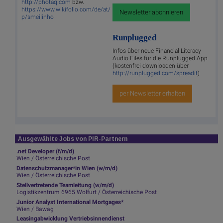
http://photaq.com
bzw.
https://www.wikifolio.com/de/at/
Newsletter abonnieren
p/smeilinho
Runplugged
Infos über neue Financial Literacy
Audio Files für die Runplugged App
(kostenfrei downloaden über
http://runplugged.com/spreadit
)
per Newsletter erhalten
Ausgewählte Jobs von PIR-Partnern
.net Developer (f/m/d)
Wien / Österreichische Post
Datenschutzmanager*in Wien (w/m/d)
Wien / Österreichische Post
Stellvertretende Teamleitung (w/m/d)
Logistikzentrum 6965 Wolfurt / Österreichische Post
Junior Analyst International Mortgages*
Wien / Bawag
Leasingabwicklung Vertriebsinnendienst