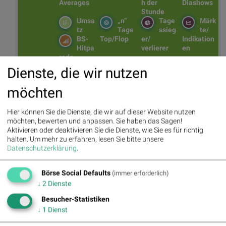
Averages
h der
Diashows
Stunde
Umsa
„n“
Tage
Märk
tz
Tage
ssieg
te/
BS-
Top/Flop
er/
Indikation
Hitpa
verlierer
en
rade
Repo
Dienste, die wir nutzen
rting
Days
möchten
Hier können Sie die Dienste, die wir auf dieser Website nutzen
Bildnachweis
möchten, bewerten und anpassen. Sie haben das Sagen!
Aktivieren oder deaktivieren Sie die Dienste, wie Sie es für richtig
1. BSN Group Sport Performancevergleich YTD, Stand: 21.02.2026
halten.
Um mehr zu erfahren, lesen Sie bitte unsere
Datenschutzerklärung
.
Aktien auf dem Radar:
Bajaj Mobility AG
,
Rosenbauer
,
Andritz
,
Semperit
,
EuroTeleSites AG
,
Flughafen Wien
,
Porr
,
SBO
,
Athos
Börse Social Defaults
Immobilien
,
Marinomed Biotech
,
Österreichische Post
,
Wolftank-
(immer erforderlich)
Adisa
,
BTV AG
,
BKS Bank Stamm
,
Kapsch TrafficCom
,
Amag
,
↓
2
Dienste
DO&CO
,
CPI Europe AG
,
Telekom Austria
,
UBM
,
SAP
,
Henkel
,
Besucher-Statistiken
Symrise
,
Bayer
,
Fresenius Medical Care
,
BASF
,
Deutsche Boerse
,
↓
1
Dienst
Fresenius
,
Hannover Rück
,
DAIMLER TRUCK HLD...
,
Rheinmetall
.