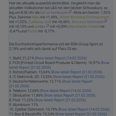
Hier der aktuelle ausserbörsliche Blick. Vergleicht man die
aktuellen Indikationen bei L&S mit dem letzten Schlusskurs, so
lag um 8:36 Uhr die
bet-at-
home.com
-Aktie am besten: 1,52%
Plus. Dahinter
Ni
ke
mit +1,49% ,
World Wrestlin
g Entertainment
mit +1,02% ,
Callaw
ay Golf
mit +0,48% ,
Borussia
Dortmund
mit +0,15% und
adi
das
mit +0,09%
Manchest
er United
mit
-0,47% und
Pu
ma
mit -0,77% .
Die Durchschnittsperformance ytd der BSN-Group Sport ist
2,19% und reiht sich damit auf Platz 20 ein:
1. Stahl: 21,21%
Show latest Report (14.02.2026)
2. PCB (Printed Circuit Board Producer & Clients): 16,97%
Show
latest Report (21.02.2026)
3. Rohstoffaktien: 15,64%
Show latest Report (21.02.2026)
4. IT, Elektronik, 3D: 13,53%
Show latest Report (21.02.2026)
5. Deutsche Nebenwerte: 12,71%
Show latest Report
(21.02.2026)
6. Telekom: 12,68%
Show latest Report (14.02.2026)
7. Ölindustrie: 11,89%
Show latest Report (21.02.2026)
8. Post: 11,22%
Show latest Report (21.02.2026)
9. Aluminium: 11%
10. Zykliker Österreich: 10,79%
Show latest Report (14.02.2026)
11. Bau & Baustoffe: 10,24%
Show latest Report (21.02.2026)