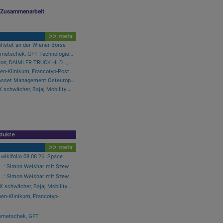
le Zusammenarbeit
>> mehr
listet an der Wiener Börse
Wie Wirecard, Manz, Nemetschek, GFT Technologies, SAP und Rocket Internet für Gesprächsstoff sorgten
Wie SAP, Scout24, Infineon, DAIMLER TRUCK HLD..., Zalando und Allianz für Gesprächsstoff im DAX sorgten
Wie Baumot Group, Rhoen-Klinikum, Francotyp-Postalia, Tele Columbus, European Lithium und Lanxess für Gesprächsstoff sorgten
Pressegespräch Erste Asset Management Osteuropa Aktien
Wiener Börse Party: ATX schwächer, Bajaj Mobility mit 40 Prozent Wochenplus und vielleicht Momentum aus Indien (Podcast)
dukte
>> mehr
wikifolio 08.08.26: Space...
..: Simon Weishar mit Szew...
..: Simon Weishar mit Szew...
 schwächer, Bajaj Mobility...
en-Klinikum, Francotyp-
emetschek, GFT