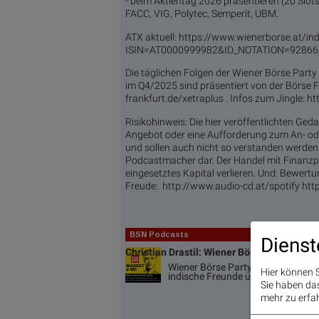
- beim Aktientag 2026 präsentieren (20 Slots, 
FACC, VIG, Polytec, Semperit, UBM.
ATX aktuell: https://www.wienerborse.at/ind
ISIN=AT0000999982&ID_NOTATION=9286
Die täglichen Folgen der Wiener Börse Party
im Q4/2025 sind präsentiert von der Börse F
frankfurt.de/xetraplus . Infos zum Jingle:
Risikohinweis: Die hier veröffentlichten Ge
Angebot oder eine Aufforderung zum An- od
und sollen auch nicht so verstanden werden. 
Podcastmacher dar. Der Handel mit Finanzpr
eingesetztes Kapital verlieren. Und: Bewert
Freude: http://www.audio-cd.at/spotify htt
BSN Podcasts
Dienst
Christian Drastil: Wiener Börse Plausch
Wiener Börse Party #1216: ATX sch
Hier können S
indische Freunde und Rajiv Bajaj 
Sie haben das 
mehr zu erfah