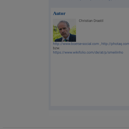
Autor
Christian Drastil
http://www.boerse-social.com
,
http://photaq.co
bzw.
https://www.wikifolio.com/de/at/p/smeilinho