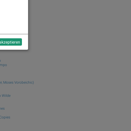
adek.com
se
 akzeptieren
o
ampo
r, Moses Vorobeichic)
 Wilde
hes
 Copies