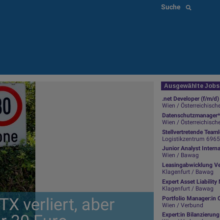
Suche
Ausgewählte Jobs 
.net Developer (f/m/d)
Wien / Österreichisch
Datenschutzmanager*
Wien / Österreichisch
Stellvertretende Team
Logistikzentrum 6965 Wo
Junior Analyst Intern
Wien / Bawag
Leasingabwicklung Ve
Klagenfurt / Bawag
Expert Asset Liabili
Klagenfurt / Bawag
X verliert, aber
Portfolio Manager:in 
Wien / Verbund
Expert:in Bilanzierun