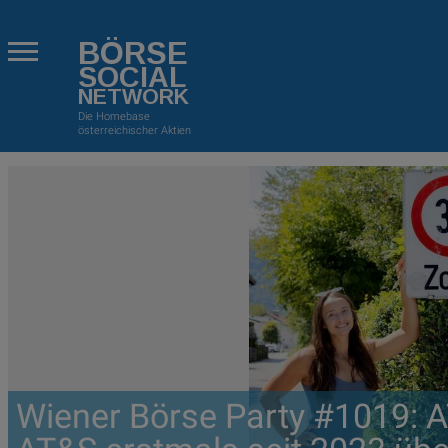
BÖRSE
SOCIAL
NETWORK
Die Homebase
österreichischer Aktien
Wiener Börse Party #1019: AT