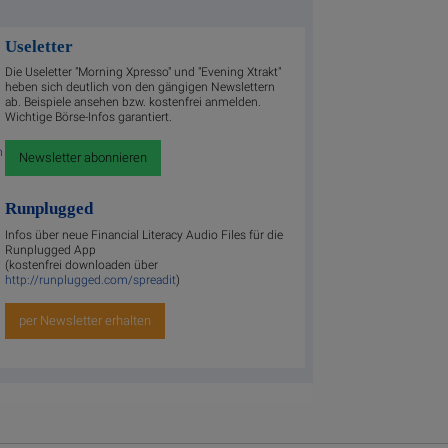
Useletter
Die Useletter "Morning Xpresso" und "Evening Xtrakt"
heben sich deutlich von den gängigen Newslettern
ab. Beispiele ansehen bzw. kostenfrei anmelden.
Wichtige Börse-Infos garantiert.
m
Newsletter abonnieren
Runplugged
Infos über neue Financial Literacy Audio Files für die
Runplugged App
(kostenfrei downloaden über
http://runplugged.com/spreadit
)
per Newsletter erhalten