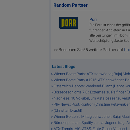
Random Partner
Porr
Die Porr ist eines der gr
führenden Anbietern in Eu
alle Leistungen im Hoch-, 
Wertschöpfungskette Bau
>> Besuchen Sie 55 weitere Partner auf
boe
Latest Blogs
» Wiener Börse Party: ATX schwächer, Bajaj Mobi
» Wiener Börse Party #1216: ATX schwächer, Bajaj
» Österreich-Depots: Weekend-Bilanz (Depot K
» Börsegeschichte 7.8.: Extremes zu Palfinger (
» Nachlese: 10 Vokabel, um Asta besser zu verste
» PIR-News: Post, Kontron (Christine Petzwinkler
» (Christian Drastil)
» Wiener Börse zu Mittag schwächer: Bajaj Mobi
» Börse-Inputs auf Spotify zu u.a. Jugend fragt
» ATX-Trends: VIG, AT&S, Erste Group, Verbund ..