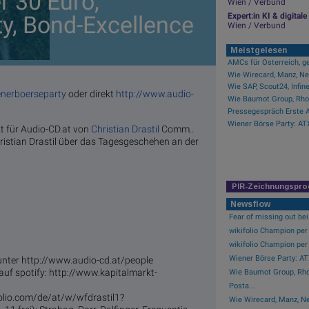
r 30 Euro,
Wien / Verbund
ty, Bond-Excellence
Expert:in KI & digita
Wien / Verbund
Meistgelesen
AMCs für Österreich, ge
enerboerseparty
oder direkt
http://www.audio-
kt für Audio-CD.at von
Christian Drastil
Comm..
ristian Drastil über das Tagesgeschehen an der
PIR-Zeichnungspro
Newsflow
Fear of missing out bei 
wikifolio Champion per 
wikifolio Champion per 
Wiener Börse Party: ATX
 unter http://www.audio-cd.at/people
 auf spotify: http://www.kapitalmarkt-
Wie Baumot Group, Rho
Posta...
folio.com/de/at/w/wfdrastil1?
Wie Wirecard, Manz, N