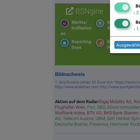
Bö
BSNgine
↓
2
Märkte/
Moving
Be
Indikation
Averages
↓
1
en
Reporting
BS-
Ausgewählte
Days
Hitparade
Bildnachweis
1. Ana Roxana Lehaci 30 Zone Von: https://www.in
http://www.analehaci.com http://www.sportgeschic
Aktien auf dem Radar:
Bajaj Mobility AG
,
Ro
Flughafen Wien
,
Porr
,
SBO
,
Athos Immobilie
Wolftank-Adisa
,
BTV AG
,
BKS Bank Stamm
,
AG
,
Telekom Austria
,
UBM
,
SAP
,
Henkel
,
Sym
Deutsche Boerse
,
Fresenius
,
Hannover Rück