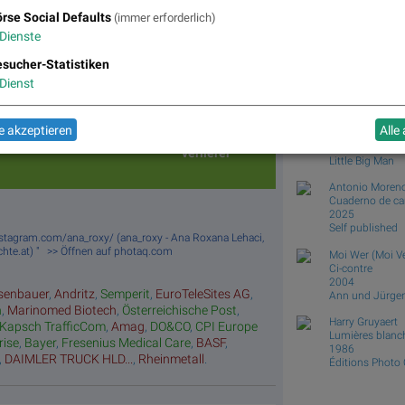
Books
josefchl
rse Social Defaults
(immer erforderlich)
Dienste
Masahisa Fuka
Matrix
Star/Rutsc
Top/Flop
sucher-Statistiken
Sasuke
h der
Diashows
2025
Dienst
Atelier EXB
Stunde
Umsatz
„n“ Tage
Tagessieg
Keizo Kitajima
 akzeptieren
Alle
USSR 1991
Top/Flop
er/
2012
verlierer
Little Big Man
Antonio Moren
Cuaderno de c
2025
Self published
stagram.com/ana_roxy/ (ana_roxy - Ana Roxana Lehaci,
hte.at) " >> Öffnen auf photaq.com
Moi Wer (Moi Ve
Ci-contre
2004
senbauer
,
Andritz
,
Semperit
,
EuroTeleSites AG
,
Ann und Jürgen
n
,
Marinomed Biotech
,
Österreichische Post
,
Harry Gruyaert
Kapsch TrafficCom
,
Amag
,
DO&CO
,
CPI Europe
Lumières blanc
rise
,
Bayer
,
Fresenius Medical Care
,
BASF
,
1986
,
DAIMLER TRUCK HLD...
,
Rheinmetall
.
Éditions Photo