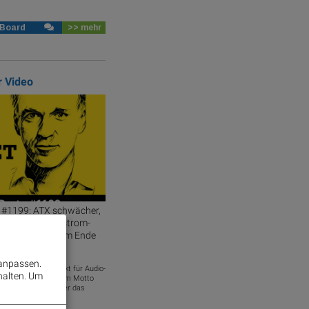
 Board
>> mehr
r Video
 #1199: ATX schwächer,
eidigung, oekostrom-
wag-Serie und am Ende
 anpassen.
st ein Podcastprojekt für Audio-
halten.
Um
stil Comm.. Unter dem Motto
Christian Drastil über das
iener Börse. Inh...