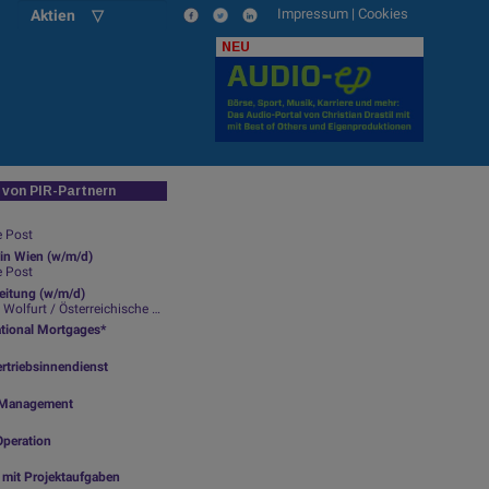
Impressum
|
Cookies
Aktien ▽
NEU
von PIR-Partnern
e Post
in Wien (w/m/d)
e Post
leitung (w/m/d)
lfurt / Österreichische Post
ational Mortgages*
rtriebsinnendienst
ty Management
Operation
g mit Projektaufgaben