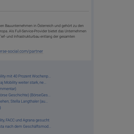
ößten Bauunternehmen in Österreich und gehört zu den
ropa. Als Full-Service-Provider bietet das Unternehmen
Tief- und Infrastrukturbau entlang der gesamten
.
rse-social.com/partner
lity mit 40 Prozent Wochenp...
 Mobility weiter stark, ne...
ommentar)
Börse Geschichte) (BörseGes...
hen; Stella Langthaler (au...
)
lity, FACC und Agrana gesucht
 Asta nach dem Geschäftsmod...
.