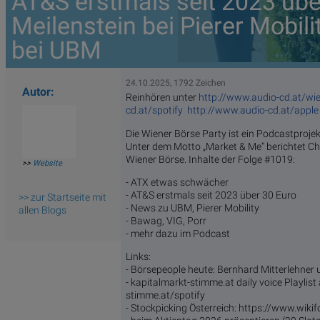
AT&S erstmals seit 2023 übe
Meilenstein bei Pierer Mobili
bei UBM
24.10.2025, 1792 Zeichen
Autor:
Reinhören unter
http://www.audio-cd.at/wi
cd.at/spotify
http://www.audio-cd.at/apple
Die Wiener Börse Party ist ein Podcastproje
Unter dem Motto „Market & Me“ berichtet Ch
Wiener Börse. Inhalte der Folge #1019:
>>
Website
- ATX etwas schwächer
- AT&S erstmals seit 2023 über 30 Euro
>> zur Startseite mit
- News zu UBM, Pierer Mobility
allen Blogs
- Bawag, VIG, Porr
- mehr dazu im Podcast
Links:
- Börsepeople heute: Bernhard Mitterlehner
- kapitalmarkt-stimme.at daily voice Playlist
stimme.at/spotify
- Stockpicking Österreich: https://www.wiki