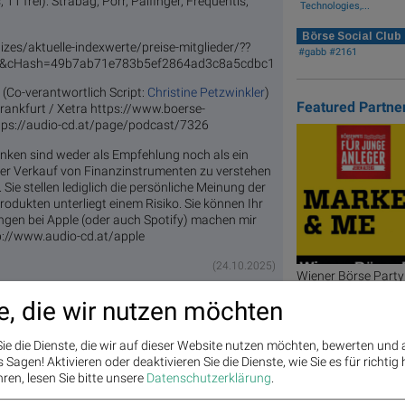
11 frei): Strabag, Porr, Palfinger, Frequentis,
Technologies,...
Börse Social Club
izes/aktuelle-indexwerte/preise-mitglieder/??
#gabb #2161
6&cHash=49b7ab71e783b5ef2864ad3c8a5cdbc1
 (Co-verantwortlich Script:
Christine Petzwinkler
)
Featured Partne
rankfurt / Xetra https://www.boerse-
 https://audio-cd.at/page/podcast/7326
danken sind weder als Empfehlung noch als ein
er Verkauf von Finanzinstrumenten zu verstehen
Sie stellen lediglich die persönliche Meinung der
odukten unterliegt einem Risiko. Sie können Ihr
ungen bei Apple (oder auch Spotify) machen mir
p://www.audio-cd.at/apple
(24.10.2025)
Wiener Börse Party
Sommerloch als Bel
e, die wir nutzen möchten
Season startet, Ba
Only You
wächer, Bajaj Mobility weiter stark, neue
ie die Dienste, die wir auf dieser Website nutzen möchten, bewerten und
mein Man of the Day
Die Wiener Börse Party i
Sagen! Aktivieren oder deaktivieren Sie die Dienste, wie Sie es für richtig 
CD.at von Christian Dra
ren, lesen Sie bitte unsere
Datenschutzerklärung
.
„Market & Me“ berichtet 
Tagesgeschehen an der W