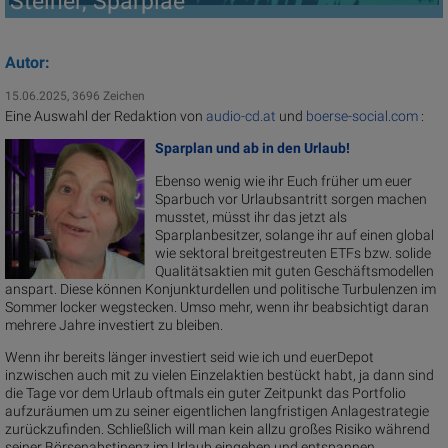
Steiner, Sparpläe
Autor:
15.06.2025, 3696 Zeichen
Eine Auswahl der Redaktion von
audio-cd.at
und
boerse-social.com
:
Sparplan und ab in den Urlaub!
Ebenso wenig wie ihr Euch früher um euer
Sparbuch vor Urlaubsantritt sorgen machen
musstet, müsst ihr das jetzt als
Sparplanbesitzer, solange ihr auf einen global
wie sektoral breitgestreuten ETFs bzw. solide
Qualitätsaktien mit guten Geschäftsmodellen
anspart. Diese können Konjunkturdellen und politische Turbulenzen im
Sommer locker wegstecken. Umso mehr, wenn ihr beabsichtigt daran
mehrere Jahre investiert zu bleiben.
Wenn ihr bereits länger investiert seid wie ich und euerDepot
inzwischen auch mit zu vielen Einzelaktien bestückt habt, ja dann sind
die Tage vor dem Urlaub oftmals ein guter Zeitpunkt das Portfolio
aufzuräumen um zu seiner eigentlichen langfristigen Anlagestrategie
zurückzufinden. Schließlich will man kein allzu großes Risiko während
seiner Börsenabstinenz im Urlaub eingehen und entspannen.