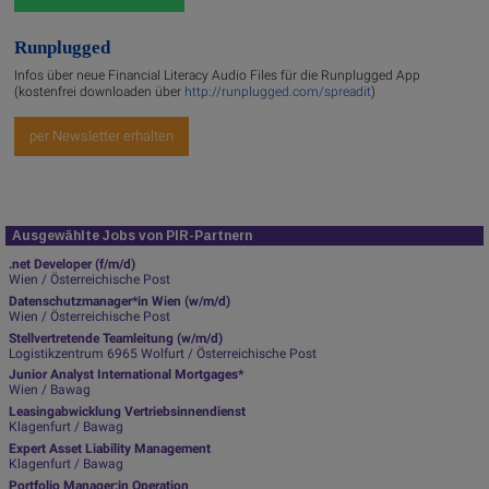
Runplugged
Infos über neue Financial Literacy Audio Files für die Runplugged App
(kostenfrei downloaden über
http://runplugged.com/spreadit
)
per Newsletter erhalten
Ausgewählte Jobs von PIR-Partnern
.net Developer (f/m/d)
Wien / Österreichische Post
Datenschutzmanager*in Wien (w/m/d)
Wien / Österreichische Post
Stellvertretende Teamleitung (w/m/d)
Logistikzentrum 6965 Wolfurt / Österreichische Post
Junior Analyst International Mortgages*
Wien / Bawag
Leasingabwicklung Vertriebsinnendienst
Klagenfurt / Bawag
Expert Asset Liability Management
Klagenfurt / Bawag
Portfolio Manager:in Operation