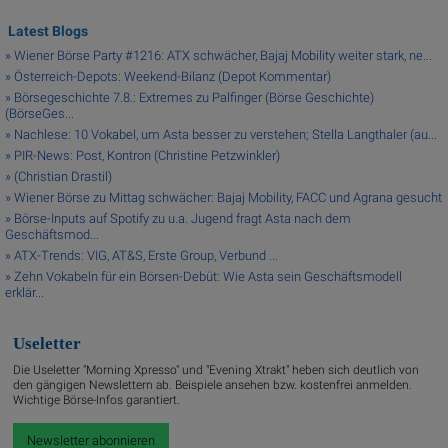
Latest Blogs
» Wiener Börse Party #1216: ATX schwächer, Bajaj Mobility weiter stark, ne...
» Österreich-Depots: Weekend-Bilanz (Depot Kommentar)
» Börsegeschichte 7.8.: Extremes zu Palfinger (Börse Geschichte)
(BörseGes...
» Nachlese: 10 Vokabel, um Asta besser zu verstehen; Stella Langthaler (au...
» PIR-News: Post, Kontron (Christine Petzwinkler)
» (Christian Drastil)
» Wiener Börse zu Mittag schwächer: Bajaj Mobility, FACC und Agrana gesucht
» Börse-Inputs auf Spotify zu u.a. Jugend fragt Asta nach dem
Geschäftsmod...
» ATX-Trends: VIG, AT&S, Erste Group, Verbund ...
» Zehn Vokabeln für ein Börsen-Debüt: Wie Asta sein Geschäftsmodell
erklär...
Useletter
Die Useletter "Morning Xpresso" und "Evening Xtrakt" heben sich deutlich von
den gängigen Newslettern ab. Beispiele ansehen bzw. kostenfrei anmelden.
Wichtige Börse-Infos garantiert.
Newsletter abonnieren