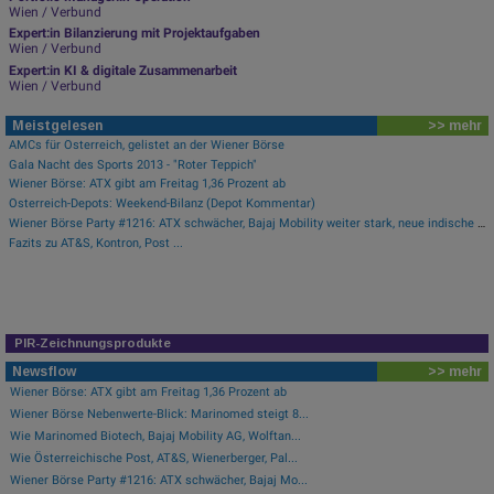
Wien / Verbund
Expert:in Bilanzierung mit Projektaufgaben
Wien / Verbund
Expert:in KI & digitale Zusammenarbeit
Wien / Verbund
Meistgelesen
>> mehr
AMCs für Österreich, gelistet an der Wiener Börse
Gala Nacht des Sports 2013 - "Roter Teppich"
Wiener Börse: ATX gibt am Freitag 1,36 Prozent ab
Österreich-Depots: Weekend-Bilanz (Depot Kommentar)
Wiener Börse Party #1216: ATX schwächer, Bajaj Mobility weiter stark, neue indische Freunde und Rajiv Bajaj mein Man of the Day
Fazits zu AT&S, Kontron, Post ...
PIR-Zeichnungsprodukte
Newsflow
>> mehr
Wiener Börse: ATX gibt am Freitag 1,36 Prozent ab
Wiener Börse Nebenwerte-Blick: Marinomed steigt 8...
Wie Marinomed Biotech, Bajaj Mobility AG, Wolftan...
Wie Österreichische Post, AT&S, Wienerberger, Pal...
Wiener Börse Party #1216: ATX schwächer, Bajaj Mo...