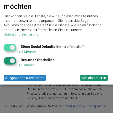
möchten
Bildnachweis
1. Podcast
Hier können Sie die Dienste, die wir auf dieser Website nutzen
möchten, bewerten und anpassen. Sie haben das Sagen!
Aktien auf dem Radar:
Bajaj Mobility AG
,
Rosenbauer
,
Andritz
,
Aktivieren oder deaktivieren Sie die Dienste, wie Sie es für richtig
Semperit
,
EuroTeleSites AG
,
Flughafen Wien
,
Porr
,
SBO
,
Athos
halten.
Um mehr zu erfahren, lesen Sie bitte unsere
Immobilien
,
Marinomed Biotech
,
Österreichische Post
,
Wolftank-Adisa
,
Datenschutzerklärung
.
BTV AG
,
BKS Bank Stamm
,
Kapsch TrafficCom
,
Amag
,
DO&CO
,
CPI
Europe AG
,
Telekom Austria
,
UBM
.
Börse Social Defaults
(immer erforderlich)
↓
2
Dienste
Random Partner
Besucher-Statistiken
↓
1
Dienst
RBI
Die Raiffeisen Bank International ist eine der führenden
Ausgewählte akzeptieren
Alle akzeptieren
Corporate- und Investment-Banken Österreichs und in 11
Märkten Zentral- und Osteuropas als Universalbank tätig.
Darüber hinaus bietet der RBI-Konzern zahlreiche weitere
Finanzdienstleistungen an, zum Beispiel in den Bereichen
Leasing, Asset Management und M&A.
>> Besuchen Sie 55 weitere Partner auf
boerse-social.com/partner