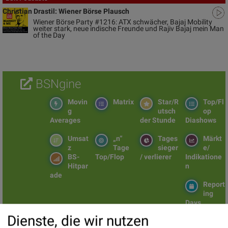
Christian Drastil: Wiener Börse Plausch
Wiener Börse Party #1216: ATX schwächer, Bajaj Mobility
weiter stark, neue indische Freunde und Rajiv Bajaj mein Man
of the Day
BSNgine
Movin
Matrix
Star/R
Top/Fl
g
utsch
op
Averages
der Stunde
Diashows
Umsat
„n“
Tages
Märkt
z
Tage
sieger
e/
BS-
Top/Flop
/ verlierer
Indikatione
Hitpar
n
ade
Report
ing
Days
Dienste, die wir nutzen