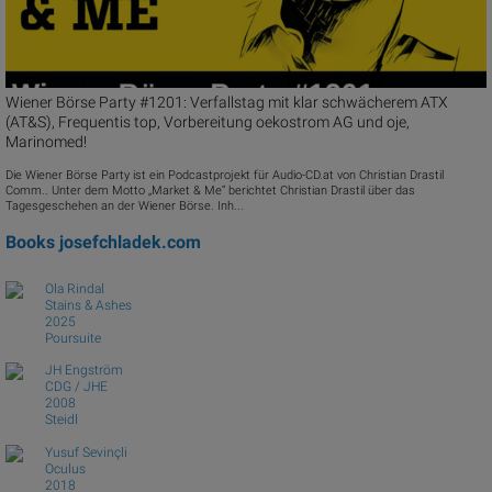
Wiener Börse Party #1201: Verfallstag mit klar schwächerem ATX
(AT&S), Frequentis top, Vorbereitung oekostrom AG und oje,
Marinomed!
Die Wiener Börse Party ist ein Podcastprojekt für Audio-CD.at von Christian Drastil
Comm.. Unter dem Motto „Market & Me“ berichtet Christian Drastil über das
Tagesgeschehen an der Wiener Börse. Inh...
Books
josefchladek.com
Ola Rindal
Stains & Ashes
2025
Poursuite
JH Engström
CDG / JHE
2008
Steidl
Yusuf Sevinçli
Oculus
2018