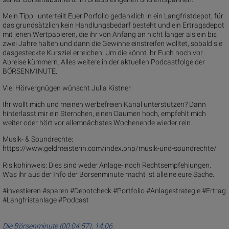
Mein Tipp: unterteilt Euer Porfolio gedanklich in ein Langfristdepot, für
das grundsätzlich kein Handlungsbedarf besteht und ein Ertragsdepot
mit jenen Wertpapieren, die ihr von Anfang an nicht länger als ein bis
zwei Jahre halten und dann die Gewinne einstreifen wolltet, sobald sie
dasgesteckte Kursziel erreichen. Um die könnt ihr Euch noch vor
Abreise kümmern. Alles weitere in der aktuellen Podcastfolge der
BÖRSENMINUTE.
Viel Hörvergnügen wünscht Julia Kistner
Ihr wollt mich und meinen werbefreien Kanal unterstützen? Dann
hinterlasst mir ein Sternchen, einen Daumen hoch, empfehlt mich
weiter oder hört vor allemnächstes Wochenende wieder rein.
Musik- & Soundrechte:⁠⁠⁠⁠⁠⁠⁠⁠⁠⁠⁠⁠⁠⁠⁠⁠⁠⁠⁠⁠⁠⁠⁠⁠⁠⁠⁠⁠⁠⁠⁠⁠⁠⁠⁠⁠⁠⁠⁠⁠⁠
https://www.geldmeisterin.com/index.php/musik-und-soundrechte/⁠⁠⁠⁠⁠⁠⁠⁠⁠⁠⁠⁠⁠⁠⁠⁠⁠⁠⁠⁠⁠⁠⁠⁠⁠⁠⁠⁠⁠⁠⁠⁠⁠⁠⁠⁠⁠⁠⁠⁠⁠
Risikohinweis: Dies sind weder Anlage- noch Rechtsempfehlungen.
Was ihr aus der Info der Börsenminute macht ist alleine eure Sache.
#investieren #sparen #Depotcheck #Portfolio #Anlagestrategie #Ertrag
#Langfristanlage #Podcast
Die Börsenminute (00:04:57), 14.06.