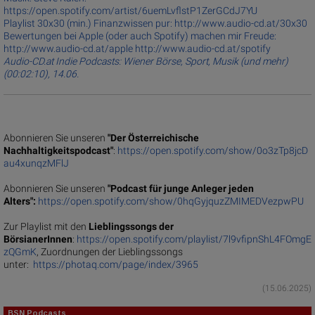
https://open.spotify.com/artist/6uemLvflstP1ZerGCdJ7YU
Playlist 30x30 (min.) Finanzwissen pur: http://www.audio-cd.at/30x30
Bewertungen bei Apple (oder auch Spotify) machen mir Freude:
http://www.audio-cd.at/apple http://www.audio-cd.at/spotify
Audio-CD.at Indie Podcasts: Wiener Börse, Sport, Musik (und mehr)
(00:02:10), 14.06.
Abonnieren Sie unseren
"Der Österreichische
Nachhaltigkeitspodcast"
:
https://open.spotify.com/show/0o3zTp8jcD
au4xunqzMFlJ
Abonnieren Sie unseren
"Podcast für junge Anleger jeden
Alters":
https://open.spotify.com/show/0hqGyjquzZMIMEDVezpwPU
Zur Playlist mit den
Lieblingssongs der
BörsianerInnen
:
https://open.spotify.com/playlist/7l9vfipnShL4FOmgE
zQGmK
, Zuordnungen der Lieblingssongs
unter:
https://photaq.com/page/index/3965
(15.06.2025)
BSN Podcasts