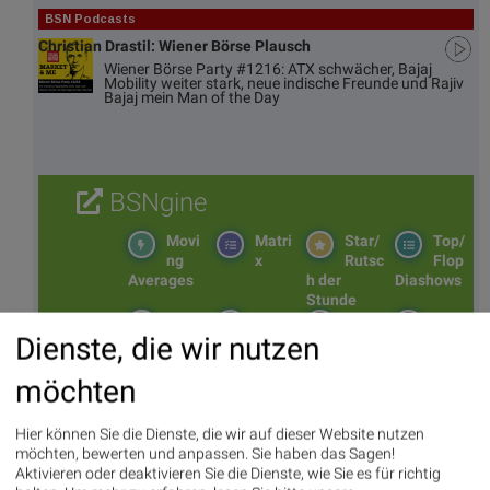
BSN Podcasts
Christian Drastil: Wiener Börse Plausch
Wiener Börse Party #1216: ATX schwächer, Bajaj
Mobility weiter stark, neue indische Freunde und Rajiv
Bajaj mein Man of the Day
BSNgine
Movi
Matri
Star/
Top/
ng
x
Rutsc
Flop
Averages
h der
Diashows
Stunde
Umsa
„n“
Tage
Märk
tz
Tage
ssieg
te/
Dienste, die wir nutzen
BS-
Top/Flop
er/
Indikation
Hitpa
verlierer
en
möchten
rade
Repo
Hier können Sie die Dienste, die wir auf dieser Website nutzen
rting
möchten, bewerten und anpassen. Sie haben das Sagen!
Days
Aktivieren oder deaktivieren Sie die Dienste, wie Sie es für richtig