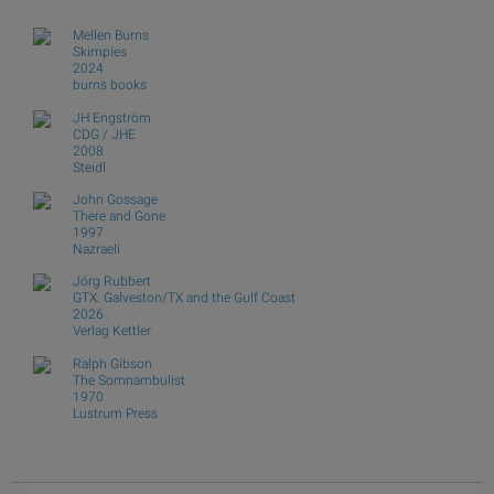
Mellen Burns
Skimpies
2024
burns books
JH Engström
CDG / JHE
2008
Steidl
John Gossage
There and Gone
1997
Nazraeli
Jörg Rubbert
GTX. Galveston/TX and the Gulf Coast
2026
Verlag Kettler
Ralph Gibson
The Somnambulist
1970
Lustrum Press