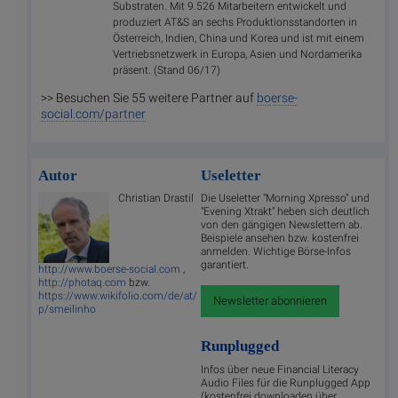
Substraten. Mit 9.526 Mitarbeitern entwickelt und
produziert AT&S an sechs Produktionsstandorten in
Österreich, Indien, China und Korea und ist mit einem
Vertriebsnetzwerk in Europa, Asien und Nordamerika
präsent. (Stand 06/17)
>> Besuchen Sie 55 weitere Partner auf
boerse-
social.com/partner
Autor
Useletter
Christian Drastil
Die Useletter "Morning Xpresso" und
"Evening Xtrakt" heben sich deutlich
von den gängigen Newslettern ab.
Beispiele ansehen bzw. kostenfrei
anmelden. Wichtige Börse-Infos
garantiert.
http://www.boerse-social.com
,
http://photaq.com
bzw.
https://www.wikifolio.com/de/at/
Newsletter abonnieren
p/smeilinho
Runplugged
Infos über neue Financial Literacy
Audio Files für die Runplugged App
(kostenfrei downloaden über