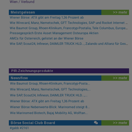
Wien / Verbund
Meistgelesen
>> mehr
Wiener Börse: ATX gibt am Freitag 1,36 Prozent ab
Wie Wirecard, Manz, Nemetschek, GFT Technologies, SAP und Rocket Internet für Gesprächsstoff sorgten
Wie Baumot Group, Rhoen-Klinikum, Francotyp-Postalia, Tele Columbus, European Lithium und Lanxess für Gesprächsstoff sorgten
Pressegespräch Erste Asset Management Osteuropa Aktien
AMCs für Österreich, gelistet an der Wiener Börse
Wie SAP, Scout24, Infineon, DAIMLER TRUCK HLD..., Zalando und Allianz für Gesprächsstoff im DAX sorgten
PIR-Zeichnungsprodukte
Newsflow
>> mehr
Wie Baumot Group, Rhoen-Klinikum, Francotyp-Posta...
Wie Wirecard, Manz, Nemetschek, GFT Technologies,...
Wie SAP, Scout24, Infineon, DAIMLER TRUCK HLD...,...
Wiener Börse: ATX gibt am Freitag 1,36 Prozent ab
Wiener Börse Nebenwerte-Blick: Marinomed steigt 8...
Wie Marinomed Biotech, Bajaj Mobility AG, Wolftan...
Börse Social Club Board
>> mehr
#gabb #2161