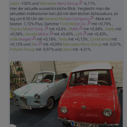
Le
oni
-100% und
Mercedes-
Benz Group
-6,11%.
Hier der aktuelle ausserbörsliche Blick. Vergleicht man die
aktuellen Indikationen bei L&S mit dem letzten Schlusskurs, so
lag um 8:30 Uhr die
General Mot
ors Company
-Aktie am
besten: 1,72% Plus. Dahinter
Ford Mo
tor Co.
mit +0,79% ,
Toyota Mo
tor Corp.
mit +0,6% ,
B
MW
mit +0,58% ,
Ge
ely
mit
+0,58% ,
Honda
Motor
mit +0,45% ,
Ly
ft
mit +0,43% ,
Volks
wagen
mit +0,18% ,
Te
sla
mit +0,13% ,
Conti
nental
mit
+0,13% und
Si
xt
mit +0,09%
Mercedes-
Benz Group
mit -0,07% ,
Polyte
c Group
mit -0,97% und
Le
oni
mit -4,31% .