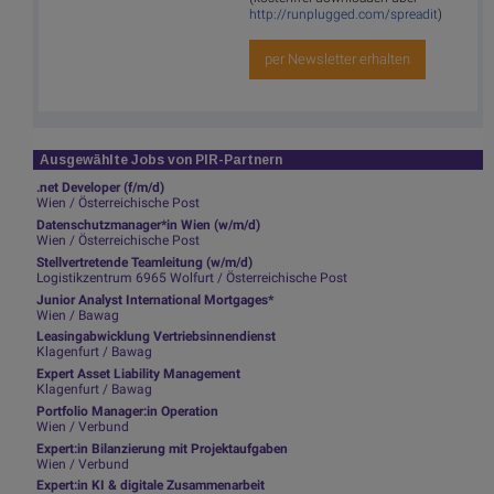
http://runplugged.com/spreadit
)
per Newsletter erhalten
Ausgewählte Jobs von PIR-Partnern
.net Developer (f/m/d)
Wien / Österreichische Post
Datenschutzmanager*in Wien (w/m/d)
Wien / Österreichische Post
Stellvertretende Teamleitung (w/m/d)
Logistikzentrum 6965 Wolfurt / Österreichische Post
Junior Analyst International Mortgages*
Wien / Bawag
Leasingabwicklung Vertriebsinnendienst
Klagenfurt / Bawag
Expert Asset Liability Management
Klagenfurt / Bawag
Portfolio Manager:in Operation
Wien / Verbund
Expert:in Bilanzierung mit Projektaufgaben
Wien / Verbund
Expert:in KI & digitale Zusammenarbeit