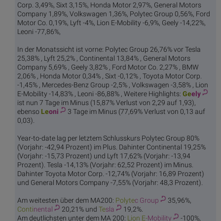
Corp. 3,49%, Sixt 3,15%, Honda Motor 2,97%, General Motors
Company 1,89%, Volkswagen 1,36%, Polytec Group 0,56%, Ford
Motor Co. 0,19%, Lyft -4%, Lion E-Mobility -6,9%, Geely -14,22%,
Leoni -77,86%,
In der Monatssicht ist vorne: Polytec Group 26,76% vor Tesla
25,38% , Lyft 25,2% , Continental 13,84% , General Motors
Company 5,69% , Geely 3,82% , Ford Motor Co. 2,27% , BMW
2,06% , Honda Motor 0,34% , Sixt -0,12% , Toyota Motor Corp.
-1,45% , Mercedes-Benz Group -2,5% , Volkswagen -3,58% , Lion
E-Mobility -14,83% , Leoni -86,88% , Weitere Highlights:
Ge
ely
ist nun 7 Tage im Minus (15,87% Verlust von 2,29 auf 1,93),
ebenso
Le
oni
3 Tage im Minus (77,69% Verlust von 0,13 auf
0,03).
Year-to-date lag per letztem Schlusskurs Polytec Group 80%
(Vorjahr: -42,94 Prozent) im Plus. Dahinter Continental 19,25%
(Vorjahr: -15,73 Prozent) und Lyft 17,62% (Vorjahr: -13,94
Prozent). Tesla -14,13% (Vorjahr: 62,52 Prozent) im Minus.
Dahinter Toyota Motor Corp. -12,74% (Vorjahr: 16,89 Prozent)
und General Motors Company -7,55% (Vorjahr: 48,3 Prozent).
Am weitesten über dem MA200:
Polyte
c Group
35,96%,
Conti
nental
20,21% und
Te
sla
19,2%.
Am deutlichsten unter dem MA 200:
Lion E-
Mobility
-100%,