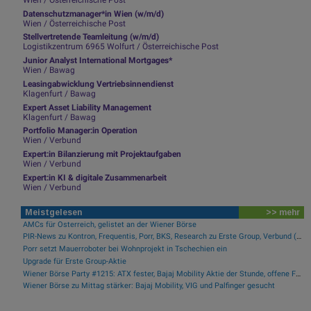
Datenschutzmanager*in Wien (w/m/d)
Wien / Österreichische Post
Stellvertretende Teamleitung (w/m/d)
Logistikzentrum 6965 Wolfurt / Österreichische Post
Junior Analyst International Mortgages*
Wien / Bawag
Leasingabwicklung Vertriebsinnendienst
Klagenfurt / Bawag
Expert Asset Liability Management
Klagenfurt / Bawag
Portfolio Manager:in Operation
Wien / Verbund
Expert:in Bilanzierung mit Projektaufgaben
Wien / Verbund
Expert:in KI & digitale Zusammenarbeit
Wien / Verbund
Meistgelesen
>> mehr
AMCs für Österreich, gelistet an der Wiener Börse
PIR-News zu Kontron, Frequentis, Porr, BKS, Research zu Erste Group, Verbund (Christine Petzwinkler)
Porr setzt Mauerroboter bei Wohnprojekt in Tschechien ein
Upgrade für Erste Group-Aktie
Wiener Börse Party #1215: ATX fester, Bajaj Mobility Aktie der Stunde, offene Fragen bei Fitgroup
Wiener Börse zu Mittag stärker: Bajaj Mobility, VIG und Palfinger gesucht