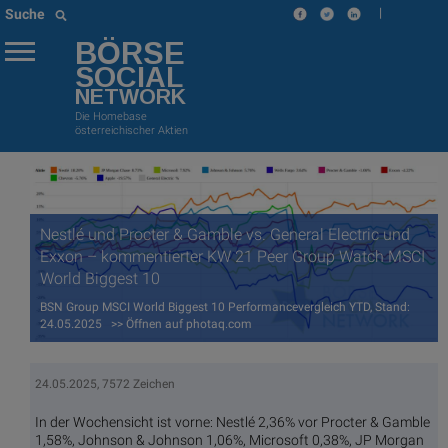
|
Suche
BÖRSE
SOCIAL
NETWORK
Die Homebase
österreichischer Aktien
Nestlé und Procter & Gamble vs. General Electric und
Exxon – kommentierter KW 21 Peer Group Watch MSCI
World Biggest 10
BSN Group MSCI World Biggest 10 Performancevergleich YTD, Stand:
24.05.2025 >> Öffnen auf photaq.com
24.05.2025, 7572 Zeichen
In der Wochensicht ist vorne: Nestlé 2,36% vor Procter & Gamble
1,58%, Johnson & Johnson 1,06%, Microsoft 0,38%, JP Morgan