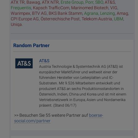
ATX TR
,
Bawag
,
ATX NTR
,
Erste Group
,
Porr
,
SBO
,
AT&S
,
Frequentis
,
Kapsch TrafficCom
,
Marinomed Biotech
,
VIG
,
Warimpex
,
BTV AG
,
BKS Bank Stamm
,
Agrana
,
Lenzing
,
Amag
,
CPI Europe AG
,
Österreichische Post
,
Telekom Austria
,
UBM
,
Uniqa
.
Random Partner
AT&S
Austria Technologie & Systemtechnik AG (AT&S) ist
europäischer Marktführer und weltweit einer der
führenden Hersteller von Leiterplatten und IC-
Substraten. Mit 9.526 Mitarbeitern entwickelt und
produziert AT&S an sechs Produktionsstandorten in
Österreich, Indien, China und Korea und ist mit einem
Vertriebsnetzwerk in Europa, Asien und Nordamerika
präsent. (Stand 06/17)
>> Besuchen Sie 55 weitere Partner auf
boerse-
social.com/partner