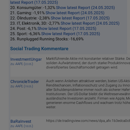
latest Report (17.05.2025)
20. Konsumgüter: -1,32%
Show latest Report (24.05.2025)
21. Gaming: -1,91%
Show latest Report (24.05.2025)
22. Ölindustrie: -2,38%
Show latest Report (17.05.2025)
23. IT, Elektronik, 3D: -2,77%
Show latest Report (24.05.2025)
24. Post: -6,1%
Show latest Report (17.05.2025)
25. Sport: -6,36%
Show latest Report (17.05.2025)
26. Runplugged Running Stocks: -16,69%
Social Trading Kommentare
Marktführende Aktie mit konstanter relativer Stärke. D
InvestmentUngar
soliden Aufwärtstrend, der durch starke Produktinnova
zu
AAPL
(
)
22.05.
diversifiziertes Geschäftsmodell getragen wird.
Auch wenn Anleihen attraktiver werden, bieten US-Aktie
ChronicleTrader
Renditechancen, Inflationsschutz und Zugang zu Innova
zu
AAPL
(
)
19.05.
aller Schuldenprobleme immer noch als sicherer Hafen
Institutionen. Der US-Dollar bleibt die Weltreservewähru
ausländische Investoren anzieht. Firmen wie Apple, M
generieren enorme Cashflows und wachsen trotz höhe
weiter.
https://de.tradingview.com/news/dpa_afx:1b3edca0c
BaRaInvest
zu
AAPL
(
)
18.05.