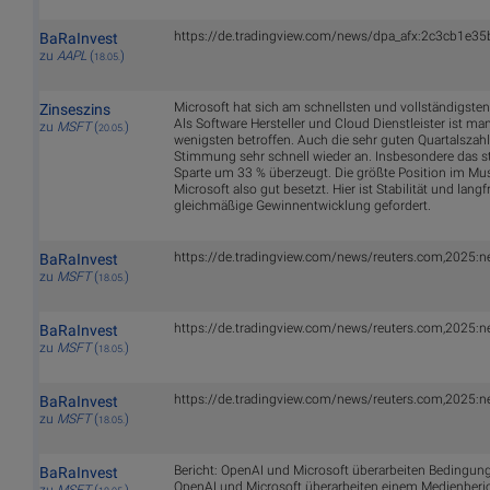
https://de.tradingview.com/news/dpa_afx:2c3cb1e35
BaRaInvest
zu
AAPL
(
)
18.05.
Microsoft hat sich am schnellsten und vollständigsten
Zinseszins
Als Software Hersteller und Cloud Dienstleister ist ma
zu
MSFT
(
)
20.05.
wenigsten betroffen. Auch die sehr guten Quartalszah
Stimmung sehr schnell wieder an. Insbesondere das 
Sparte um 33 % überzeugt. Die größte Position im Must
Microsoft also gut besetzt. Hier ist Stabilität und lan
gleichmäßige Gewinnentwicklung gefordert.
https://de.tradingview.com/news/reuters.com,2025
BaRaInvest
zu
MSFT
(
)
18.05.
https://de.tradingview.com/news/reuters.com,202
BaRaInvest
zu
MSFT
(
)
18.05.
https://de.tradingview.com/news/reuters.com,2025
BaRaInvest
zu
MSFT
(
)
18.05.
Bericht: OpenAI und Microsoft überarbeiten Bedingung
BaRaInvest
OpenAI und Microsoft überarbeiten einem Medienberi