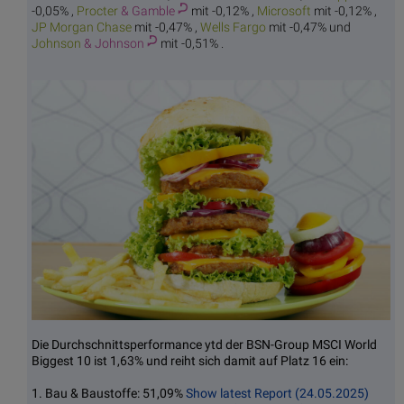
-0,05% ,
Procter
& Gamble
mit -0,12% ,
Micr
osoft
mit -0,12% ,
JP Morg
an Chase
mit -0,47% ,
Wells
Fargo
mit -0,47% und
Johnson
& Johnson
mit -0,51% .
Die Durchschnittsperformance ytd der BSN-Group MSCI World
Biggest 10 ist 1,63% und reiht sich damit auf Platz 16 ein:
1. Bau & Baustoffe: 51,09%
Show latest Report (24.05.2025)