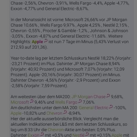
Chase -2,56%, Chevron -3,91%, Wells Fargo -4,4%, Apple -4,77%,
Exxon -4,77% und General Electric -8,67%.
In der Monatssicht ist vorne: Microsoft 26,66% vor JP Morgan
Chase 10,66% , Wells Fargo 9,97% , Apple 4,25% , Nestlé 2,15% ,
Chevron -0,55% , Procter & Gamble -1,2% , Johnson & Johnson
-3,05% , Exxon -4,87% und General Electric -11,68% . Weitere
Highlights:
Ap
ple
ist nun 7 Tage im Minus (5,43% Verlust von
212,93 auf 201,36).
Year-to-date lag per letztem Schlusskurs Nestlé 18,22% (Vorjahr:
-23,21 Prozent) im Plus. Dahinter JP Morgan Chase 8,94%
(Vorjahr: 40,92 Prozent) und Microsoft 7,07% (Vorjahr: 12,09
Prozent). Apple -20,16% (Vorjahr: 30,07 Prozent) im Minus.
Dahinter Chevron -4,56% (Vorjahr: -2,9 Prozent) und Exxon
-2,58% (Vorjahr: 7,59 Prozent).
Am weitesten über dem MA200:
JP Morg
an Chase
9,68%,
Micr
osoft
9,46% und
Wells
Fargo
7,06%.
Am deutlichsten unter dem MA 200:
General
Electric
-100%,
Ap
ple
-10,82% und
Che
vron
-8,94%.
Hier der aktuelle ausserbörsliche Blick. Vergleicht man die
aktuellen Indikationen bei L&S mit dem letzten Schlusskurs, so
lag um 8:33 Uhr die
Che
vron
-Aktie am besten: 0,9% Plus.
Dahinter
Ex
xon
mit +0,5% und
Nes
tlé
mit +0,15%
Ap
ple
mit