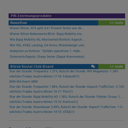
PIR-Zeichnungsprodukte
Newsflow
>> mehr
Wiener Börse: ATX geht 0,61 Prozent fester aus de...
Wiener Börse Nebenwerte-Blick: Bajaj Mobility ste...
Wie Bajaj Mobility AG, Marinomed Biotech, Kapsch ...
Wie VIG, AT&S, Lenzing, CA Immo, Wienerberger und...
Analysten zu Kontron: "Solides operatives 1. Halb...
Österreich-Depots: Etwas fester (Depot Kommentar)
Börse Social Club Board
>> mehr
Star der Stunde: Frequentis 1.31%, Rutsch der Stunde: RHI Magnesita -1.38%
wikifolio-Trades Austro-Aktien 17-18: Fabasoft(1)
BSN MA-Event UBM
Star der Stunde: Frequentis 1.86%, Rutsch der Stunde: Kapsch TrafficCom -2.16%
wikifolio-Trades Austro-Aktien 16-17: Porr(1)
Star der Stunde: Bajaj Mobility AG 1.36%, Rutsch der Stunde: Polytec Group -1.81%
wikifolio-Trades Austro-Aktien 15-16: Kontron(1)
Star der Stunde: Rosenbauer 2.89%, Rutsch der Stunde: Kapsch TrafficCom -1.92%
wikifolio-Trades Austro-Aktien 14-15: AT&S(1)