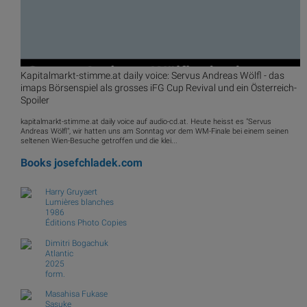
Kapitalmarkt-stimme.at daily voice: Servus Andreas Wölfl - das
imaps Börsenspiel als grosses iFG Cup Revival und ein Österreich-
Spoiler
kapitalmarkt-stimme.at daily voice auf audio-cd.at. Heute heisst es "Servus
Andreas Wölfl", wir hatten uns am Sonntag vor dem WM-Finale bei einem seinen
seltenen Wien-Besuche getroffen und die klei...
Books
josefchladek.com
Harry Gruyaert
Lumières blanches
1986
Éditions Photo Copies
Dimitri Bogachuk
Atlantic
2025
form.
Masahisa Fukase
Sasuke