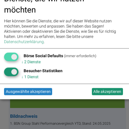
Bajaj mein Man of the Day
möchten
Hier können Sie die Dienste, die wir auf dieser Website nutzen
möchten, bewerten und anpassen. Sie haben das Sagen!
BSNgine
Aktivieren oder deaktivieren Sie die Dienste, wie Sie es für richtig
halten.
Um mehr zu erfahren, lesen Sie bitte unsere
Movi
Matri
Star/
Top/
Datenschutzerklärung
.
ng
x
Rutsc
Flop
Averages
h der
Diashows
Stunde
Börse Social Defaults
(immer erforderlich)
Umsa
„n“
Tage
Märk
↓
2
Dienste
tz
Tage
ssieg
te/
Besucher-Statistiken
BS-
Top/Flop
er/
Indikation
Hitpa
verlierer
en
↓
1
Dienst
rade
Repo
rting
Ausgewählte akzeptieren
Alle akzeptieren
Days
Bildnachweis
1. BSN Group Stahl Performancevergleich YTD, Stand: 24.05.2025