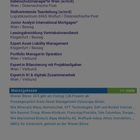
Datenschutzmanager*in Wien (w/m/d)
Wien / Österreichische Post
Stellvertretende Teamleitung (w/m/d)
Logistikzentrum 6965 Wolfurt / Österreichische Post
Junior Analyst International Mortgages*
Wien / Bawag
Leasingabwicklung Vertriebsinnendienst
Klagenfurt / Bawag
Expert Asset Liability Management
Klagenfurt / Bawag
Portfolio Manager:in Operation
Wien / Verbund
Expert:in Bilanzierung mit Projektaufgaben
Wien / Verbund
Expert:in KI & digitale Zusammenarbeit
Wien / Verbund
Meistgelesen
>> mehr
Wiener Börse: ATX gibt am Freitag 1,36 Prozent ab
Pressegespräch Erste Asset Management Osteuropa Aktien
Wie Wirecard, Manz, Nemetschek, GFT Technologies, SAP und Rocket Internet für Gesprächsstoff sorgten
Wie Baumot Group, Rhoen-Klinikum, Francotyp-Postalia, Tele Columbus, European Lithium und Lanxess für Gesprächsstoff sorgten
Wie Marinomed Biotech, Bajaj Mobility AG, Wolftank-Adisa, Athos Immobilien, Rosenbauer und Telekom Austria für Gesprächsstoff in Österreich sorgten
AMCs für Österreich, gelistet an der Wiener Börse