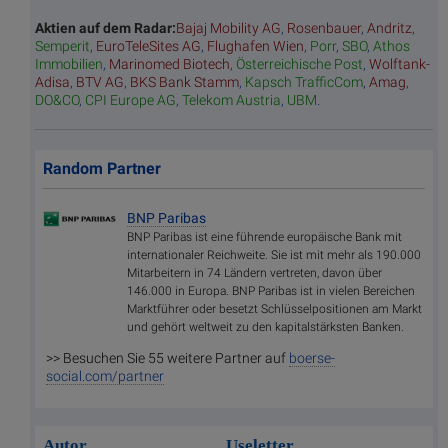
Aktien auf dem Radar:
Bajaj Mobility AG
,
Rosenbauer
,
Andritz
,
Semperit
,
EuroTeleSites AG
,
Flughafen Wien
,
Porr
,
SBO
,
Athos
Immobilien
,
Marinomed Biotech
,
Österreichische Post
,
Wolftank-
Adisa
,
BTV AG
,
BKS Bank Stamm
,
Kapsch TrafficCom
,
Amag
,
DO&CO
,
CPI Europe AG
,
Telekom Austria
,
UBM
.
Random Partner
BNP Paribas
BNP Paribas ist eine führende europäische Bank mit
internationaler Reichweite. Sie ist mit mehr als 190.000
Mitarbeitern in 74 Ländern vertreten, davon über
146.000 in Europa. BNP Paribas ist in vielen Bereichen
Marktführer oder besetzt Schlüsselpositionen am Markt
und gehört weltweit zu den kapitalstärksten Banken.
>> Besuchen Sie 55 weitere Partner auf
boerse-
social.com/partner
Autor
Useletter