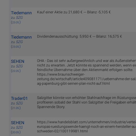
Kauf einer Aktie zu 21,680 € --- Bilanz -5,105 €
Tiedemann
zu
SZG
(
)
23.05.
Dividendenausschüttung: 5,950 € --- Bilanz: 16,575 €
Tiedemann
zu
SZG
(
)
23.05.
OHA - Das ist sehr außergewöhnlich und war als Außenstehe
SEHEN
nicht zu erwarten. Jetzt könnte es spannend werden, wenn ei
zu
SZG
feindliche Übernahme über den Aktienmarkt erfolgen sollte.
(
)
22.05.
https://www.braunschweiger-
zeitung.de/wirtschaft/article409081171/uebernahme-der-salz
ag-papenburg-gibt-seinen-plan-nicht-auf.html
Salzgitter könnte von erhöhter Stahlnachfrage im Rüstungss
Trader01
profitieren sobald der Stahl von Salzgitter die Freigaben erhält
zu
SZG
Spannende Story.
(
)
21.05.
https://www.handelsblatt.com/unternehmen/industrie/vertei
SEHEN
europas-ruestungswende-haengt-noch-an-einem-hersteller-au
zu
SZG
schweden-02/100119981.html
(
)
20.05.