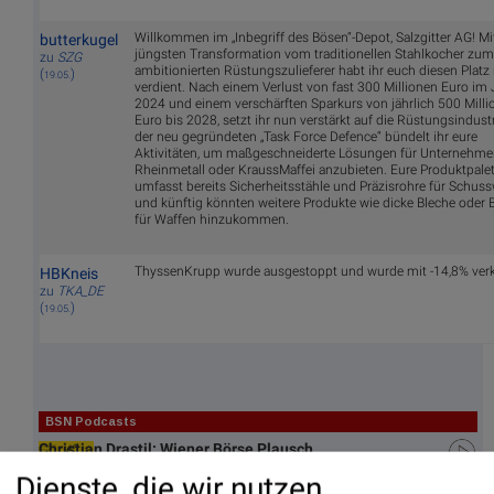
Willkommen im „Inbegriff des Bösen“-Depot, Salzgitter AG! Mi
butterkugel
jüngsten Transformation vom traditionellen Stahlkocher zum
zu
SZG
ambitionierten Rüstungszulieferer habt ihr euch diesen Platz 
(
)
19.05.
verdient. Nach einem Verlust von fast 300 Millionen Euro im 
2024 und einem verschärften Sparkurs von jährlich 500 Milli
Euro bis 2028, setzt ihr nun verstärkt auf die Rüstungsindustr
der neu gegründeten „Task Force Defence“ bündelt ihr eure
Aktivitäten, um maßgeschneiderte Lösungen für Unternehme
Rheinmetall oder KraussMaffei anzubieten. Eure Produktpalet
umfasst bereits Sicherheitsstähle und Präzisrohre für Schuss
und künftig könnten weitere Produkte wie dicke Bleche oder B
für Waffen hinzukommen.
ThyssenKrupp wurde ausgestoppt und wurde mit -14,8% verk
HBKneis
zu
TKA_DE
(
)
19.05.
BSN Podcasts
Christian Drastil: Wiener Börse Plausch
Wiener Börse Party #1216: ATX schwächer, Bajaj
Dienste, die wir nutzen
Mobility weiter stark, neue indische Freunde und Rajiv