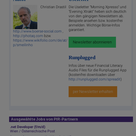
Christian Drastil
Die Useletter "Morning Xpresso" und
"Evening Xtrakt" heben sich deutlich
von den gängigen Newslettern ab.
Beispiele ansehen bzw. kostenfrei
anmelden. Wichtige Börse-Infos
garantiert.
http://www.boerse-social.com
,
http://photaq.com
bzw.
https://www.wikifolio.com/de/at/
Newsletter abonnieren
p/smeilinho
Runplugged
Infos über neue Financial Literacy
Audio Files für die Runplugged App
(kostenfrei downloaden über
http://runplugged.com/spreadit
)
per Newsletter erhalten
Ausgewählte Jobs von PIR-Partnern
.net Developer (f/m/d)
Wien / Österreichische Post