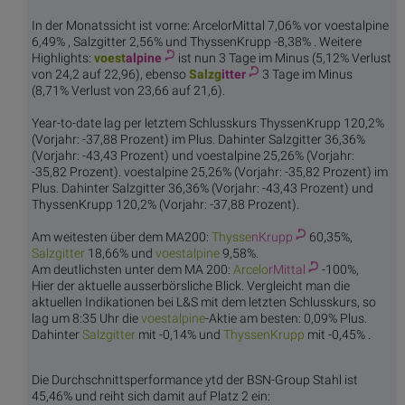
In der Monatssicht ist vorne: ArcelorMittal 7,06% vor voestalpine
6,49% , Salzgitter 2,56% und ThyssenKrupp -8,38% . Weitere
Highlights:
voest
alpine
ist nun 3 Tage im Minus (5,12% Verlust
von 24,2 auf 22,96), ebenso
Salzg
itter
3 Tage im Minus
(8,71% Verlust von 23,66 auf 21,6).
Year-to-date lag per letztem Schlusskurs ThyssenKrupp 120,2%
(Vorjahr: -37,88 Prozent) im Plus. Dahinter Salzgitter 36,36%
(Vorjahr: -43,43 Prozent) und voestalpine 25,26% (Vorjahr:
-35,82 Prozent). voestalpine 25,26% (Vorjahr: -35,82 Prozent) im
Plus. Dahinter Salzgitter 36,36% (Vorjahr: -43,43 Prozent) und
ThyssenKrupp 120,2% (Vorjahr: -37,88 Prozent).
Am weitesten über dem MA200:
Thysse
nKrupp
60,35%,
Salzg
itter
18,66% und
voest
alpine
9,58%.
Am deutlichsten unter dem MA 200:
Arcelo
rMittal
-100%,
Hier der aktuelle ausserbörsliche Blick. Vergleicht man die
aktuellen Indikationen bei L&S mit dem letzten Schlusskurs, so
lag um 8:35 Uhr die
voest
alpine
-Aktie am besten: 0,09% Plus.
Dahinter
Salzg
itter
mit -0,14% und
Thysse
nKrupp
mit -0,45% .
Die Durchschnittsperformance ytd der BSN-Group Stahl ist
45,46% und reiht sich damit auf Platz 2 ein: