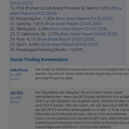
(24.05.2025)
19. PCB (Printed Circuit Board Producer & Clients): 0,01%
Show
latest Report (24.05.2025)
20. Konsumgüter: -1,32%
Show latest Report (24.05.2025)
21. Gaming: -1,91%
Show latest Report (24.05.2025)
22. Ölindustrie: -2,38%
Show latest Report (24.05.2025)
23. IT, Elektronik, 3D: -2,77%
Show latest Report (24.05.2025)
24. Post: -6,1%
Show latest Report (24.05.2025)
25. Sport: -6,36%
Show latest Report (24.05.2025)
26. Runplugged Running Stocks: -16,69%
Social Trading Kommentare
Der Anteil im wikifolio musste aus Umschichtungsgründen re
MikeRiess
werden, obwohl ich dieser Aktie derzeit langfristig immer noc
zu
VOE
günstige Prognose gebe.
(
)
23.05.
Die Übernahme der Salzgitter AG wird nach meiner Lesart
SEHEN
wahrscheinlicher - wenn die GP Gruppe tatsächlich ihre aufg
zu
SZG
29,9 % an der Salzgitter AG abgeben sollte. Denn wohl eher 
(
)
23.05.
wird 29,9 % kaufen. Wer das macht, der will dann auch MEHR
das die GP AG einzelne Aktienpakete zu 5 oder 10 % an mehr
Aktionäre wird verkaufen können, das ist nicht anzunehmen.
https://www.sueddeutsche.de/wirtschaft/nach-uebernahmev
papenburg-will-salzgitter-anteil-nicht-weiter-aufstocken-dpa.u
newsml-dpa-com-20090101-250523-930-584595