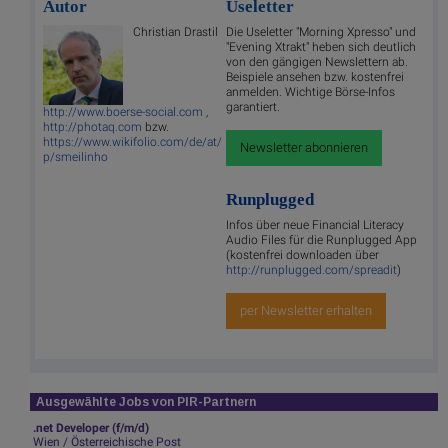
Autor
Useletter
Christian Drastil
Die Useletter "Morning Xpresso" und
"Evening Xtrakt" heben sich deutlich
von den gängigen Newslettern ab.
Beispiele ansehen bzw. kostenfrei
anmelden. Wichtige Börse-Infos
garantiert.
http://www.boerse-social.com
,
http://photaq.com
bzw.
https://www.wikifolio.com/de/at/
Newsletter abonnieren
p/smeilinho
Runplugged
Infos über neue Financial Literacy
Audio Files für die Runplugged App
(kostenfrei downloaden über
http://runplugged.com/spreadit
)
per Newsletter erhalten
Ausgewählte Jobs von PIR-Partnern
.net Developer (f/m/d)
Wien / Österreichische Post