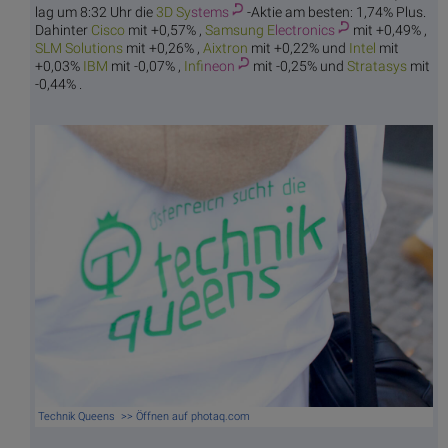
lag um 8:32 Uhr die
3D Sy
stems
-Aktie am besten: 1,74% Plus.
Dahinter
Ci
sco
mit +0,57% ,
Samsung E
lectronics
mit +0,49% ,
SLM So
lutions
mit +0,26% ,
Aix
tron
mit +0,22% und
In
tel
mit
+0,03%
I
BM
mit -0,07% ,
Infi
neon
mit -0,25% und
Stra
tasys
mit
-0,44% .
Technik Queens >> Öffnen auf photaq.com