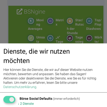
BSNgine
Movi
Matri
Star/
Top/
ng
x
Rutsc
Flop
Averages
h der
Diashows
Stunde
Umsa
„n“
Tage
Märk
tz
Tage
ssieg
te/
BS-
Top/Flop
er/
Indikation
Dienste, die wir nutzen
Hitpa
verlierer
en
rade
möchten
Repo
rting
Days
Hier können Sie die Dienste, die wir auf dieser Website nutzen
möchten, bewerten und anpassen. Sie haben das Sagen!
Aktivieren oder deaktivieren Sie die Dienste, wie Sie es für richtig
halten.
Um mehr zu erfahren, lesen Sie bitte unsere
Bildnachweis
Datenschutzerklärung
.
1. BSN Group IT, Elektronik, 3D Performancevergleich YTD, Stand:
24.05.2025
Börse Social Defaults
(immer erforderlich)
2. Technik Queens >> Öffnen auf photaq.com
↓
2
Dienste