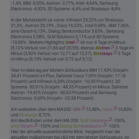
-1,4%, IBM -3,05%, Aixtron -3,77%, Intel -4,64%, Samsung
Electronics -4,92%, 3D Systems -6,4% und Stratasys -8,8%.
In der Monatssicht ist vorne: Infineon 25,22% vor Stratasys
21,5% , Aixtron 20,19% , Cisco 16,53% , Intel 9,08% , IBM 7,36% ,
ams-Osram 6,13% , Dialog Semiconductor 3,63% , Samsung
Electronics 2,58% , SLM Solutions 0,11% und 3D Systems
-10,06% . Weitere Highlights:
In
tel
ist nun 4 Tage im Minus
(5,12% Verlust von 21,66 auf 20,55), ebenso
Aix
tron
3 Tage im
Minus (3,92% Verlust von 12,77 auf 12,27),
Stra
tasys
3 Tage
im Minus (6,19% Verlust von 9,72 auf 9,12).
Year-to-date lag per letztem Schlusskurs IBM 17,43% (Vorjahr:
34,41 Prozent) im Plus. Dahinter Cisco 7,05% (Vorjahr: 17,18
Prozent) und Infineon 6,34% (Vorjahr: -16,93 Prozent). 3D
Systems -50,91% (Vorjahr: -48,35 Prozent) im Minus. Dahinter
Aixtron -19,42% (Vorjahr: -60,63 Prozent) und Samsung
Electronics -0,69% (Vorjahr: -32,58 Prozent).
Am weitesten über dem MA200:
I
BM
12,48%,
Ci
sco
10,83%
und
Stra
tasys
8,72%.
Am deutlichsten unter dem MA 200:
SLM So
lutions
-100%,
ams-
Osram
-100% und
Dialog Sem
iconductor
-100%.
Hier der aktuelle ausserbörsliche Blick. Vergleicht man die
aktuellen Indikationen bei L&S mit dem letzten Schlusskurs, so