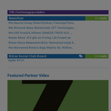
PIR-Zeichnungsprodukte
Newsflow
>> mehr
Wie Baumot Group, Rhoen-Klinikum, Francotyp-Posta...
Wie Wirecard, Manz, Nemetschek, GFT Technologies,...
Wie SAP, Scout24, Infineon, DAIMLER TRUCK HLD...,...
Wiener Börse: ATX gibt am Freitag 1,36 Prozent ab
Wiener Börse Nebenwerte-Blick: Marinomed steigt 8...
Wie Marinomed Biotech, Bajaj Mobility AG, Wolftan...
Börse Social Club Board
>> mehr
#gabb #2161
Featured Partner Video