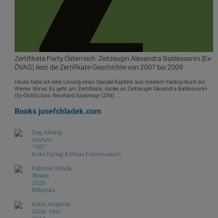
Zertifikate Party Österreich: Zeitzeugin Alexandra Baldessarini (Ex-
ÖVAG) liest die Zertifikate-Geschichte von 2007 bis 2009
Heute habe ich eine Lesung eines Spezial-Kapitels aus meinem Fanboy-Buch zur
Wiener Börse: Es geht um Zertifikate, danke an Zeitzeugin Alexandra Baldessarini
(Ex-ÖVAG) bzw. Bernhard Grabmayr (ZFA) ...
Books
josefchladek.com
Dag Alveng
Asylum
1987
Koks Forlag & Preus Fotomuseum
Fabrizio Strada
Strada
2025
89books
Keizo Kitajima
USSR 1991