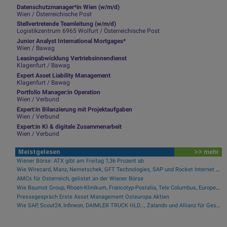
Datenschutzmanager*in Wien (w/m/d)
Wien / Österreichische Post
Stellvertretende Teamleitung (w/m/d)
Logistikzentrum 6965 Wolfurt / Österreichische Post
Junior Analyst International Mortgages*
Wien / Bawag
Leasingabwicklung Vertriebsinnendienst
Klagenfurt / Bawag
Expert Asset Liability Management
Klagenfurt / Bawag
Portfolio Manager:in Operation
Wien / Verbund
Expert:in Bilanzierung mit Projektaufgaben
Wien / Verbund
Expert:in KI & digitale Zusammenarbeit
Wien / Verbund
Meistgelesen
>> mehr
Wiener Börse: ATX gibt am Freitag 1,36 Prozent ab
Wie Wirecard, Manz, Nemetschek, GFT Technologies, SAP und Rocket Internet für Gesprächsstoff sorgten
AMCs für Österreich, gelistet an der Wiener Börse
Wie Baumot Group, Rhoen-Klinikum, Francotyp-Postalia, Tele Columbus, European Lithium und Lanxess für Gesprächsstoff sorgten
Pressegespräch Erste Asset Management Osteuropa Aktien
Wie SAP, Scout24, Infineon, DAIMLER TRUCK HLD..., Zalando und Allianz für Gesprächsstoff im DAX sorgten