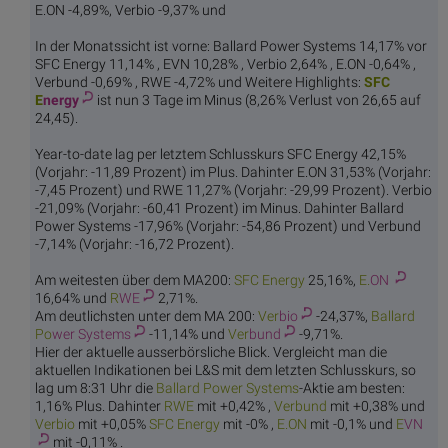
E.ON -4,89%, Verbio -9,37% und
In der Monatssicht ist vorne: Ballard Power Systems 14,17% vor
SFC Energy 11,14% , EVN 10,28% , Verbio 2,64% , E.ON -0,64% ,
Verbund -0,69% , RWE -4,72% und Weitere Highlights:
SFC
E
nergy
ist nun 3 Tage im Minus (8,26% Verlust von 26,65 auf
24,45).
Year-to-date lag per letztem Schlusskurs SFC Energy 42,15%
(Vorjahr: -11,89 Prozent) im Plus. Dahinter E.ON 31,53% (Vorjahr:
-7,45 Prozent) und RWE 11,27% (Vorjahr: -29,99 Prozent). Verbio
-21,09% (Vorjahr: -60,41 Prozent) im Minus. Dahinter Ballard
Power Systems -17,96% (Vorjahr: -54,86 Prozent) und Verbund
-7,14% (Vorjahr: -16,72 Prozent).
Am weitesten über dem MA200:
SFC E
nergy
25,16%,
E.
ON
16,64% und
R
WE
2,71%.
Am deutlichsten unter dem MA 200:
Ver
bio
-24,37%,
Ballard
Po
wer Systems
-11,14% und
Ver
bund
-9,71%.
Hier der aktuelle ausserbörsliche Blick. Vergleicht man die
aktuellen Indikationen bei L&S mit dem letzten Schlusskurs, so
lag um 8:31 Uhr die
Ballard Po
wer Systems
-Aktie am besten:
1,16% Plus. Dahinter
R
WE
mit +0,42% ,
Ver
bund
mit +0,38% und
Ver
bio
mit +0,05%
SFC E
nergy
mit -0% ,
E.
ON
mit -0,1% und
E
VN
mit -0,11% .