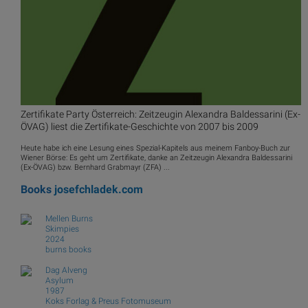
Zertifikate Party Österreich: Zeitzeugin Alexandra Baldessarini (Ex-
ÖVAG) liest die Zertifikate-Geschichte von 2007 bis 2009
Heute habe ich eine Lesung eines Spezial-Kapitels aus meinem Fanboy-Buch zur
Wiener Börse: Es geht um Zertifikate, danke an Zeitzeugin Alexandra Baldessarini
(Ex-ÖVAG) bzw. Bernhard Grabmayr (ZFA) ...
Books
josefchladek.com
Mellen Burns
Skimpies
2024
burns books
Dag Alveng
Asylum
1987
Koks Forlag & Preus Fotomuseum