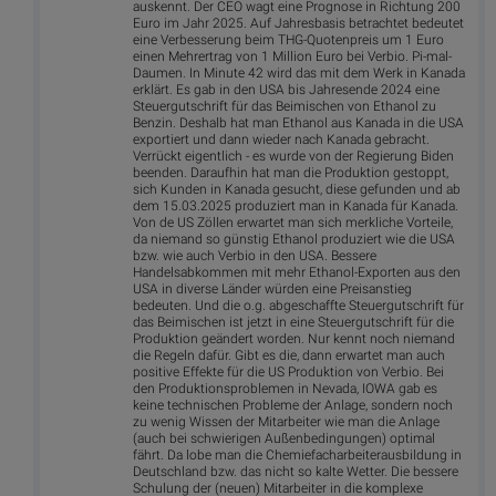
auskennt. Der CEO wagt eine Prognose in Richtung 200
Euro im Jahr 2025. Auf Jahresbasis betrachtet bedeutet
eine Verbesserung beim THG-Quotenpreis um 1 Euro
einen Mehrertrag von 1 Million Euro bei Verbio. Pi-mal-
Daumen. In Minute 42 wird das mit dem Werk in Kanada
erklärt. Es gab in den USA bis Jahresende 2024 eine
Steuergutschrift für das Beimischen von Ethanol zu
Benzin. Deshalb hat man Ethanol aus Kanada in die USA
exportiert und dann wieder nach Kanada gebracht.
Verrückt eigentlich - es wurde von der Regierung Biden
beenden. Daraufhin hat man die Produktion gestoppt,
sich Kunden in Kanada gesucht, diese gefunden und ab
dem 15.03.2025 produziert man in Kanada für Kanada.
Von de US Zöllen erwartet man sich merkliche Vorteile,
da niemand so günstig Ethanol produziert wie die USA
bzw. wie auch Verbio in den USA. Bessere
Handelsabkommen mit mehr Ethanol-Exporten aus den
USA in diverse Länder würden eine Preisanstieg
bedeuten. Und die o.g. abgeschaffte Steuergutschrift für
das Beimischen ist jetzt in eine Steuergutschrift für die
Produktion geändert worden. Nur kennt noch niemand
die Regeln dafür. Gibt es die, dann erwartet man auch
positive Effekte für die US Produktion von Verbio. Bei
den Produktionsproblemen in Nevada, IOWA gab es
keine technischen Probleme der Anlage, sondern noch
zu wenig Wissen der Mitarbeiter wie man die Anlage
(auch bei schwierigen Außenbedingungen) optimal
fährt. Da lobe man die Chemiefacharbeiterausbildung in
Deutschland bzw. das nicht so kalte Wetter. Die bessere
Schulung der (neuen) Mitarbeiter in die komplexe