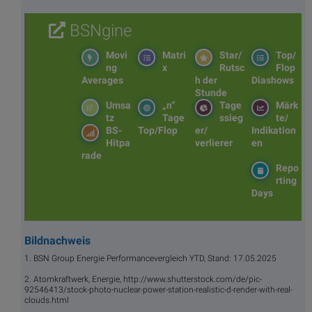
BSNgine
Movi
Matri
Star/
Top/
ng
x
Rutsc
Flop
Averages
h der
Diashows
Stunde
Umsa
„n“
Tage
Märk
tz
Tage
ssieg
te/
BS-
Top/Flop
er/
Indikation
Hitpa
verlierer
en
rade
Repo
rting
Days
Bildnachweis
1. BSN Group Energie Performancevergleich YTD, Stand: 17.05.2025
2. Atomkraftwerk, Energie, http://www.shutterstock.com/de/pic-
92546413/stock-photo-nuclear-power-station-realistic-d-render-with-real-
clouds.html