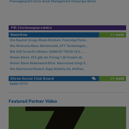
Pressegespräch Erste Asset Management Osteuropa Aktien
PIR-Zeichnungsprodukte
Newsflow
>> mehr
Wie Baumot Group, Rhoen-Klinikum, Francotyp-Posta...
Wie Wirecard, Manz, Nemetschek, GFT Technologies,...
Wie SAP, Scout24, Infineon, DAIMLER TRUCK HLD...,...
Wiener Börse: ATX gibt am Freitag 1,36 Prozent ab
Wiener Börse Nebenwerte-Blick: Marinomed steigt 8...
Wie Marinomed Biotech, Bajaj Mobility AG, Wolftan...
Börse Social Club Board
>> mehr
#gabb #2161
Featured Partner Video