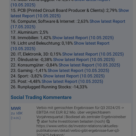
(10.05.2025)
15. PCB (Printed Circuit Board Producer & Clients): 2,79%
Show
latest Report (10.05.2025)
16. Computer, Software & Internet : 2,63%
Show latest Report
(17.05.2025)
17. Aluminium: 2,5%
18. Immobilien: 1,42%
Show latest Report (10.05.2025)
19. Licht und Beleuchtung: 0,18%
Show latest Report
(10.05.2025)
20. IT, Elektronik, 3D: 0,15%
Show latest Report (10.05.2025)
21. Ölindustrie: -0,38%
Show latest Report (10.05.2025)
22. Konsumgüter: -0,84%
Show latest Report (10.05.2025)
23. Gaming: -1,41%
Show latest Report (10.05.2025)
24. Sport: -3,82%
Show latest Report (10.05.2025)
25. Post: -4,48%
Show latest Report (10.05.2025)
26. Runplugged Running Stocks: -14,33%
Social Trading Kommentare
Verbio mit gemischten Ergebnissen für Q3 2024/25 ->
MWR
EBITDA mit EUR 8,2 Mio. über vergleichbarem
zu
VBK
Vorjahresquartal | Biodiesel als zentraler Ergebnistreiber
(
)
14.05.
👌 aber hohe Investitionen belasten (noch) 🤔
https://www.verbio.de/investor-relations/aktuelles-
publikationen/detail/verbio-gibt-ergebnisse-fuer-q3-
202425-bekannt/