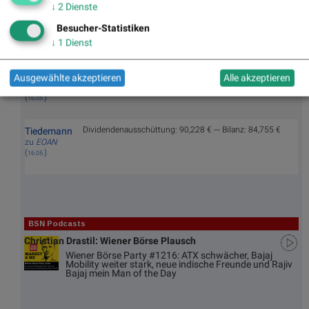
offenbar nicht entsprechend berücksichtigt. / Dafür
(
)
13.05.
↓
2
Dienste
ziehen andere Aktien des Wikifolios bzw. aus meinem
Investitionsumfeld stärker an. Bei Verbio dürfte das auch
Besucher-Statistiken
nur eine Frage der Zeit sein nach ca. 90 % Kursrückgang
↓
1
Dienst
in relativ kurzer Zeit und den absehbaren Entwicklungen.
Kauf von 6 Aktien zu insgesamt 87,990 € --- Bilanz
Tiedemann
Ausgewählte akzeptieren
Alle akzeptieren
-3,235 €
zu
EOAN
(
)
16.05.
Dividendenausschüttung: 90,228 € --- Bilanz: 84,755 €
Tiedemann
zu
EOAN
(
)
16.05.
BSN Podcasts
Christian Drastil: Wiener Börse Plausch
Wiener Börse Party #1216: ATX schwächer, Bajaj
Mobility weiter stark, neue indische Freunde und Rajiv
Bajaj mein Man of the Day