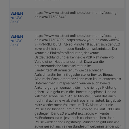
https://www.wallstreet-online.de/community/posting-
SEHEN
drucken/77608544?
zu
VBK
(
)
13.05.
https://www.wallstreet-online.de/community/posting-
SEHEN
drucken/77607809? https://www.youtube.com/watch?
zu
VBK
v=7MNRIUHo8rU Ab so Minute 18 äußert sich der CEO
(
)
13.05.
zuversichtlich zum neuen Bundesumweltminister. Der
kenne die Biokraftstoffindustrie, der kenne
Ostdeutschland und er kenne die PCK Raffinerie, wo
Verbio einen Hauptstandort hat. Dazu war die
parlamentarische Staatssekretärin im
Landwirtschaftsministerium wie geschrieben
Aufsichtsrätin beim Biogashersteller Envitec Biogas.
Also mehr Sachkompetenz kann man kaum erwarten als
Unternehmen. Entsprechend wurden auch bereits
Ankündigungen gemacht, die in die richtige Richtung
gehen. Nun geht es in die Umsetzungsphase. Und da
will man schnell sein. Ab so Minute 35 wird das auch
nochmal auf eine Analystenfrage hin erläutert. Es gab ab
März wieder mehr Volumen im THG-Markt. Aber die
Preise sind bisher nur minimal von so 120 auf 133 Euro
gestiegen. Der CEO erwartet jetzt zügig wirkende
Maßnahmen, da es jetzt nach ca. einem halben Jahr
Pause wieder handlungsfähige Ministerien gibt und wie
zuvor gesagt auch einen Bundesumweltminister der sich