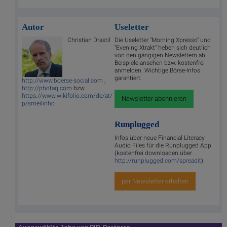
Autor
Useletter
Christian Drastil
Die Useletter "Morning Xpresso" und
"Evening Xtrakt" heben sich deutlich
von den gängigen Newslettern ab.
Beispiele ansehen bzw. kostenfrei
anmelden. Wichtige Börse-Infos
garantiert.
http://www.boerse-social.com
,
http://photaq.com
bzw.
https://www.wikifolio.com/de/at/
Newsletter abonnieren
p/smeilinho
Runplugged
Infos über neue Financial Literacy
Audio Files für die Runplugged App
(kostenfrei downloaden über
http://runplugged.com/spreadit
)
per Newsletter erhalten