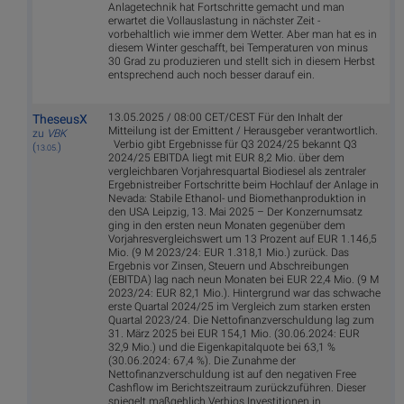
Anlagetechnik hat Fortschritte gemacht und man
erwartet die Vollauslastung in nächster Zeit -
vorbehaltlich wie immer dem Wetter. Aber man hat es in
diesem Winter geschafft, bei Temperaturen von minus
30 Grad zu produzieren und stellt sich in diesem Herbst
entsprechend auch noch besser darauf ein.
13.05.2025 / 08:00 CET/CEST Für den Inhalt der
TheseusX
Mitteilung ist der Emittent / Herausgeber verantwortlich.
zu
VBK
Verbio gibt Ergebnisse für Q3 2024/25 bekannt Q3
(
)
13.05.
2024/25 EBITDA liegt mit EUR 8,2 Mio. über dem
vergleichbaren Vorjahresquartal Biodiesel als zentraler
Ergebnistreiber Fortschritte beim Hochlauf der Anlage in
Nevada: Stabile Ethanol- und Biomethanproduktion in
den USA Leipzig, 13. Mai 2025 – Der Konzernumsatz
ging in den ersten neun Monaten gegenüber dem
Vorjahresvergleichswert um 13 Prozent auf EUR 1.146,5
Mio. (9 M 2023/24: EUR 1.318,1 Mio.) zurück. Das
Ergebnis vor Zinsen, Steuern und Abschreibungen
(EBITDA) lag nach neun Monaten bei EUR 22,4 Mio. (9 M
2023/24: EUR 82,1 Mio.). Hintergrund war das schwache
erste Quartal 2024/25 im Vergleich zum starken ersten
Quartal 2023/24. Die Nettofinanzverschuldung lag zum
31. März 2025 bei EUR 154,1 Mio. (30.06.2024: EUR
32,9 Mio.) und die Eigenkapitalquote bei 63,1 %
(30.06.2024: 67,4 %). Die Zunahme der
Nettofinanzverschuldung ist auf den negativen Free
Cashflow im Berichtszeitraum zurückzuführen. Dieser
spiegelt maßgeblich Verbios Investitionen in