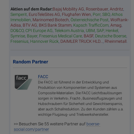
Aktien auf dem Radar:
Bajaj Mobility AG
,
Rosenbauer
,
Andritz
,
Semperit
,
EuroTeleSites AG
,
Flughafen Wien
,
Porr
,
SBO
,
Athos
Immobilien
,
Marinomed Biotech
,
Österreichische Post
,
Wolftank-
Adisa
,
BTV AG
,
BKS Bank Stamm
,
Kapsch TrafficCom
,
Amag
,
DO&CO
,
CPI Europe AG
,
Telekom Austria
,
UBM
,
SAP
,
Henkel
,
Symrise
,
Bayer
,
Fresenius Medical Care
,
BASF
,
Deutsche Boerse
,
Fresenius
,
Hannover Rück
,
DAIMLER TRUCK HLD...
,
Rheinmetall
.
Random Partner
FACC
Die FACC ist führend in der Entwicklung und
Produktion von Komponenten und Systemen aus
Composite-Materialien. Die FACC Leichtbaulösungen
sorgen in Verkehrs-, Fracht-, Businessflugzeugen und
Hubschraubern für Sicherheit und Gewichtsersparnis,
aber auch Schallreduktion. Zu den Kunden zählen u.a.
wichtige Flugzeug- und Triebwerkshersteller.
>> Besuchen Sie 55 weitere Partner auf
boerse-
social.com/partner