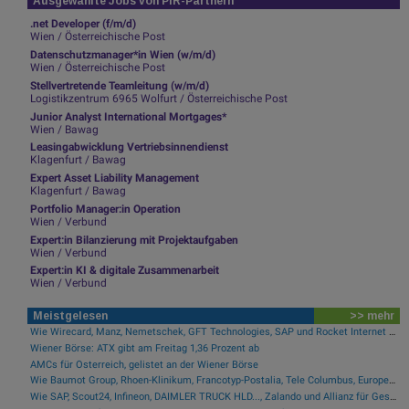
Ausgewählte Jobs von PIR-Partnern
.net Developer (f/m/d)
Wien / Österreichische Post
Datenschutzmanager*in Wien (w/m/d)
Wien / Österreichische Post
Stellvertretende Teamleitung (w/m/d)
Logistikzentrum 6965 Wolfurt / Österreichische Post
Junior Analyst International Mortgages*
Wien / Bawag
Leasingabwicklung Vertriebsinnendienst
Klagenfurt / Bawag
Expert Asset Liability Management
Klagenfurt / Bawag
Portfolio Manager:in Operation
Wien / Verbund
Expert:in Bilanzierung mit Projektaufgaben
Wien / Verbund
Expert:in KI & digitale Zusammenarbeit
Wien / Verbund
Meistgelesen
>> mehr
Wie Wirecard, Manz, Nemetschek, GFT Technologies, SAP und Rocket Internet für Gesprächsstoff sorgten
Wiener Börse: ATX gibt am Freitag 1,36 Prozent ab
AMCs für Österreich, gelistet an der Wiener Börse
Wie Baumot Group, Rhoen-Klinikum, Francotyp-Postalia, Tele Columbus, European Lithium und Lanxess für Gesprächsstoff sorgten
Wie SAP, Scout24, Infineon, DAIMLER TRUCK HLD..., Zalando und Allianz für Gesprächsstoff im DAX sorgten