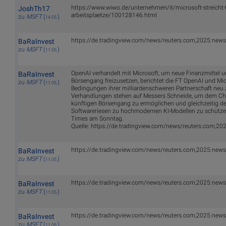
https://www.wiwo.de/unternehmen/it/microsoft-streicht-
JoshTh17
arbeitsplaetze/100128146.html
zu
MSFT
(
)
14.05.
https://de.tradingview.com/news/reuters.com,2025:ne
BaRaInvest
zu
MSFT
(
)
11.05.
OpenAI verhandelt mit Microsoft, um neue Finanzmittel u
BaRaInvest
Börsengang freizusetzen, berichtet die FT OpenAI und Micr
zu
MSFT
(
)
11.05.
Bedingungen ihrer milliardenschweren Partnerschaft neu 
Verhandlungen stehen auf Messers Schneide, um dem Cha
künftigen Börsengang zu ermöglichen und gleichzeitig 
Softwareriesen zu hochmodernen KI-Modellen zu schützen,
Times am Sonntag.
Quelle: https://de.tradingview.com/news/reuters.com,
https://de.tradingview.com/news/reuters.com,2025:n
BaRaInvest
zu
MSFT
(
)
11.05.
https://de.tradingview.com/news/reuters.com,2025:ne
BaRaInvest
zu
MSFT
(
)
11.05.
https://de.tradingview.com/news/reuters.com,2025:ne
BaRaInvest
zu
MSFT
(
)
11.05.