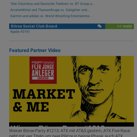
Tele Columbus und Deutsche Telekom vs. BT Group u...
ArcelorMittal und ThyssenKrupp vs. Salzgitter und...
Garmin und adidas vs. World Wrestling Entertainme...
Börse Social Club Board
>> mehr
#gabb #2161
Featured Partner Video
Wiener Börse Party #1213: ATX mit AT&S gestern, ATX Five Race
geht mit vier Titeln um zwei Plätze in heisse Phase, auch ATX