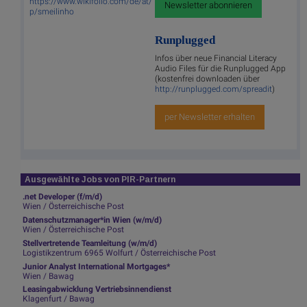
https://www.wikifolio.com/de/at/
Newsletter abonnieren
p/smeilinho
Runplugged
Infos über neue Financial Literacy
Audio Files für die Runplugged App
(kostenfrei downloaden über
http://runplugged.com/spreadit
)
per Newsletter erhalten
Ausgewählte Jobs von PIR-Partnern
.net Developer (f/m/d)
Wien / Österreichische Post
Datenschutzmanager*in Wien (w/m/d)
Wien / Österreichische Post
Stellvertretende Teamleitung (w/m/d)
Logistikzentrum 6965 Wolfurt / Österreichische Post
Junior Analyst International Mortgages*
Wien / Bawag
Leasingabwicklung Vertriebsinnendienst
Klagenfurt / Bawag