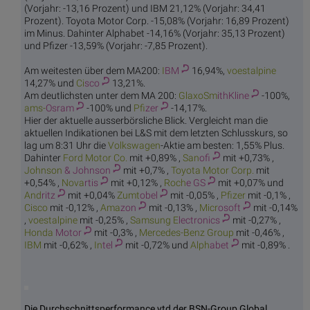
(Vorjahr: -13,16 Prozent) und IBM 21,12% (Vorjahr: 34,41
Prozent). Toyota Motor Corp. -15,08% (Vorjahr: 16,89 Prozent)
im Minus. Dahinter Alphabet -14,16% (Vorjahr: 35,13 Prozent)
und Pfizer -13,59% (Vorjahr: -7,85 Prozent).
Am weitesten über dem MA200:
I
BM
16,94%,
voest
alpine
14,27% und
Ci
sco
13,21%.
Am deutlichsten unter dem MA 200:
GlaxoSm
ithKline
-100%,
ams-
Osram
-100% und
Pfi
zer
-14,17%.
Hier der aktuelle ausserbörsliche Blick. Vergleicht man die
aktuellen Indikationen bei L&S mit dem letzten Schlusskurs, so
lag um 8:31 Uhr die
Volks
wagen
-Aktie am besten: 1,55% Plus.
Dahinter
Ford Mo
tor Co.
mit +0,89% ,
San
ofi
mit +0,73% ,
Johnson
& Johnson
mit +0,7% ,
Toyota Mo
tor Corp.
mit
+0,54% ,
Nova
rtis
mit +0,12% ,
Roch
e GS
mit +0,07% und
And
ritz
mit +0,04%
Zumt
obel
mit -0,05% ,
Pfi
zer
mit -0,1% ,
Ci
sco
mit -0,12% ,
Ama
zon
mit -0,13% ,
Micr
osoft
mit -0,14%
,
voest
alpine
mit -0,25% ,
Samsung E
lectronics
mit -0,27% ,
Honda
Motor
mit -0,3% ,
Mercedes-
Benz Group
mit -0,46% ,
I
BM
mit -0,62% ,
In
tel
mit -0,72% und
Alph
abet
mit -0,89% .
Die Durchschnittsperformance ytd der BSN-Group Global