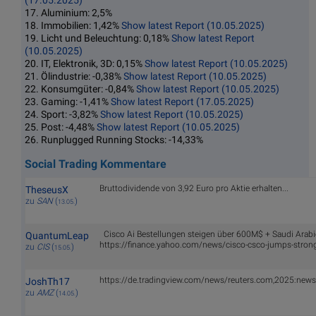
(17.05.2025)
17. Aluminium: 2,5%
18. Immobilien: 1,42%
Show latest Report (10.05.2025)
19. Licht und Beleuchtung: 0,18%
Show latest Report
(10.05.2025)
20. IT, Elektronik, 3D: 0,15%
Show latest Report (10.05.2025)
21. Ölindustrie: -0,38%
Show latest Report (10.05.2025)
22. Konsumgüter: -0,84%
Show latest Report (10.05.2025)
23. Gaming: -1,41%
Show latest Report (17.05.2025)
24. Sport: -3,82%
Show latest Report (10.05.2025)
25. Post: -4,48%
Show latest Report (10.05.2025)
26. Runplugged Running Stocks: -14,33%
Social Trading Kommentare
Bruttodividende von 3,92 Euro pro Aktie erhalten...
TheseusX
zu
SAN
(
)
13.05.
Cisco Ai Bestellungen steigen über 600M$ + Saudi Arab
QuantumLeap
https://finance.yahoo.com/news/cisco-csco-jumps-stro
zu
CIS
(
)
15.05.
https://de.tradingview.com/news/reuters.com,2025:ne
JoshTh17
zu
AMZ
(
)
14.05.