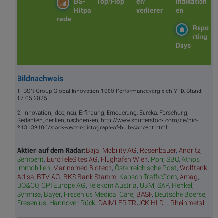
BS-
Top/Flop
er/
Indikation
Hitpa
verlierer
en
rade
Repo
rting
Days
Bildnachweis
1. BSN Group Global Innovation 1000 Performancevergleich YTD, Stand:
17.05.2025
2. Innovation, Idee, neu, Erfindung, Erneuerung, Eureka, Forschung,
Gedanken, denken, nachdenken, http://www.shutterstock.com/de/pic-
243139486/stock-vector-pictograph-of-bulb-concept.html
Aktien auf dem Radar:
Bajaj Mobility AG
,
Rosenbauer
,
Andritz
,
Semperit
,
EuroTeleSites AG
,
Flughafen Wien
,
Porr
,
SBO
,
Athos
Immobilien
,
Marinomed Biotech
,
Österreichische Post
,
Wolftank-
Adisa
,
BTV AG
,
BKS Bank Stamm
,
Kapsch TrafficCom
,
Amag
,
DO&CO
,
CPI Europe AG
,
Telekom Austria
,
UBM
,
SAP
,
Henkel
,
Symrise
,
Bayer
,
Fresenius Medical Care
,
BASF
,
Deutsche Boerse
,
Fresenius
,
Hannover Rück
,
DAIMLER TRUCK HLD...
,
Rheinmetall
.