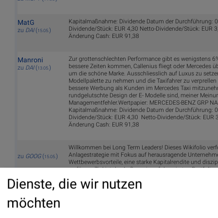
Kapitalmaßnahme: Dividende Datum der Durchführung: 0
MatG
Dividende/Stück: EUR 4,30 Netto-Dividende/Stück: EUR 3
zu
DAI
(
)
15.05.
Änderung Cash: EUR 91,38
Zur grottenschlechten Performance gibt es wenigstens 6
Manroni
bessere Zeiten kommen, Callenius fliegt oder Mercedes
zu
DAI
(
)
13.05.
um die schöne Marke. Ausschliesslich auf Luxus zu setze
Modellpalette zu nehmen und die Taxifahrer zu verprellen 
bessere Werbung als Kunden im Mercedes Taxi mitzune
rundgelutschte Design der E- Modelle sind, meiner Meinun
Managementfehler.Wertpapier: MERCEDES-BENZ GRP NA
Kapitalmaßnahme: Dividende Datum der Durchführung: 0
Dividende/Stück: EUR 4,30 Netto-Dividende/Stück: EUR 
Änderung Cash: EUR 91,38
Willkommen bei Long Term Leaders! Dieses Wikifolio verfol
Anlagestrategie mit Fokus auf herausragende Unternehme
zu
GOOG
(
)
15.05.
Wettbewerbsvorteile, eine starke Kapitalrendite und diszipl
verfügen. Ziel ist der Aufbau eines fokussierten Portfolio
sogenannten „Compoundern“ Unternehmen, die in der Lage
Dienste, die wir nutzen
über viele Jahre kontinuierlich zu steigern. Die Top-10 P
des Portfolios ausmachen, wobei die fünf stärksten Überz
möchten
Constellation Software, Alphabet, Meta, Arista Networks u
mit 7 bis 8 % gewichtet sind. Weitere solide Langfristtite
Cadence bilden die nächste Gewichtungsebene. Ergänzt wi