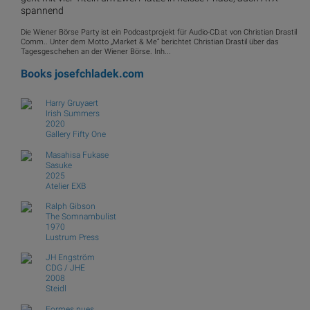
spannend
Die Wiener Börse Party ist ein Podcastprojekt für Audio-CD.at von Christian Drastil
Comm.. Unter dem Motto „Market & Me“ berichtet Christian Drastil über das
Tagesgeschehen an der Wiener Börse. Inh...
Books
josefchladek.com
Harry Gruyaert
Irish Summers
2020
Gallery Fifty One
Masahisa Fukase
Sasuke
2025
Atelier EXB
Ralph Gibson
The Somnambulist
1970
Lustrum Press
JH Engström
CDG / JHE
2008
Steidl
Formes nues