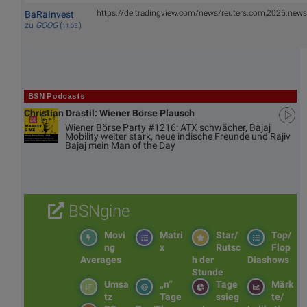
https://de.tradingview.com/news/reuters.com,2025:ne
BaRaInvest
zu
GOOG
(
)
11.05.
BSN Podcasts
Christian Drastil: Wiener Börse Plausch
Wiener Börse Party #1216: ATX schwächer, Bajaj
Mobility weiter stark, neue indische Freunde und Rajiv
Bajaj mein Man of the Day
BSNgine
Movi
Matri
Star/
Top/
ng
x
Rutsc
Flop
Averages
h der
Diashows
Stunde
Umsa
„n“
Tage
Märk
tz
Tage
ssieg
te/