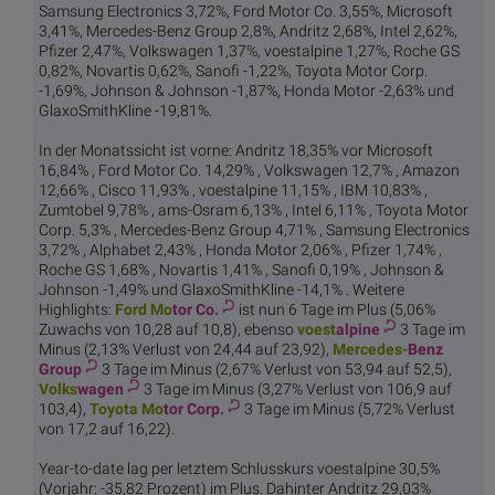
Samsung Electronics 3,72%, Ford Motor Co. 3,55%, Microsoft
3,41%, Mercedes-Benz Group 2,8%, Andritz 2,68%, Intel 2,62%,
Pfizer 2,47%, Volkswagen 1,37%, voestalpine 1,27%, Roche GS
0,82%, Novartis 0,62%, Sanofi -1,22%, Toyota Motor Corp.
-1,69%, Johnson & Johnson -1,87%, Honda Motor -2,63% und
GlaxoSmithKline -19,81%.
In der Monatssicht ist vorne: Andritz 18,35% vor Microsoft
16,84% , Ford Motor Co. 14,29% , Volkswagen 12,7% , Amazon
12,66% , Cisco 11,93% , voestalpine 11,15% , IBM 10,83% ,
Zumtobel 9,78% , ams-Osram 6,13% , Intel 6,11% , Toyota Motor
Corp. 5,3% , Mercedes-Benz Group 4,71% , Samsung Electronics
3,72% , Alphabet 2,43% , Honda Motor 2,06% , Pfizer 1,74% ,
Roche GS 1,68% , Novartis 1,41% , Sanofi 0,19% , Johnson &
Johnson -1,49% und GlaxoSmithKline -14,1% . Weitere
Highlights:
Ford Mo
tor Co.
ist nun 6 Tage im Plus (5,06%
Zuwachs von 10,28 auf 10,8), ebenso
voest
alpine
3 Tage im
Minus (2,13% Verlust von 24,44 auf 23,92),
Mercedes-
Benz
Group
3 Tage im Minus (2,67% Verlust von 53,94 auf 52,5),
Volks
wagen
3 Tage im Minus (3,27% Verlust von 106,9 auf
103,4),
Toyota Mo
tor Corp.
3 Tage im Minus (5,72% Verlust
von 17,2 auf 16,22).
Year-to-date lag per letztem Schlusskurs voestalpine 30,5%
(Vorjahr: -35,82 Prozent) im Plus. Dahinter Andritz 29,03%