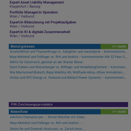
Expert Asset Liability Management
Klagenfurt / Bawag
Portfolio Manager:in Operation
Wien / Verbund
Expert:in Bilanzierung mit Projektaufgaben
Wien / Verbund
Expert:in KI & digitale Zusammenarbeit
Wien / Verbund
Meistgelesen
>> mehr
ArcelorMittal und ThyssenKrupp vs. Salzgitter und voestalpine – kommentierter KW 32 Peer Group Watch Stahl
Mayr-Melnhof und Palfinger vs. RHI und Andritz – kommentierter KW 32 Peer Group Watch Zykliker Österreich
AMCs für Österreich, gelistet an der Wiener Börse
Saint Gobain und Wienerberger vs. Bilfinger und HeidelbergCement – kommentierter KW 32 Peer Group Watch Bau & Baustoffe
Wie Marinomed Biotech, Bajaj Mobility AG, Wolftank-Adisa, Athos Immobilien, Rosenbauer und Telekom Austria für Gesprächsstoff in Österreich sorgten
Verbio und SFC Energy vs. Verbund und Ballard Power Systems – kommentierter KW 32 Peer Group Watch Energie
PIR-Zeichnungsprodukte
Newsflow
>> mehr
wikifolio Champion per ..: Simon Weishar mit Szew...
Mayr-Melnhof und Palfinger vs. RHI und Andritz – ...
Swiss Re und Generali Assicuraz. vs. Zurich Insur...