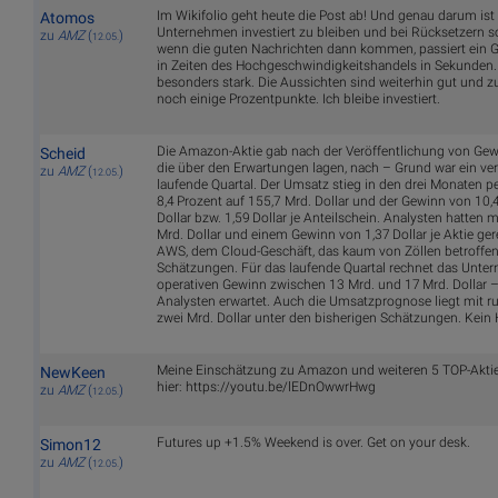
Im Wikifolio geht heute die Post ab! Und genau darum ist 
Atomos
Unternehmen investiert zu bleiben und bei Rücksetzern 
zu
AMZ
(
)
12.05.
wenn die guten Nachrichten dann kommen, passiert ein G
in Zeiten des Hochgeschwindigkeitshandels in Sekunden.
besonders stark. Die Aussichten sind weiterhin gut und z
noch einige Prozentpunkte. Ich bleibe investiert.
Die Amazon-Aktie gab nach der Veröffentlichung von Ge
Scheid
die über den Erwartungen lagen, nach – Grund war ein ver
zu
AMZ
(
)
12.05.
laufende Quartal. Der Umsatz stieg in den drei Monaten 
8,4 Prozent auf 155,7 Mrd. Dollar und der Gewinn von 10,
Dollar bzw. 1,59 Dollar je Anteilschein. Analysten hatten 
Mrd. Dollar und einem Gewinn von 1,37 Dollar je Aktie ge
AWS, dem Cloud-Geschäft, das kaum von Zöllen betroffen
Schätzungen. Für das laufende Quartal rechnet das Unt
operativen Gewinn zwischen 13 Mrd. und 17 Mrd. Dollar –
Analysten erwartet. Auch die Umsatzprognose liegt mit ru
zwei Mrd. Dollar unter den bisherigen Schätzungen. Kein
Meine Einschätzung zu Amazon und weiteren 5 TOP-Aktie
NewKeen
hier: https://youtu.be/lEDnOwwrHwg
zu
AMZ
(
)
12.05.
Futures up +1.5% Weekend is over. Get on your desk.
Simon12
zu
AMZ
(
)
12.05.