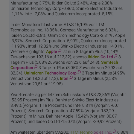
Manufacturing 3,75%, Ibiden Co.Ltd 2,48%, Apple 2,38%,
Unimicron Technology Corp -0,86%, Shinko Electric Industries
-1,11%, Intel -7,03% und Qualcomm Incorporated -8,15%.
In der Monatssicht ist vorne: AT&S 16,19% vor TTM
Technologies, Inc. 13,85% , Compeq Manufacturing 6,33% ,
Ibiden Co.Ltd -0,8% , Unimicron Technology Corp -2,81% , Apple
-3,97% , Semtech Corporation -5,99% , Qualcomm Incorporated
-11,98% , Intel -12,02% und Shinko Electric Industries -14,01% .
Weitere Highlights:
Ap
ple
ist nun 8 Tage im Plus (10,44%
Zuwachs von 193,16 auf 213,32), ebenso
Ibiden
Co.Ltd
3
Tage im Plus (5,08% Zuwachs von 23,6 auf 24,8),
Semtech
C
orporation
3 Tage im Plus (8,05% Zuwachs von 29,93 auf
32,34),
Unimicron Te
chnology Corp
3 Tage im Minus (4,95%
Verlust von 18,2 auf 17,3),
In
tel
3 Tage im Minus (2,58%
Verlust von 20,51 auf 19,98).
Year-to-date lag per letztem Schlusskurs AT&S 23,86% (Vorjahr:
-53,95 Prozent) im Plus. Dahinter Shinko Electric Industries
3,49% (Vorjahr: 1,18 Prozent) und Intel 0,81% (Vorjahr: -60,1
Prozent). Semtech Corporation -47,59% (Vorjahr: 182,29
Prozent) im Minus. Dahinter Apple -15,42% (Vorjahr: 30,07
Prozent) und Ibiden Co.Ltd -15,07% (Vorjahr: -39,92 Prozent).
Am weitesten über dem MA200:
TTM Technol
ogies, Inc.
6,86%