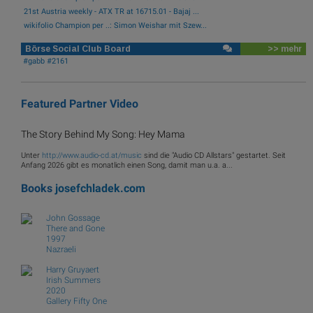
21st Austria weekly - ATX TR at 16715.01 - Bajaj ...
wikifolio Champion per ..: Simon Weishar mit Szew...
Börse Social Club Board
>> mehr
#gabb #2161
Featured Partner Video
The Story Behind My Song: Hey Mama
Unter
http://www.audio-cd.at/music
sind die "Audio CD Allstars" gestartet. Seit
Anfang 2026 gibt es monatlich einen Song, damit man u.a. a...
Books
josefchladek.com
John Gossage
There and Gone
1997
Nazraeli
Harry Gruyaert
Irish Summers
2020
Gallery Fifty One