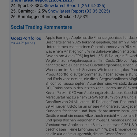
Show latest Report (26.04.2025)
24. Sport: -8,38%
Show latest Report (26.04.2025)
25. Gaming: -12,5%
Show latest Report (03.05.2025)
26. Runplugged Running Stocks: -17,53%
Social Trading Kommentare
Apple Earnings Apple hat die Finanzergebnisse für das z
GoetzPortfolios
Geschäftsjahres 2025 bekannt gegeben, das am 29. Mär
zu
AAPL
(
)
02.05.
Unternehmen erzielte einen Quartalsumsatz von 95,4 Mill
was einem Anstieg von 5 % im Jahresvergleich entsprich
Gewinn pro Aktie (EPS) lag bei 1,65 US-Dollar, ein Zuwa
Vergleich zum Vorjahresquartal. Tim Cook, CEO von Appl
berichtet Apple über starke Quartalsergebnisse, einschli
Wachstum im Bereich Services. Wir freuen uns, das iPho
Produktportfolio aufgenommen zu haben sowie leistun
und iPads vorzustellen, die die außergewöhnlichen Mögl
Silicon voll ausschöpfen. Außerdem sind wir stolz darau
CO₂-Emissionen in den letzten zehn Jahren um 60 % red
Kevan Parekh, CFO von Apple, ergänzte: „Unsere Geschäf
Märzquartal hat zu einem EPS-Wachstum von 8 % und e
Cashflow von 24 Milliarden US-Dollar geführt. Dadurch 
29 Milliarden US-Dollar an unsere Aktionäre zurückgebe
Kundenzufriedenheit und -loyalität hat unsere installierte
Geräte erneut ein neues Allzeithoch erreicht – über alle
und geografischen Regionen hinweg.“ Dividende und Akt
Vorstand von Apple hat eine Bardividende von 0,26 US-D
beschlossen – eine Erhöhung um 4 %. Die Dividende wi
an alle Aktionäre ausgezahlt, die am Geschäftsschluss 