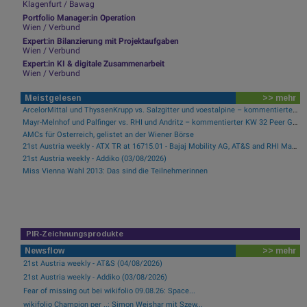
Klagenfurt / Bawag
Portfolio Manager:in Operation
Wien / Verbund
Expert:in Bilanzierung mit Projektaufgaben
Wien / Verbund
Expert:in KI & digitale Zusammenarbeit
Wien / Verbund
Meistgelesen
>> mehr
ArcelorMittal und ThyssenKrupp vs. Salzgitter und voestalpine – kommentierter KW 32 Peer Group Watch Stahl
Mayr-Melnhof und Palfinger vs. RHI und Andritz – kommentierter KW 32 Peer Group Watch Zykliker Österreich
AMCs für Österreich, gelistet an der Wiener Börse
21st Austria weekly - ATX TR at 16715.01 - Bajaj Mobility AG, AT&S and RHI Magnesita best-performing, Österreichische Post with weakest performance (08/08/2026)
21st Austria weekly - Addiko (03/08/2026)
Miss Vienna Wahl 2013: Das sind die Teilnehmerinnen
PIR-Zeichnungsprodukte
Newsflow
>> mehr
21st Austria weekly - AT&S (04/08/2026)
21st Austria weekly - Addiko (03/08/2026)
Fear of missing out bei wikifolio 09.08.26: Space...
wikifolio Champion per ..: Simon Weishar mit Szew...