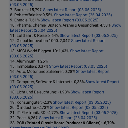
(03.05.2025)
7. Banken: 15,79%
Show latest Report (03.05.2025)
8. Rohstoffaktien: 9,55%
Show latest Report (26.04.2025)
9. Energie: 7,61%
Show latest Report (03.05.2025)
10. Pharma, Chemie, Biotech, Arznei & Gesundheit: 4,53%
Show
latest Report (26.04.2025)
11. Luftfahrt & Reise: 3,64%
Show latest Report (03.05.2025)
12. Global Innovation 1000: 2,04%
Show latest Report
(03.05.2025)
13. MSCI World Biggest 10: 1,43%
Show latest Report
(03.05.2025)
14. Aluminium: 1,25%
15. Immobilien: 0,37%
Show latest Report (03.05.2025)
16. Auto, Motor und Zulieferer: 0,28%
Show latest Report
(03.05.2025)
17. Computer, Software & Internet : -0,33%
Show latest Report
(03.05.2025)
18. Licht und Beleuchtung: -1,93%
Show latest Report
(03.05.2025)
19. Konsumgüter: -2,3%
Show latest Report (03.05.2025)
20. Ölindustrie: -2,73%
Show latest Report (03.05.2025)
21. IT, Elektronik, 3D: -4,72%
Show latest Report (03.05.2025)
22. Post: -6,26%
Show latest Report (26.04.2025)
23. PCB (Printed Circuit Board Producer & Clients): -6,79%