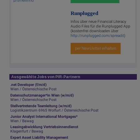
p/smeilinho
Runplugged
Infos über neue Financial Literacy
Audio Files für die Runplugged App
(kostenfrei downloaden über
http://runplugged.com/spreadit
)
per Newsletter erhalten
Ausgewählte Jobs von PIR-Partnern
.net Developer (f/m/d)
Wien / Österreichische Post
Datenschutzmanager*in Wien (w/m/d)
Wien / Österreichische Post
Stellvertretende Teamleitung (w/m/d)
Logistikzentrum 6965 Wolfurt / Österreichische Post
Junior Analyst International Mortgages*
Wien / Bawag
Leasingabwicklung Vertriebsinnendienst
Klagenfurt / Bawag
Expert Asset Liability Management