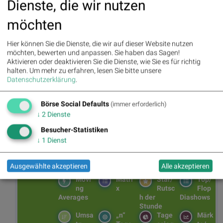
Dienste, die wir nutzen
April (nach Redaktionsschluss) hat Intel seine Zahlen für
vorgelegt, dabei dürfte Tan auch seinen geplanten Kon
erläutern. Langfristig orientierte Anleger mit Risikobere
möchten
einige Stücke ihrem Depot beimischen.
Hier können Sie die Dienste, die wir auf dieser Website nutzen
möchten, bewerten und anpassen. Sie haben das Sagen!
Aktivieren oder deaktivieren Sie die Dienste, wie Sie es für richtig
halten.
Um mehr zu erfahren, lesen Sie bitte unsere
BSN Podcasts
Datenschutzerklärung
.
Christian Drastil: Wiener Börse Plausch
Wiener Börse Party #1216: ATX schwächer, Bajaj
Börse Social Defaults
(immer erforderlich)
Mobility weiter stark, neue indische Freunde und Rajiv
Bajaj mein Man of the Day
↓
2
Dienste
Besucher-Statistiken
↓
1
Dienst
BSNgine
Ausgewählte akzeptieren
Alle akzeptieren
Movi
Matri
Star/
Top/
ng
x
Rutsc
Flop
Averages
h der
Diashows
Stunde
Umsa
„n“
Tage
Märk