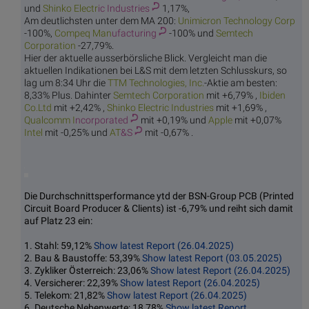
und
Shinko Electr
ic Industries
1,17%,
Am deutlichsten unter dem MA 200:
Unimicron Te
chnology Corp
-100%,
Compeq Man
ufacturing
-100% und
Semtech
C
orporation
-27,79%.
Hier der aktuelle ausserbörsliche Blick. Vergleicht man die
aktuellen Indikationen bei L&S mit dem letzten Schlusskurs, so
lag um 8:34 Uhr die
TTM Technol
ogies, Inc.
-Aktie am besten:
8,33% Plus. Dahinter
Semtech C
orporation
mit +6,79% ,
Ibiden
Co.Ltd
mit +2,42% ,
Shinko Electr
ic Industries
mit +1,69% ,
Qualcomm I
ncorporated
mit +0,19% und
Ap
ple
mit +0,07%
In
tel
mit -0,25% und
AT
&S
mit -0,67% .
Die Durchschnittsperformance ytd der BSN-Group PCB (Printed
Circuit Board Producer & Clients) ist -6,79% und reiht sich damit
auf Platz 23 ein:
1. Stahl: 59,12%
Show latest Report (26.04.2025)
2. Bau & Baustoffe: 53,39%
Show latest Report (03.05.2025)
3. Zykliker Österreich: 23,06%
Show latest Report (26.04.2025)
4. Versicherer: 22,39%
Show latest Report (26.04.2025)
5. Telekom: 21,82%
Show latest Report (26.04.2025)
6. Deutsche Nebenwerte: 18,78%
Show latest Report