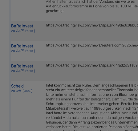
Aktien halten. Zusätzlich hat der Vorstand ein weiteres
Aktienrückkaufprogramm in Höhe von bis zu 100 Milliar
genehmigt.
https://de.tradingview.com/news/dpa_afx:49de3c0bb0b
BaRaInvest
zu
AAPL
(
)
27.04.
https://de.tradingview.com/news/reuters.com,2025:n
BaRaInvest
zu
AAPL
(
)
27.04.
https://de.tradingview.com/news/dpa_afx:4fad2d31a89
BaRaInvest
zu
AAPL
(
)
27.04.
Intel kommt nicht zur Ruhe: Dem angeschlagenen Halble
Scheid
steht ein weiterer tiefgreifender personeller Einschnitt b
zu
INL
(
)
28.04.
Unternehmen steht nach Informationen von Bloomberg
mehr als einem Fünftel der Belegschaft. Damit würde de
Schrumpfungsprozess bei Intel weiter gehen. Bereits bi
Mitarbeiterzahl weltweit auf 108900 gesunken, nach 124
Intel hatte im vergangenen August den Abbau von rund
verkündet – damals noch unter dem damaligen Vorstan
Gelsinger, der dann Anfang Dezember das Unternehmen
verlassen hatte. Die jetzt kolportierten Personalpläne wä
größeren Umstrukturierungen unter dem neuen CEO Lip-
vergangenen Monat das Ruder beim Konzern übernomm