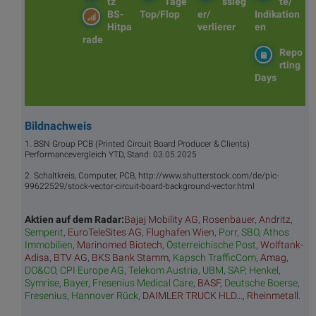
tz
Tage
ssieg
te/
BS-
Top/Flop
er/
Indikation
Hitpa
verlierer
en
rade
Repo
rting
Days
Bildnachweis
1. BSN Group PCB (Printed Circuit Board Producer & Clients)
Performancevergleich YTD, Stand: 03.05.2025
2. Schaltkreis, Computer, PCB, http://www.shutterstock.com/de/pic-
99622529/stock-vector-circuit-board-background-vector.html
Aktien auf dem Radar:
Bajaj Mobility AG
,
Rosenbauer
,
Andritz
,
Semperit
,
EuroTeleSites AG
,
Flughafen Wien
,
Porr
,
SBO
,
Athos
Immobilien
,
Marinomed Biotech
,
Österreichische Post
,
Wolftank-
Adisa
,
BTV AG
,
BKS Bank Stamm
,
Kapsch TrafficCom
,
Amag
,
DO&CO
,
CPI Europe AG
,
Telekom Austria
,
UBM
,
SAP
,
Henkel
,
Symrise
,
Bayer
,
Fresenius Medical Care
,
BASF
,
Deutsche Boerse
,
Fresenius
,
Hannover Rück
,
DAIMLER TRUCK HLD...
,
Rheinmetall
.