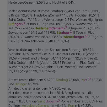
HeidelbergCement 3,59% und Hochtief 3,04%.
In der Monatssicht ist vorne: Strabag 22,45% vor Porr 18,33% ,
Bilfinger 12,95% , HeidelbergCement 11,08% , Hochtief 10,61% ,
Saint Gobain 7,11% und Wienerberger 2,54% . Weitere Highlights:
Bilf
inger
ist nun 12 Tage im Plus (22,22% Zuwachs von 62,1
auf 75,9), ebenso
Heidelbe
rgCement
8 Tage im Plus (10,8%
Zuwachs von 161,5 auf 178,95),
Str
abag
5 Tage im Plus
(20,49% Zuwachs von 68,8 auf 82,9),
Wiener
berger
3 Tage im
Plus (6,1% Zuwachs von 30,48 auf 32,34).
Year-to-date lag per letztem Schlusskurs Strabag 109,87%
(Vorjahr: -4,59 Prozent) im Plus. Dahinter Porr 80,1% (Vorjahr:
39,69 Prozent) und Bilfinger 64,11% (Vorjahr: 32,83 Prozent).
Saint Gobain 15,54% (Vorjahr: 28,35 Prozent) im Plus. Dahinter
Wienerberger 20,76% (Vorjahr: -11,38 Prozent) und Hochtief
33,38% (Vorjahr: 29,31 Prozent).
Am weitesten über dem MA200:
Str
abag
78,66%,
Po
rr
72,73%
und
Bilf
inger
45,73%.
Am deutlichsten unter dem MA 200: keiner.
Hier der aktuelle ausserbörsliche Blick. Vergleicht man die
aktuellen Indikationen bei L&S mit dem letzten Schlusskurs, so
lag um 8:30 Uhr die
Saint
Gobain
-Aktie am besten: 0,65% Plus.
Dahinter
Heidelbe
rgCement
mit +0,41% ,
Po
rr
mit +0,23% ,