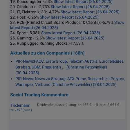
19. Konsumgüter: -2,3%
Show latest Report (26.04.2025)
20. Ölindustrie: -2,73%
Show latest Report (26.04.2025)
21. IT, Elektronik, 3D: -4,72%
Show latest Report (26.04.2025)
22. Post: -6,26%
Show latest Report (26.04.2025)
23. PCB (Printed Circuit Board Producer & Clients): -6,79%
Show
latest Report (26.04.2025)
24. Sport: -8,38%
Show latest Report (26.04.2025)
25. Gaming: -12,5%
Show latest Report (26.04.2025)
26. Runplugged Running Stocks: -17,53%
Aktuelles zu den Companies (168h)
PIR-News:FACC, Erste Group, Telekom Austria, EuroTeleSites,
Strabag, UBM, Frequentis ... (Christine Petzwinkler)
(30.04.2025)
PIR-News: News zu Strabag, ATX Prime, Research zu Polytec,
Warimpex, Verbund (Christine Petzwinkler) (28.04.2025)
Social Trading Kommentare
Dividendenausschüttung: 44,455 € --- Bilanz: -3,664 €
Tiedemann
zu
HOT
(
)
30.04.