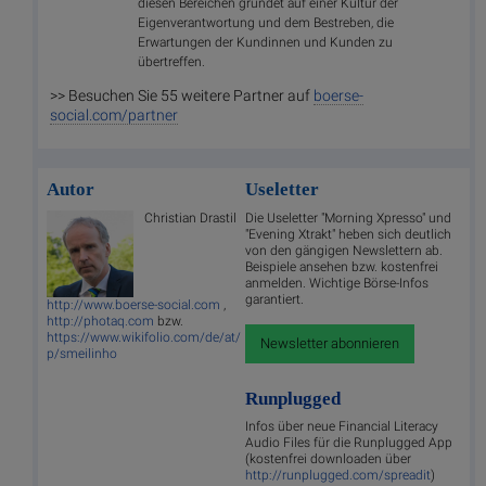
diesen Bereichen gründet auf einer Kultur der
Eigenverantwortung und dem Bestreben, die
Erwartungen der Kundinnen und Kunden zu
übertreffen.
>> Besuchen Sie 55 weitere Partner auf
boerse-
social.com/partner
Autor
Useletter
Christian Drastil
Die Useletter "Morning Xpresso" und
"Evening Xtrakt" heben sich deutlich
von den gängigen Newslettern ab.
Beispiele ansehen bzw. kostenfrei
anmelden. Wichtige Börse-Infos
garantiert.
http://www.boerse-social.com
,
http://photaq.com
bzw.
https://www.wikifolio.com/de/at/
Newsletter abonnieren
p/smeilinho
Runplugged
Infos über neue Financial Literacy
Audio Files für die Runplugged App
(kostenfrei downloaden über
http://runplugged.com/spreadit
)