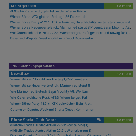
Meistgelesen
>> mehr
AMCs für Österreich, gelistet an der Wiener Börse
Wiener Börse: ATX gibt am Freitag 1,36 Prozent ab
Wiener Börse Party #1216: ATX schwächer, Bajaj Mobility weiter stark, neue indische Freunde und Rajiv Bajaj mein Man of the Day
Wiener Börse Nebenwerte-Blick: Marinomed steigt 8 Prozent, Bajaj Mobility 7,84 Prozent
Wie Österreichische Post, AT&S, Wienerberger, Palfinger, Porr und Bawag für Gesprächsstoff im ATX sorgten
Österreich-Depots: Weekend-Bilanz (Depot Kommentar)
PIR-Zeichnungsprodukte
Newsflow
>> mehr
Wiener Börse: ATX gibt am Freitag 1,36 Prozent ab
Wiener Börse Nebenwerte-Blick: Marinomed steigt 8...
Wie Marinomed Biotech, Bajaj Mobility AG, Wolftan...
Wie Österreichische Post, AT&S, Wienerberger, Pal...
Wiener Börse Party #1216: ATX schwächer, Bajaj Mo...
Österreich-Depots: Weekend-Bilanz (Depot Kommentar)
Börse Social Club Board
>> mehr
wikifolio-Trades Austro-Aktien 22-23: voestalpine(1)
wikifolio-Trades Austro-Aktien 20-21: Wienerberger(1)
Star der Stunde: Agrana 2.24%, Rutsch der Stunde: CA Immo -1.42%