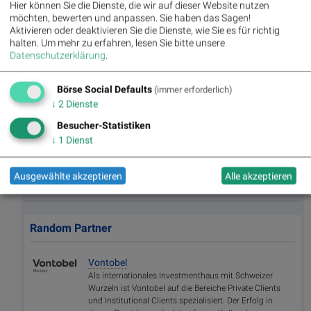
Hier können Sie die Dienste, die wir auf dieser Website nutzen
möchten, bewerten und anpassen. Sie haben das Sagen!
Aktivieren oder deaktivieren Sie die Dienste, wie Sie es für richtig
Bildnachweis
halten.
Um mehr zu erfahren, lesen Sie bitte unsere
Datenschutzerklärung
.
1. BSN Group Bau & Baustoffe Performancevergleich YTD, Stand:
03.05.2025
2. Kranensee Seestadt Aspern, Baustelle, Bau, Braukran, Kran >> Öffnen
Börse Social Defaults
(immer erforderlich)
auf photaq.com
↓
2
Dienste
Besucher-Statistiken
Aktien auf dem Radar:
Bajaj Mobility AG
,
Rosenbauer
,
Andritz
,
↓
1
Dienst
Semperit
,
EuroTeleSites AG
,
Flughafen Wien
,
Porr
,
SBO
,
Athos
Immobilien
,
Marinomed Biotech
,
Österreichische Post
,
Wolftank-
Adisa
,
BTV AG
,
BKS Bank Stamm
,
Kapsch TrafficCom
,
Amag
,
Ausgewählte akzeptieren
Alle akzeptieren
DO&CO
,
CPI Europe AG
,
Telekom Austria
,
UBM
.
Random Partner
Vontobel
Als internationales Investmenthaus mit Schweizer
Wurzeln ist Vontobel auf die Bereiche Private Clients
und Institutional Clients spezialisiert. Der Erfolg in