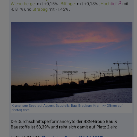
Wiener
berger
mit +0,15% ,
Bilf
inger
mit +0,13% ,
Hoch
tief
mit
-0,81% und
Str
abag
mit -1,45% .
Kranensee Seestadt Aspern, Baustelle, Bau, Braukran, Kran >> Öffnen auf
photaq.com
Die Durchschnittsperformance ytd der BSN-Group Bau &
Baustoffe ist 53,39% und reiht sich damit auf Platz 2 ein: