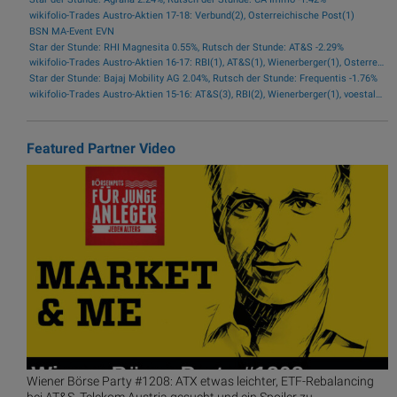
wikifolio-Trades Austro-Aktien 17-18: Verbund(2), Österreichische Post(1)
BSN MA-Event EVN
Star der Stunde: RHI Magnesita 0.55%, Rutsch der Stunde: AT&S -2.29%
wikifolio-Trades Austro-Aktien 16-17: RBI(1), AT&S(1), Wienerberger(1), Österreichische Post(1)
Star der Stunde: Bajaj Mobility AG 2.04%, Rutsch der Stunde: Frequentis -1.76%
wikifolio-Trades Austro-Aktien 15-16: AT&S(3), RBI(2), Wienerberger(1), voestalpine(1), Kontron(1), Bawag(1)
Featured Partner Video
Wiener Börse Party #1208: ATX etwas leichter, ETF-Rebalancing