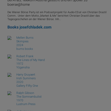
bei AT&S, Telekom Austria gesucht und ein Spoiler zu
boerse@home
Die Wiener Börse Party ist ein Podcastprojekt für Audio-CD.at von Christian Drastil
Comm.. Unter dem Motto „Market & Me“ berichtet Christian Drastil über das
Tagesgeschehen an der Wiener Börse. Inh...
Books
josefchladek.com
Mellen Burns
Skimpies
2024
burns books
Robert Frank
The Lines of My Hand
1972
Yūgensha
Harry Gruyaert
Irish Summers
2020
Gallery Fifty One
Ralph Gibson
The Somnambulist
1970
Lustrum Press