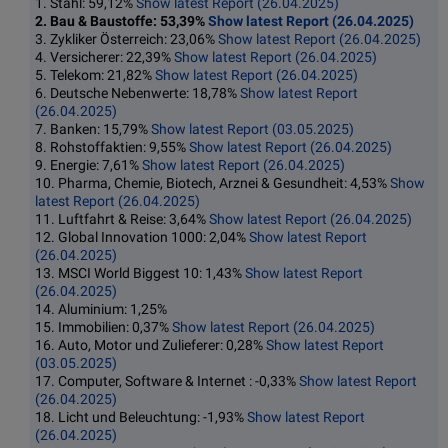
1. Stahl: 59,12%
Show latest Report (26.04.2025)
2. Bau & Baustoffe: 53,39%
Show latest Report (26.04.2025)
3. Zykliker Österreich: 23,06%
Show latest Report (26.04.2025)
4. Versicherer: 22,39%
Show latest Report (26.04.2025)
5. Telekom: 21,82%
Show latest Report (26.04.2025)
6. Deutsche Nebenwerte: 18,78%
Show latest Report
(26.04.2025)
7. Banken: 15,79%
Show latest Report (03.05.2025)
8. Rohstoffaktien: 9,55%
Show latest Report (26.04.2025)
9. Energie: 7,61%
Show latest Report (26.04.2025)
10. Pharma, Chemie, Biotech, Arznei & Gesundheit: 4,53%
Show
latest Report (26.04.2025)
11. Luftfahrt & Reise: 3,64%
Show latest Report (26.04.2025)
12. Global Innovation 1000: 2,04%
Show latest Report
(26.04.2025)
13. MSCI World Biggest 10: 1,43%
Show latest Report
(26.04.2025)
14. Aluminium: 1,25%
15. Immobilien: 0,37%
Show latest Report (26.04.2025)
16. Auto, Motor und Zulieferer: 0,28%
Show latest Report
(03.05.2025)
17. Computer, Software & Internet : -0,33%
Show latest Report
(26.04.2025)
18. Licht und Beleuchtung: -1,93%
Show latest Report
(26.04.2025)