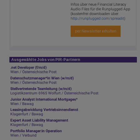
Infos über neue Financial Literacy
Audio Files für die Runplugged App
(kostenfrei downloaden über
http://runplugged.com/spreadit
)
per Newsletter erhalten
Ausgewählte Jobs von PIR-Partnern
.net Developer (f/m/d)
Wien / Österreichische Post
Datenschutzmanager*in Wien (w/m/d)
Wien / Österreichische Post
Stellvertretende Teamleitung (w/m/d)
Logistikzentrum 6965 Wolfurt / Österreichische Post
Junior Analyst International Mortgages*
Wien / Bawag
Leasingabwicklung Vertriebsinnendienst
Klagenfurt / Bawag
Expert Asset Liability Management
Klagenfurt / Bawag
Portfolio Manager:in Operation
Wien / Verbund