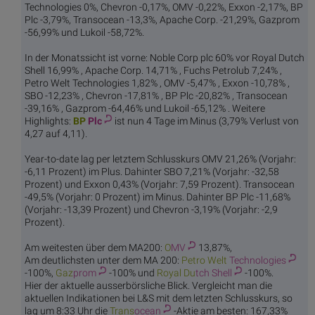
Technologies 0%, Chevron -0,17%, OMV -0,22%, Exxon -2,17%, BP
Plc -3,79%, Transocean -13,3%, Apache Corp. -21,29%, Gazprom
-56,99% und Lukoil -58,72%.
In der Monatssicht ist vorne: Noble Corp plc 60% vor Royal Dutch
Shell 16,99% , Apache Corp. 14,71% , Fuchs Petrolub 7,24% ,
Petro Welt Technologies 1,82% , OMV -5,47% , Exxon -10,78% ,
SBO -12,23% , Chevron -17,81% , BP Plc -20,82% , Transocean
-39,16% , Gazprom -64,46% und Lukoil -65,12% . Weitere
Highlights:
BP
Plc
ist nun 4 Tage im Minus (3,79% Verlust von
4,27 auf 4,11).
Year-to-date lag per letztem Schlusskurs OMV 21,26% (Vorjahr:
-6,11 Prozent) im Plus. Dahinter SBO 7,21% (Vorjahr: -32,58
Prozent) und Exxon 0,43% (Vorjahr: 7,59 Prozent). Transocean
-49,5% (Vorjahr: 0 Prozent) im Minus. Dahinter BP Plc -11,68%
(Vorjahr: -13,39 Prozent) und Chevron -3,19% (Vorjahr: -2,9
Prozent).
Am weitesten über dem MA200:
O
MV
13,87%,
Am deutlichsten unter dem MA 200:
Petro Welt
Technologies
-100%,
Gaz
prom
-100% und
Royal Du
tch Shell
-100%.
Hier der aktuelle ausserbörsliche Blick. Vergleicht man die
aktuellen Indikationen bei L&S mit dem letzten Schlusskurs, so
lag um 8:33 Uhr die
Trans
ocean
-Aktie am besten: 167,33%