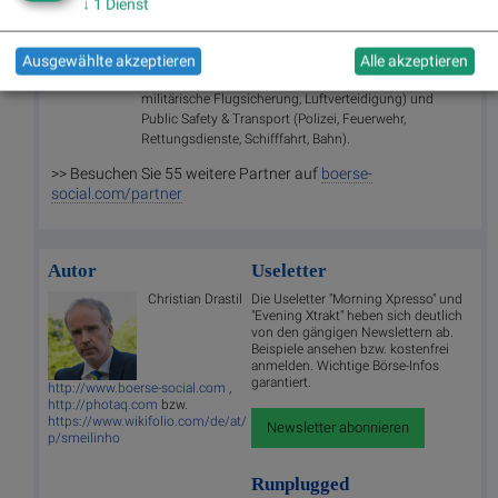
↓
1
Dienst
Informationssystemen für Kontrollzentralen mit
sicherheitskritischen Aufgaben. Solche „Control Center
Solutions" entwickelt und vertreibt Frequentis in den
Ausgewählte akzeptieren
Alle akzeptieren
Segmenten Air Traffic Management (zivile und
militärische Flugsicherung, Luftverteidigung) und
Public Safety & Transport (Polizei, Feuerwehr,
Rettungsdienste, Schifffahrt, Bahn).
>> Besuchen Sie 55 weitere Partner auf
boerse-
social.com/partner
Autor
Useletter
Christian Drastil
Die Useletter "Morning Xpresso" und
"Evening Xtrakt" heben sich deutlich
von den gängigen Newslettern ab.
Beispiele ansehen bzw. kostenfrei
anmelden. Wichtige Börse-Infos
garantiert.
http://www.boerse-social.com
,
http://photaq.com
bzw.
https://www.wikifolio.com/de/at/
Newsletter abonnieren
p/smeilinho
Runplugged