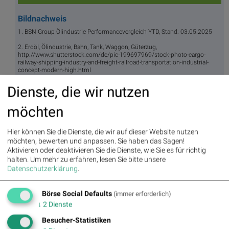
Bildnachweis
1. BSN Group Ölindustrie Performancevergleich YTD, Stand: 03.05.2025
2. Erdöl, Ölindustrie, Bahn, Tank, Waggon, Güterzug,
http://www.shutterstock.com/de/pic-199697969/stock-photo-cargo-
railway-shipping-industry-and-freight-railroad-transportation-industrial-
concept-modern-high.html
Dienste, die wir nutzen
Aktien auf dem Radar:
Rosenbauer
,
Bajaj Mobility AG
,
Andritz
,
Semperit
,
EuroTeleSites AG
,
Flughafen Wien
,
ATX
,
ATX Prime
,
möchten
ATX TR
,
Bawag
,
ATX NTR
,
Erste Group
,
Porr
,
SBO
,
AT&S
,
Frequentis
,
Kapsch TrafficCom
,
Marinomed Biotech
,
VIG
,
Warimpex
,
BTV AG
,
BKS Bank Stamm
,
Agrana
,
Lenzing
,
Amag
,
Hier können Sie die Dienste, die wir auf dieser Website nutzen
CPI Europe AG
,
Österreichische Post
,
Telekom Austria
,
UBM
,
möchten, bewerten und anpassen. Sie haben das Sagen!
Uniqa
,
SAP
.
Aktivieren oder deaktivieren Sie die Dienste, wie Sie es für richtig
halten.
Um mehr zu erfahren, lesen Sie bitte unsere
Datenschutzerklärung
.
Random Partner
Börse Social Defaults
(immer erforderlich)
↓
2
Dienste
Frequentis
Frequentis mit Firmensitz in Wien ist ein internationaler
Besucher-Statistiken
Anbieter von Kommunikations- und