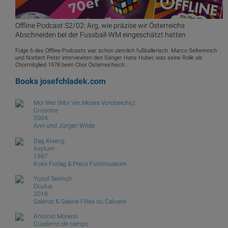
Offline Podcast S2/02: Arg, wie präzise wir Österreichs
Abschneiden bei der Fussball-WM eingeschätzt hatten
Folge 6 des Offline-Podcasts war schon ziemlich fußballerisch. Marco Seltenreich
und Norbert Peter interviewten den Sänger Hans Huber, was seine Rolle als
Chormitglied 1978 beim Chor Österreichisch...
Books
josefchladek.com
Moi Wer (Moi Ver, Moses Vorobeichic)
Ci-contre
2004
Ann und Jürgen Wilde
Dag Alveng
Asylum
1987
Koks Forlag & Preus Fotomuseum
Yusuf Sevinçli
Oculus
2018
Galerist & Galerie Filles du Calvaire
Antonio Moreno
Cuaderno de campo