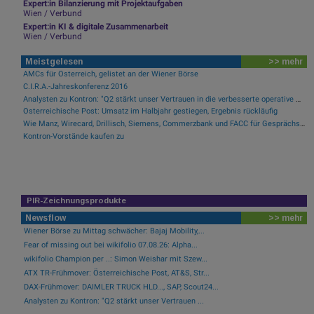
Expert:in Bilanzierung mit Projektaufgaben
Wien / Verbund
Expert:in KI & digitale Zusammenarbeit
Wien / Verbund
Meistgelesen
>> mehr
AMCs für Österreich, gelistet an der Wiener Börse
C.I.R.A.-Jahreskonferenz 2016
Analysten zu Kontron: "Q2 stärkt unser Vertrauen in die verbesserte operative Qualität"
Österreichische Post: Umsatz im Halbjahr gestiegen, Ergebnis rückläufig
Wie Manz, Wirecard, Drillisch, Siemens, Commerzbank und FACC für Gesprächsstoff sorgten
Kontron-Vorstände kaufen zu
PIR-Zeichnungsprodukte
Newsflow
>> mehr
Wiener Börse zu Mittag schwächer: Bajaj Mobility,...
Fear of missing out bei wikifolio 07.08.26: Alpha...
wikifolio Champion per ..: Simon Weishar mit Szew...
ATX TR-Frühmover: Österreichische Post, AT&S, Str...
DAX-Frühmover: DAIMLER TRUCK HLD..., SAP, Scout24...
Analysten zu Kontron: "Q2 stärkt unser Vertrauen ...