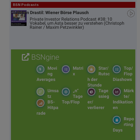
BSN Podcasts
Christian Drastil: Wiener Börse Plausch
Private Investor Relations Podcast #38: 10
Vokabel, um Asta besser zu verstehen (Christoph
Rainer / Maxim Petzwinkler)
BSNgine
Movi
Matri
Star/
Top/
ng
x
Rutsc
Flop
Averages
h der
Diashows
Stunde
Umsa
„n“
Tage
Märk
tz
Tage
ssieg
te/
BS-
Top/Flop
er/
Indikation
Hitpa
verlierer
en
rade
Repo
rting
Days