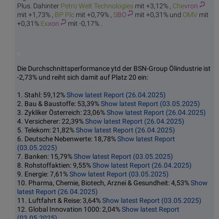
Plus. Dahinter
Petro Welt
Technologies
mit +3,12% ,
Che
vron
mit +1,73% ,
BP
Plc
mit +0,79% ,
S
BO
mit +0,31% und
O
MV
mit
+0,31%
Ex
xon
mit -0,17% .
Die Durchschnittsperformance ytd der BSN-Group Ölindustrie ist
-2,73% und reiht sich damit auf Platz 20 ein:
1. Stahl: 59,12%
Show latest Report (26.04.2025)
2. Bau & Baustoffe: 53,39%
Show latest Report (03.05.2025)
3. Zykliker Österreich: 23,06%
Show latest Report (26.04.2025)
4. Versicherer: 22,39%
Show latest Report (26.04.2025)
5. Telekom: 21,82%
Show latest Report (26.04.2025)
6. Deutsche Nebenwerte: 18,78%
Show latest Report
(03.05.2025)
7. Banken: 15,79%
Show latest Report (03.05.2025)
8. Rohstoffaktien: 9,55%
Show latest Report (26.04.2025)
9. Energie: 7,61%
Show latest Report (03.05.2025)
10. Pharma, Chemie, Biotech, Arznei & Gesundheit: 4,53%
Show
latest Report (26.04.2025)
11. Luftfahrt & Reise: 3,64%
Show latest Report (03.05.2025)
12. Global Innovation 1000: 2,04%
Show latest Report
(03.05.2025)