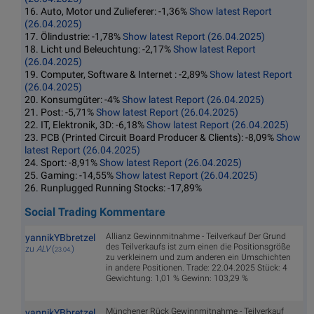
16. Auto, Motor und Zulieferer: -1,36%
Show latest Report
(26.04.2025)
17. Ölindustrie: -1,78%
Show latest Report (26.04.2025)
18. Licht und Beleuchtung: -2,17%
Show latest Report
(26.04.2025)
19. Computer, Software & Internet : -2,89%
Show latest Report
(26.04.2025)
20. Konsumgüter: -4%
Show latest Report (26.04.2025)
21. Post: -5,71%
Show latest Report (26.04.2025)
22. IT, Elektronik, 3D: -6,18%
Show latest Report (26.04.2025)
23. PCB (Printed Circuit Board Producer & Clients): -8,09%
Show
latest Report (26.04.2025)
24. Sport: -8,91%
Show latest Report (26.04.2025)
25. Gaming: -14,55%
Show latest Report (26.04.2025)
26. Runplugged Running Stocks: -17,89%
Social Trading Kommentare
Allianz Gewinnmitnahme - Teilverkauf Der Grund
yannikYBbretzel
des Teilverkaufs ist zum einen die Positionsgröße
zu
ALV
(
)
23.04.
zu verkleinern und zum anderen ein Umschichten
in andere Positionen. Trade: 22.04.2025 Stück: 4
Gewichtung: 1,01 % Gewinn: 103,29 %
Münchener Rück Gewinnmitnahme - Teilverkauf
yannikYBbretzel