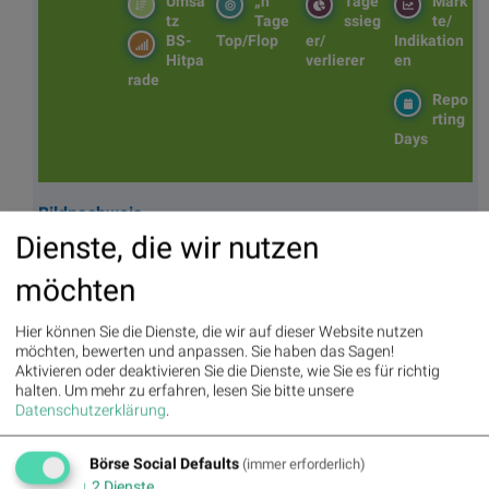
Umsa
„n“
Tage
Märk
tz
Tage
ssieg
te/
BS-
Top/Flop
er/
Indikation
Hitpa
verlierer
en
rade
Repo
rting
Days
Bildnachweis
Dienste, die wir nutzen
1. BSN Group Versicherer Performancevergleich YTD, Stand: 26.04.2025
2. Versicherung, Schutz, Versicherer, http://www.shutterstock.com/de/pic-
möchten
167065115/stock-photo-insurance-concept-german-language.html
Hier können Sie die Dienste, die wir auf dieser Website nutzen
Aktien auf dem Radar:
Rosenbauer
,
Bajaj Mobility AG
,
Andritz
,
möchten, bewerten und anpassen. Sie haben das Sagen!
Semperit
,
EuroTeleSites AG
,
Flughafen Wien
,
ATX
,
ATX Prime
,
Aktivieren oder deaktivieren Sie die Dienste, wie Sie es für richtig
ATX TR
,
Bawag
,
ATX NTR
,
Erste Group
,
Porr
,
SBO
,
AT&S
,
halten.
Um mehr zu erfahren, lesen Sie bitte unsere
Frequentis
,
Kapsch TrafficCom
,
Marinomed Biotech
,
VIG
,
Datenschutzerklärung
.
Warimpex
,
BTV AG
,
BKS Bank Stamm
,
Agrana
,
Lenzing
,
Amag
,
CPI Europe AG
,
Österreichische Post
,
Telekom Austria
,
UBM
,
Uniqa
.
Börse Social Defaults
(immer erforderlich)
↓
2
Dienste