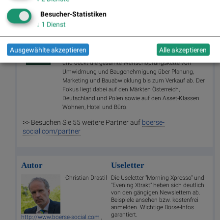
Besucher-Statistiken
Random Partner
↓
1
Dienst
UBM
Ausgewählte akzeptieren
Alle akzeptieren
Die UBM fokussiert sich auf Immobilienentwicklung
und deckt die gesamte Wertschöpfungskette von
Umwidmung und Baugenehmigung über Planung,
Marketing und Bauabwicklung bis zum Verkauf ab. Der
Fokus liegt dabei auf den Märkten Österreich,
Deutschland und Polen sowie auf den Asset-Klassen
Wohnen, Hotel und Büro.
>> Besuchen Sie 55 weitere Partner auf
boerse-
social.com/partner
Autor
Useletter
Christian Drastil
Die Useletter "Morning Xpresso" und
"Evening Xtrakt" heben sich deutlich
von den gängigen Newslettern ab.
Beispiele ansehen bzw. kostenfrei
anmelden. Wichtige Börse-Infos
garantiert.
http://www.boerse-social.com
,