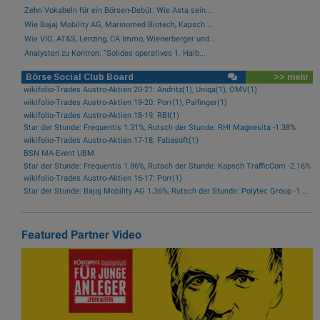
Zehn Vokabeln für ein Börsen-Debüt: Wie Asta sein...
Wie Bajaj Mobility AG, Marinomed Biotech, Kapsch ...
Wie VIG, AT&S, Lenzing, CA Immo, Wienerberger und...
Analysten zu Kontron: "Solides operatives 1. Halb...
Börse Social Club Board
>> mehr
wikifolio-Trades Austro-Aktien 20-21: Andritz(1), Uniqa(1), OMV(1)
wikifolio-Trades Austro-Aktien 19-20: Porr(1), Palfinger(1)
wikifolio-Trades Austro-Aktien 18-19: RBI(1)
Star der Stunde: Frequentis 1.31%, Rutsch der Stunde: RHI Magnesita -1.38%
wikifolio-Trades Austro-Aktien 17-18: Fabasoft(1)
BSN MA-Event UBM
Star der Stunde: Frequentis 1.86%, Rutsch der Stunde: Kapsch TrafficCom -2.16%
wikifolio-Trades Austro-Aktien 16-17: Porr(1)
Star der Stunde: Bajaj Mobility AG 1.36%, Rutsch der Stunde: Polytec Group -1.81%
Featured Partner Video