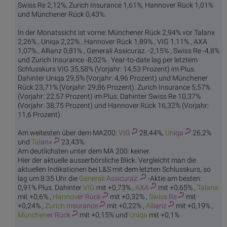
Swiss Re 2,12%, Zurich Insurance 1,61%, Hannover Rück 1,01%
und Münchener Rück 0,43%.
In der Monatssicht ist vorne: Münchener Rück 2,94% vor Talanx
2,26% , Uniqa 2,22% , Hannover Rück 1,89% , VIG 1,11% , AXA
1,07% , Allianz 0,81% , Generali Assicuraz. -2,15% , Swiss Re -4,8%
und Zurich Insurance -8,02% . Year-to-date lag per letztem
Schlusskurs VIG 35,58% (Vorjahr: 14,53 Prozent) im Plus.
Dahinter Uniqa 29,5% (Vorjahr: 4,96 Prozent) und Münchener
Rück 23,71% (Vorjahr: 29,86 Prozent). Zurich Insurance 5,57%
(Vorjahr: 22,57 Prozent) im Plus. Dahinter Swiss Re 10,37%
(Vorjahr: 38,75 Prozent) und Hannover Rück 16,32% (Vorjahr:
11,6 Prozent).
Am weitesten über dem MA200:
V
IG
28,44%,
Un
iqa
26,2%
und
Tal
anx
23,43%.
Am deutlichsten unter dem MA 200: keiner.
Hier der aktuelle ausserbörsliche Blick. Vergleicht man die
aktuellen Indikationen bei L&S mit dem letzten Schlusskurs, so
lag um 8:35 Uhr die
Generali
Assicuraz.
-Aktie am besten:
0,91% Plus. Dahinter
V
IG
mit +0,73% ,
A
XA
mit +0,65% ,
Tal
anx
mit +0,6% ,
Hannov
er Rück
mit +0,32% ,
Swis
s Re
mit
+0,24% ,
Zurich I
nsurance
mit +0,22% ,
All
ianz
mit +0,19% ,
München
er Rück
mit +0,15% und
Un
iqa
mit +0,1% .