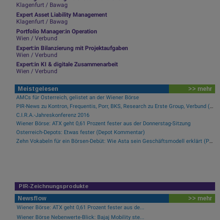
Klagenfurt / Bawag
Expert Asset Liability Management
Klagenfurt / Bawag
Portfolio Manager:in Operation
Wien / Verbund
Expert:in Bilanzierung mit Projektaufgaben
Wien / Verbund
Expert:in KI & digitale Zusammenarbeit
Wien / Verbund
Meistgelesen
>> mehr
AMCs für Österreich, gelistet an der Wiener Börse
PIR-News zu Kontron, Frequentis, Porr, BKS, Research zu Erste Group, Verbund (Christine Petzwinkler)
C.I.R.A.-Jahreskonferenz 2016
Wiener Börse: ATX geht 0,61 Prozent fester aus der Donnerstag-Sitzung
Österreich-Depots: Etwas fester (Depot Kommentar)
Zehn Vokabeln für ein Börsen-Debüt: Wie Asta sein Geschäftsmodell erklärt (Podcast)
PIR-Zeichnungsprodukte
Newsflow
>> mehr
Wiener Börse: ATX geht 0,61 Prozent fester aus de...
Wiener Börse Nebenwerte-Blick: Bajaj Mobility ste...