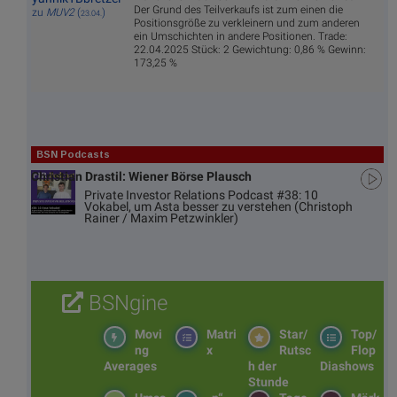
Der Grund des Teilverkaufs ist zum einen die
zu
MUV2
(
)
23.04.
Positionsgröße zu verkleinern und zum anderen
ein Umschichten in andere Positionen. Trade:
22.04.2025 Stück: 2 Gewichtung: 0,86 % Gewinn:
173,25 %
BSN Podcasts
Christian Drastil: Wiener Börse Plausch
Private Investor Relations Podcast #38: 10
Vokabel, um Asta besser zu verstehen (Christoph
Rainer / Maxim Petzwinkler)
BSNgine
Movi
Matri
Star/
Top/
ng
x
Rutsc
Flop
Averages
h der
Diashows
Stunde