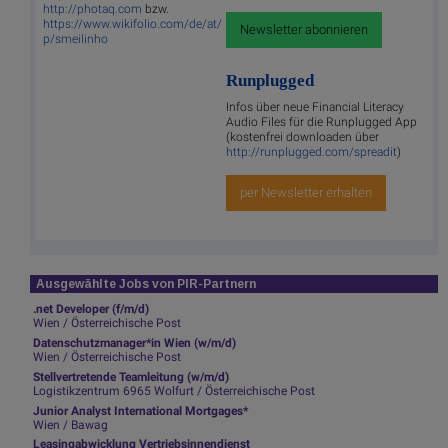
http://photaq.com
bzw.
https://www.wikifolio.com/de/at/
Newsletter abonnieren
p/smeilinho
Runplugged
Infos über neue Financial Literacy
Audio Files für die Runplugged App
(kostenfrei downloaden über
http://runplugged.com/spreadit
)
per Newsletter erhalten
Ausgewählte Jobs von PIR-Partnern
.net Developer (f/m/d)
Wien / Österreichische Post
Datenschutzmanager*in Wien (w/m/d)
Wien / Österreichische Post
Stellvertretende Teamleitung (w/m/d)
Logistikzentrum 6965 Wolfurt / Österreichische Post
Junior Analyst International Mortgages*
Wien / Bawag
Leasingabwicklung Vertriebsinnendienst