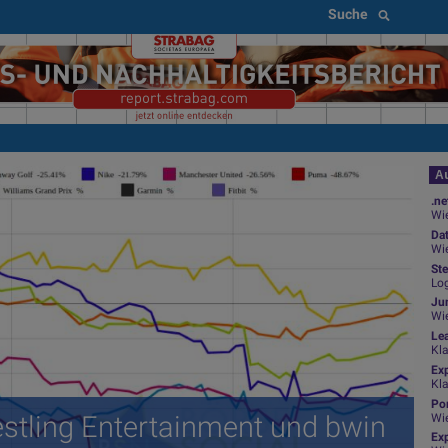
Suche
Au
.ne
Wie
Da
Wie
Ste
Log
Jun
Wi
Le
Kl
Ex
Kl
Por
stling Entertainment und bwin
Wi
Exp