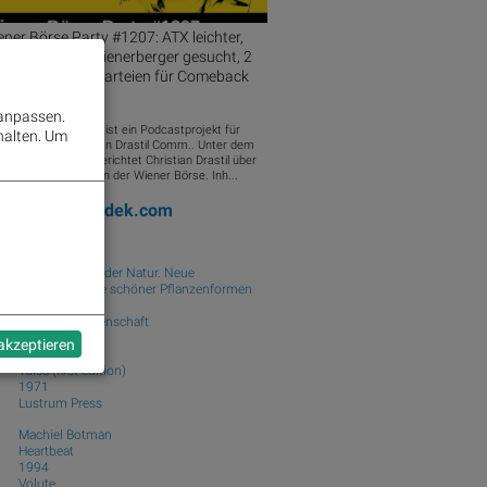
ner Börse Party #1207: ATX leichter,
C, Bajaj und Wienerberger gesucht, 2
n 3 Regierungsparteien für Comeback
 Behaltefrist
 anpassen.
 Wiener Börse Party ist ein Podcastprojekt für
halten.
Um
io-CD.at von Christian Drastil Comm.. Unter dem
to „Market & Me“ berichtet Christian Drastil über
 Tagesgeschehen an der Wiener Börse. Inh...
ooks
josefchladek.com
Karl Blossfeldt
Wundergarten der Natur. Neue
Bilddokumente schöner Pflanzenformen
1932
lag für Kunstwissenschaft
 akzeptieren
Larry Clark
Tulsa (first edition)
1971
Lustrum Press
Machiel Botman
Heartbeat
1994
Volute