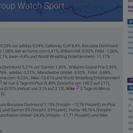
Wi
roup Watch Sport
Exp
Wi
M
AMC
Gal
Wie
10,23% vor adidas 9,24%, Callaway Golf 8,4%, Borussia Dortmund
1,08%, bet-at-home.com 0,41%, William Hill -0,92%, Fitbit -1,56%,
Faz
2,1%, bwin -4,4% und World Wrestling Entertainment -11,17%.
ia Dortmund 5,27% vor Garmin 1,45% , Williams Grand Prix 0,95% ,
,76% , adidas -3,21% , Manchester United -3,52% , Fitbit -3,88% ,
home.com -9,23% , Nike -13,41% und World Wrestling Entertainment
P
ist nun 6 Tage im Plus (9,49% Zuwachs von 198,2 auf 217),
N
s (0,92% Verlust von 3,16 auf 3,13),
Ni
ke
3 Tage im Minus
Wie
3).
Wi
kurs Borussia Dortmund 1,75% (Vorjahr: -12,78 Prozent) im Plus.
8...
nt) und Garmin 0% (Vorjahr: 0 Prozent). Puma -48,76% (Vorjahr:
Wi
anchester United -24,3% (Vorjahr: -11,71 Prozent) und Nike
Wol
Wie
Wi
r.