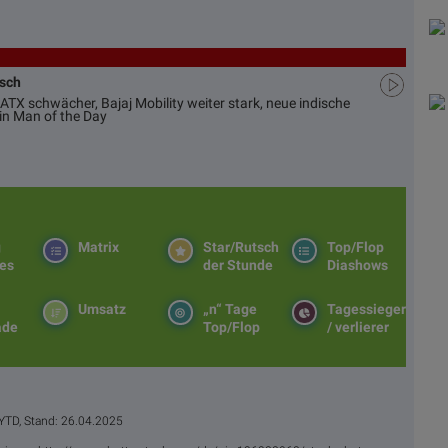
usch
ATX schwächer, Bajaj Mobility weiter stark, neue indische
in Man of the Day
g
Matrix
Star/Rutsch
Top/Flop
es
der Stunde
Diashows
Umsatz
„n“ Tage
Tagessieger
ade
Top/Flop
/ verlierer
YTD, Stand: 26.04.2025