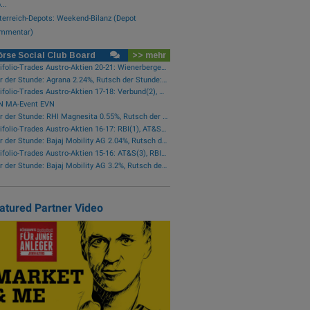
..
terreich-Depots: Weekend-Bilanz (Depot
mmentar)
rse Social Club Board
>> mehr
wikifolio-Trades Austro-Aktien 20-21: Wienerberger(1)
Star der Stunde: Agrana 2.24%, Rutsch der Stunde: CA Immo -1.42%
wikifolio-Trades Austro-Aktien 17-18: Verbund(2), Österreichische Post(1)
N MA-Event EVN
Star der Stunde: RHI Magnesita 0.55%, Rutsch der Stunde: AT&S -2.29%
wikifolio-Trades Austro-Aktien 16-17: RBI(1), AT&S(1), Wienerberger(1), Österreichische Post(1)
Star der Stunde: Bajaj Mobility AG 2.04%, Rutsch der Stunde: Frequentis -1.76%
wikifolio-Trades Austro-Aktien 15-16: AT&S(3), RBI(2), Wienerberger(1), voestalpine(1), Kontron(1), Bawag(1)
Star der Stunde: Bajaj Mobility AG 3.2%, Rutsch der Stunde: Polytec Group -1.01%
atured Partner Video