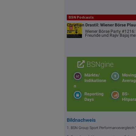
BSN Podcasts
Christian Drastil: Wiener Börse Pla
Wiener Börse Party #1216: 
Freunde und Rajiv Bajaj me
BSNgine
Märkte/
Movin
Indikatione
Averag
n
Reporting
BS-
Days
Hitpar
Bildnachweis
1. BSN Group Sport Performancevergleich 