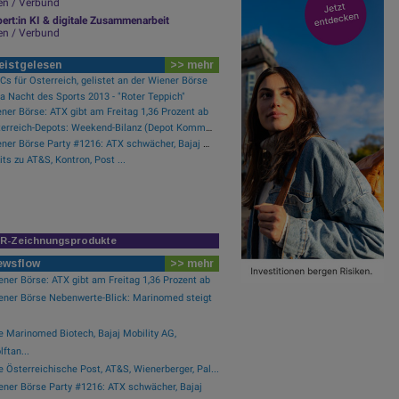
en / Verbund
ert:in KI & digitale Zusammenarbeit
en / Verbund
eistgelesen
>> mehr
s für Österreich, gelistet an der Wiener Börse
a Nacht des Sports 2013 - "Roter Teppich"
ner Börse: ATX gibt am Freitag 1,36 Prozent ab
Österreich-Depots: Weekend-Bilanz (Depot Kommentar)
Wiener Börse Party #1216: ATX schwächer, Bajaj Mobility weiter stark, neue indische Freunde und Rajiv Bajaj mein Man of the Day
its zu AT&S, Kontron, Post ...
IR-Zeichnungsprodukte
ewsflow
>> mehr
ner Börse: ATX gibt am Freitag 1,36 Prozent ab
ener Börse Nebenwerte-Blick: Marinomed steigt
e Marinomed Biotech, Bajaj Mobility AG,
ftan...
 Österreichische Post, AT&S, Wienerberger, Pal...
ener Börse Party #1216: ATX schwächer, Bajaj