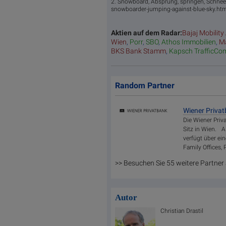
2. Snowboard, Absprung, springen, Schne
snowboarder-jumping-against-blue-sky.htm
Aktien auf dem Radar:
Bajaj Mobility
Wien
,
Porr
,
SBO
,
Athos Immobilien
,
Ma
BKS Bank Stamm
,
Kapsch TrafficCo
Random Partner
Wiener Priva
Die Wiener Priv
Sitz in Wien. A
verfügt über ei
Family Offices, 
>> Besuchen Sie 55 weitere Partner
Autor
Christian Drastil