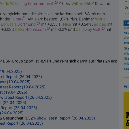
Mo.
World Wrestlin
g Entertainment
-100%,
Willia
m Hill
-100% und
Ös
Ko
ck. Vergleicht man die aktuellen Indikationen bei L&S mit dem
hr die
Pu
ma
-Aktie am besten: 1,87% Plus. Dahinter
World
Bö
,
Borussia
Dortmund
mit +0,55% ,
Ni
ke
mit +0,54% ,
adi
das
mit
t +0,08%
bet-at-
home.com
mit -0,2% und
Callaw
ay Golf
mit
BS
 BSN-Group Sport ist -8,91% und reiht sich damit auf Platz 24 ein:
(19.04.2025)
est Report (26.04.2025)
port (19.04.2025)
Fe
atest Report (19.04.2025)
rt (19.04.2025)
w latest Report (26.04.2025)
t (26.04.2025)
 Report (26.04.2025)
 (26.04.2025)
 & Gesundheit: 3,32%
Show latest Report (26.04.2025)
est Report (26.04.2025)