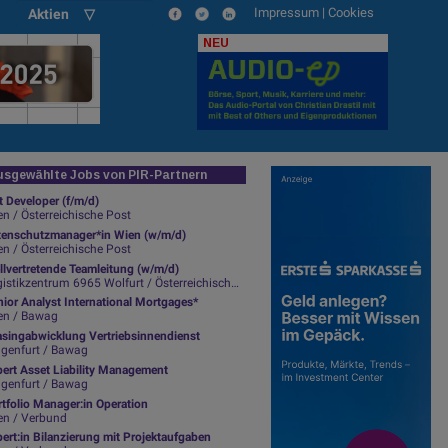
Impressum
|
Cookies
Aktien ▽
NEU
sgewählte Jobs von PIR-Partnern
t Developer (f/m/d)
n / Österreichische Post
tenschutzmanager*in Wien (w/m/d)
n / Österreichische Post
llvertretende Teamleitung (w/m/d)
istikzentrum 6965 Wolfurt / Österreichische Post
ior Analyst International Mortgages*
en / Bawag
asingabwicklung Vertriebsinnendienst
agenfurt / Bawag
pert Asset Liability Management
agenfurt / Bawag
tfolio Manager:in Operation
en / Verbund
ert:in Bilanzierung mit Projektaufgaben