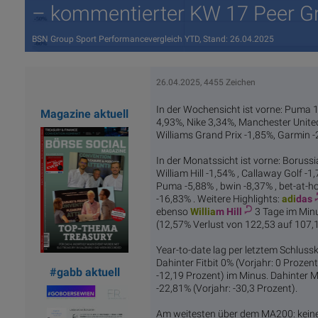
– kommentierter KW 17 Peer G
BSN Group Sport Performancevergleich YTD, Stand: 26.04.2025
26.04.2025, 4455 Zeichen
In der Wochensicht ist vorne: Puma 
Magazine aktuell
4,93%, Nike 3,34%, Manchester United 
Williams Grand Prix -1,85%, Garmin -
In der Monatssicht ist vorne: Boruss
William Hill -1,54% , Callaway Golf -1
Puma -5,88% , bwin -8,37% , bet-at-
-16,83% . Weitere Highlights:
adi
das
ebenso
Willia
m Hill
3 Tage im Minu
(12,57% Verlust von 122,53 auf 107,1
Year-to-date lag per letztem Schluss
Dahinter Fitbit 0% (Vorjahr: 0 Proze
#gabb aktuell
-12,19 Prozent) im Minus. Dahinter M
-22,81% (Vorjahr: -30,3 Prozent).
Am weitesten über dem MA200: keine