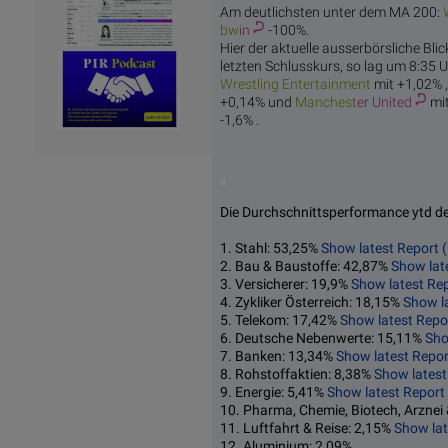
Am deutlichsten unter dem MA 200:
bw
in
-100%.
Hier der aktuelle ausserbörsliche Bli
letzten Schlusskurs, so lag um 8:35 U
Wrestlin
g Entertainment
mit +1,02% 
+0,14% und
Manchest
er United
mi
-1,6% .
Die Durchschnittsperformance ytd der
1. Stahl: 53,25%
Show latest Report 
2. Bau & Baustoffe: 42,87%
Show lat
3. Versicherer: 19,9%
Show latest Re
4. Zykliker Österreich: 18,15%
Show l
5. Telekom: 17,42%
Show latest Repo
6. Deutsche Nebenwerte: 15,11%
Sho
7. Banken: 13,34%
Show latest Repor
8. Rohstoffaktien: 8,38%
Show latest
9. Energie: 5,41%
Show latest Report
10. Pharma, Chemie, Biotech, Arznei
11. Luftfahrt & Reise: 2,15%
Show lat
12. Aluminium: 2,09%