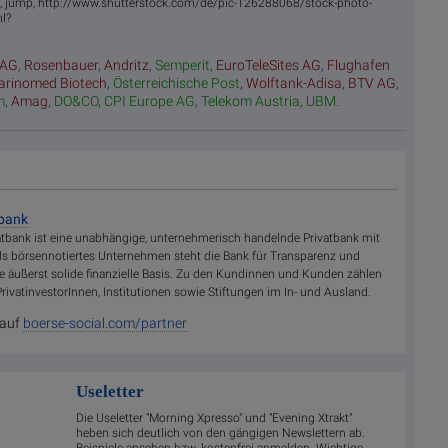
e, jump, http://www.shutterstock.com/de/pic-126288068/stock-photo-
l?
 AG
,
Rosenbauer
,
Andritz
,
Semperit
,
EuroTeleSites AG
,
Flughafen
rinomed Biotech
,
Österreichische Post
,
Wolftank-Adisa
,
BTV AG
,
m
,
Amag
,
DO&CO
,
CPI Europe AG
,
Telekom Austria
,
UBM
.
tbank
atbank ist eine unabhängige, unternehmerisch handelnde Privatbank mit
ls börsennotiertes Unternehmen steht die Bank für Transparenz und
ne äußerst solide finanzielle Basis. Zu den Kundinnen und Kunden zählen
PrivatinvestorInnen, Institutionen sowie Stiftungen im In- und Ausland.
 auf
boerse-social.com/partner
Useletter
Die Useletter "Morning Xpresso" und "Evening Xtrakt"
heben sich deutlich von den gängigen Newslettern ab.
Beispiele ansehen bzw. kostenfrei anmelden. Wichtige