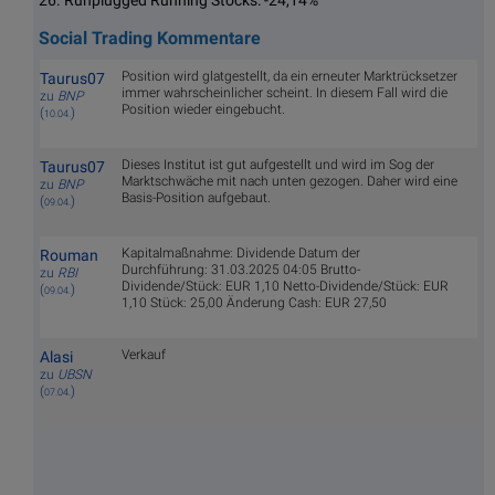
26. Runplugged Running Stocks: -24,14%
Social Trading Kommentare
Position wird glatgestellt, da ein erneuter Marktrücksetzer
Taurus07
immer wahrscheinlicher scheint. In diesem Fall wird die
zu
BNP
Position wieder eingebucht.
(
)
10.04.
Dieses Institut ist gut aufgestellt und wird im Sog der
Taurus07
Marktschwäche mit nach unten gezogen. Daher wird eine
zu
BNP
Basis-Position aufgebaut.
(
)
09.04.
Kapitalmaßnahme: Dividende Datum der
Rouman
Durchführung: 31.03.2025 04:05 Brutto-
zu
RBI
Dividende/Stück: EUR 1,10 Netto-Dividende/Stück: EUR
(
)
09.04.
1,10 Stück: 25,00 Änderung Cash: EUR 27,50
Verkauf
Alasi
zu
UBSN
(
)
07.04.