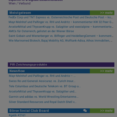
Wien / Verbund
Meistgelesen
>> mehr
FedEx Corp und TNT Express vs. Österreichische Post und Deutsche Post – kommentierter KW 32 Peer Group Watch Post
Mayr-Melnhof und Palfinger vs. RHI und Andritz – kommentierter KW 32 Peer Group Watch Zykliker Österreich
ArcelorMittal und ThyssenKrupp vs. Salzgitter und voestalpine – kommentierter KW 32 Peer Group Watch Stahl
AMCs für Österreich, gelistet an der Wiener Börse
Saint Gobain und Wienerberger vs. Bilfinger und HeidelbergCement – kommentierter KW 32 Peer Group Watch Bau & Baustoffe
Wie Marinomed Biotech, Bajaj Mobility AG, Wolftank-Adisa, Athos Immobilien, Rosenbauer und Telekom Austria für Gesprächsstoff in Österreich sorgten
PIR-Zeichnungsprodukte
Newsflow
>> mehr
Mayr-Melnhof und Palfinger vs. RHI und Andritz – ...
Swiss Re und Generali Assicuraz. vs. Zurich Insur...
Tele Columbus und Deutsche Telekom vs. BT Group u...
ArcelorMittal und ThyssenKrupp vs. Salzgitter und...
Garmin und adidas vs. World Wrestling Entertainme...
Silver Standard Resources und Royal Dutch Shell v...
Börse Social Club Board
>> mehr
#gabb #2161