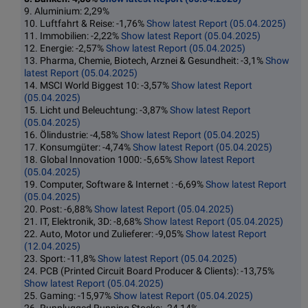
9. Aluminium: 2,29%
10. Luftfahrt & Reise: -1,76%
Show latest Report (05.04.2025)
11. Immobilien: -2,22%
Show latest Report (05.04.2025)
12. Energie: -2,57%
Show latest Report (05.04.2025)
13. Pharma, Chemie, Biotech, Arznei & Gesundheit: -3,1%
Show
latest Report (05.04.2025)
14. MSCI World Biggest 10: -3,57%
Show latest Report
(05.04.2025)
15. Licht und Beleuchtung: -3,87%
Show latest Report
(05.04.2025)
16. Ölindustrie: -4,58%
Show latest Report (05.04.2025)
17. Konsumgüter: -4,74%
Show latest Report (05.04.2025)
18. Global Innovation 1000: -5,65%
Show latest Report
(05.04.2025)
19. Computer, Software & Internet : -6,69%
Show latest Report
(05.04.2025)
20. Post: -6,88%
Show latest Report (05.04.2025)
21. IT, Elektronik, 3D: -8,68%
Show latest Report (05.04.2025)
22. Auto, Motor und Zulieferer: -9,05%
Show latest Report
(12.04.2025)
23. Sport: -11,8%
Show latest Report (05.04.2025)
24. PCB (Printed Circuit Board Producer & Clients): -13,75%
Show latest Report (05.04.2025)
25. Gaming: -15,97%
Show latest Report (05.04.2025)