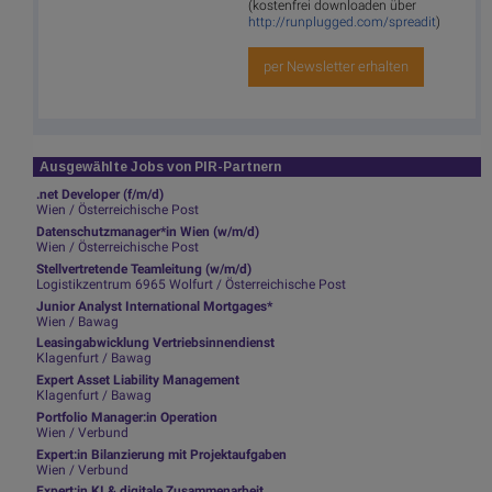
(kostenfrei downloaden über
http://runplugged.com/spreadit
)
per Newsletter erhalten
Ausgewählte Jobs von PIR-Partnern
.net Developer (f/m/d)
Wien / Österreichische Post
Datenschutzmanager*in Wien (w/m/d)
Wien / Österreichische Post
Stellvertretende Teamleitung (w/m/d)
Logistikzentrum 6965 Wolfurt / Österreichische Post
Junior Analyst International Mortgages*
Wien / Bawag
Leasingabwicklung Vertriebsinnendienst
Klagenfurt / Bawag
Expert Asset Liability Management
Klagenfurt / Bawag
Portfolio Manager:in Operation
Wien / Verbund
Expert:in Bilanzierung mit Projektaufgaben
Wien / Verbund
Expert:in KI & digitale Zusammenarbeit