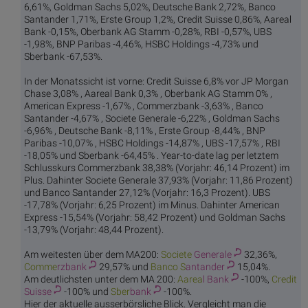
6,61%, Goldman Sachs 5,02%, Deutsche Bank 2,72%, Banco
Santander 1,71%, Erste Group 1,2%, Credit Suisse 0,86%, Aareal
Bank -0,15%, Oberbank AG Stamm -0,28%, RBI -0,57%, UBS
-1,98%, BNP Paribas -4,46%, HSBC Holdings -4,73% und
Sberbank -67,53%.
In der Monatssicht ist vorne: Credit Suisse 6,8% vor JP Morgan
Chase 3,08% , Aareal Bank 0,3% , Oberbank AG Stamm 0% ,
American Express -1,67% , Commerzbank -3,63% , Banco
Santander -4,67% , Societe Generale -6,22% , Goldman Sachs
-6,96% , Deutsche Bank -8,11% , Erste Group -8,44% , BNP
Paribas -10,07% , HSBC Holdings -14,87% , UBS -17,57% , RBI
-18,05% und Sberbank -64,45% . Year-to-date lag per letztem
Schlusskurs Commerzbank 38,38% (Vorjahr: 46,14 Prozent) im
Plus. Dahinter Societe Generale 37,93% (Vorjahr: 11,86 Prozent)
und Banco Santander 27,12% (Vorjahr: 16,3 Prozent). UBS
-17,78% (Vorjahr: 6,25 Prozent) im Minus. Dahinter American
Express -15,54% (Vorjahr: 58,42 Prozent) und Goldman Sachs
-13,79% (Vorjahr: 48,44 Prozent).
Am weitesten über dem MA200:
Societe
Generale
32,36%,
Comme
rzbank
29,57% und
Banco S
antander
15,04%.
Am deutlichsten unter dem MA 200:
Aarea
l Bank
-100%,
Credit
Suisse
-100% und
Sber
bank
-100%.
Hier der aktuelle ausserbörsliche Blick. Vergleicht man die