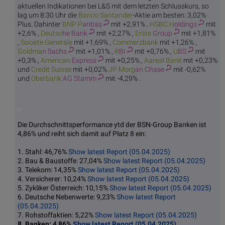
aktuellen Indikationen bei L&S mit dem letzten Schlusskurs, so
lag um 8:30 Uhr die
Banco S
antander
-Aktie am besten: 3,02%
Plus. Dahinter
BNP P
aribas
mit +2,91% ,
HSBC H
oldings
mit
+2,6% ,
Deutsc
he Bank
mit +2,27% ,
Erste
Group
mit +1,81%
,
Societe
Generale
mit +1,69% ,
Comme
rzbank
mit +1,26% ,
Goldma
n Sachs
mit +1,01% ,
R
BI
mit +0,76% ,
U
BS
mit
+0,3% ,
American
Express
mit +0,25% ,
Aarea
l Bank
mit +0,23%
und
Credit
Suisse
mit +0,02%
JP Morg
an Chase
mit -0,62%
und
Oberbank
AG Stamm
mit -4,29% .
Die Durchschnittsperformance ytd der BSN-Group Banken ist
4,86% und reiht sich damit auf Platz 8 ein:
1. Stahl: 46,76%
Show latest Report (05.04.2025)
2. Bau & Baustoffe: 27,04%
Show latest Report (05.04.2025)
3. Telekom: 14,35%
Show latest Report (05.04.2025)
4. Versicherer: 10,24%
Show latest Report (05.04.2025)
5. Zykliker Österreich: 10,15%
Show latest Report (05.04.2025)
6. Deutsche Nebenwerte: 9,23%
Show latest Report
(05.04.2025)
7. Rohstoffaktien: 5,22%
Show latest Report (05.04.2025)
8. Banken: 4,86%
Show latest Report (05.04.2025)