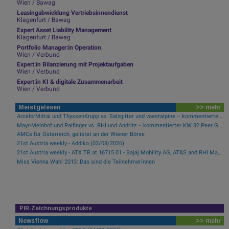
Wien / Bawag
Leasingabwicklung Vertriebsinnendienst
Klagenfurt / Bawag
Expert Asset Liability Management
Klagenfurt / Bawag
Portfolio Manager:in Operation
Wien / Verbund
Expert:in Bilanzierung mit Projektaufgaben
Wien / Verbund
Expert:in KI & digitale Zusammenarbeit
Wien / Verbund
Meistgelesen
>> mehr
ArcelorMittal und ThyssenKrupp vs. Salzgitter und voestalpine – kommentierter KW 32 Peer Group Watch Stahl
Mayr-Melnhof und Palfinger vs. RHI und Andritz – kommentierter KW 32 Peer Group Watch Zykliker Österreich
AMCs für Österreich, gelistet an der Wiener Börse
21st Austria weekly - Addiko (03/08/2026)
21st Austria weekly - ATX TR at 16715.01 - Bajaj Mobility AG, AT&S and RHI Magnesita best-performing, Österreichische Post with weakest performance (08/08/2026)
Miss Vienna Wahl 2013: Das sind die Teilnehmerinnen
PIR-Zeichnungsprodukte
Newsflow
>> mehr