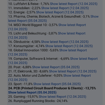
10. Luftfahrt & Reise: -1,76%
Show latest Report (12.04.2025)
11. Immobilien: -2,22%
Show latest Report (12.04.2025)
12. Energie: -2,57%
Show latest Report (12.04.2025)
13. Pharma, Chemie, Biotech, Arznei & Gesundheit: -3,1%
Show
latest Report (05.04.2025)
14. MSCI World Biggest 10: -3,57%
Show latest Report
(12.04.2025)
15. Licht und Beleuchtung: -3,87%
Show latest Report
(12.04.2025)
16. Ölindustrie: -4,58%
Show latest Report (12.04.2025)
17. Konsumgüter: -4,74%
Show latest Report (12.04.2025)
18. Global Innovation 1000: -5,65%
Show latest Report
(12.04.2025)
19. Computer, Software & Internet : -6,69%
Show latest Report
(12.04.2025)
20. Post: -6,88%
Show latest Report (05.04.2025)
21. IT, Elektronik, 3D: -8,68%
Show latest Report (12.04.2025)
22. Auto, Motor und Zulieferer: -9,05%
Show latest Report
(12.04.2025)
23. Sport: -11,8%
Show latest Report (05.04.2025)
24. PCB (Printed Circuit Board Producer & Clients): -13,75%
Show latest Report (05.04.2025)
25. Gaming: -15,97%
Show latest Report (12.04.2025)
26. Runplugged Running Stocks: -24,14%