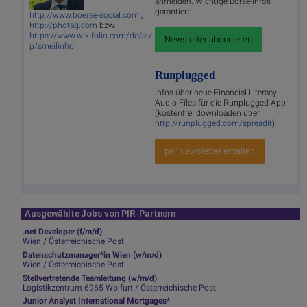
anmelden. Wichtige Börse-Infos
garantiert.
http://www.boerse-social.com
,
http://photaq.com
bzw.
https://www.wikifolio.com/de/at/
Newsletter abonnieren
p/smeilinho
Runplugged
Infos über neue Financial Literacy
Audio Files für die Runplugged App
(kostenfrei downloaden über
http://runplugged.com/spreadit
)
per Newsletter erhalten
Ausgewählte Jobs von PIR-Partnern
.net Developer (f/m/d)
Wien / Österreichische Post
Datenschutzmanager*in Wien (w/m/d)
Wien / Österreichische Post
Stellvertretende Teamleitung (w/m/d)
Logistikzentrum 6965 Wolfurt / Österreichische Post
Junior Analyst International Mortgages*