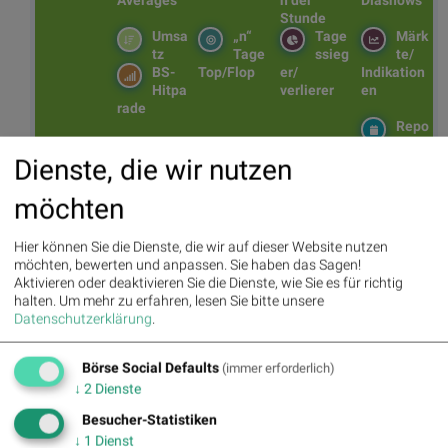
Stunde
Umsa
„n“
Tage
Märk
tz
Tage
ssieg
te/
BS-
Top/Flop
er/
Indikation
Hitpa
verlierer
en
rade
Repo
rting
Dienste, die wir nutzen
Days
möchten
Bildnachweis
Hier können Sie die Dienste, die wir auf dieser Website nutzen
1. BSN Group PCB (Printed Circuit Board Producer & Clients)
möchten, bewerten und anpassen. Sie haben das Sagen!
Performancevergleich YTD, Stand: 12.04.2025
Aktivieren oder deaktivieren Sie die Dienste, wie Sie es für richtig
halten.
Um mehr zu erfahren, lesen Sie bitte unsere
2. Leiterplatte, Computer, Elektronik, Technik, IT, Internet, Hardware, PCB,
http://www.shutterstock.com/de/pic-110516621/stock-photo-macro-shot-
Datenschutzerklärung
.
of-the-back-side-of-a-circuit-board.html
Börse Social Defaults
(immer erforderlich)
Aktien auf dem Radar:
Bajaj Mobility AG
,
Rosenbauer
,
Andritz
,
↓
2
Dienste
Semperit
,
EuroTeleSites AG
,
Flughafen Wien
,
Porr
,
SBO
,
Athos
Immobilien
,
Marinomed Biotech
,
Österreichische Post
,
Wolftank-
Besucher-Statistiken
Adisa
,
BTV AG
,
BKS Bank Stamm
,
Kapsch TrafficCom
,
Amag
,
↓
1
Dienst