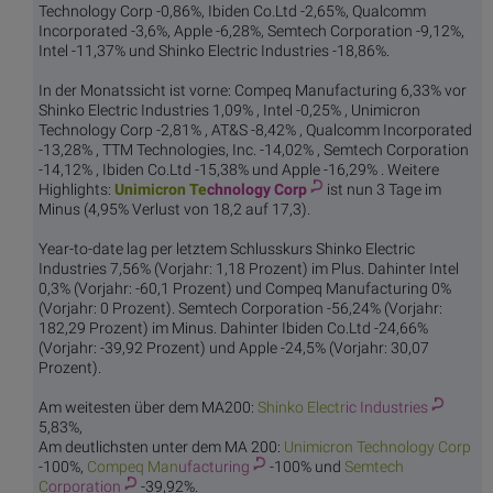
Technology Corp -0,86%, Ibiden Co.Ltd -2,65%, Qualcomm
Incorporated -3,6%, Apple -6,28%, Semtech Corporation -9,12%,
Intel -11,37% und Shinko Electric Industries -18,86%.
In der Monatssicht ist vorne: Compeq Manufacturing 6,33% vor
Shinko Electric Industries 1,09% , Intel -0,25% , Unimicron
Technology Corp -2,81% , AT&S -8,42% , Qualcomm Incorporated
-13,28% , TTM Technologies, Inc. -14,02% , Semtech Corporation
-14,12% , Ibiden Co.Ltd -15,38% und Apple -16,29% . Weitere
Highlights:
Unimicron Te
chnology Corp
ist nun 3 Tage im
Minus (4,95% Verlust von 18,2 auf 17,3).
Year-to-date lag per letztem Schlusskurs Shinko Electric
Industries 7,56% (Vorjahr: 1,18 Prozent) im Plus. Dahinter Intel
0,3% (Vorjahr: -60,1 Prozent) und Compeq Manufacturing 0%
(Vorjahr: 0 Prozent). Semtech Corporation -56,24% (Vorjahr:
182,29 Prozent) im Minus. Dahinter Ibiden Co.Ltd -24,66%
(Vorjahr: -39,92 Prozent) und Apple -24,5% (Vorjahr: 30,07
Prozent).
Am weitesten über dem MA200:
Shinko Electr
ic Industries
5,83%,
Am deutlichsten unter dem MA 200:
Unimicron Te
chnology Corp
-100%,
Compeq Man
ufacturing
-100% und
Semtech
C
orporation
-39,92%.