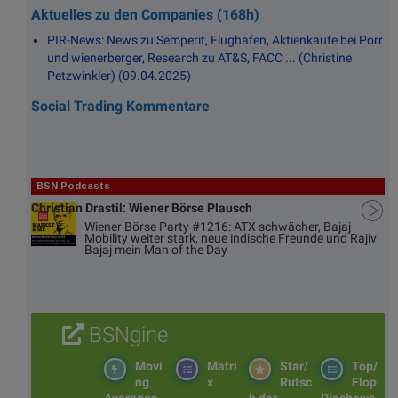
Aktuelles zu den Companies (168h)
PIR-News: News zu Semperit, Flughafen, Aktienkäufe bei Porr
und wienerberger, Research zu AT&S, FACC ... (Christine
Petzwinkler) (09.04.2025)
Social Trading Kommentare
BSN Podcasts
Christian Drastil: Wiener Börse Plausch
Wiener Börse Party #1216: ATX schwächer, Bajaj
Mobility weiter stark, neue indische Freunde und Rajiv
Bajaj mein Man of the Day
BSNgine
Movi
Matri
Star/
Top/
ng
x
Rutsc
Flop
Averages
h der
Diashows