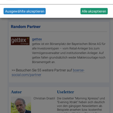
DO&CO
,
CPI Europe AG
,
Telekom Austria
,
UBM
,
SAP
,
Henkel
,
Symrise
,
Bayer
,
Fresenius Medical Care
,
BASF
,
Deutsche Boerse
,
Fresenius
,
Hannover Rück
,
DAIMLER TRUCK HLD...
,
Rheinmetall
.
Ausgewählte akzeptieren
Alle akzeptieren
Random Partner
gettex
gettex ist ein Börsenplatz der Bayerischen Börse AG für
alle Investorentypen – vom Retail-Anleger bis zum
Vermögensverwalter und institutionellen Anleger. Auf
gettex fallen grundsätzlich weder Maklercourtage noch
Börsenentgelt an.
>> Besuchen Sie 55 weitere Partner auf
boerse-
social.com/partner
Autor
Useletter
Christian Drastil
Die Useletter "Morning Xpresso" und
"Evening Xtrakt" heben sich deutlich
von den gängigen Newslettern ab.
Beispiele ansehen bzw. kostenfrei