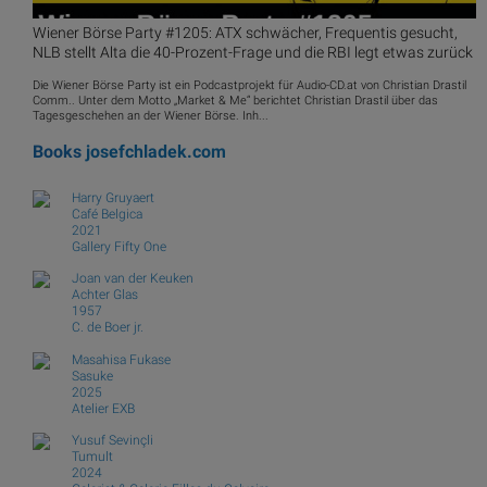
Wiener Börse Party #1205: ATX schwächer, Frequentis gesucht,
NLB stellt Alta die 40-Prozent-Frage und die RBI legt etwas zurück
Die Wiener Börse Party ist ein Podcastprojekt für Audio-CD.at von Christian Drastil
Comm.. Unter dem Motto „Market & Me“ berichtet Christian Drastil über das
Tagesgeschehen an der Wiener Börse. Inh...
Books
josefchladek.com
Harry Gruyaert
Café Belgica
2021
Gallery Fifty One
Joan van der Keuken
Achter Glas
1957
C. de Boer jr.
Masahisa Fukase
Sasuke
2025
Atelier EXB
Yusuf Sevinçli
Tumult
2024