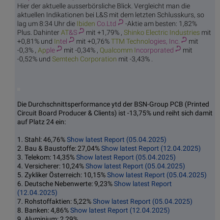
Hier der aktuelle ausserbörsliche Blick. Vergleicht man die
aktuellen Indikationen bei L&S mit dem letzten Schlusskurs, so
lag um 8:34 Uhr die
Ibiden
Co.Ltd
-Aktie am besten: 1,82%
Plus. Dahinter
AT
&S
mit +1,79% ,
Shinko Electr
ic Industries
mit
+0,81% und
In
tel
mit +0,76%
TTM Technol
ogies, Inc.
mit
-0,3% ,
Ap
ple
mit -0,34% ,
Qualcomm I
ncorporated
mit
-0,52% und
Semtech C
orporation
mit -3,43% .
Die Durchschnittsperformance ytd der BSN-Group PCB (Printed
Circuit Board Producer & Clients) ist -13,75% und reiht sich damit
auf Platz 24 ein:
1. Stahl: 46,76%
Show latest Report (05.04.2025)
2. Bau & Baustoffe: 27,04%
Show latest Report (12.04.2025)
3. Telekom: 14,35%
Show latest Report (05.04.2025)
4. Versicherer: 10,24%
Show latest Report (05.04.2025)
5. Zykliker Österreich: 10,15%
Show latest Report (05.04.2025)
6. Deutsche Nebenwerte: 9,23%
Show latest Report
(12.04.2025)
7. Rohstoffaktien: 5,22%
Show latest Report (05.04.2025)
8. Banken: 4,86%
Show latest Report (12.04.2025)
9. Aluminium: 2,29%