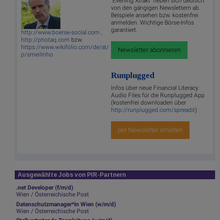
"Evening Xtrakt" heben sich deutlich
von den gängigen Newslettern ab.
Beispiele ansehen bzw. kostenfrei
anmelden. Wichtige Börse-Infos
garantiert.
http://www.boerse-social.com
,
http://photaq.com
bzw.
https://www.wikifolio.com/de/at/
Newsletter abonnieren
p/smeilinho
Runplugged
Infos über neue Financial Literacy
Audio Files für die Runplugged App
(kostenfrei downloaden über
http://runplugged.com/spreadit
)
per Newsletter erhalten
Ausgewählte Jobs von PIR-Partnern
.net Developer (f/m/d)
Wien / Österreichische Post
Datenschutzmanager*in Wien (w/m/d)
Wien / Österreichische Post