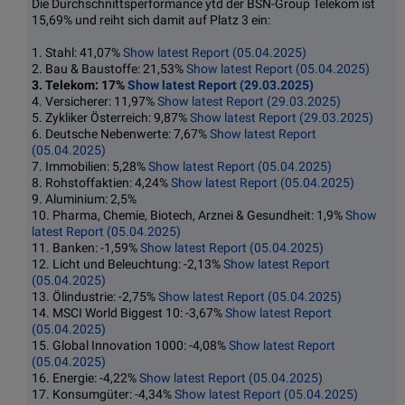
Die Durchschnittsperformance ytd der BSN-Group Telekom ist
15,69% und reiht sich damit auf Platz 3 ein:
1. Stahl: 41,07%
Show latest Report (05.04.2025)
2. Bau & Baustoffe: 21,53%
Show latest Report (05.04.2025)
3. Telekom: 17%
Show latest Report (29.03.2025)
4. Versicherer: 11,97%
Show latest Report (29.03.2025)
5. Zykliker Österreich: 9,87%
Show latest Report (29.03.2025)
6. Deutsche Nebenwerte: 7,67%
Show latest Report
(05.04.2025)
7. Immobilien: 5,28%
Show latest Report (05.04.2025)
8. Rohstoffaktien: 4,24%
Show latest Report (05.04.2025)
9. Aluminium: 2,5%
10. Pharma, Chemie, Biotech, Arznei & Gesundheit: 1,9%
Show
latest Report (05.04.2025)
11. Banken: -1,59%
Show latest Report (05.04.2025)
12. Licht und Beleuchtung: -2,13%
Show latest Report
(05.04.2025)
13. Ölindustrie: -2,75%
Show latest Report (05.04.2025)
14. MSCI World Biggest 10: -3,67%
Show latest Report
(05.04.2025)
15. Global Innovation 1000: -4,08%
Show latest Report
(05.04.2025)
16. Energie: -4,22%
Show latest Report (05.04.2025)
17. Konsumgüter: -4,34%
Show latest Report (05.04.2025)