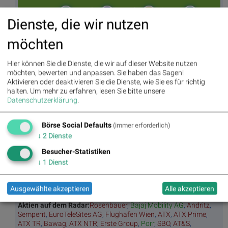
Movi
Matri
Star/
Top/
ng
x
Rutsc
Flop
Dienste, die wir nutzen
Averages
h der
Diashows
Stunde
möchten
Umsa
„n“
Tage
Märk
tz
Tage
ssieg
te/
Hier können Sie die Dienste, die wir auf dieser Website nutzen
BS-
Top/Flop
er/
Indikation
möchten, bewerten und anpassen. Sie haben das Sagen!
Hitpa
verlierer
en
Aktivieren oder deaktivieren Sie die Dienste, wie Sie es für richtig
rade
halten.
Um mehr zu erfahren, lesen Sie bitte unsere
Repo
Datenschutzerklärung
.
rting
Days
Börse Social Defaults
(immer erforderlich)
↓
2
Dienste
Bildnachweis
Besucher-Statistiken
1. BSN Group Telekom Performancevergleich YTD, Stand: 05.04.2025
↓
1
Dienst
2. iPad Telekommunikation Lesen Nachricht News - Andrey Nikolskiy
fotografierte Ex-Agrana-Sprecherin Maria Fally >> Öffnen auf photaq.com
Ausgewählte akzeptieren
Alle akzeptieren
Aktien auf dem Radar:
Rosenbauer
,
Bajaj Mobility AG
,
Andritz
,
Semperit
,
EuroTeleSites AG
,
Flughafen Wien
,
ATX
,
ATX Prime
,
ATX TR
,
Bawag
,
ATX NTR
,
Erste Group
,
Porr
,
SBO
,
AT&S
,