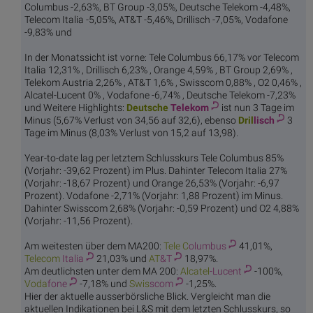
Columbus -2,63%, BT Group -3,05%, Deutsche Telekom -4,48%,
Telecom Italia -5,05%, AT&T -5,46%, Drillisch -7,05%, Vodafone
-9,83% und
In der Monatssicht ist vorne: Tele Columbus 66,17% vor Telecom
Italia 12,31% , Drillisch 6,23% , Orange 4,59% , BT Group 2,69% ,
Telekom Austria 2,26% , AT&T 1,6% , Swisscom 0,88% , O2 0,46% ,
Alcatel-Lucent 0% , Vodafone -6,74% , Deutsche Telekom -7,23%
und Weitere Highlights:
Deutsche
Telekom
ist nun 3 Tage im
Minus (5,67% Verlust von 34,56 auf 32,6), ebenso
Dril
lisch
3
Tage im Minus (8,03% Verlust von 15,2 auf 13,98).
Year-to-date lag per letztem Schlusskurs Tele Columbus 85%
(Vorjahr: -39,62 Prozent) im Plus. Dahinter Telecom Italia 27%
(Vorjahr: -18,67 Prozent) und Orange 26,53% (Vorjahr: -6,97
Prozent). Vodafone -2,71% (Vorjahr: 1,88 Prozent) im Minus.
Dahinter Swisscom 2,68% (Vorjahr: -0,59 Prozent) und O2 4,88%
(Vorjahr: -11,56 Prozent).
Am weitesten über dem MA200:
Tele C
olumbus
41,01%,
Telecom
Italia
21,03% und
AT
&T
18,97%.
Am deutlichsten unter dem MA 200:
Alcatel
-Lucent
-100%,
Voda
fone
-7,18% und
Swis
scom
-1,25%.
Hier der aktuelle ausserbörsliche Blick. Vergleicht man die
aktuellen Indikationen bei L&S mit dem letzten Schlusskurs, so