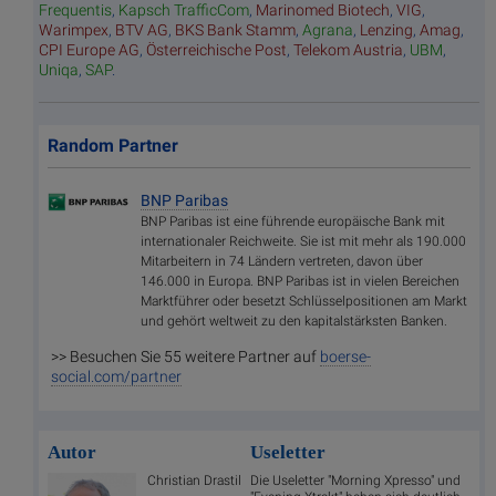
Frequentis
,
Kapsch TrafficCom
,
Marinomed Biotech
,
VIG
,
Warimpex
,
BTV AG
,
BKS Bank Stamm
,
Agrana
,
Lenzing
,
Amag
,
CPI Europe AG
,
Österreichische Post
,
Telekom Austria
,
UBM
,
Uniqa
,
SAP
.
Random Partner
BNP Paribas
BNP Paribas ist eine führende europäische Bank mit
internationaler Reichweite. Sie ist mit mehr als 190.000
Mitarbeitern in 74 Ländern vertreten, davon über
146.000 in Europa. BNP Paribas ist in vielen Bereichen
Marktführer oder besetzt Schlüsselpositionen am Markt
und gehört weltweit zu den kapitalstärksten Banken.
>> Besuchen Sie 55 weitere Partner auf
boerse-
social.com/partner
Autor
Useletter
Christian Drastil
Die Useletter "Morning Xpresso" und