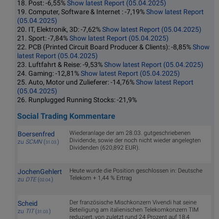
18. Post: -6,55%
Show latest Report (05.04.2025)
19. Computer, Software & Internet : -7,19%
Show latest Report
(05.04.2025)
20. IT, Elektronik, 3D: -7,62%
Show latest Report (05.04.2025)
21. Sport: -7,84%
Show latest Report (05.04.2025)
22. PCB (Printed Circuit Board Producer & Clients): -8,85%
Show
latest Report (05.04.2025)
23. Luftfahrt & Reise: -9,53%
Show latest Report (05.04.2025)
24. Gaming: -12,81%
Show latest Report (05.04.2025)
25. Auto, Motor und Zulieferer: -14,76%
Show latest Report
(05.04.2025)
26. Runplugged Running Stocks: -21,9%
Social Trading Kommentare
Wiederanlage der am 28.03. gutgeschriebenen
Boersenfred
Dividende, sowie der noch nicht wieder angelegten
zu
SCMN
(
)
31.03.
Dividenden (620,892 EUR).
Heute wurde die Position geschlossen in: Deutsche
JochenGehlert
Telekom + 1,44 % Ertrag
zu
DTE
(
)
02.04.
Der französische Mischkonzern Vivendi hat seine
Scheid
Beteiligung am italienischen Telekomkonzern TIM
zu
TIT
(
)
31.03.
reduziert, von zuletzt rund 24 Prozent auf 18,4