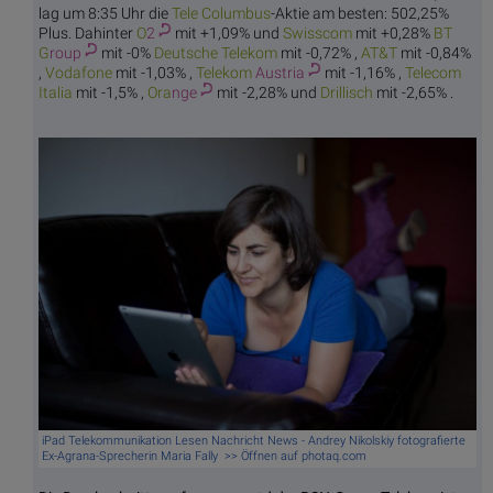
lag um 8:35 Uhr die
Tele C
olumbus
-Aktie am besten: 502,25%
Plus. Dahinter
O
2
mit +1,09% und
Swis
scom
mit +0,28%
BT
G
roup
mit -0%
Deutsche
Telekom
mit -0,72% ,
AT
&T
mit -0,84%
,
Voda
fone
mit -1,03% ,
Telekom
Austria
mit -1,16% ,
Telecom
Italia
mit -1,5% ,
Ora
nge
mit -2,28% und
Dril
lisch
mit -2,65% .
iPad Telekommunikation Lesen Nachricht News - Andrey Nikolskiy fotografierte
Ex-Agrana-Sprecherin Maria Fally >> Öffnen auf photaq.com