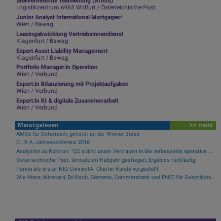
Stellvertretende Teamleitung (w/m/d)
Logistikzentrum 6965 Wolfurt / Österreichische Post
Junior Analyst International Mortgages*
Wien / Bawag
Leasingabwicklung Vertriebsinnendienst
Klagenfurt / Bawag
Expert Asset Liability Management
Klagenfurt / Bawag
Portfolio Manager:in Operation
Wien / Verbund
Expert:in Bilanzierung mit Projektaufgaben
Wien / Verbund
Expert:in KI & digitale Zusammenarbeit
Wien / Verbund
Meistgelesen
>> mehr
AMCs für Österreich, gelistet an der Wiener Börse
C.I.R.A.-Jahreskonferenz 2016
Analysten zu Kontron: "Q2 stärkt unser Vertrauen in die verbesserte operative Qualität"
Österreichische Post: Umsatz im Halbjahr gestiegen, Ergebnis rückläufig
Purina als erster NIQ ConnectAI Charter-Kunde vorgestellt
Wie Manz, Wirecard, Drillisch, Siemens, Commerzbank und FACC für Gesprächsstoff sorgten