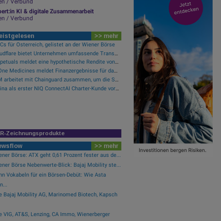
en / Verbund
ert:in KI & digitale Zusammenarbeit
en / Verbund
eistgelesen
>> mehr
s für Österreich, gelistet an der Wiener Börse
Cloudflare bietet Unternehmen umfassende Transparenz zur Überprüfung und Analyse des KI-Einsatzes
Perpetuals meldet eine hypothetische Rendite von 380 % im Backtest der KI-Engine, die die risikofreie Handelsplattform „UpsideOnly“ antreibt
BeOne Medicines meldet Finanzergebnisse für das zweite Quartal 2026 und informiert über aktuelle Geschäftsentwicklungen
LTM arbeitet mit Chainguard zusammen, um die Sicherheit der Software-Lieferkette durch BlueVerse™ RightLogic zu stärken
Purina als erster NIQ ConnectAI Charter-Kunde vorgestellt
IR-Zeichnungsprodukte
ewsflow
>> mehr
ner Börse: ATX geht 0,61 Prozent fester aus de...
ner Börse Nebenwerte-Blick: Bajaj Mobility ste...
hn Vokabeln für ein Börsen-Debüt: Wie Asta
n...
e Bajaj Mobility AG, Marinomed Biotech, Kapsch
e VIG, AT&S, Lenzing, CA Immo, Wienerberger