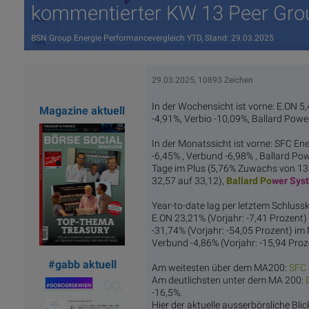
kommentierter KW 13 Peer Gro
BSN Group Energie Performancevergleich YTD, Stand: 29.03.2025
29.03.2025, 10893 Zeichen
In der Wochensicht ist vorne: E.ON 
Magazine aktuell
-4,91%, Verbio -10,09%, Ballard Pow
In der Monatssicht ist vorne: SFC En
-6,45% , Verbund -6,98% , Ballard Po
Tage im Plus (5,76% Zuwachs von 13
32,57 auf 33,12),
Ballard Po
wer Sys
Year-to-date lag per letztem Schluss
E.ON 23,21% (Vorjahr: -7,41 Prozent
-31,74% (Vorjahr: -54,05 Prozent) im
Verbund -4,86% (Vorjahr: -15,94 Proz
#gabb aktuell
Am weitesten über dem MA200:
SFC 
Am deutlichsten unter dem MA 200:
-16,5%.
Hier der aktuelle ausserbörsliche Bli