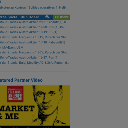
...
lysten zu Kontron: "Solides operatives 1. Halb...
rse Social Club Board
>> mehr
wikifolio-Trades Austro-Aktien 20-21: Andritz(1), Uniqa(1), OMV(1)
wikifolio-Trades Austro-Aktien 19-20: Porr(1), Palfinger(1)
ifolio-Trades Austro-Aktien 18-19: RBI(1)
Star der Stunde: Frequentis 1.31%, Rutsch der Stunde: RHI Magnesita -1.38%
ifolio-Trades Austro-Aktien 17-18: Fabasoft(1)
N MA-Event UBM
Star der Stunde: Frequentis 1.86%, Rutsch der Stunde: Kapsch TrafficCom -2.16%
ifolio-Trades Austro-Aktien 16-17: Porr(1)
Star der Stunde: Bajaj Mobility AG 1.36%, Rutsch der Stunde: Polytec Group -1.81%
atured Partner Video