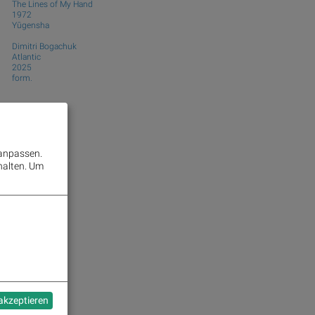
The Lines of My Hand
1972
Yūgensha
Dimitri Bogachuk
Atlantic
2025
form.
 anpassen.
halten.
Um
 akzeptieren