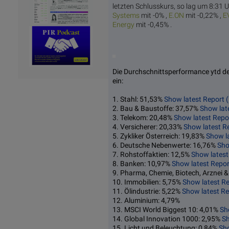
letzten Schlusskurs, so lag um 8:31 U
Systems
mit -0% ,
E.
ON
mit -0,22% ,
E
E
nergy
mit -0,45% .
Die Durchschnittsperformance ytd der
ein:
1. Stahl: 51,53%
Show latest Report 
2. Bau & Baustoffe: 37,57%
Show lat
3. Telekom: 20,48%
Show latest Repo
4. Versicherer: 20,33%
Show latest R
5. Zykliker Österreich: 19,83%
Show l
6. Deutsche Nebenwerte: 16,76%
Sho
7. Rohstoffaktien: 12,5%
Show latest
8. Banken: 10,97%
Show latest Repor
9. Pharma, Chemie, Biotech, Arznei 
10. Immobilien: 5,75%
Show latest R
11. Ölindustrie: 5,22%
Show latest Re
12. Aluminium: 4,79%
13. MSCI World Biggest 10: 4,01%
Sh
14. Global Innovation 1000: 2,95%
Sh
15. Licht und Beleuchtung: 0,84%
Sho