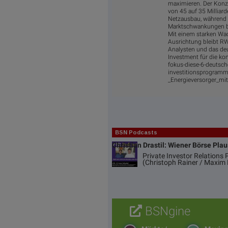
maximieren. Der Konze
von 45 auf 35 Milliar
Netzausbau, während g
Marktschwankungen ber
Mit einem starken Wac
Ausrichtung bleibt RW
Analysten und das deu
Investment für die ko
fokus-diese-6-deutsche
investitionsprogram
_Energieversorger_m
BSN Podcasts
Christian Drastil: Wiener Börse Pla
Private Investor Relations
(Christoph Rainer / Maxim 
BSNgine