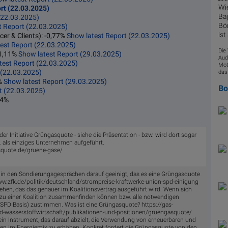
Wie
rt (22.03.2025)
Baj
(22.03.2025)
Bör
t Report (22.03.2025)
ist
cer & Clients): -0,77%
Show latest Report (22.03.2025)
est Report (22.03.2025)
Die
-1,11%
Show latest Report (29.03.2025)
Aud
test Report (22.03.2025)
Mot
 (22.03.2025)
das
6%
Show latest Report (29.03.2025)
B
t (22.03.2025)
,4%
r der Initiative Grüngasquote - siehe die Präsentation - bzw. wird dort sogar
 als einziges Unternehmen aufgeführt.
quote.de/gruene-gase/
 in den Sondierungsgesprächen darauf geeinigt, das es eine Grüngasquote
ww.zfk.de/politik/deutschland/strompreise-kraftwerke-union-spd-einigung
en, das das genauer im Koalitionsvertrag ausgeführt wird. Wenn sich
 zu einer Koalition zusammenfinden können bzw. alle notwendigen
(SPD Basis) zustimmen. Was ist eine Grüngasquote? https://gas-
d-wasserstoffwirtschaft/publikationen-und-positionen/gruengasquote/
ein Ins­tru­ment, das da­rauf ab­zielt, die Ver­wen­dung von er­neu­er­ba­ren und
sen im Ener­gie­mix zu er­hö­hen. Kon­kret for­dert die Grün­gas­quo­te von den