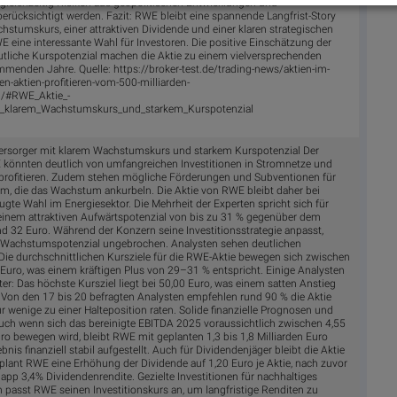
leichzeitig Risiken aus geopolitischen Entwicklungen und
ücksichtigt werden. Fazit: RWE bleibt eine spannende Langfrist-Story
hstumskurs, einer attraktiven Dividende und einer klaren strategischen
E eine interessante Wahl für Investoren. Die positive Einschätzung der
tliche Kurspotenzial machen die Aktie zu einem vielversprechenden
mmenden Jahre. Quelle: https://broker-test.de/trading-news/aktien-im-
n-aktien-profitieren-vom-500-milliarden-
m/#RWE_Aktie_-
it_klarem_Wachstumskurs_und_starkem_Kurspotenzial
ersorger mit klarem Wachstumskurs und starkem Kurspotenzial Der
 könnten deutlich von umfangreichen Investitionen in Stromnetze und
 profitieren. Zudem stehen mögliche Förderungen und Subventionen für
m, die das Wachstum ankurbeln. Die Aktie von RWE bleibt daher bei
gte Wahl im Energiesektor. Die Mehrheit der Experten spricht sich für
einem attraktiven Aufwärtspotenzial von bis zu 31 % gegenüber dem
nd 32 Euro. Während der Konzern seine Investitionsstrategie anpasst,
ge Wachstumspotenzial ungebrochen. Analysten sehen deutlichen
ie durchschnittlichen Kursziele für die RWE-Aktie bewegen sich zwischen
Euro, was einem kräftigen Plus von 29–31 % entspricht. Einige Analysten
er: Das höchste Kursziel liegt bei 50,00 Euro, was einem satten Anstieg
Von den 17 bis 20 befragten Analysten empfehlen rund 90 % die Aktie
 wenige zu einer Halteposition raten. Solide finanzielle Prognosen und
Auch wenn sich das bereinigte EBITDA 2025 voraussichtlich zwischen 4,55
ro bewegen wird, bleibt RWE mit geplanten 1,3 bis 1,8 Milliarden Euro
nis finanziell stabil aufgestellt. Auch für Dividendenjäger bleibt die Aktie
 plant RWE eine Erhöhung der Dividende auf 1,20 Euro je Aktie, nach zuvor
app 3,4% Dividendenrendite. Gezielte Investitionen für nachhaltiges
passt RWE seinen Investitionskurs an, um langfristige Renditen zu