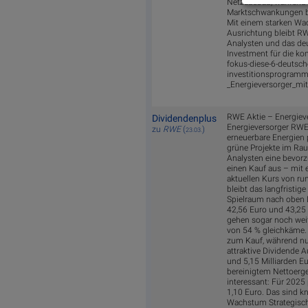
Netzausbau, während g
Marktschwankungen ber
Mit einem starken Wac
Ausrichtung bleibt RW
Analysten und das deu
Investment für die ko
fokus-diese-6-deutsche
investitionsprogram
_Energieversorger_m
RWE Aktie – Energiev
Dividendenplus
Energieversorger RWE
zu
RWE
(
)
23.03.
erneuerbare Energien
grüne Projekte im Rau
Analysten eine bevorzu
einen Kauf aus – mit 
aktuellen Kurs von ru
bleibt das langfristi
Spielraum nach oben D
42,56 Euro und 43,25 
gehen sogar noch weit
von 54 % gleichkäme. 
zum Kauf, während nur
attraktive Dividende 
und 5,15 Milliarden Eu
bereinigtem Nettoergeb
interessant: Für 2025
1,10 Euro. Das sind kn
Wachstum Strategisch 