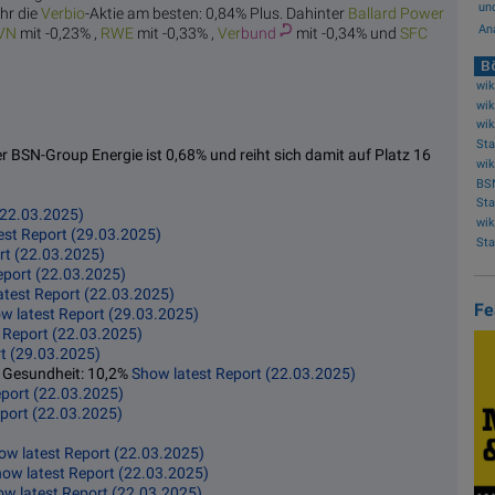
und
hr die
Ver
bio
-Aktie am besten: 0,84% Plus. Dahinter
Ballard Po
wer
Ana
VN
mit -0,23% ,
R
WE
mit -0,33% ,
Ver
bund
mit -0,34% und
SFC
Bö
wik
 BSN-Group Energie ist 0,68% und reiht sich damit auf Platz 16
wik
BS
(22.03.2025)
wik
est Report (29.03.2025)
rt (22.03.2025)
eport (22.03.2025)
atest Report (22.03.2025)
Fe
w latest Report (29.03.2025)
 Report (22.03.2025)
t (29.03.2025)
& Gesundheit: 10,2%
Show latest Report (22.03.2025)
eport (22.03.2025)
port (22.03.2025)
ow latest Report (22.03.2025)
ow latest Report (22.03.2025)
w latest Report (22.03.2025)