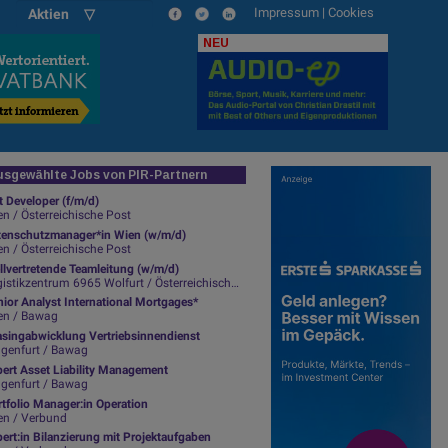
Impressum
|
Cookies
Aktien ▽
NEU
sgewählte Jobs von PIR-Partnern
t Developer (f/m/d)
n / Österreichische Post
tenschutzmanager*in Wien (w/m/d)
n / Österreichische Post
llvertretende Teamleitung (w/m/d)
istikzentrum 6965 Wolfurt / Österreichische Post
ior Analyst International Mortgages*
en / Bawag
asingabwicklung Vertriebsinnendienst
agenfurt / Bawag
pert Asset Liability Management
agenfurt / Bawag
tfolio Manager:in Operation
en / Verbund
ert:in Bilanzierung mit Projektaufgaben