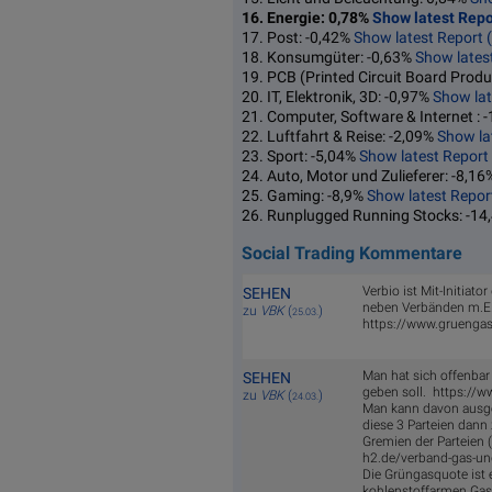
16. Energie: 0,78%
Show latest Repo
17. Post: -0,42%
Show latest Report 
18. Konsumgüter: -0,63%
Show lates
19. PCB (Printed Circuit Board Produ
20. IT, Elektronik, 3D: -0,97%
Show lat
21. Computer, Software & Internet : 
22. Luftfahrt & Reise: -2,09%
Show la
23. Sport: -5,04%
Show latest Report
24. Auto, Motor und Zulieferer: -8,1
25. Gaming: -8,9%
Show latest Repor
26. Runplugged Running Stocks: -14
Social Trading Kommentare
Verbio ist Mit-Initiato
SEHEN
neben Verbänden m.E.
zu
VBK
(
)
25.03.
https://www.gruengas
Man hat sich offenbar
SEHEN
geben soll. https://w
zu
VBK
(
)
24.03.
Man kann davon ausgeh
diese 3 Parteien dann
Gremien der Parteien 
h2.de/verband-gas-un
Die Grün­gas­quo­te ist 
koh­len­stoff­ar­men Ga­