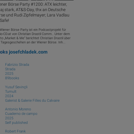
ner Börse Party #1200: ATX leichter,
aj stark, AT&S-Day, thx an Deutsche
se und Rudi Zipfelmayer; Lara Vadlau
 Safe!
 Wiener Börse Party ist ein Podcastprojekt für
io-CD.at von Christian Drastil Comm.. Unter dem
to „Market & Me“ berichtet Christian Drastil über
 Tagesgeschehen an der Wiener Börse. Inh...
ooks
josefchladek.com
Fabrizio Strada
Strada
2025
89books
Yusuf Sevinçli
Tumult
2024
Galerist & Galerie Filles du Calvaire
Antonio Moreno
Cuaderno de campo
2025
Self published
Robert Frank