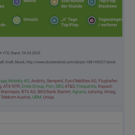
g
Matrix
Star/Rutsch
Top/Flop
es
der Stunde
Diashows
Umsatz
„n“ Tage
Tagessieger
ade
Top/Flop
/ verlierer
h YTD, Stand: 29.03.2025
, Saft, Kraft, Musik, http://www.shutterstock.com/de/pic-188149337/stock-
ajaj Mobility AG
,
Andritz
,
Semperit
,
EuroTeleSites AG
,
Flughafen
g
,
ATX NTR
,
Erste Group
,
Porr
,
SBO
,
AT&S
,
Frequentis
,
Kapsch
,
Warimpex
,
BTV AG
,
BKS Bank Stamm
,
Agrana
,
Lenzing
,
Amag
,
,
Telekom Austria
,
UBM
,
Uniqa
.