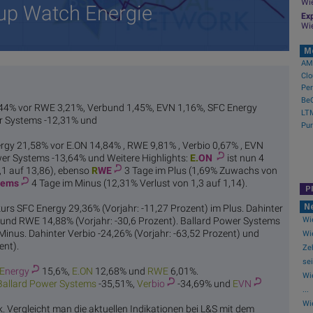
Wi
up Watch Energie
Exp
Wi
M
AMC
5,44% vor RWE 3,21%, Verbund 1,45%, EVN 1,16%, SFC Energy
er Systems -12,31% und
ergy 21,58% vor E.ON 14,84% , RWE 9,81% , Verbio 0,67% , EVN
wer Systems -13,64% und Weitere Highlights:
E.
ON
ist nun 4
,1 auf 13,86), ebenso
R
WE
3 Tage im Plus (1,69% Zuwachs von
tems
4 Tage im Minus (12,31% Verlust von 1,3 auf 1,14).
P
N
kurs SFC Energy 29,36% (Vorjahr: -11,27 Prozent) im Plus. Dahinter
Wie
) und RWE 14,88% (Vorjahr: -30,6 Prozent). Ballard Power Systems
 Minus. Dahinter Verbio -24,26% (Vorjahr: -63,52 Prozent) und
Wie
ent).
Ze
sei
E
nergy
15,6%,
E.
ON
12,68% und
R
WE
6,01%.
Wi
Ballard Po
wer Systems
-35,51%,
Ver
bio
-34,69% und
E
VN
...
Wi
ck. Vergleicht man die aktuellen Indikationen bei L&S mit dem