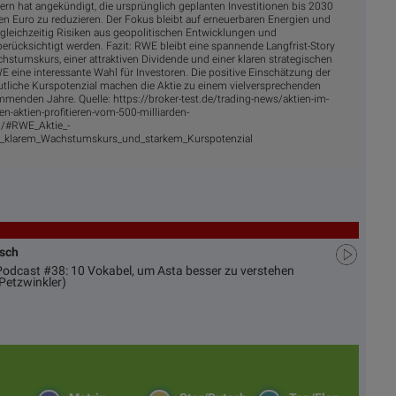
rn hat angekündigt, die ursprünglich geplanten Investitionen bis 2030
den Euro zu reduzieren. Der Fokus bleibt auf erneuerbaren Energien und
leichzeitig Risiken aus geopolitischen Entwicklungen und
ücksichtigt werden. Fazit: RWE bleibt eine spannende Langfrist-Story
hstumskurs, einer attraktiven Dividende und einer klaren strategischen
E eine interessante Wahl für Investoren. Die positive Einschätzung der
tliche Kurspotenzial machen die Aktie zu einem vielversprechenden
mmenden Jahre. Quelle: https://broker-test.de/trading-news/aktien-im-
n-aktien-profitieren-vom-500-milliarden-
m/#RWE_Aktie_-
it_klarem_Wachstumskurs_und_starkem_Kurspotenzial
usch
 Podcast #38: 10 Vokabel, um Asta besser zu verstehen
Petzwinkler)