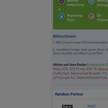
Märkte/
Movin
Indikatione
Averag
n
Reporting
BS-
Days
Hitpar
Bildnachweis
1. BSN Group Energie Performancevergleic
2. Verstärker, Energie, stark, power, Strom
photo-amplifier-and-electric-guitar.html
Aktien auf dem Radar:
Rosenbauer
,
B
Wien
,
ATX
,
ATX Prime
,
ATX TR
,
Bawa
TrafficCom
,
Marinomed Biotech
,
VIG
CPI Europe AG
,
Österreichische Post
Random Partner
FACC