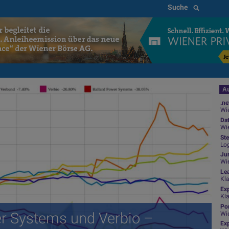
Suche
Au
.ne
Wie
Da
Wie
Ste
Log
Jun
Wi
Le
Kl
Ex
Kl
Por
r Systems und Verbio –
Wi
Exp