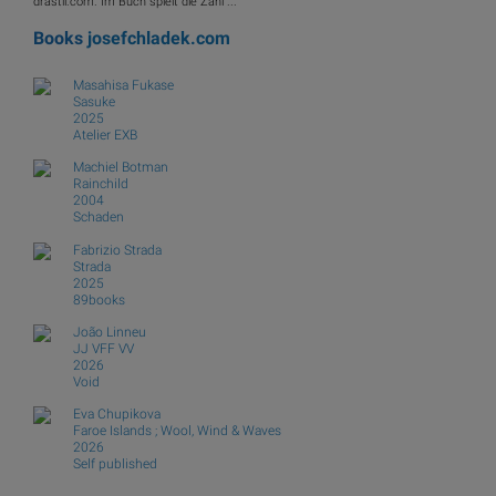
drastil.com. Im Buch spielt die Zahl ...
Books
josefchladek.com
Masahisa Fukase
Sasuke
2025
Atelier EXB
Machiel Botman
Rainchild
2004
Schaden
Fabrizio Strada
Strada
2025
89books
João Linneu
JJ VFF VV
2026
Void
Eva Chupikova
Faroe Islands ; Wool, Wind & Waves
2026
Self published