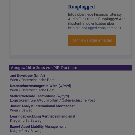
Runplugged
Infos über neue Financial Literacy
Audio Files für die Runplugged App
(kostenfrei downloaden über
http://runplugged.com/spreadit
)
per Newsletter erhalten
Ausgewählte Jobs von PIR-Partnern
.net Developer (f/m/d)
Wien / Österreichische Post
Datenschutzmanager*in Wien (w/m/d)
Wien / Österreichische Post
Stellvertretende Teamleitung (w/m/d)
Logistikzentrum 6965 Wolfurt / Österreichische Post
Junior Analyst International Mortgages*
Wien / Bawag
Leasingabwicklung Vertriebsinnendienst
Klagenfurt / Bawag
Expert Asset Liability Management
Klagenfurt / Bawag