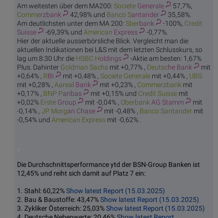
Am weitesten über dem MA200:
Societe
Generale
57,7%,
Comme
rzbank
42,98% und
Banco S
antander
35,58%.
Am deutlichsten unter dem MA 200:
Sber
bank
-100%,
Credit
Suisse
-69,39% und
American
Express
-0,77%.
Hier der aktuelle ausserbörsliche Blick. Vergleicht man die
aktuellen Indikationen bei L&S mit dem letzten Schlusskurs, so
lag um 8:30 Uhr die
HSBC H
oldings
-Aktie am besten: 1,67%
Plus. Dahinter
Goldma
n Sachs
mit +0,77% ,
Deutsc
he Bank
mit
+0,64% ,
R
BI
mit +0,48% ,
Societe
Generale
mit +0,44% ,
U
BS
mit +0,28% ,
Aarea
l Bank
mit +0,23% ,
Comme
rzbank
mit
+0,17% ,
BNP P
aribas
mit +0,15% und
Credit
Suisse
mit
+0,02%
Erste
Group
mit -0,04% ,
Oberbank
AG Stamm
mit
-0,14% ,
JP Morg
an Chase
mit -0,48% ,
Banco S
antander
mit
-0,54% und
American
Express
mit -0,62% .
Die Durchschnittsperformance ytd der BSN-Group Banken ist
12,45% und reiht sich damit auf Platz 7 ein:
1. Stahl: 60,22%
Show latest Report (15.03.2025)
2. Bau & Baustoffe: 43,47%
Show latest Report (15.03.2025)
3. Zykliker Österreich: 25,03%
Show latest Report (15.03.2025)
4. Deutsche Nebenwerte: 20,46%
Show latest Report