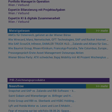
Portfolio Manager:in Operation
Wien / Verbund
Expert:in Bilanzierung mit Projektaufgaben
Wien / Verbund
Expert:in KI & digitale Zusammenarbeit
Wien / Verbund
Meistgelesen
>> mehr
AMCs für Österreich, gelistet an der Wiener Börse
Wie Wirecard, Manz, Nemetschek, GFT Technologies, SAP und Rocket Internet für Gesprächsstoff sorgten
Wie SAP, Scout24, Infineon, DAIMLER TRUCK HLD..., Zalando und Allianz für Gesprächsstoff im DAX sorgten
Wie Baumot Group, Rhoen-Klinikum, Francotyp-Postalia, Tele Columbus, European Lithium und Lanxess für Gesprächsstoff sorgten
Pressegespräch Erste Asset Management Osteuropa Aktien
Wiener Börse Party: ATX schwächer, Bajaj Mobility mit 40 Prozent Wochenplus und vielleicht Momentum aus Indien (Podcast)
PIR-Zeichnungsprodukte
Newsflow
>> mehr
Snapchat und SAP vs. Zalando und RIB Software – k...
Saint Gobain und Wienerberger vs. Bilfinger und H...
Erste Group und RBI vs. Sberbank und HSBC Holding...
Lyft und Honda Motor vs. Leoni und Lion E-Mobilit...
Fear of missing out bei wikifolio 08.08.26: Space...