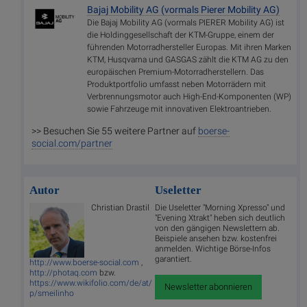
Bajaj Mobility AG (vormals Pierer Mobility AG)
Die Bajaj Mobility AG (vormals PIERER Mobility AG) ist
die Holdinggesellschaft der KTM-Gruppe, einem der
führenden Motorradhersteller Europas. Mit ihren Marken
KTM, Husqvarna und GASGAS zählt die KTM AG zu den
europäischen Premium-Motorradherstellern. Das
Produktportfolio umfasst neben Motorrädern mit
Verbrennungsmotor auch High-End-Komponenten (WP)
sowie Fahrzeuge mit innovativen Elektroantrieben.
>> Besuchen Sie 55 weitere Partner auf
boerse-
social.com/partner
Autor
Useletter
Christian Drastil
Die Useletter "Morning Xpresso" und
"Evening Xtrakt" heben sich deutlich
von den gängigen Newslettern ab.
Beispiele ansehen bzw. kostenfrei
anmelden. Wichtige Börse-Infos
garantiert.
http://www.boerse-social.com
,
http://photaq.com
bzw.
https://www.wikifolio.com/de/at/
Newsletter abonnieren
p/smeilinho