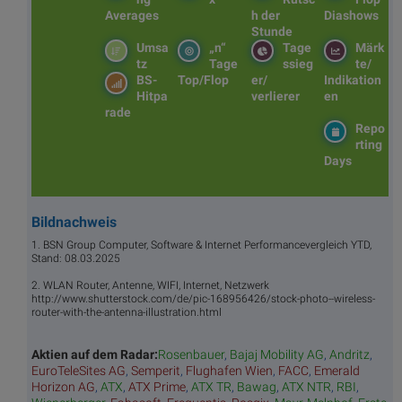
Averages
h der
Diashows
Stunde
Umsa
„n“
Tage
Märk
tz
Tage
ssieg
te/
BS-
Top/Flop
er/
Indikation
Hitpa
verlierer
en
rade
Repo
rting
Days
Bildnachweis
1. BSN Group Computer, Software & Internet Performancevergleich YTD,
Stand: 08.03.2025
2. WLAN Router, Antenne, WIFI, Internet, Netzwerk
http://www.shutterstock.com/de/pic-168956426/stock-photo--wireless-
router-with-the-antenna-illustration.html
Aktien auf dem Radar:
Rosenbauer
,
Bajaj Mobility AG
,
Andritz
,
EuroTeleSites AG
,
Semperit
,
Flughafen Wien
,
FACC
,
Emerald
Horizon AG
,
ATX
,
ATX Prime
,
ATX TR
,
Bawag
,
ATX NTR
,
RBI
,