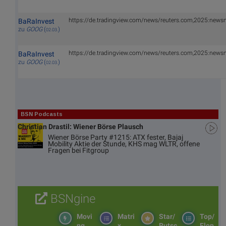
https://de.tradingview.com/news/reuters.com,2025:new
BaRaInvest
zu
GOOG
(
)
02.03.
https://de.tradingview.com/news/reuters.com,2025:new
BaRaInvest
zu
GOOG
(
)
02.03.
BSN Podcasts
Christian Drastil: Wiener Börse Plausch
Wiener Börse Party #1215: ATX fester, Bajaj
Mobility Aktie der Stunde, KHS mag WLTR, offene
Fragen bei Fitgroup
BSNgine
Movi
Matri
Star/
Top/
ng
x
Rutsc
Flop