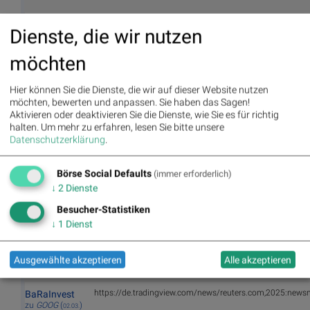
Beim Verkauf der Aktie https://www.wikifolio.com/de/de
trading4living
Dienste, die wir nutzen
starken Gewinn von 67,6 % realisiert.
zu
MSFT
(
)
03.03.
möchten
https://de.tradingview.com/news/reuters.com,2025:news
BaRaInvest
zu
MSFT
(
)
02.03.
Hier können Sie die Dienste, die wir auf dieser Website nutzen
möchten, bewerten und anpassen. Sie haben das Sagen!
https://de.tradingview.com/news/reuters.com,2025:new
BaRaInvest
Aktivieren oder deaktivieren Sie die Dienste, wie Sie es für richtig
zu
MSFT
(
)
halten.
Um mehr zu erfahren, lesen Sie bitte unsere
02.03.
Datenschutzerklärung
.
https://de.tradingview.com/news/reuters.com,2025:new
BaRaInvest
zu
MSFT
(
)
02.03.
Börse Social Defaults
(immer erforderlich)
↓
2
Dienste
https://de.tradingview.com/news/reuters.com,2025:new
BaRaInvest
Besucher-Statistiken
zu
MSFT
(
)
02.03.
↓
1
Dienst
Status Ultimo Februar: Microsoft hat die institutionelle Un
trading4living
Die halbe Position wird verkauft.
Ausgewählte akzeptieren
Alle akzeptieren
zu
MSFT
(
)
02.03.
https://de.tradingview.com/news/reuters.com,2025:new
BaRaInvest
zu
GOOG
(
)
02.03.