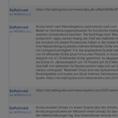
https://de.tradingview.com/news/dpa_afx:cd8a23b68bc9f
BaRaInvest
zu
NVDA
(
)
02.03.
Nvidia blickt nach Rekordergebnis optimistisch nach vorn
BaRaInvest
Bedarf an Hochleistungsprozessoren für Künstliche Intellig
zu
NVDA
(
)
02.03.
weiteren Umsatzrekord beschert. "Die Nachfrage nach 'Black
erstaunlich", sagte Jensen Huang, der Chef des Halbleiter-
Die Umsätze mit diesen Prozessoren hätten in den ersten
ihrer Massenfertigung bereits mehrere Milliarden Dollar erre
mit Lichtgeschwindigkeit." Für das angelaufene Quartal ste
von 43 Milliarden Dollar, plus/minus zwei Prozent, in Auss
lediglich mit 41,78 Milliarden Dollar gerechnet. Im abgelau
die Erlöse im Jahresvergleich um 78 Prozent auf 39,3 Milli
Geschäft mit Halbleitern für Rechenzentren habe sich auf 3
nahezu verdoppelt. "Blackwell"-Chips sind das Spitzenmode
Produktpalette und kosten pro Stück mehrere Zehntausend 
Quelle: https://de.tradingview.com/news/reuters.com,2
https://de.tradingview.com/news/reuters.com,2025:new
BaRaInvest
zu
NVDA
(
)
02.03.
Nvidia erwartet Umsatz im ersten Quartal über den Schät
BaRaInvest
Nvidia prognostizierte am Mittwoch einen Umsatz für das er
zu
NVDA
(
)
02.03.
den Marktschätzungen lag. Das Unternehmen rechnet mit 