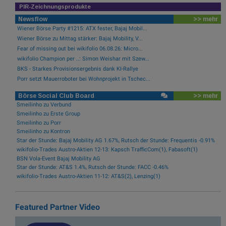
PIR-Zeichnungsprodukte
Newsflow
>> mehr
Wiener Börse Party #1215: ATX fester, Bajaj Mobil...
Wiener Börse zu Mittag stärker: Bajaj Mobility, V...
Fear of missing out bei wikifolio 06.08.26: Micro...
wikifolio Champion per ..: Simon Weishar mit Szew...
BKS - Starkes Provisionsergebnis dank KI-Rallye
Porr setzt Mauerroboter bei Wohnprojekt in Tschec...
Börse Social Club Board
>> mehr
Smeilinho zu Verbund
Smeilinho zu Erste Group
Smeilinho zu Porr
Smeilinho zu Kontron
Star der Stunde: Bajaj Mobility AG 1.67%, Rutsch der Stunde: Frequentis -0.91%
wikifolio-Trades Austro-Aktien 12-13: Kapsch TrafficCom(1), Fabasoft(1)
BSN Vola-Event Bajaj Mobility AG
Star der Stunde: AT&S 1.4%, Rutsch der Stunde: FACC -0.46%
wikifolio-Trades Austro-Aktien 11-12: AT&S(2), Lenzing(1)
Featured Partner Video