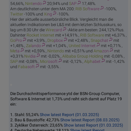
54,66%,
Nint
endo
20,94% und
S
AP
17,48%.
Am deutlichsten unter dem MA 200:
RIB So
ftware
-100%,
Twi
tter
-100% und
Xi
ng
-100%.
Hier der aktuelle ausserbörsliche Blick. Vergleicht man die
aktuellen Indikationen bei L&S mit dem letzten Schlusskurs, so
lag um 8:30 Uhr die
Wire
card
-Aktie am besten: 244,12% Plus.
Dahinter
Rocket
Internet
mit +14,91% ,
RIB So
ftware
mit +6,37% ,
Go
Pro
mit +3,9% ,
Dro
pbox
mit +2,48% ,
Snap
chat
mit
+1,48% ,
Zal
ando
mit +1,04% ,
United
Internet
mit +0,71% ,
Me
ta
mit +0,59% ,
Nint
endo
mit +0,51% und
Ama
zon
mit
+0,31%
Nvi
dia
mit -0,02% ,
Alibaba Gr
oup Holding
mit -0,08% ,
S
AP
mit -0,08% ,
Micr
osoft
mit -0,12% ,
Alph
abet
mit -1,42%
und
Faba
soft
mit -3,55% .
Die Durchschnittsperformance ytd der BSN-Group Computer,
Software & Internet ist 1,73% und reiht sich damit auf Platz 19
ein:
1. Stahl: 55,24%
Show latest Report (01.03.2025)
2. Bau & Baustoffe: 42,73%
Show latest Report (08.03.2025)
3. Zykliker Österreich: 23,65%
Show latest Report (01.03.2025)
4. Deutsche Nebenwerte: 18,11%
Show latest Report