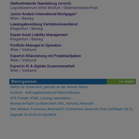
Stellvertretende Teamleitung (w/m/d)
Logistikzentrum 6965 Wolfurt / Österreichische Post
Junior Analyst International Mortgages*
Wien / Bawag
Leasingabwicklung Vertriebsinnendienst
Klagenfurt / Bawag
Expert Asset Liability Management
Klagenfurt / Bawag
Portfolio Manager:in Operation
Wien / Verbund
Expert:in Bilanzierung mit Projektaufgaben
Wien / Verbund
Expert:in KI & digitale Zusammenarbeit
Wien / Verbund
Meistgelesen
>> mehr
AMCs für Österreich, gelistet an der Wiener Börse
Kontron - Auftragsbestand auf Rekord-Niveau
ATX-Trends: AT&S, Lenzing, voestalpine ...
Research-Fazits zu Beiersdorf, DHL, Vonovia, Hensoldt ...
Wie Infineon, Fresenius, Beiersdorf, Continental, Deutsche Post und Bayer für Gesprächsstoff im DAX sorgten
Upgrade für Erste Group-Aktie