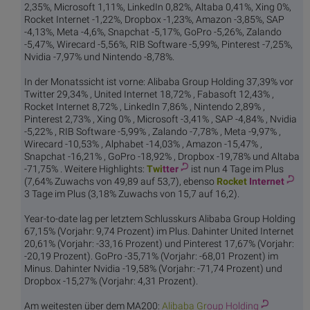
2,35%, Microsoft 1,11%, LinkedIn 0,82%, Altaba 0,41%, Xing 0%,
Rocket Internet -1,22%, Dropbox -1,23%, Amazon -3,85%, SAP
-4,13%, Meta -4,6%, Snapchat -5,17%, GoPro -5,26%, Zalando
-5,47%, Wirecard -5,56%, RIB Software -5,99%, Pinterest -7,25%,
Nvidia -7,97% und Nintendo -8,78%.
In der Monatssicht ist vorne: Alibaba Group Holding 37,39% vor
Twitter 29,34% , United Internet 18,72% , Fabasoft 12,43% ,
Rocket Internet 8,72% , LinkedIn 7,86% , Nintendo 2,89% ,
Pinterest 2,73% , Xing 0% , Microsoft -3,41% , SAP -4,84% , Nvidia
-5,22% , RIB Software -5,99% , Zalando -7,78% , Meta -9,97% ,
Wirecard -10,53% , Alphabet -14,03% , Amazon -15,47% ,
Snapchat -16,21% , GoPro -18,92% , Dropbox -19,78% und Altaba
-71,75% . Weitere Highlights:
Twi
tter
ist nun 4 Tage im Plus
(7,64% Zuwachs von 49,89 auf 53,7), ebenso
Rocket
Internet
3 Tage im Plus (3,18% Zuwachs von 15,7 auf 16,2).
Year-to-date lag per letztem Schlusskurs Alibaba Group Holding
67,15% (Vorjahr: 9,74 Prozent) im Plus. Dahinter United Internet
20,61% (Vorjahr: -33,16 Prozent) und Pinterest 17,67% (Vorjahr:
-20,19 Prozent). GoPro -35,71% (Vorjahr: -68,01 Prozent) im
Minus. Dahinter Nvidia -19,58% (Vorjahr: -71,74 Prozent) und
Dropbox -15,27% (Vorjahr: 4,31 Prozent).
Am weitesten über dem MA200:
Alibaba Gr
oup Holding