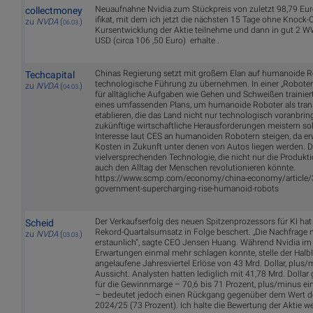
Neuaufnahne Nvidia zum Stückpreis von zuletzt 98,79 Eur
collectmoney
ifikat, mit dem ich jetzt die nächsten 15 Tage ohne Knock-
zu
NVDA
(
)
06.03.
Kursentwicklung der Aktie teilnehme und dann in gut 2
USD (circa 106 ,50 Euro) erhalte .
Chinas Regierung setzt mit großem Elan auf humanoide R
Techcapital
technologische Führung zu übernehmen. In einer „Robote
zu
NVDA
(
)
04.03.
für alltägliche Aufgaben wie Gehen und Schweißen trainiert. D
eines umfassenden Plans, um humanoide Roboter als tran
etablieren, die das Land nicht nur technologisch voranbrin
zukünftige wirtschaftliche Herausforderungen meistern sol
Interesse laut CES an humanoiden Robotern steigen, da erw
Kosten in Zukunft unter denen von Autos liegen werden. D
vielversprechenden Technologie, die nicht nur die Produkt
auch den Alltag der Menschen revolutionieren könnte.
https://www.scmp.com/economy/china-economy/article/
government-supercharging-rise-humanoid-robots
Der Verkaufserfolg des neuen Spitzenprozessors für KI hat
Scheid
Rekord-Quartalsumsatz in Folge beschert. „Die Nachfrage n
zu
NVDA
(
)
03.03.
erstaunlich“, sagte CEO Jensen Huang. Während Nvidia im 
Erwartungen einmal mehr schlagen konnte, stelle der Halble
angelaufene Jahresviertel Erlöse von 43 Mrd. Dollar, plus/
Aussicht. Analysten hatten lediglich mit 41,78 Mrd. Dollar
für die Gewinnmarge – 70,6 bis 71 Prozent, plus/minus e
– bedeutet jedoch einen Rückgang gegenüber dem Wert d
2024/25 (73 Prozent). Ich halte die Bewertung der Aktie we