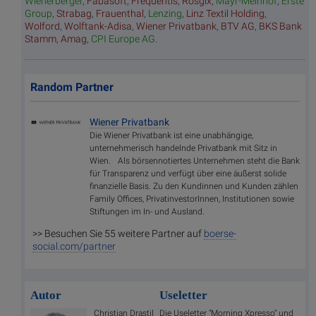
Wienerberger
,
Fabasoft
,
Frequentis
,
Rosgix
,
Mayr-Melnhof
,
Erste
Group
,
Strabag
,
Frauenthal
,
Lenzing
,
Linz Textil Holding
,
Wolford
,
Wolftank-Adisa
,
Wiener Privatbank
,
BTV AG
,
BKS Bank
Stamm
,
Amag
,
CPI Europe AG
.
Random Partner
Wiener Privatbank
Die Wiener Privatbank ist eine unabhängige,
unternehmerisch handelnde Privatbank mit Sitz in
Wien. Als börsennotiertes Unternehmen steht die Bank
für Transparenz und verfügt über eine äußerst solide
finanzielle Basis. Zu den Kundinnen und Kunden zählen
Family Offices, PrivatinvestorInnen, Institutionen sowie
Stiftungen im In- und Ausland.
>> Besuchen Sie 55 weitere Partner auf
boerse-
social.com/partner
Autor
Useletter
Christian Drastil
Die Useletter "Morning Xpresso" und