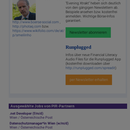
"Evening Xtrakt" heben sich deutlich
von den gängigen Newslettern ab.
Beispiele ansehen bzw. kostenfrei
anmelden. Wichtige Börse-Infos
garantiert.
http://www.boerse-social.com
,
http://photaq.com
bzw.
https://www.wikifolio.com/de/at/
Newsletter abonnieren
p/smeilinho
Runplugged
Infos über neue Financial Literacy
Audio Files für die Runplugged App
(kostenfrei downloaden über
http://runplugged.com/spreadit
)
per Newsletter erhalten
Ausgewählte Jobs von PIR-Partnern
.net Developer (f/m/d)
Wien / Österreichische Post
Datenschutzmanager*in Wien (w/m/d)
Wien / Österreichische Post