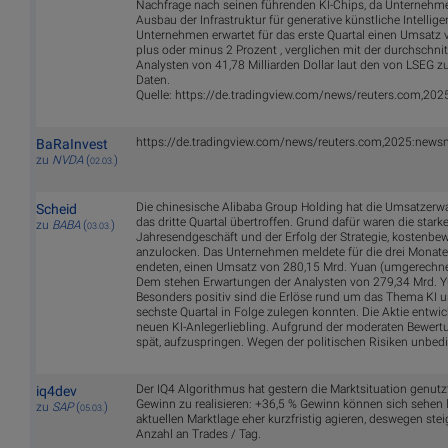
Nachfrage nach seinen führenden KI-Chips, da Unternehmen
Ausbau der Infrastruktur für generative künstliche Intelli
Unternehmen erwartet für das erste Quartal einen Umsatz vo
plus oder minus 2 Prozent , verglichen mit der durchschni
Analysten von 41,78 Milliarden Dollar laut den von LSEG
Daten.
Quelle: https://de.tradingview.com/news/reuters.com,2
https://de.tradingview.com/news/reuters.com,2025:ne
BaRaInvest
zu
NVDA
(
)
02.03.
Die chinesische Alibaba Group Holding hat die Umsatzer
Scheid
das dritte Quartal übertroffen. Grund dafür waren die star
zu
BABA
(
)
03.03.
Jahresendgeschäft und der Erfolg der Strategie, kostenbe
anzulocken. Das Unternehmen meldete für die drei Monate
endeten, einen Umsatz von 280,15 Mrd. Yuan (umgerechnet
Dem stehen Erwartungen der Analysten von 279,34 Mrd. 
Besonders positiv sind die Erlöse rund um das Thema KI 
sechste Quartal in Folge zulegen konnten. Die Aktie entwic
neuen KI-Anlegerliebling. Aufgrund der moderaten Bewertu
spät, aufzuspringen. Wegen der politischen Risiken unbed
Der IQ4 Algorithmus hat gestern die Marktsituation genutz
iq4dev
Gewinn zu realisieren: +36,5 % Gewinn können sich sehen l
zu
SAP
(
)
05.03.
aktuellen Marktlage eher kurzfristig agieren, deswegen stei
Anzahl an Trades / Tag.