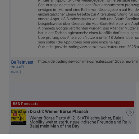
Kindes an App-Entwickler weitergegeben, ohne sensible Info
Geburtstage oder staatliche Identifikationsnummern preiszu
erwägen im Moment eine Reihe von Gesetzgebern auf Bunde
einzelstaatlicher Ebene Gesetze zur Altersüberprüfung für s
andere Apps. US-Bundesstaaten wie Utah und South Carolina
beispielsweise über Gesetze, die App-Store-Betreiber wie App
Alphabets Google verpflichten würden, das Alter der Nutzer z
hat in der Technologiebranche einen Konflikt darüber ausgelös
Überprüfung des Alters von Nutzern unter 18 Jahren überhau
sein sollte - die App-Stores oder jede einzelne App.
Quelle: https://de.tradingview.com/news/reuters.com,2025
https://de.tradingview.com/news/reuters.com,2025:newsm
BaRaInvest
zu
AAPL
(
)
02.03.
BSN Podcasts
Christian Drastil: Wiener Börse Plausch
Wiener Börse Party #1216: ATX schwächer, Bajaj
Mobility weiter stark, neue indische Freunde und Rajiv
Bajaj mein Man of the Day