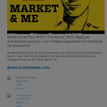
Wiener Börse Party #1207: ATX leichter, FACC, Bajaj und
Wienerberger gesucht, 2 von 3 Regierungsparteien für Comeback
der Behaltefrist
Die Wiener Börse Party ist ein Podcastprojekt für Audio-CD.at von Christian Drastil
Comm.. Unter dem Motto „Market & Me“ berichtet Christian Drastil über das
Tagesgeschehen an der Wiener Börse. Inh...
Books
josefchladek.com
Machiel Botman
Heartbeat
1994
Volute
João Linneu
JJ VFF VV
2026
Void