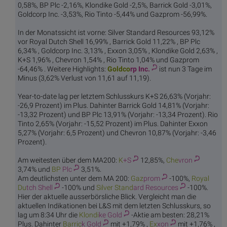
0,58%, BP Plc -2,16%, Klondike Gold -2,5%, Barrick Gold -3,01%,
Goldcorp Inc. -3,53%, Rio Tinto -5,44% und Gazprom -56,99%.
In der Monatssicht ist vorne: Silver Standard Resources 93,12%
vor Royal Dutch Shell 16,99% , Barrick Gold 11,22% , BP Plc
6,34% , Goldcorp Inc. 3,13% , Exxon 3,05% , Klondike Gold 2,63% ,
K+S 1,96% , Chevron 1,54% , Rio Tinto 1,04% und Gazprom
-64,46% . Weitere Highlights:
Goldco
rp Inc.
ist nun 3 Tage im
Minus (3,62% Verlust von 11,61 auf 11,19).
Year-to-date lag per letztem Schlusskurs K+S 26,63% (Vorjahr:
-26,9 Prozent) im Plus. Dahinter Barrick Gold 14,81% (Vorjahr:
-13,32 Prozent) und BP Plc 13,91% (Vorjahr: -13,34 Prozent). Rio
Tinto 2,65% (Vorjahr: -15,52 Prozent) im Plus. Dahinter Exxon
5,27% (Vorjahr: 6,5 Prozent) und Chevron 10,87% (Vorjahr: -3,46
Prozent).
Am weitesten über dem MA200:
K
+S
12,85%,
Che
vron
3,74% und
BP
Plc
3,51%.
Am deutlichsten unter dem MA 200:
Gaz
prom
-100%,
Royal
Du
tch Shell
-100% und
Silver Stand
ard Resources
-100%.
Hier der aktuelle ausserbörsliche Blick. Vergleicht man die
aktuellen Indikationen bei L&S mit dem letzten Schlusskurs, so
lag um 8:34 Uhr die
Klondi
ke Gold
-Aktie am besten: 28,21%
Plus. Dahinter
Barric
k Gold
mit +1,79% ,
Ex
xon
mit +1,76% ,