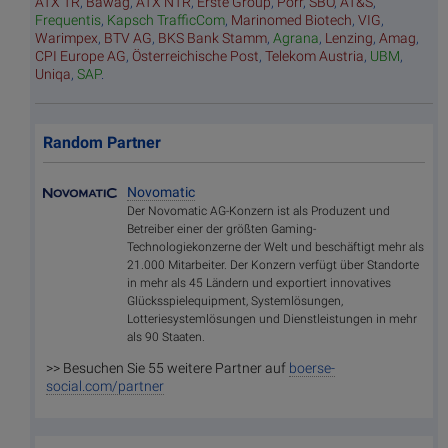
ATX TR
,
Bawag
,
ATX NTR
,
Erste Group
,
Porr
,
SBO
,
AT&S
,
Frequentis
,
Kapsch TrafficCom
,
Marinomed Biotech
,
VIG
,
Warimpex
,
BTV AG
,
BKS Bank Stamm
,
Agrana
,
Lenzing
,
Amag
,
CPI Europe AG
,
Österreichische Post
,
Telekom Austria
,
UBM
,
Uniqa
,
SAP
.
Random Partner
Novomatic
Der Novomatic AG-Konzern ist als Produzent und
Betreiber einer der größten Gaming-
Technologiekonzerne der Welt und beschäftigt mehr als
21.000 Mitarbeiter. Der Konzern verfügt über Standorte
in mehr als 45 Ländern und exportiert innovatives
Glücksspielequipment, Systemlösungen,
Lotteriesystemlösungen und Dienstleistungen in mehr
als 90 Staaten.
>> Besuchen Sie 55 weitere Partner auf
boerse-
social.com/partner