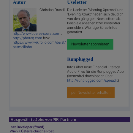
Autor
Useletter
Christian Drastil
Die Useletter "Morning Xpresso" und
"Evening Xtrakt" heben sich deutlich
von den gängigen Newslettern ab.
Beispiele ansehen bzw. kostenfrei
anmelden. Wichtige Börse-Infos
garantiert.
http://www.boerse-social.com
,
http://photaq.com
bzw.
https://www.wikifolio.com/de/at/
Newsletter abonnieren
p/smeilinho
Runplugged
Infos über neue Financial Literacy
Audio Files für die Runplugged App
(kostenfrei downloaden über
http://runplugged.com/spreadit
)
per Newsletter erhalten
Ausgewählte Jobs von PIR-Partnern
.net Developer (f/m/d)
Wien / Österreichische Post