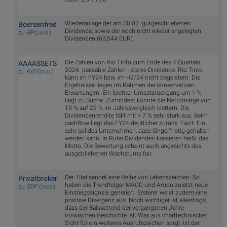
Wiederanlage der am 20.02. gutgeschriebenen
Boersenfred
Dividende, sowie der noch nicht wieder angelegten
zu
BP
(
)
24.02.
Dividenden (63,544 EUR).
Die Zahlen von Rio Tinto zum Ende des 4.Quartals
AAAASSETS
2024: passable Zahlen - starke Dividende. Rio Tinto
zu
RIO
(
)
23.02.
kann im FY24 bzw. im H2/24 nicht begeistern. Die
Ergebnisse liegen im Rahmen der konservativen
Erwartungen. Ein leichter Umsatzrückgang um 1 %
liegt zu Buche. Zumindest konnte die Nettomarge von
19 % auf 22 % im Jahresvergleich klettern. Die
Dividendenrendite fällt mit > 7 % sehr stark aus. Beim
cashflow liegt das FY24 deutlicher zurück. Fazit: Ein
sehr solides Unternehmen, dass längerfristig gehalten
werden kann. In Ruhe Dividenden kassieren heißt das
Motto. Die Bewertung scheint auch angesichts des
ausgebliebenen Wachstums fair.
Der Titel sendet eine Reihe von Lebenszeichen: So
Privatbroker
haben die Trendfolger MACD und Aroon zuletzt neue
zu
SDF
(
)
25.02.
Einstiegssignale generiert. Ersterer weist zudem eine
positive Divergenz aus. Noch wichtiger ist allerdings,
dass der Baissetrend der vergangenen Jahre
inzwischen Geschichte ist. Was aus charttechnischer
Sicht für ein weiteres Ausrufezeichen sorgt, ist der