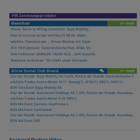
PIR-Zeichnungsprodukte
Newsflow
>> mehr
Wiener Börse zu Mittag schwächer: Bajaj Mobility,...
Fear of missing out bei wikifolio 07.08.26: Alpha...
wikifolio Champion per ..: Simon Weishar mit Szew...
ATX TR-Frühmover: Österreichische Post, AT&S, Str...
DAX-Frühmover: DAIMLER TRUCK HLD..., SAP, Scout24...
Analysten zu Kontron: "Q2 stärkt unser Vertrauen ...
Börse Social Club Board
>> mehr
Star der Stunde: Bajaj Mobility AG 9.62%, Rutsch der Stunde: Österreichische Post -1.97%
wikifolio-Trades Austro-Aktien 10-11: Bawag(1), AT&S(1), RBI(1), OMV(1)
BSN Vola-Event Bajaj Mobility AG
Star der Stunde: Austriacard Holdings AG 2.24%, Rutsch der Stunde: Rosenbauer -5.39%
wikifolio-Trades Austro-Aktien 9-10: RBI(1)
BSN MA-Event Siemens Healthineers
BSN MA-Event Continental
Star der Stunde: Austriacard Holdings AG 2.34%, Rutsch der Stunde: Rosenbauer -1.95%
BSN MA-Event SAP
Featured Partner Video