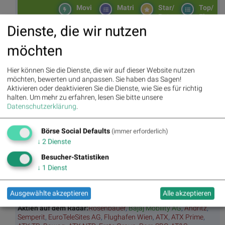
Movi
Matri
Star/
Top/
ng
x
Rutsc
Flop
Averages
h der
Diashows
Dienste, die wir nutzen
Stunde
Umsa
„n“
Tage
Märk
möchten
tz
Tage
ssieg
te/
BS-
Top/Flop
er/
Indikation
Hier können Sie die Dienste, die wir auf dieser Website nutzen
Hitpa
verlierer
en
möchten, bewerten und anpassen. Sie haben das Sagen!
rade
Aktivieren oder deaktivieren Sie die Dienste, wie Sie es für richtig
Repo
halten.
Um mehr zu erfahren, lesen Sie bitte unsere
rting
Datenschutzerklärung
.
Days
Börse Social Defaults
(immer erforderlich)
Bildnachweis
↓
2
Dienste
1. BSN Group Rohstoffaktien Performancevergleich YTD, Stand:
Besucher-Statistiken
01.03.2025
↓
1
Dienst
2. Ernte, Mähdrescher,
AFNR
/
Shutterstock.com
, AFNR /
Shutterstock.com
Ausgewählte akzeptieren
Alle akzeptieren
Aktien auf dem Radar:
Rosenbauer
,
Bajaj Mobility AG
,
Andritz
,
Semperit
,
EuroTeleSites AG
,
Flughafen Wien
,
ATX
,
ATX Prime
,