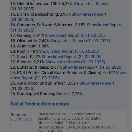
14. Global Innovation 1000: 5,27%
Show latest Report
(01.03.2025)
15. Licht und Beleuchtung: 3,93%
Show latest Report
(01.03.2025)
16. Computer, Software & Internet : 3,15%
Show latest Report
(01.03.2025)
17. Gaming: 2,91%
Show latest Report (01.03.2025)
18. Ölindustrie: 2,44%
Show latest Report (01.03.2025)
19. Aluminium: 1,88%
20. Post: 1,18%
Show latest Report (01.03.2025)
21. Sport: -0,22%
Show latest Report (22.02.2025)
22. Energie: -2,21%
Show latest Report (01.03.2025)
23. Luftfahrt & Reise: -2,87%
Show latest Report (01.03.2025)
24. PCB (Printed Circuit Board Producer & Clients): -3,07%
Show
latest Report (01.03.2025)
25. Auto, Motor und Zulieferer: -3,52%
Show latest Report
(01.03.2025)
26. Runplugged Running Stocks: -7,75%
Social Trading Kommentare
Kapitalmaßnahme: Dividende Datum der
Rouman
Durchführung: 28.02.2025 04:07 Brutto-
zu
ABR
(
)
28.02.
Dividende/Stück: EUR 0,10 Netto-
Dividende/Stück: EUR 0,08 Stück: 22,00 Änderung
Cash: EUR 1,80