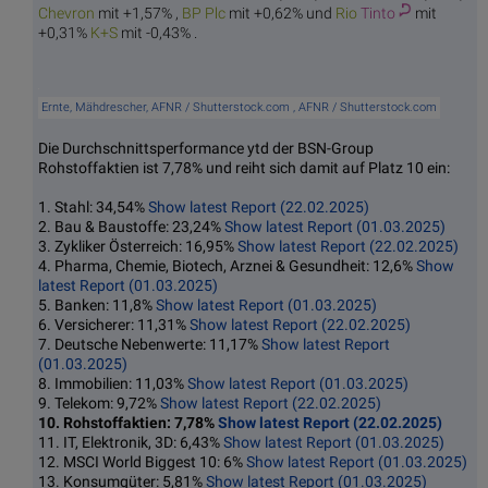
Che
vron
mit +1,57% ,
BP
Plc
mit +0,62% und
Rio
Tinto
mit
+0,31%
K
+S
mit -0,43% .
Ernte, Mähdrescher, AFNR / Shutterstock.com , AFNR / Shutterstock.com
Die Durchschnittsperformance ytd der BSN-Group
Rohstoffaktien ist 7,78% und reiht sich damit auf Platz 10 ein:
1. Stahl: 34,54%
Show latest Report (22.02.2025)
2. Bau & Baustoffe: 23,24%
Show latest Report (01.03.2025)
3. Zykliker Österreich: 16,95%
Show latest Report (22.02.2025)
4. Pharma, Chemie, Biotech, Arznei & Gesundheit: 12,6%
Show
latest Report (01.03.2025)
5. Banken: 11,8%
Show latest Report (01.03.2025)
6. Versicherer: 11,31%
Show latest Report (22.02.2025)
7. Deutsche Nebenwerte: 11,17%
Show latest Report
(01.03.2025)
8. Immobilien: 11,03%
Show latest Report (01.03.2025)
9. Telekom: 9,72%
Show latest Report (22.02.2025)
10. Rohstoffaktien: 7,78%
Show latest Report (22.02.2025)
11. IT, Elektronik, 3D: 6,43%
Show latest Report (01.03.2025)
12. MSCI World Biggest 10: 6%
Show latest Report (01.03.2025)
13. Konsumgüter: 5,81%
Show latest Report (01.03.2025)