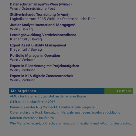
Datenschutzmanager*in Wien (w/m/d)
Wien / Österreichische Post
Stellvertretende Teamleitung (w/m/d)
Logistikzentrum 6965 Wolfurt / Österreichische Post
Junior Analyst International Mortgages*
Wien / Bawag
Leasingabwicklung Vertriebsinnendienst
Klagenfurt / Bawag
Expert Asset Liability Management
Klagenfurt / Bawag
Portfolio Manager:in Operation
Wien / Verbund
Expert:in Bilanzierung mit Projektaufgaben
Wien / Verbund
Expert:in KI & digitale Zusammenarbeit
Wien / Verbund
Meistgelesen
>> mehr
AMCs für Österreich, gelistet an der Wiener Börse
C.I.R.A.-Jahreskonferenz 2016
Purina als erster NIQ ConnectAI Charter-Kunde vorgestellt
Österreichische Post: Umsatz im Halbjahr gestiegen, Ergebnis rückläufig
Kontron-Vorstände kaufen zu
Wie Manz, Wirecard, Drillisch, Siemens, Commerzbank und FACC für Gesprächsstoff sorgten