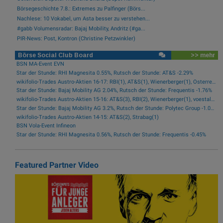
Börsegeschichte 7.8.: Extremes zu Palfinger (Börs...
Nachlese: 10 Vokabel, um Asta besser zu verstehen...
#gabb Volumensradar: Bajaj Mobility, Andritz (#ga...
PIR-News: Post, Kontron (Christine Petzwinkler)
Börse Social Club Board
>> mehr
BSN MA-Event EVN
Star der Stunde: RHI Magnesita 0.55%, Rutsch der Stunde: AT&S -2.29%
wikifolio-Trades Austro-Aktien 16-17: RBI(1), AT&S(1), Wienerberger(1), Österreichische Post(1)
Star der Stunde: Bajaj Mobility AG 2.04%, Rutsch der Stunde: Frequentis -1.76%
wikifolio-Trades Austro-Aktien 15-16: AT&S(3), RBI(2), Wienerberger(1), voestalpine(1), Kontron(1), Bawag(1)
Star der Stunde: Bajaj Mobility AG 3.2%, Rutsch der Stunde: Polytec Group -1.01%
wikifolio-Trades Austro-Aktien 14-15: AT&S(2), Strabag(1)
BSN Vola-Event Infineon
Star der Stunde: RHI Magnesita 0.56%, Rutsch der Stunde: Frequentis -0.45%
Featured Partner Video