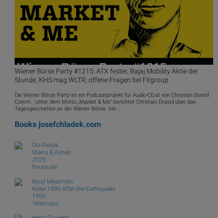
Wiener Börse Party #1215: ATX fester, Bajaj Mobility Aktie der
Stunde, KHS mag WLTR, offene Fragen bei Fitgroup
Die Wiener Börse Party ist ein Podcastprojekt für Audio-CD.at von Christian Drastil
Comm.. Unter dem Motto „Market & Me“ berichtet Christian Drastil über das
Tagesgeschehen an der Wiener Börse. Inh...
Books
josefchladek.com
Ola Rindal
Stains & Ashes
2025
Poursuite
Ryuji Miyamoto
Kobe 1995 After the Earthquake
1995
Telescope
Harry Gruyaert