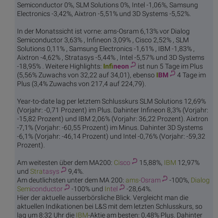
Semiconductor 0%, SLM Solutions 0%, Intel -1,06%, Samsung
Electronics -3,42%, Aixtron -5,51% und 3D Systems -5,52%.
In der Monatssicht ist vorne: ams-Osram 6,13% vor Dialog
Semiconductor 3,63% , Infineon 3,09% , Cisco 2,52% , SLM
Solutions 0,11% , Samsung Electronics -1,61% , IBM -1,83% ,
Aixtron -4,62% , Stratasys -5,44% , Intel -5,57% und 3D Systems
-18,95% . Weitere Highlights:
Infi
neon
ist nun 5 Tage im Plus
(5,56% Zuwachs von 32,22 auf 34,01), ebenso
I
BM
4 Tage im
Plus (3,4% Zuwachs von 217,4 auf 224,79).
Year-to-date lag per letztem Schlusskurs SLM Solutions 12,69%
(Vorjahr: -0,71 Prozent) im Plus. Dahinter Infineon 8,3% (Vorjahr:
-15,82 Prozent) und IBM 2,06% (Vorjahr: 36,22 Prozent). Aixtron
-7,1% (Vorjahr: -60,55 Prozent) im Minus. Dahinter 3D Systems
-6,1% (Vorjahr: -46,14 Prozent) und Intel -0,76% (Vorjahr: -59,32
Prozent).
Am weitesten über dem MA200:
Ci
sco
15,88%,
I
BM
12,97%
und
Stra
tasys
9,4%.
Am deutlichsten unter dem MA 200:
ams-
Osram
-100%,
Dialog
Sem
iconductor
-100% und
In
tel
-28,64%.
Hier der aktuelle ausserbörsliche Blick. Vergleicht man die
aktuellen Indikationen bei L&S mit dem letzten Schlusskurs, so
lag um 8:32 Uhr die
I
BM
-Aktie am besten: 0,48% Plus. Dahinter