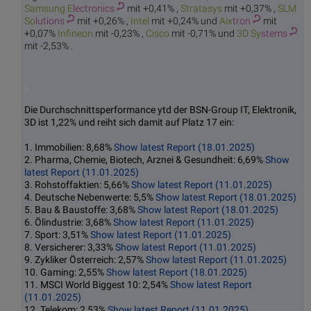
Samsung E
lectronics
mit +0,41% ,
Stra
tasys
mit +0,37% ,
SLM
So
lutions
mit +0,26% ,
In
tel
mit +0,24% und
Aix
tron
mit
+0,07%
Infi
neon
mit -0,23% ,
Ci
sco
mit -0,71% und
3D Sy
stems
mit -2,53% .
Die Durchschnittsperformance ytd der BSN-Group IT, Elektronik,
3D ist 1,22% und reiht sich damit auf Platz 17 ein:
1. Immobilien: 8,68%
Show latest Report (18.01.2025)
2. Pharma, Chemie, Biotech, Arznei & Gesundheit: 6,69%
Show
latest Report (11.01.2025)
3. Rohstoffaktien: 5,66%
Show latest Report (11.01.2025)
4. Deutsche Nebenwerte: 5,5%
Show latest Report (18.01.2025)
5. Bau & Baustoffe: 3,68%
Show latest Report (18.01.2025)
6. Ölindustrie: 3,68%
Show latest Report (11.01.2025)
7. Sport: 3,51%
Show latest Report (11.01.2025)
8. Versicherer: 3,33%
Show latest Report (11.01.2025)
9. Zykliker Österreich: 2,57%
Show latest Report (11.01.2025)
10. Gaming: 2,55%
Show latest Report (18.01.2025)
11. MSCI World Biggest 10: 2,54%
Show latest Report
(11.01.2025)
12. Telekom: 2,53%
Show latest Report (11.01.2025)