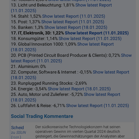
13. Licht und Beleuchtung: 1,81%
Show latest Report
(11.01.2025)
14. Stahl: 1,52%
Show latest Report (11.01.2025)
15. Post: 1,37%
Show latest Report (11.01.2025)
16. Banken: 1,3%
Show latest Report (18.01.2025)
17. IT, Elektronik, 3D: 1,22%
Show latest Report (11.01.2025)
18. Konsumgüter: 1,14%
Show latest Report (11.01.2025)
19. Global Innovation 1000: 1,09%
Show latest Report
(18.01.2025)
20. PCB (Printed Circuit Board Producer & Clients): 0,72%
Show
latest Report (11.01.2025)
21. Aluminium: 0%
22. Computer, Software & Internet : -0,15%
Show latest Report
(18.01.2025)
23. Runplugged Running Stocks: -2,69%
24. Energie: -3,54%
Show latest Report (18.01.2025)
25. Auto, Motor und Zulieferer: -5,72%
Show latest Report
(18.01.2025)
26. Luftfahrt & Reise: -6,71%
Show latest Report (11.01.2025)
Social Trading Kommentare
Der südkoreanische Technologiekonzern hat seinen
Scheid
operativen Gewinn im vierten Quartal 2024 deutlich
zu
SSUN
gesteigert, die Gewinnschätzungen der Analysten aber
(
)
13.01.