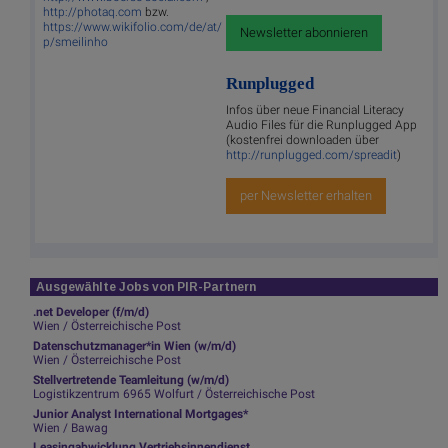
http://photaq.com
bzw.
https://www.wikifolio.com/de/at/
Newsletter abonnieren
p/smeilinho
Runplugged
Infos über neue Financial Literacy
Audio Files für die Runplugged App
(kostenfrei downloaden über
http://runplugged.com/spreadit
)
per Newsletter erhalten
Ausgewählte Jobs von PIR-Partnern
.net Developer (f/m/d)
Wien / Österreichische Post
Datenschutzmanager*in Wien (w/m/d)
Wien / Österreichische Post
Stellvertretende Teamleitung (w/m/d)
Logistikzentrum 6965 Wolfurt / Österreichische Post
Junior Analyst International Mortgages*
Wien / Bawag
Leasingabwicklung Vertriebsinnendienst