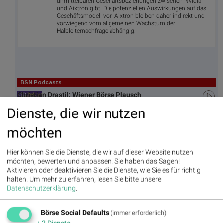
unmittelbaren Geschäftsbeziehungen zwischen Nvidia
und Aixtron gibt. Die potenziellen Auswirkungen auf das
Geschäftsmodell von Aixtron bleiben daher indirekt und
vorwiegend vom allgemeinen Wachstum der
Halbleiternachfrage abhängig.
BSN Podcasts
Christian Drastil: Wiener Börse Plausch
Private Investor Relations Podcast #38: 10
Dienste, die wir nutzen
Vokabel, um Asta besser zu verstehen (Christoph
Rainer / Maxim Petzwinkler)
möchten
Hier können Sie die Dienste, die wir auf dieser Website nutzen
möchten, bewerten und anpassen. Sie haben das Sagen!
BSNgine
Aktivieren oder deaktivieren Sie die Dienste, wie Sie es für richtig
halten.
Um mehr zu erfahren, lesen Sie bitte unsere
Movi
Matri
Star/
Top/
Datenschutzerklärung
.
ng
x
Rutsc
Flop
Averages
h der
Diashows
Stunde
Börse Social Defaults
(immer erforderlich)
Umsa
„n“
Tage
Märk
↓
2
Dienste