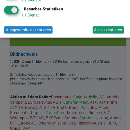
tz
Tage
ssieg
te/
BS-
Top/Flop
er/
Indikation
Besucher-Statistiken
Hitpa
verlierer
en
↓
1
Dienst
rade
Repo
rting
Ausgewählte akzeptieren
Alle akzeptieren
Days
Bildnachweis
1. BSN Group IT, Elektronik, 3D Performancevergleich YTD, Stand:
18.01.2025
2. Tastatur, Keyboard, Laptop, IT, Elektronik,
phttp://www.shutterstock.com/de/pic-120718087/stock-photo-keyboard-
of-laptop-closeup.html
Aktien auf dem Radar:
Rosenbauer
,
Bajaj Mobility AG
,
Andritz
,
Semperit
,
EuroTeleSites AG
,
Flughafen Wien
,
ATX
,
ATX Prime
,
ATX TR
,
Bawag
,
ATX NTR
,
Erste Group
,
Porr
,
SBO
,
AT&S
,
Frequentis
,
Kapsch TrafficCom
,
Marinomed Biotech
,
VIG
,
Warimpex
,
BTV AG
,
BKS Bank Stamm
,
Agrana
,
Lenzing
,
Amag
,
CPI Europe AG
,
Österreichische Post
,
Telekom Austria
,
UBM
,
Uniqa
,
SAP
.