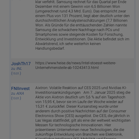
klar verfehlt. Samsung rechnet für das Quartal per Ende
Dezember mit einem Gewinn von 6,5 Billionen Won
(umgerechnet rund 4,3 Mrd. Euro). Das entspricht zwar
einem Plus von 131 Prozent, liegt aber deutlich unter den
durchschnittlichen Analystenschätzungen (7,7 Billionen
Won. Als Gründe für die enttäuschenden Zahlen nannte
Samsung die schwächere Nachfrage nach PCs und
Smartphones sowie steigende Kosten für Forschung,
Entwicklung und Investitionen. Die Aktie befindet sich im
Abwärtstrend, ich sehe weiterhin keinen
Handlungsbedarf.
https://www.heise.de/news/Intel-stoesst-weitere-
JoshTh17
Unternehmensteile-ab-10243413.html
zu
INL
(
)
15.01.
Aixtron: Volatile Reaktion auf CES 2025 und Nvidias KI-
FNIInvest
Investitionsankündigungen Am 7. Januar 2025 stieg die
zu
AIXA
Aktie von Aixtron deutlich um 5,6 % auf ein Tageshoch
(
)
13.01.
von 15,95 €, bevor sie im Laufe der Woche wieder auf
15,31 € zurückfiel. Dieser Kursanstieg wurde unter
anderem durch positive Nachrichten auf der Consumer
Electronics Show (CES) ausgelöst. Die CES, die jährlich in
Las Vegas stattfindet, gilt als eine der weltweit wichtigsten
Messen für technologische Innovationen. Hier
präsentieren Unternehmen neue Technologien, die die
zukünftige Entwicklung von Branchen wie Elektronik,