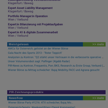
Klagenfurt / Bawag
Expert Asset Liability Management
Klagenfurt / Bawag
Portfolio Manager:in Operation
Wien / Verbund
Expert:in Bilanzierung mit Projektaufgaben
Wien / Verbund
Expert:in KI & digitale Zusammenarbeit
Wien / Verbund
Meistgelesen
>> mehr
AMCs für Österreich, gelistet an der Wiener Börse
Gala Nacht des Sports 2013 - "Roter Teppich"
Analysten zu Kontron: "Q2 stärkt unser Vertrauen in die verbesserte operative Qualität"
Unser Volumensrobot sagt: Palfinger (#gabb Radar)
PIR-News zu Kontron, Frequentis, Porr, BKS, Research zu Erste Group, Verbund (Christine Petzwinkler)
Wiener Börse zu Mittag schwächer: Bajaj Mobility, FACC und Agrana gesucht
PIR-Zeichnungsprodukte
Newsflow
>> mehr
Wiener Börse Party #1216: ATX schwächer, Bajaj Mo...
Österreich-Depots: Weekend-Bilanz (Depot Kommentar)