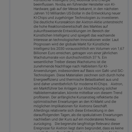
Künstlicher Intelligenz (KI), Mobilität und Energie
beeinflussen. Nvidia, ein führender Hersteller von KI-
Hardware, gab auf der Messe bekannt, in den nächsten
Jahren 10 Milliarden US-Dollar in die Entwicklung neuer
KI-Chips und zugehöriger Technologien zu investieren.
Die deutliche Kursreaktion der Aixtron-Aktie unterstreicht
die hohe Reaktionsbereitschaft des Marktes auf
zukunftsweisende Entwicklungen im Bereich der
Künstlichen Intelligenz und spiegelt das wachsende
Interesse an technologischen Innovationen wider. Laut
Prognosen wird der globale Markt für Künstliche
Intelligenz bis 2030 voraussichtlich ein Volumen von 1,67
Billionen Euro erreichen, getragen von einer jährlichen
Wachstumsrate von durchschnittlich 37 %. Ein
wesentlicher Treiber dieses Wachstums ist die
zunehmende Nachfrage nach Halbleitern für KI-
Anwendungen, insbesondere auf Basis von GaN- und SiC-
Technologien. Diese Materialien zeichnen sich durch hohe
Energieeffizienz und thermische Belastbarkeit aus und
sind daher unentbehrlich für moderne KI-Chips. Aixtron,
ein Marktführer bei Anlagen zur Abscheidung solcher
Halbleitermaterialien, könnte mittelbar von diesem Trend
profitieren. Der anfängliche Kursanstieg reflektierte die
optimistischen Erwartungen an den KI-Markt und die
möglichen Implikationen für Aixtrons Geschäft.
Allerdings relativierte sich diese Entwicklung in den
darauffolgenden Tagen, als die spekulativen Erwartungen
nachließen und der Kurs auf ein moderateres Niveau
zurückging. Die begrenzte langfristige Relevanz dieser
Ereignisse für Aixtron liegt darin begründet, dass es keine