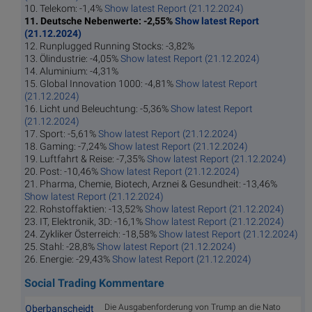
10. Telekom: -1,4%
Show latest Report (21.12.2024)
11. Deutsche Nebenwerte: -2,55%
Show latest Report
(21.12.2024)
12. Runplugged Running Stocks: -3,82%
13. Ölindustrie: -4,05%
Show latest Report (21.12.2024)
14. Aluminium: -4,31%
15. Global Innovation 1000: -4,81%
Show latest Report
(21.12.2024)
16. Licht und Beleuchtung: -5,36%
Show latest Report
(21.12.2024)
17. Sport: -5,61%
Show latest Report (21.12.2024)
18. Gaming: -7,24%
Show latest Report (21.12.2024)
19. Luftfahrt & Reise: -7,35%
Show latest Report (21.12.2024)
20. Post: -10,46%
Show latest Report (21.12.2024)
21. Pharma, Chemie, Biotech, Arznei & Gesundheit: -13,46%
Show latest Report (21.12.2024)
22. Rohstoffaktien: -13,52%
Show latest Report (21.12.2024)
23. IT, Elektronik, 3D: -16,1%
Show latest Report (21.12.2024)
24. Zykliker Österreich: -18,58%
Show latest Report (21.12.2024)
25. Stahl: -28,8%
Show latest Report (21.12.2024)
26. Energie: -29,43%
Show latest Report (21.12.2024)
Social Trading Kommentare
Die Ausgabenforderung von Trump an die Nato
Oberbanscheidt