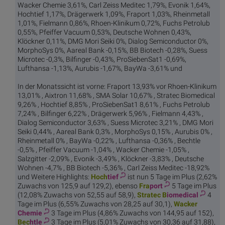
Wacker Chemie 3,61%, Carl Zeiss Meditec 1,79%, Evonik 1,64%,
Hochtief 1,17%, Drägerwerk 1,09%, Fraport 1,03%, Rheinmetall
1,01%, Fielmann 0,86%, Rhoen-Klinikum 0,72%, Fuchs Petrolub
0,55%, Pfeiffer Vacuum 0,53%, Deutsche Wohnen 0,43%,
Klöckner 0,11%, DMG Mori Seiki 0%, Dialog Semiconductor 0%,
MorphoSys 0%, Aareal Bank -0,15%, BB Biotech -0,28%, Suess
Microtec -0,3%, Bilfinger -0,43%, ProSiebenSat1 -0,69%,
Lufthansa -1,13%, Aurubis -1,67%, BayWa -3,61% und
In der Monatssicht ist vorne: Fraport 13,93% vor Rhoen-Klinikum
13,01% , Aixtron 11,68% , SMA Solar 10,67% , Stratec Biomedical
9,26% , Hochtief 8,85% , ProSiebenSat1 8,61% , Fuchs Petrolub
7,24% , Bilfinger 6,22% , Drägerwerk 5,96% , Fielmann 4,43% ,
Dialog Semiconductor 3,63% , Suess Microtec 3,21% , DMG Mori
Seiki 0,44% , Aareal Bank 0,3% , MorphoSys 0,15% , Aurubis 0% ,
Rheinmetall 0% , BayWa -0,22% , Lufthansa -0,36% , Bechtle
-0,5% , Pfeiffer Vacuum -1,04% , Wacker Chemie -1,05% ,
Salzgitter -2,09% , Evonik -3,49% , Klöckner -3,83% , Deutsche
Wohnen -4,7% , BB Biotech -5,36% , Carl Zeiss Meditec -18,92%
und Weitere Highlights:
Hoch
tief
ist nun 5 Tage im Plus (2,62%
Zuwachs von 125,9 auf 129,2), ebenso
Fra
port
5 Tage im Plus
(12,08% Zuwachs von 52,55 auf 58,9),
Stratec B
iomedical
4
Tage im Plus (6,55% Zuwachs von 28,25 auf 30,1),
Wacker
Chemie
3 Tage im Plus (4,86% Zuwachs von 144,95 auf 152),
Bec
htle
3 Tage im Plus (5,01% Zuwachs von 30,36 auf 31,88),