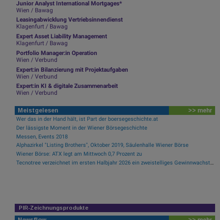
Junior Analyst International Mortgages*
Wien / Bawag
Leasingabwicklung Vertriebsinnendienst
Klagenfurt / Bawag
Expert Asset Liability Management
Klagenfurt / Bawag
Portfolio Manager:in Operation
Wien / Verbund
Expert:in Bilanzierung mit Projektaufgaben
Wien / Verbund
Expert:in KI & digitale Zusammenarbeit
Wien / Verbund
Meistgelesen
>> mehr
Wer das in der Hand hält, ist Part der boersegeschichte.at
Der lässigste Moment in der Wiener Börsegeschichte
Messen, Events 2018
Alphazirkel "Listing Brothers", Oktober 2019, Säulenhalle Wiener Börse
Wiener Börse: ATX legt am Mittwoch 0,7 Prozent zu
Tecnotree verzeichnet im ersten Halbjahr 2026 ein zweistelliges Gewinnwachstum und eine beschleunigte Einführungsdynamik
PIR-Zeichnungsprodukte
Newsflow
>> mehr