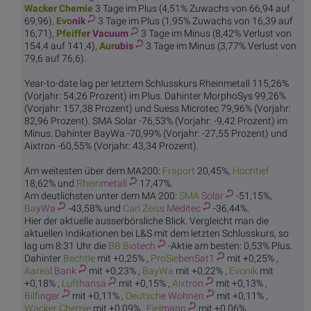
Wacker
Chemie
3 Tage im Plus (4,51% Zuwachs von 66,94 auf
69,96),
Evo
nik
3 Tage im Plus (1,95% Zuwachs von 16,39 auf
16,71),
Pfeiffe
r Vacuum
3 Tage im Minus (8,42% Verlust von
154,4 auf 141,4),
Aur
ubis
3 Tage im Minus (3,77% Verlust von
79,6 auf 76,6).
Year-to-date lag per letztem Schlusskurs Rheinmetall 115,26%
(Vorjahr: 54,26 Prozent) im Plus. Dahinter MorphoSys 99,26%
(Vorjahr: 157,38 Prozent) und Suess Microtec 79,96% (Vorjahr:
82,96 Prozent). SMA Solar -76,53% (Vorjahr: -9,42 Prozent) im
Minus. Dahinter BayWa -70,99% (Vorjahr: -27,55 Prozent) und
Aixtron -60,55% (Vorjahr: 43,34 Prozent).
Am weitesten über dem MA200:
Fra
port
20,45%,
Hoch
tief
18,62% und
Rhein
metall
17,47%.
Am deutlichsten unter dem MA 200:
SMA
Solar
-51,15%,
Ba
yWa
-43,58% und
Carl Zeis
s Meditec
-36,44%.
Hier der aktuelle ausserbörsliche Blick. Vergleicht man die
aktuellen Indikationen bei L&S mit dem letzten Schlusskurs, so
lag um 8:31 Uhr die
BB Bi
otech
-Aktie am besten: 0,53% Plus.
Dahinter
Bec
htle
mit +0,25% ,
ProSie
benSat1
mit +0,25% ,
Aarea
l Bank
mit +0,23% ,
Ba
yWa
mit +0,22% ,
Evo
nik
mit
+0,18% ,
Luft
hansa
mit +0,15% ,
Aix
tron
mit +0,13% ,
Bilf
inger
mit +0,11% ,
Deutsch
e Wohnen
mit +0,11% ,
Wacker
Chemie
mit +0,09% ,
Fiel
mann
mit +0,06% ,