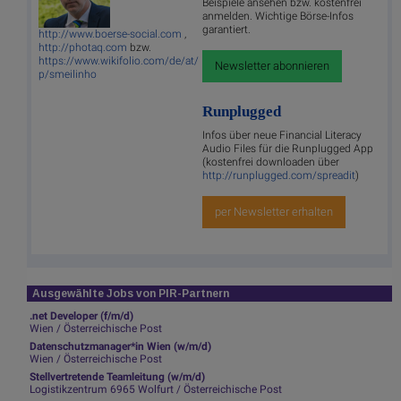
Beispiele ansehen bzw. kostenfrei
anmelden. Wichtige Börse-Infos
garantiert.
http://www.boerse-social.com
,
http://photaq.com
bzw.
https://www.wikifolio.com/de/at/
Newsletter abonnieren
p/smeilinho
Runplugged
Infos über neue Financial Literacy
Audio Files für die Runplugged App
(kostenfrei downloaden über
http://runplugged.com/spreadit
)
per Newsletter erhalten
Ausgewählte Jobs von PIR-Partnern
.net Developer (f/m/d)
Wien / Österreichische Post
Datenschutzmanager*in Wien (w/m/d)
Wien / Österreichische Post
Stellvertretende Teamleitung (w/m/d)
Logistikzentrum 6965 Wolfurt / Österreichische Post