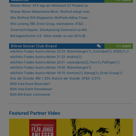
Wiener Börse: ATX legt am Mittwoch 0,7 Prozent zu
Wiener Börse Nebenwerte-Blick: Wolford steigt meh...
Wie Wolford, RHI Magnesita, Wolftank-Adisa, Fraue...
Wie Lenzing, RBI, Erste Group, voestalpine, AT&S ...
Österreich-Depots: Stockpicking Österreich zu Mit...
Börsegeschichte 5.8.: Bitte wieder so wie 2016 (B...
Börse Social Club Board
>> mehr
wikifolio-Trades Austro-Aktien 22-23: Wienerberger(1), Zumtobel(1), AT&S(1), Frequentis(1), FACC(1), Kontron(1)
wikifolio-Trades Austro-Aktien 21-22: Andritz(1)
wikifolio-Trades Austro-Aktien 20-21: voestalpine(2), Porr(1), Palfinger(1)
wikifolio-Trades Austro-Aktien 19-20: Wienerberger(1)
wikifolio-Trades Austro-Aktien 18-19: Kontron(1), Bawag(1), Erste Group(1)
Star der Stunde: RBI 1.35%, Rutsch der Stunde: AT&S -2.07%
BSN Vola-Event Beiersdorf
BSN Vola-Event Rosenbauer
BSN MA-Event Continental
Featured Partner Video