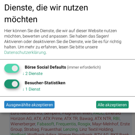
Movi
Matri
Star/
Top/
Dienste, die wir nutzen
ng
x
Rutsc
Flop
Averages
h der
Diashows
möchten
Stunde
Umsa
„n“
Tage
Märk
tz
Tage
ssieg
te/
Hier können Sie die Dienste, die wir auf dieser Website nutzen
BS-
Top/Flop
er/
Indikation
möchten, bewerten und anpassen. Sie haben das Sagen!
Hitpa
verlierer
en
Aktivieren oder deaktivieren Sie die Dienste, wie Sie es für richtig
rade
halten.
Um mehr zu erfahren, lesen Sie bitte unsere
Repo
Datenschutzerklärung
.
rting
Days
Börse Social Defaults
(immer erforderlich)
↓
2
Dienste
Bildnachweis
Besucher-Statistiken
↓
1
Dienst
1. BSN Group Deutsche Nebenwerte Performancevergleich YTD, Stand:
28.12.2024
Ausgewählte akzeptieren
Alle akzeptieren
Aktien auf dem Radar:
Rosenbauer
,
Bajaj Mobility AG
,
Andritz
,
EuroTeleSites AG
,
Semperit
,
Flughafen Wien
,
FACC
,
Emerald
Horizon AG
,
ATX
,
ATX Prime
,
ATX TR
,
Bawag
,
ATX NTR
,
RBI
,
Wienerberger
,
Fabasoft
,
Frequentis
,
Rosgix
,
Mayr-Melnhof
,
Erste
Group
,
Strabag
,
Frauenthal
,
Lenzing
,
Linz Textil Holding
,
Wolford
,
Wolftank-Adisa
,
Wiener Privatbank
,
BTV AG
,
BKS Bank