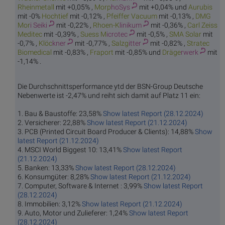
Rhein
metall
mit +0,05% ,
Morp
hoSys
mit +0,04% und
Aur
ubis
mit -0%
Hoch
tief
mit -0,12% ,
Pfeiffe
r Vacuum
mit -0,13% ,
DMG
Mor
i Seiki
mit -0,22% ,
Rhoen-K
linikum
mit -0,36% ,
Carl Zeis
s
Meditec
mit -0,39% ,
Suess M
icrotec
mit -0,5% ,
SMA
Solar
mit
-0,7% ,
Klöc
kner
mit -0,77% ,
Salzg
itter
mit -0,82% ,
Stratec
B
iomedical
mit -0,83% ,
Fra
port
mit -0,85% und
Dräge
rwerk
mit
-1,14% .
Die Durchschnittsperformance ytd der BSN-Group Deutsche
Nebenwerte ist -2,47% und reiht sich damit auf Platz 11 ein:
1. Bau & Baustoffe: 23,58%
Show latest Report (28.12.2024)
2. Versicherer: 22,88%
Show latest Report (21.12.2024)
3. PCB (Printed Circuit Board Producer & Clients): 14,88%
Show
latest Report (21.12.2024)
4. MSCI World Biggest 10: 13,41%
Show latest Report
(21.12.2024)
5. Banken: 13,33%
Show latest Report (28.12.2024)
6. Konsumgüter: 8,28%
Show latest Report (21.12.2024)
7. Computer, Software & Internet : 3,99%
Show latest Report
(28.12.2024)
8. Immobilien: 3,12%
Show latest Report (21.12.2024)
9. Auto, Motor und Zulieferer: 1,24%
Show latest Report
(28.12.2024)