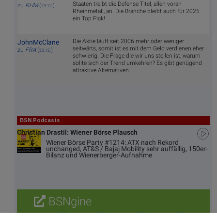
Staaten treibt die Defense Titel, allen voran
zu
RHM
(
)
23.12.
Rheinmetall, an. Die Branche bleibt auch für 2025
ein Top Pick!
Die Aktie läuft seit 2006 mehr oder weniger
JohnMcClane
seitwärts, somit ist es mit dem Geld verdienen eher
zu
FRA
(
)
23.12.
schwierig. Die Frage die wir uns stellen ist, warum
sollte sich der Trend umkehren? Es gibt genügend
attraktive Alternativen.
BSN Podcasts
Christian Drastil: Wiener Börse Plausch
Wiener Börse Party #1214: ATX nach Rekord
unchanged, AT&S / Bajaj Mobility sehr auffällig, 150er-
Bilanz und Wienerberger-Aufnahme
BSNgine