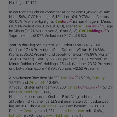
Holdings -12,19%.
In der Monatssicht ist vorne: bet-at-home.com 0,4% vor William
Hill -1,54% , GVC Holdings -5,42% , Lotto24 -9,73% und Century
-20,05% . Weitere Highlights:
Cen
tury
ist nun 4 Tage im Minus
(10,91% Verlust von 3,85 auf 3,43), ebenso
Willia
m Hill
3 Tage
im Minus (0,92% Verlust von 3,16 auf 3,13),
GVC Ho
ldings
3
Tage im Minus (8,07% Verlust von 9,27 auf 8,52).
Year-to-date lag per letztem Schlusskurs Lotto24 37,84%
(Vorjahr: 17,46 Prozent) im Plus. Dahinter William Hill 6,86%
(Vorjahr: 35,02 Prozent) und bet-at-home.com -18,89% (Vorjahr:
-42,62 Prozent). Century -29,71% (Vorjahr: -30,58 Prozent) im
Minus. Dahinter GVC Holdings -25,44% (Vorjahr: -23,32 Prozent)
und bet-at-home.com -18,89% (Vorjahr: -42,62 Prozent).
Am weitesten über dem MA200:
Lot
to24
25,99%,
Cen
tury
15,71% und
Willia
m Hill
13,45%.
Am deutlichsten unter dem MA 200:
bet-at-
home.com
-15,42%
und
GVC Ho
ldings
-0,14%,
Hier der aktuelle ausserbörsliche Blick. Vergleicht man die
aktuellen Indikationen bei L&S mit dem letzten Schlusskurs, so
lag um 8:31 Uhr die
Willia
m Hill
-Aktie am besten: 1,67% Plus.
Dahinter
Cen
tury
mit +1,23% ,
bet-at-
home.com
mit +0,6% ,
Lot
to24
mit +0,4% und
GVC Ho
ldings
mit -0% .