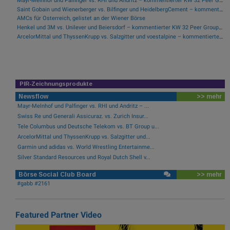
Mayr-Melnhof und Palfinger vs. RHI und Andritz – kommentierter KW 32 Peer Group Watch Zykliker Österreich
Saint Gobain und Wienerberger vs. Bilfinger und HeidelbergCement – kommentierter KW 32 Peer Group Watch Bau & Baustoffe
AMCs für Österreich, gelistet an der Wiener Börse
Henkel und 3M vs. Unilever und Beiersdorf – kommentierter KW 32 Peer Group Watch Konsumgüter
ArcelorMittal und ThyssenKrupp vs. Salzgitter und voestalpine – kommentierter KW 32 Peer Group Watch Stahl
PIR-Zeichnungsprodukte
Newsflow
>> mehr
Mayr-Melnhof und Palfinger vs. RHI und Andritz – ...
Swiss Re und Generali Assicuraz. vs. Zurich Insur...
Tele Columbus und Deutsche Telekom vs. BT Group u...
ArcelorMittal und ThyssenKrupp vs. Salzgitter und...
Garmin und adidas vs. World Wrestling Entertainme...
Silver Standard Resources und Royal Dutch Shell v...
Börse Social Club Board
>> mehr
#gabb #2161
Featured Partner Video