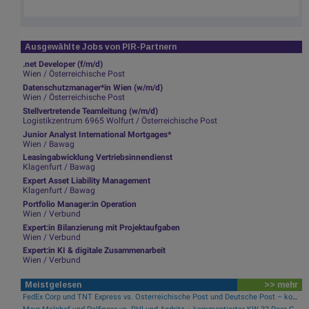
Ausgewählte Jobs von PIR-Partnern
.net Developer (f/m/d)
Wien / Österreichische Post
Datenschutzmanager*in Wien (w/m/d)
Wien / Österreichische Post
Stellvertretende Teamleitung (w/m/d)
Logistikzentrum 6965 Wolfurt / Österreichische Post
Junior Analyst International Mortgages*
Wien / Bawag
Leasingabwicklung Vertriebsinnendienst
Klagenfurt / Bawag
Expert Asset Liability Management
Klagenfurt / Bawag
Portfolio Manager:in Operation
Wien / Verbund
Expert:in Bilanzierung mit Projektaufgaben
Wien / Verbund
Expert:in KI & digitale Zusammenarbeit
Wien / Verbund
Meistgelesen
>> mehr
FedEx Corp und TNT Express vs. Österreichische Post und Deutsche Post – kommentierter KW 32 Peer Group Watch Post