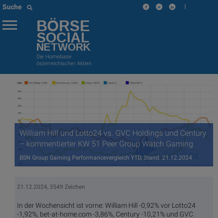
|
Suche
BÖRSE
SOCIAL
NETWORK
Die Homebase
österreichischer Aktien
William Hill und Lotto24 vs. GVC Holdings und Century
– kommentierter KW 51 Peer Group Watch Gaming
BSN Group Gaming Performancevergleich YTD, Stand: 21.12.2024
21.12.2024, 3549 Zeichen
In der Wochensicht ist vorne: William Hill -0,92% vor Lotto24
-1,92%, bet-at-home.com -3,86%, Century -10,21% und GVC