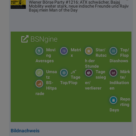
Wiener Börse Party #1216: ATX schwächer, Bajaj
Mobility weiter stark, neue indische Freunde und Rajiv
Bajaj mein Man of the Day
BSNgine
Movi
Matri
Star/
Top/
ng
x
Rutsc
Flop
Averages
h der
Diashows
Stunde
Umsa
„n“
Tage
Märk
tz
Tage
ssieg
te/
BS-
Top/Flop
er/
Indikation
Hitpa
verlierer
en
rade
Repo
rting
Days
Bildnachweis