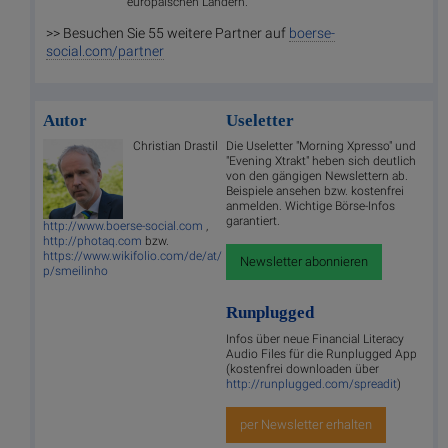
europäischen Ländern.
>> Besuchen Sie 55 weitere Partner auf
boerse-
social.com/partner
Autor
Useletter
Christian Drastil
Die Useletter "Morning Xpresso" und
"Evening Xtrakt" heben sich deutlich
von den gängigen Newslettern ab.
Beispiele ansehen bzw. kostenfrei
anmelden. Wichtige Börse-Infos
garantiert.
http://www.boerse-social.com
,
http://photaq.com
bzw.
https://www.wikifolio.com/de/at/
Newsletter abonnieren
p/smeilinho
Runplugged
Infos über neue Financial Literacy
Audio Files für die Runplugged App
(kostenfrei downloaden über
http://runplugged.com/spreadit
)
per Newsletter erhalten