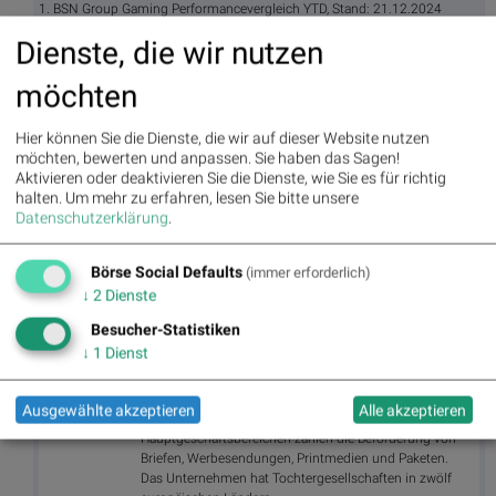
1. BSN Group Gaming Performancevergleich YTD, Stand: 21.12.2024
Dienste, die wir nutzen
2. Poker, Asse, Casino, gaming, Glücksspiel,
http://www.shutterstock.com/de/pic-125243891/stock-photo-poker-aces-
pair.html
möchten
Aktien auf dem Radar:
Bajaj Mobility AG
,
Rosenbauer
,
Andritz
,
Hier können Sie die Dienste, die wir auf dieser Website nutzen
Semperit
,
EuroTeleSites AG
,
Flughafen Wien
,
Porr
,
SBO
,
Athos
möchten, bewerten und anpassen. Sie haben das Sagen!
Immobilien
,
Marinomed Biotech
,
Österreichische Post
,
Wolftank-
Aktivieren oder deaktivieren Sie die Dienste, wie Sie es für richtig
Adisa
,
BTV AG
,
BKS Bank Stamm
,
Kapsch TrafficCom
,
Amag
,
halten.
Um mehr zu erfahren, lesen Sie bitte unsere
DO&CO
,
CPI Europe AG
,
Telekom Austria
,
UBM
,
SAP
,
Henkel
,
Datenschutzerklärung
.
Symrise
,
Bayer
,
Fresenius Medical Care
,
BASF
,
Deutsche Boerse
,
Fresenius
,
Hannover Rück
,
DAIMLER TRUCK HLD...
,
Rheinmetall
.
Börse Social Defaults
(immer erforderlich)
↓
2
Dienste
Random Partner
Besucher-Statistiken
↓
1
Dienst
Österreichische Post
Die Österreichische Post ist der landesweit führende
Ausgewählte akzeptieren
Alle akzeptieren
Logistik- und Postdienstleister. Zu den
Hauptgeschäftsbereichen zählen die Beförderung von
Briefen, Werbesendungen, Printmedien und Paketen.
Das Unternehmen hat Tochtergesellschaften in zwölf