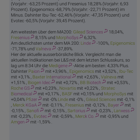
(Vorjahr: -63,25 Prozent) und Fresenius 18,28% (Vorjahr: 6,93
Prozent). Epigenomics -68,79% (Vorjahr: -22,71 Prozent) im
Minus. Dahinter Ibu-Tec -62,46% (Vorjahr: -47,35 Prozent) und
Evotec -60,5% (Vorjahr: 39,45 Prozent).
Am weitesten über dem MA200:
Gilead
Sciences
18,04%,
Fres
enius
8,15% und
Morp
hoSys
6,32%.
Am deutlichsten unter dem MA 200:
Li
nde
-100%,
Epige
nomics
-71,78% und
Val
neva
-37,89%.
Hier der aktuelle ausserbörsliche Blick. Vergleicht man die
aktuellen Indikationen bei L&S mit dem letzten Schlusskurs, so
lag um 8:34 Uhr die
Medi
gene
-Aktie am besten: 4,33% Plus.
Dahinter
Pa
ion
mit +3,96% ,
Epige
nomics
mit +3,52% ,
Ibu
-Tec
mit +3,1% ,
Baxter Int
ernational
mit +2,63% ,
Val
neva
mit
+1,51% ,
Bioge
n Idec
mit +0,72% ,
BB Bi
otech
mit +0,53% ,
Roch
e GS
mit +0,23% ,
Nova
rtis
mit +0,22% ,
Stratec
B
iomedical
mit +0,17% ,
BA
SF
mit +0,15% und
Morp
hoSys
mit
+0,04%
Pfi
zer
mit -0%
Li
nde
mit -0% ,
Gilead
Sciences
mit -0,1%
,
Merck
KGaA
mit -0,11% ,
Fres
enius
mit -0,12% ,
Ba
yer
mit
-0,15% ,
San
ofi
mit -0,15% ,
Sart
orius
mit -0,23% ,
Lan
xess
mit -0,23% ,
Evo
tec
mit -0,59% ,
Merc
k Co.
mit -0,95% und
Am
gen
mit -1,59% .