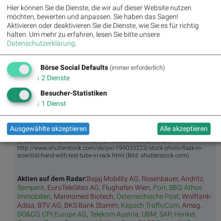
Stunde
Hier können Sie die Dienste, die wir auf dieser Website nutzen
Umsa
„n“
Tage
Märk
möchten, bewerten und anpassen. Sie haben das Sagen!
tz
Tage
ssieg
te/
Aktivieren oder deaktivieren Sie die Dienste, wie Sie es für richtig
BS-
Top/Flop
er/
Indikation
halten.
Um mehr zu erfahren, lesen Sie bitte unsere
Hitpa
verlierer
en
Datenschutzerklärung
.
rade
Repo
rting
Börse Social Defaults
(immer erforderlich)
Days
↓
2
Dienste
Besucher-Statistiken
↓
1
Dienst
Bildnachweis
1. BSN Group Pharma, Chemie, Biotech, Arznei & Gesundheit
Performancevergleich YTD, Stand: 21.12.2024
Ausgewählte akzeptieren
Alle akzeptieren
2. Labor, Chemie, Biotech, Pharma, Handschuh, Experiment
http://www.shutterstock.com/de/pic-199033223/stock-photo-flask-in-
scientist-hand-with-test-tube-in-rack.html (Bild: shutterstock.com)
Aktien auf dem Radar:
Bajaj Mobility AG
,
Rosenbauer
,
Andritz
,
Semperit
,
EuroTeleSites AG
,
Flughafen Wien
,
Porr
,
SBO
,
Athos
Immobilien
,
Marinomed Biotech
,
Österreichische Post
,
Wolftank-
Adisa
,
BTV AG
,
BKS Bank Stamm
,
Kapsch TrafficCom
,
Amag
,
DO&CO
,
CPI Europe AG
,
Telekom Austria
,
UBM
,
SAP
,
Henkel
,