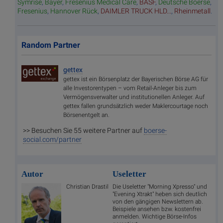
Symrise
,
Bayer
,
Fresenius Medical Care
,
BASF
,
Deutsche Boerse
,
Fresenius
,
Hannover Rück
,
DAIMLER TRUCK HLD...
,
Rheinmetall
.
Random Partner
gettex
gettex ist ein Börsenplatz der Bayerischen Börse AG für
alle Investorentypen – vom Retail-Anleger bis zum
Vermögensverwalter und institutionellen Anleger. Auf
gettex fallen grundsätzlich weder Maklercourtage noch
Börsenentgelt an.
>> Besuchen Sie 55 weitere Partner auf
boerse-
social.com/partner
Autor
Useletter
Christian Drastil
Die Useletter "Morning Xpresso" und
"Evening Xtrakt" heben sich deutlich
von den gängigen Newslettern ab.
Beispiele ansehen bzw. kostenfrei
anmelden. Wichtige Börse-Infos