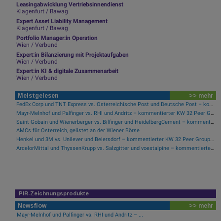
Leasingabwicklung Vertriebsinnendienst
Klagenfurt / Bawag
Expert Asset Liability Management
Klagenfurt / Bawag
Portfolio Manager:in Operation
Wien / Verbund
Expert:in Bilanzierung mit Projektaufgaben
Wien / Verbund
Expert:in KI & digitale Zusammenarbeit
Wien / Verbund
Meistgelesen
>> mehr
FedEx Corp und TNT Express vs. Österreichische Post und Deutsche Post – kommentierter KW 32 Peer Group Watch Post
Mayr-Melnhof und Palfinger vs. RHI und Andritz – kommentierter KW 32 Peer Group Watch Zykliker Österreich
Saint Gobain und Wienerberger vs. Bilfinger und HeidelbergCement – kommentierter KW 32 Peer Group Watch Bau & Baustoffe
AMCs für Österreich, gelistet an der Wiener Börse
Henkel und 3M vs. Unilever und Beiersdorf – kommentierter KW 32 Peer Group Watch Konsumgüter
ArcelorMittal und ThyssenKrupp vs. Salzgitter und voestalpine – kommentierter KW 32 Peer Group Watch Stahl
PIR-Zeichnungsprodukte
Newsflow
>> mehr
Mayr-Melnhof und Palfinger vs. RHI und Andritz – ...