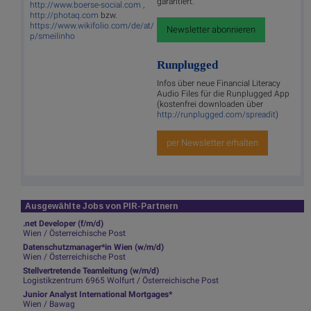
garantiert.
http://www.boerse-social.com
,
http://photaq.com
bzw.
https://www.wikifolio.com/de/at/
Newsletter abonnieren
p/smeilinho
Runplugged
Infos über neue Financial Literacy
Audio Files für die Runplugged App
(kostenfrei downloaden über
http://runplugged.com/spreadit
)
per Newsletter erhalten
Ausgewählte Jobs von PIR-Partnern
.net Developer (f/m/d)
Wien / Österreichische Post
Datenschutzmanager*in Wien (w/m/d)
Wien / Österreichische Post
Stellvertretende Teamleitung (w/m/d)
Logistikzentrum 6965 Wolfurt / Österreichische Post
Junior Analyst International Mortgages*
Wien / Bawag