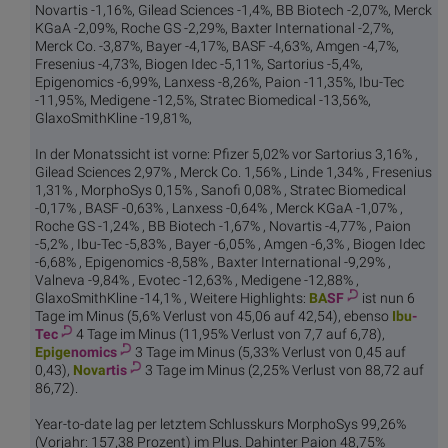
Novartis -1,16%, Gilead Sciences -1,4%, BB Biotech -2,07%, Merck
KGaA -2,09%, Roche GS -2,29%, Baxter International -2,7%,
Merck Co. -3,87%, Bayer -4,17%, BASF -4,63%, Amgen -4,7%,
Fresenius -4,73%, Biogen Idec -5,11%, Sartorius -5,4%,
Epigenomics -6,99%, Lanxess -8,26%, Paion -11,35%, Ibu-Tec
-11,95%, Medigene -12,5%, Stratec Biomedical -13,56%,
GlaxoSmithKline -19,81%,
In der Monatssicht ist vorne: Pfizer 5,02% vor Sartorius 3,16% ,
Gilead Sciences 2,97% , Merck Co. 1,56% , Linde 1,34% , Fresenius
1,31% , MorphoSys 0,15% , Sanofi 0,08% , Stratec Biomedical
-0,17% , BASF -0,63% , Lanxess -0,64% , Merck KGaA -1,07% ,
Roche GS -1,24% , BB Biotech -1,67% , Novartis -4,77% , Paion
-5,2% , Ibu-Tec -5,83% , Bayer -6,05% , Amgen -6,3% , Biogen Idec
-6,68% , Epigenomics -8,58% , Baxter International -9,29% ,
Valneva -9,84% , Evotec -12,63% , Medigene -12,88% ,
GlaxoSmithKline -14,1% , Weitere Highlights:
BA
SF
ist nun 6
Tage im Minus (5,6% Verlust von 45,06 auf 42,54), ebenso
Ibu
-
Tec
4 Tage im Minus (11,95% Verlust von 7,7 auf 6,78),
Epige
nomics
3 Tage im Minus (5,33% Verlust von 0,45 auf
0,43),
Nova
rtis
3 Tage im Minus (2,25% Verlust von 88,72 auf
86,72).
Year-to-date lag per letztem Schlusskurs MorphoSys 99,26%
(Vorjahr: 157,38 Prozent) im Plus. Dahinter Paion 48,75%