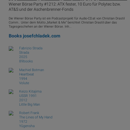
Wiener Börse Party #1212: ATX fester, 10 Euro für Polytec bzw.
AT&S und der Aschenbrenner-Fonds
Die Wiener Börse Party ist ein Podcastprojekt für Audio-CD.at von Christian Drastil
Comm.. Unter dem Motto „Market & Me“ berichtet Christian Drastil über das
Tagesgeschehen an der Wiener Börse. Inh...
Books
josefchladek.com
Fabrizio Strada
Strada
2025
89books
Machiel Botman
Heartbeat
1994
Volute
Keizo Kitajima
USSR 1991
2012
Little Big Man
Robert Frank
The Lines of My Hand
1972
Yūgensha