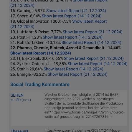
15. Licht und Beleuchtung: -4,97%
Show latest Report
(21.12.2024)
16. Gaming: -5,87%
Show latest Report (21.12.2024)
17. Sport: -6,04%
Show latest Report (14.12.2024)
18. Global Innovation 1000: -7,5%
Show latest Report
(21.12.2024)
19. Luftfahrt & Reise: -7,77%
Show latest Report (21.12.2024)
20. Post: -11,23%
Show latest Report (14.12.2024)
21. Rohstoffaktien: -13,18%
Show latest Report (14.12.2024)
22. Pharma, Chemie, Biotech, Arznei & Gesundheit: -14,46%
Show latest Report (14.12.2024)
23. IT, Elektronik, 3D: -16,65%
Show latest Report (21.12.2024)
24. Zykliker Österreich: -19,85%
Show latest Report (14.12.2024)
25. Stahl: -29,64%
Show latest Report (14.12.2024)
26. Energie: -32,22%
Show latest Report (21.12.2024)
Social Trading Kommentare
Welcher Großkonzern steigt ein? 2014 ist BASF
SEHEN
eingestiegen und 2021 wieder ausgestiegen.
zu
IBU
(
)
18.12.
Skaliert der automobile Großkunde die Produktion
oder steigt jemand anderes bei den Weimarern
ein? https://www.focus.de/magazin/archiv/ibu-tec-
wette-auf-grossauftrag_id_221472673.html
https://www.onvista.de/news/2024/12-17-bayer-
TheseusX