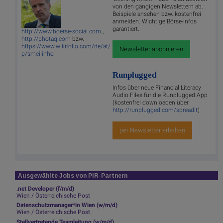
von den gängigen Newslettern ab.
Beispiele ansehen bzw. kostenfrei
anmelden. Wichtige Börse-Infos
garantiert.
http://www.boerse-social.com
,
http://photaq.com
bzw.
https://www.wikifolio.com/de/at/
Newsletter abonnieren
p/smeilinho
Runplugged
Infos über neue Financial Literacy
Audio Files für die Runplugged App
(kostenfrei downloaden über
http://runplugged.com/spreadit
)
per Newsletter erhalten
Ausgewählte Jobs von PIR-Partnern
.net Developer (f/m/d)
Wien / Österreichische Post
Datenschutzmanager*in Wien (w/m/d)
Wien / Österreichische Post
Stellvertretende Teamleitung (w/m/d)