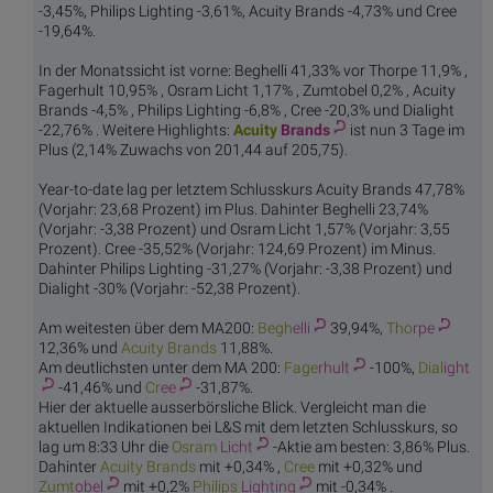
-3,45%, Philips Lighting -3,61%, Acuity Brands -4,73% und Cree
-19,64%.
In der Monatssicht ist vorne: Beghelli 41,33% vor Thorpe 11,9% ,
Fagerhult 10,95% , Osram Licht 1,17% , Zumtobel 0,2% , Acuity
Brands -4,5% , Philips Lighting -6,8% , Cree -20,3% und Dialight
-22,76% . Weitere Highlights:
Acuity
Brands
ist nun 3 Tage im
Plus (2,14% Zuwachs von 201,44 auf 205,75).
Year-to-date lag per letztem Schlusskurs Acuity Brands 47,78%
(Vorjahr: 23,68 Prozent) im Plus. Dahinter Beghelli 23,74%
(Vorjahr: -3,38 Prozent) und Osram Licht 1,57% (Vorjahr: 3,55
Prozent). Cree -35,52% (Vorjahr: 124,69 Prozent) im Minus.
Dahinter Philips Lighting -31,27% (Vorjahr: -3,38 Prozent) und
Dialight -30% (Vorjahr: -52,38 Prozent).
Am weitesten über dem MA200:
Begh
elli
39,94%,
Tho
rpe
12,36% und
Acuity
Brands
11,88%.
Am deutlichsten unter dem MA 200:
Fage
rhult
-100%,
Dial
ight
-41,46% und
Cr
ee
-31,87%.
Hier der aktuelle ausserbörsliche Blick. Vergleicht man die
aktuellen Indikationen bei L&S mit dem letzten Schlusskurs, so
lag um 8:33 Uhr die
Osram
Licht
-Aktie am besten: 3,86% Plus.
Dahinter
Acuity
Brands
mit +0,34% ,
Cr
ee
mit +0,32% und
Zumt
obel
mit +0,2%
Philips
Lighting
mit -0,34% .