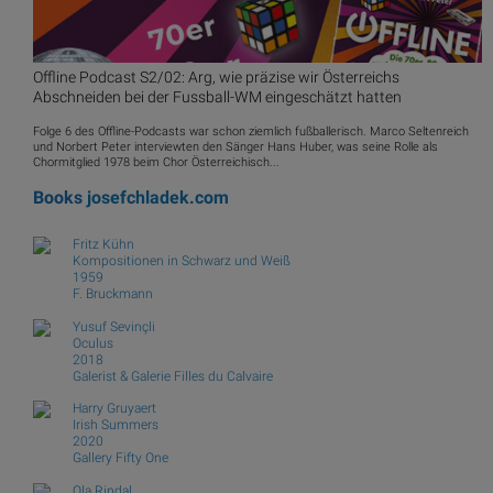
Offline Podcast S2/02: Arg, wie präzise wir Österreichs
Abschneiden bei der Fussball-WM eingeschätzt hatten
Folge 6 des Offline-Podcasts war schon ziemlich fußballerisch. Marco Seltenreich
und Norbert Peter interviewten den Sänger Hans Huber, was seine Rolle als
Chormitglied 1978 beim Chor Österreichisch...
Books
josefchladek.com
Fritz Kühn
Kompositionen in Schwarz und Weiß
1959
F. Bruckmann
Yusuf Sevinçli
Oculus
2018
Galerist & Galerie Filles du Calvaire
Harry Gruyaert
Irish Summers
2020
Gallery Fifty One
Ola Rindal