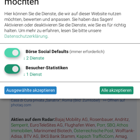
möchten
Stunde
Umsa
„n“
Tage
Märk
tz
Tage
ssieg
te/
Hier können Sie die Dienste, die wir auf dieser Website nutzen
BS-
Top/Flop
er/
Indikation
möchten, bewerten und anpassen. Sie haben das Sagen!
Hitpa
verlierer
en
Aktivieren oder deaktivieren Sie die Dienste, wie Sie es für richtig
rade
halten.
Um mehr zu erfahren, lesen Sie bitte unsere
Repo
Datenschutzerklärung
.
rting
Days
Börse Social Defaults
(immer erforderlich)
↓
2
Dienste
Besucher-Statistiken
Bildnachweis
↓
1
Dienst
1. BSN Group Licht und Beleuchtung Performancevergleich YTD, Stand:
21.12.2024
Ausgewählte akzeptieren
Alle akzeptieren
2. Lichtlösung: Anbauleuchte Light Fields, Lichtdecke Cielos, Lichtlinie
Slotlight, Sicherheitsleuchte Onlite Resclite, Lichtsteuerung Luxmate Basic,
Casa di Cura privata „Sanatrix“, Roma (Bild: Zumtobel) >> Öffnen auf
photaq.com
Aktien auf dem Radar:
Bajaj Mobility AG
,
Rosenbauer
,
Andritz
,
Semperit
,
EuroTeleSites AG
,
Flughafen Wien
,
Porr
,
SBO
,
Athos
Immobilien
,
Marinomed Biotech
,
Österreichische Post
,
Wolftank-
Adisa
,
BTV AG
,
BKS Bank Stamm
,
Kapsch TrafficCom
,
Amag
,