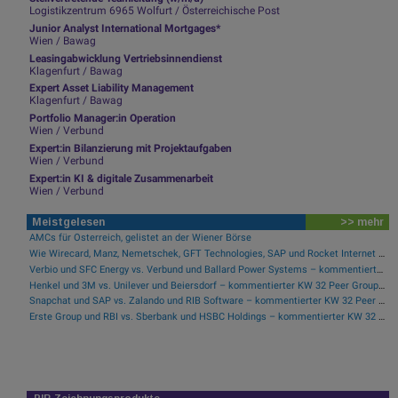
Logistikzentrum 6965 Wolfurt / Österreichische Post
Junior Analyst International Mortgages*
Wien / Bawag
Leasingabwicklung Vertriebsinnendienst
Klagenfurt / Bawag
Expert Asset Liability Management
Klagenfurt / Bawag
Portfolio Manager:in Operation
Wien / Verbund
Expert:in Bilanzierung mit Projektaufgaben
Wien / Verbund
Expert:in KI & digitale Zusammenarbeit
Wien / Verbund
Meistgelesen
>> mehr
AMCs für Österreich, gelistet an der Wiener Börse
Wie Wirecard, Manz, Nemetschek, GFT Technologies, SAP und Rocket Internet für Gesprächsstoff sorgten
Verbio und SFC Energy vs. Verbund und Ballard Power Systems – kommentierter KW 32 Peer Group Watch Energie
Henkel und 3M vs. Unilever und Beiersdorf – kommentierter KW 32 Peer Group Watch Konsumgüter
Snapchat und SAP vs. Zalando und RIB Software – kommentierter KW 32 Peer Group Watch Computer, Software & Internet
Erste Group und RBI vs. Sberbank und HSBC Holdings – kommentierter KW 32 Peer Group Watch Banken
PIR-Zeichnungsprodukte