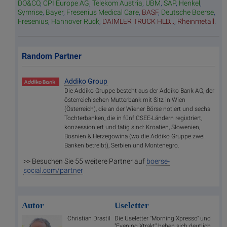
DO&CO
,
CPI Europe AG
,
Telekom Austria
,
UBM
,
SAP
,
Henkel
,
Symrise
,
Bayer
,
Fresenius Medical Care
,
BASF
,
Deutsche Boerse
,
Fresenius
,
Hannover Rück
,
DAIMLER TRUCK HLD...
,
Rheinmetall
.
Random Partner
Addiko Group
Die Addiko Gruppe besteht aus der Addiko Bank AG, der
österreichischen Mutterbank mit Sitz in Wien
(Österreich), die an der Wiener Börse notiert und sechs
Tochterbanken, die in fünf CSEE-Ländern registriert,
konzessioniert und tätig sind: Kroatien, Slowenien,
Bosnien & Herzegowina (wo die Addiko Gruppe zwei
Banken betreibt), Serbien und Montenegro.
>> Besuchen Sie 55 weitere Partner auf
boerse-
social.com/partner
Autor
Useletter
Christian Drastil
Die Useletter "Morning Xpresso" und
"Evening Xtrakt" heben sich deutlich