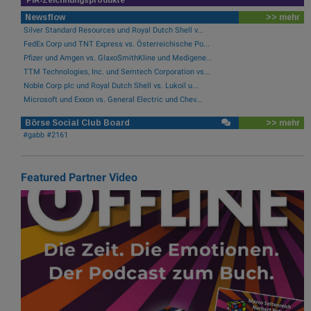
Newsflow
>> mehr
Silver Standard Resources und Royal Dutch Shell v...
FedEx Corp und TNT Express vs. Österreichische Po...
Pfizer und Amgen vs. GlaxoSmithKline und Medigene...
TTM Technologies, Inc. und Semtech Corporation vs...
Noble Corp plc und Royal Dutch Shell vs. Lukoil u...
Microsoft und Exxon vs. General Electric und Chev...
Börse Social Club Board
>> mehr
#gabb #2161
Featured Partner Video