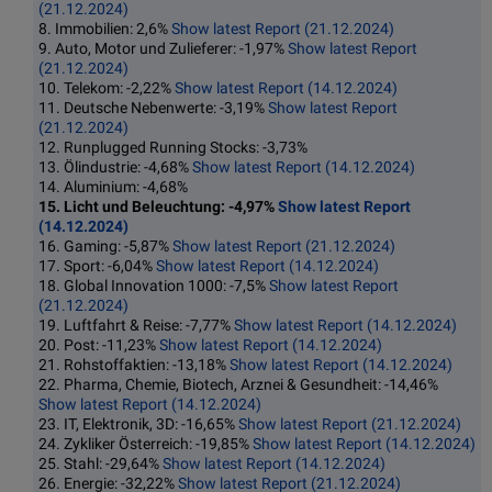
(21.12.2024)
8. Immobilien: 2,6%
Show latest Report (21.12.2024)
9. Auto, Motor und Zulieferer: -1,97%
Show latest Report
(21.12.2024)
10. Telekom: -2,22%
Show latest Report (14.12.2024)
11. Deutsche Nebenwerte: -3,19%
Show latest Report
(21.12.2024)
12. Runplugged Running Stocks: -3,73%
13. Ölindustrie: -4,68%
Show latest Report (14.12.2024)
14. Aluminium: -4,68%
15. Licht und Beleuchtung: -4,97%
Show latest Report
(14.12.2024)
16. Gaming: -5,87%
Show latest Report (21.12.2024)
17. Sport: -6,04%
Show latest Report (14.12.2024)
18. Global Innovation 1000: -7,5%
Show latest Report
(21.12.2024)
19. Luftfahrt & Reise: -7,77%
Show latest Report (14.12.2024)
20. Post: -11,23%
Show latest Report (14.12.2024)
21. Rohstoffaktien: -13,18%
Show latest Report (14.12.2024)
22. Pharma, Chemie, Biotech, Arznei & Gesundheit: -14,46%
Show latest Report (14.12.2024)
23. IT, Elektronik, 3D: -16,65%
Show latest Report (21.12.2024)
24. Zykliker Österreich: -19,85%
Show latest Report (14.12.2024)
25. Stahl: -29,64%
Show latest Report (14.12.2024)
26. Energie: -32,22%
Show latest Report (21.12.2024)