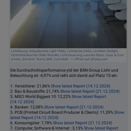
Lichtlösung: Anbauleuchte Light Fields, Lichtdecke Cielos, Lichtlinie Slotlight,
Sicherheitsleuchte Onlite Resclite, Lichtsteuerung Luxmate Basic, Casa di Cura
privata „Sanatrix“, Roma (Bild: Zumtobel) >> Öffnen auf photaq.com
Die Durchschnittsperformance ytd der BSN-Group Licht und
Beleuchtung ist -4,97% und reiht sich damit auf Platz 15 ein:
1. Versicherer: 21,86%
Show latest Report (14.12.2024)
2. Bau & Baustoffe: 21,74%
Show latest Report (21.12.2024)
3. MSCI World Biggest 10: 12,22%
Show latest Report
(14.12.2024)
4. Banken: 12,08%
Show latest Report (21.12.2024)
5. PCB (Printed Circuit Board Producer & Clients): 11,39%
Show
latest Report (14.12.2024)
6. Konsumgüter: 7,78%
Show latest Report (21.12.2024)
7. Computer, Software & Internet : 3,13%
Show latest Report