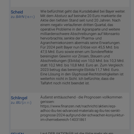
Wie befürchtet geht das Kursdebakel bei Bayer weiter.
Scheid
Mit dem Absturz auf beinahe 20 Euro markierte die
zu
BAYN
(
)
18.11.
Aktie den tiefsten Stand seit rund 20 Jahren. Nach
einem negativ verlaufenen dritten Quartal, das
operative Probleme in der Agrarsparte und weitere
milliardenschwere Abschreibungen auf Monsanto
hervorbrachte, senkte der Pharma- und
Agrarchemiekonzern abermals seine Erwartungen.
Für 2024 peilt Bayer nun Erlöse von 45,5 Mrd. bis
47,5 Mrd. Euro sowie einen um Sondereffekte
bereinigten Gewinn vor Zinsen, Steuern und
Abschreibungen (Ebitda) von 10,0 Mrd. bis 10,3 Mrd.
statt 10,2 Mrd. bis 10,8 Mrd. Euro an. Zum Vergleich:
2023 betrug das bereinigte Ebitda 11,7 Mrd. Euro.
Eine Lösung in den Glyphosat-Rechtstreitigkeiten ist
weiterhin nicht in Sicht. Ich befürchte, dass die
Talfahrt noch nicht beendet ist.
Äußerst enttäuschend - die Prognosen vollkommen
Schlingel
gerissen:
zu
IBU
(
)
21.11.
https://www.finanzen.net/nachricht/aktien/eqs-
adhoc-ibu-tec-advanced-materials-ag-ibu-tec-senkt-
prognose-2024-aufgrund-der-schwachen-konjunktur-
im-chemiebereich-14031861
Laut DER AKTIONÄR ist die Aktie mehr als ein