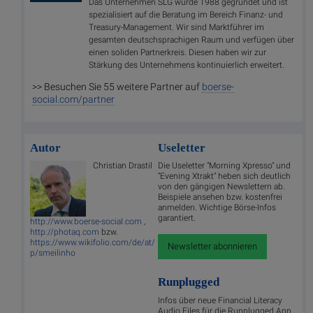
Das Unternehmen SLG wurde 1988 gegründet und ist
spezialisiert auf die Beratung im Bereich Finanz- und
Treasury-Management. Wir sind Marktführer im
gesamten deutschsprachigen Raum und verfügen über
einen soliden Partnerkreis. Diesen haben wir zur
Stärkung des Unternehmens kontinuierlich erweitert.
>> Besuchen Sie 55 weitere Partner auf
boerse-
social.com/partner
Autor
Useletter
Christian Drastil
Die Useletter "Morning Xpresso" und
"Evening Xtrakt" heben sich deutlich
von den gängigen Newslettern ab.
Beispiele ansehen bzw. kostenfrei
anmelden. Wichtige Börse-Infos
garantiert.
http://www.boerse-social.com
,
http://photaq.com
bzw.
https://www.wikifolio.com/de/at/
Newsletter abonnieren
p/smeilinho
Runplugged
Infos über neue Financial Literacy
Audio Files für die Runplugged App