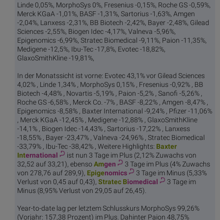
Linde 0,05%, MorphoSys 0%, Fresenius -0,15%, Roche GS -0,59%,
Merck KGaA -1,01%, BASF -1,31%, Sartorius -1,63%, Amgen
-2,04%, Lanxess -2,31%, BB Biotech -2,42%, Bayer -2,48%, Gilead
Sciences -2,55%, Biogen Idec -4,17%, Valneva -5,96%,
Epigenomics -6,99%, Stratec Biomedical -9,11%, Paion -11,35%,
Medigene -12,5%, Ibu-Tec -17,8%, Evotec -18,82%,
GlaxoSmithKline -19,81%,
In der Monatssicht ist vorne: Evotec 43,1% vor Gilead Sciences
4,02% , Linde 1,34% , MorphoSys 0,15% , Fresenius -0,92% , BB
Biotech -4,48% , Novartis -5,19% , Paion -5,2% , Sanofi -5,26% ,
Roche GS -6,58% , Merck Co. -7% , BASF -8,22% , Amgen -8,47% ,
Epigenomics -8,58% , Baxter International -9,24% , Pfizer -11,06%
, Merck KGaA -12,45% , Medigene -12,88% , GlaxoSmithKline
-14,1% , Biogen Idec -14,43% , Sartorius -17,22% , Lanxess
-18,55% , Bayer -23,47% , Valneva -24,96% , Stratec Biomedical
-33,79% , Ibu-Tec -38,42% , Weitere Highlights:
Baxter
Int
ernational
ist nun 3 Tage im Plus (2,12% Zuwachs von
32,52 auf 33,21), ebenso
Am
gen
3 Tage im Plus (4% Zuwachs
von 278,76 auf 289,9),
Epige
nomics
3 Tage im Minus (5,33%
Verlust von 0,45 auf 0,43),
Stratec B
iomedical
3 Tage im
Minus (8,95% Verlust von 29,05 auf 26,45).
Year-to-date lag per letztem Schlusskurs MorphoSys 99,26%
(Vorjahr: 157,38 Prozent) im Plus. Dahinter Paion 48,75%