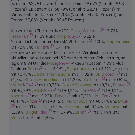
(Vorjahr: -63,25 Prozent) und Fresenius 18,67% (Vorjahr: 6,93
Prozent). Epigenomics -68,79% (Vorjahr: -22,71 Prozent) im
Minus. Dahinter Ibu-Tec -61,13% (Vorjahr: -47,35 Prozent) und
Evotec -60,06% (Vorjahr: 39,45 Prozent).
Am weitesten über dem MA200:
Gilead
Sciences
17,73%,
Fres
enius
11,39% und
Morp
hoSys
6,32%.
Am deutlichsten unter dem MA 200:
Li
nde
-100%,
Epige
nomics
-71,78% und
Val
neva
-37,11%.
Hier der aktuelle ausserbörsliche Blick. Vergleicht man die
aktuellen Indikationen bei L&S mit dem letzten Schlusskurs, so
lag um 8:34 Uhr die
Medi
gene
-Aktie am besten: 4,33% Plus.
Dahinter
Pa
ion
mit +3,96% ,
Epige
nomics
mit +3,52% ,
Am
gen
mit +2,47% ,
Baxter Int
ernational
mit +1,32% ,
BB Bi
otech
mit
+1,3% ,
Stratec B
iomedical
mit +1,23% ,
Sart
orius
mit +0,52% ,
Merck
KGaA
mit +0,35% ,
Gilead
Sciences
mit +0,3% ,
Evo
tec
mit +0,29% ,
Roch
e GS
mit +0,24% ,
Lan
xess
mit +0,24% ,
Nova
rtis
mit +0,22% ,
Ba
yer
mit +0,21% ,
Ibu
-Tec
mit
+0,14% ,
Pfi
zer
mit +0,12% ,
Morp
hoSys
mit +0,04% und
BA
SF
mit +0,01%
Li
nde
mit -0% ,
Fres
enius
mit -0,14% ,
Val
neva
mit
-0,39% ,
Bioge
n Idec
mit -0,49% ,
San
ofi
mit -0,49% und
Merc
k Co.
mit -1,85% .