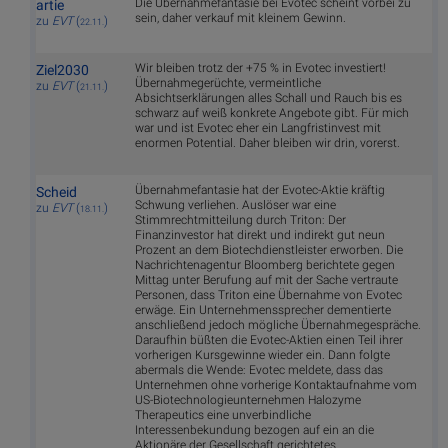
Die Übernahmefantasie bei Evotec scheint vorbei zu
artie
sein, daher verkauf mit kleinem Gewinn.
zu
EVT
(
)
22.11.
Wir bleiben trotz der +75 % in Evotec investiert!
Ziel2030
Übernahmegerüchte, vermeintliche
zu
EVT
(
)
21.11.
Absichtserklärungen alles Schall und Rauch bis es
schwarz auf weiß konkrete Angebote gibt. Für mich
war und ist Evotec eher ein Langfristinvest mit
enormen Potential. Daher bleiben wir drin, vorerst.
Übernahmefantasie hat der Evotec-Aktie kräftig
Scheid
Schwung verliehen. Auslöser war eine
zu
EVT
(
)
18.11.
Stimmrechtmitteilung durch Triton: Der
Finanzinvestor hat direkt und indirekt gut neun
Prozent an dem Biotechdienstleister erworben. Die
Nachrichtenagentur Bloomberg berichtete gegen
Mittag unter Berufung auf mit der Sache vertraute
Personen, dass Triton eine Übernahme von Evotec
erwäge. Ein Unternehmenssprecher dementierte
anschließend jedoch mögliche Übernahmegespräche.
Daraufhin büßten die Evotec-Aktien einen Teil ihrer
vorherigen Kursgewinne wieder ein. Dann folgte
abermals die Wende: Evotec meldete, dass das
Unternehmen ohne vorherige Kontaktaufnahme vom
US-Biotechnologieunternehmen Halozyme
Therapeutics eine unverbindliche
Interessenbekundung bezogen auf ein an die
Aktionäre der Gesellschaft gerichtetes