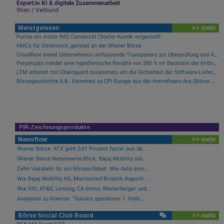
Expert:in KI & digitale Zusammenarbeit
Wien / Verbund
Meistgelesen
>> mehr
Purina als erster NIQ ConnectAI Charter-Kunde vorgestellt
AMCs für Österreich, gelistet an der Wiener Börse
Cloudflare bietet Unternehmen umfassende Transparenz zur Überprüfung und Analyse des KI-Einsatzes
Perpetuals meldet eine hypothetische Rendite von 380 % im Backtest der KI-Engine, die die risikofreie Handelsplattform „UpsideOnly“ antreibt
LTM arbeitet mit Chainguard zusammen, um die Sicherheit der Software-Lieferkette durch BlueVerse™ RightLogic zu stärken
Börsegeschichte 6.8.: Extremes zu CPI Europe aus der Immofinanz-Ära (Börse Geschichte) (BörseGeschichte)
PIR-Zeichnungsprodukte
Newsflow
>> mehr
Wiener Börse: ATX geht 0,61 Prozent fester aus de...
Wiener Börse Nebenwerte-Blick: Bajaj Mobility ste...
Zehn Vokabeln für ein Börsen-Debüt: Wie Asta sein...
Wie Bajaj Mobility AG, Marinomed Biotech, Kapsch ...
Wie VIG, AT&S, Lenzing, CA Immo, Wienerberger und...
Analysten zu Kontron: "Solides operatives 1. Halb...
Börse Social Club Board
>> mehr