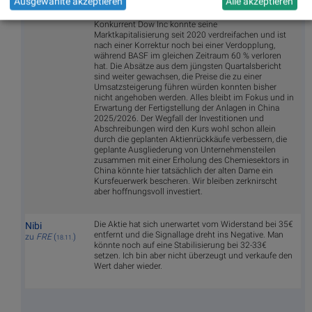
Ausgewählte akzeptieren
Alle akzeptieren
% erhöht. Passend zu seinem Wechsel von Neutral
Kursziel 45 € auf Buy Kursziel 53 €. Der direkte
Konkurrent Dow Inc konnte seine
Marktkapitalisierung seit 2020 verdreifachen und ist
nach einer Korrektur noch bei einer Verdopplung,
während BASF im gleichen Zeitraum 60 % verloren
hat. Die Absätze aus dem jüngsten Quartalsbericht
sind weiter gewachsen, die Preise die zu einer
Umsatzsteigerung führen würden konnten bisher
nicht angehoben werden. Alles bleibt im Fokus und in
Erwartung der Fertigstellung der Anlagen in China
2025/2026. Der Wegfall der Investitionen und
Abschreibungen wird den Kurs wohl schon allein
durch die geplanten Aktienrückkäufe verbessern, die
geplante Ausgliederung von Unternehmensteilen
zusammen mit einer Erholung des Chemiesektors in
China könnte hier tatsächlich der alten Dame ein
Kursfeuerwerk bescheren. Wir bleiben zerknirscht
aber hoffnungsvoll investiert.
Die Aktie hat sich unerwartet vom Widerstand bei 35€
Nibi
entfernt und die Signallage dreht ins Negative. Man
zu
FRE
(
)
18.11.
könnte noch auf eine Stabilisierung bei 32-33€
setzen. Ich bin aber nicht überzeugt und verkaufe den
Wert daher wieder.