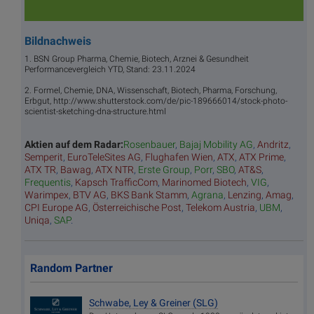
Bildnachweis
1. BSN Group Pharma, Chemie, Biotech, Arznei & Gesundheit
Performancevergleich YTD, Stand: 23.11.2024
2. Formel, Chemie, DNA, Wissenschaft, Biotech, Pharma, Forschung,
Erbgut, http://www.shutterstock.com/de/pic-189666014/stock-photo-
scientist-sketching-dna-structure.html
Aktien auf dem Radar:
Rosenbauer
,
Bajaj Mobility AG
,
Andritz
,
Semperit
,
EuroTeleSites AG
,
Flughafen Wien
,
ATX
,
ATX Prime
,
ATX TR
,
Bawag
,
ATX NTR
,
Erste Group
,
Porr
,
SBO
,
AT&S
,
Frequentis
,
Kapsch TrafficCom
,
Marinomed Biotech
,
VIG
,
Warimpex
,
BTV AG
,
BKS Bank Stamm
,
Agrana
,
Lenzing
,
Amag
,
CPI Europe AG
,
Österreichische Post
,
Telekom Austria
,
UBM
,
Uniqa
,
SAP
.
Random Partner
Schwabe, Ley & Greiner (SLG)