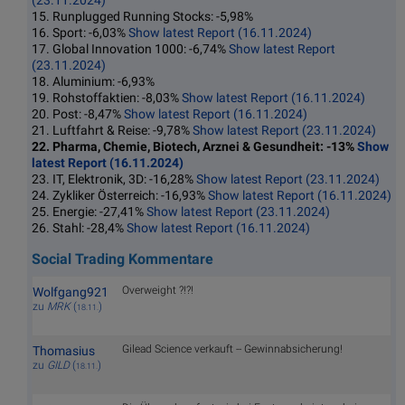
(23.11.2024)
15. Runplugged Running Stocks: -5,98%
16. Sport: -6,03%
Show latest Report (16.11.2024)
17. Global Innovation 1000: -6,74%
Show latest Report
(23.11.2024)
18. Aluminium: -6,93%
19. Rohstoffaktien: -8,03%
Show latest Report (16.11.2024)
20. Post: -8,47%
Show latest Report (16.11.2024)
21. Luftfahrt & Reise: -9,78%
Show latest Report (23.11.2024)
22. Pharma, Chemie, Biotech, Arznei & Gesundheit: -13%
Show
latest Report (16.11.2024)
23. IT, Elektronik, 3D: -16,28%
Show latest Report (23.11.2024)
24. Zykliker Österreich: -16,93%
Show latest Report (16.11.2024)
25. Energie: -27,41%
Show latest Report (23.11.2024)
26. Stahl: -28,4%
Show latest Report (16.11.2024)
Social Trading Kommentare
Overweight ?!?!
Wolfgang921
zu
MRK
(
)
18.11.
Gilead Science verkauft -- Gewinnabsicherung!
Thomasius
zu
GILD
(
)
18.11.