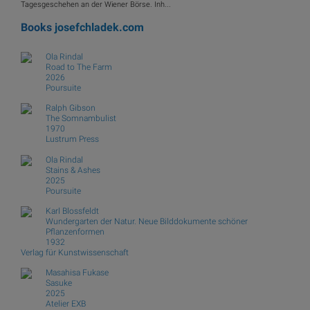
Tagesgeschehen an der Wiener Börse. Inh...
Books
josefchladek.com
Ola Rindal
Road to The Farm
2026
Poursuite
Ralph Gibson
The Somnambulist
1970
Lustrum Press
Ola Rindal
Stains & Ashes
2025
Poursuite
Karl Blossfeldt
Wundergarten der Natur. Neue Bilddokumente schöner
Pflanzenformen
1932
Verlag für Kunstwissenschaft
Masahisa Fukase
Sasuke
2025
Atelier EXB