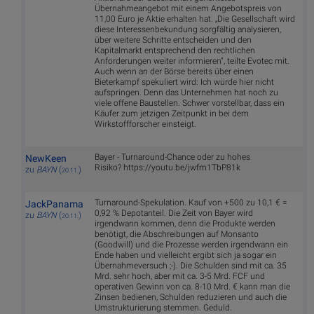
Übernahmeangebot mit einem Angebotspreis von
11,00 Euro je Aktie erhalten hat. „Die Gesellschaft wird
diese Interessenbekundung sorgfältig analysieren,
über weitere Schritte entscheiden und den
Kapitalmarkt entsprechend den rechtlichen
Anforderungen weiter informieren“, teilte Evotec mit.
Auch wenn an der Börse bereits über einen
Bieterkampf spekuliert wird: Ich würde hier nicht
aufspringen. Denn das Unternehmen hat noch zu
viele offene Baustellen. Schwer vorstellbar, dass ein
Käufer zum jetzigen Zeitpunkt in bei dem
Wirkstoffforscher einsteigt.
Bayer - Turnaround-Chance oder zu hohes
NewKeen
Risiko? https://youtu.be/jwfm1TbP81k
zu
BAYN
(
)
20.11.
Turnaround-Spekulation. Kauf von +500 zu 10,1 € =
JackPanama
0,92 % Depotanteil. Die Zeit von Bayer wird
zu
BAYN
(
)
20.11.
irgendwann kommen, denn die Produkte werden
benötigt, die Abschreibungen auf Monsanto
(Goodwill) und die Prozesse werden irgendwann ein
Ende haben und vielleicht ergibt sich ja sogar ein
Übernahmeversuch ;-). Die Schulden sind mit ca. 35
Mrd. sehr hoch, aber mit ca. 3-5 Mrd. FCF und
operativen Gewinn von ca. 8-10 Mrd. € kann man die
Zinsen bedienen, Schulden reduzieren und auch die
Umstrukturierung stemmen. Geduld.