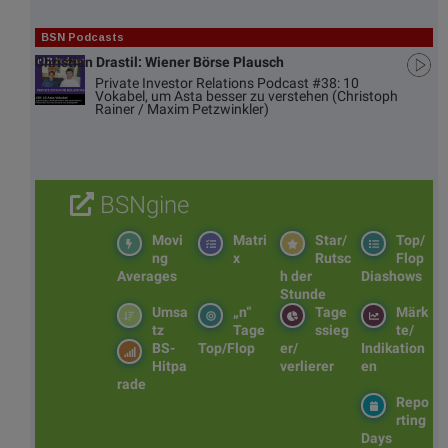
BSN Podcasts
Christian Drastil: Wiener Börse Plausch
Private Investor Relations Podcast #38: 10
Vokabel, um Asta besser zu verstehen (Christoph
Rainer / Maxim Petzwinkler)
BSNgine
Movi
Matri
Star/
Top/
ng
x
Rutsc
Flop
Averages
h der
Diashows
Stunde
Umsa
„n“
Tage
Märk
tz
Tage
ssieg
te/
BS-
Top/Flop
er/
Indikation
Hitpa
verlierer
en
rade
Repo
rting
Days