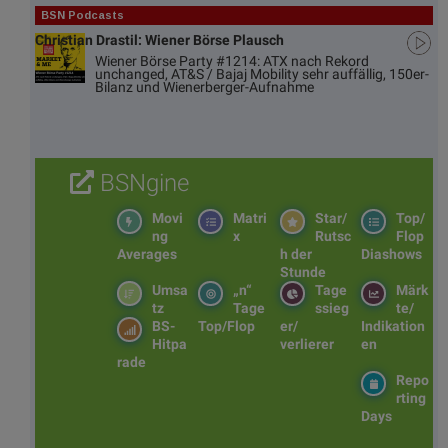
BSN Podcasts
Christian Drastil: Wiener Börse Plausch
Wiener Börse Party #1214: ATX nach Rekord
unchanged, AT&S / Bajaj Mobility sehr auffällig, 150er-
Bilanz und Wienerberger-Aufnahme
BSNgine
Movi
Matri
Star/
Top/
ng
x
Rutsc
Flop
Averages
h der
Diashows
Stunde
Umsa
„n“
Tage
Märk
tz
Tage
ssieg
te/
BS-
Top/Flop
er/
Indikation
Hitpa
verlierer
en
rade
Repo
rting
Days