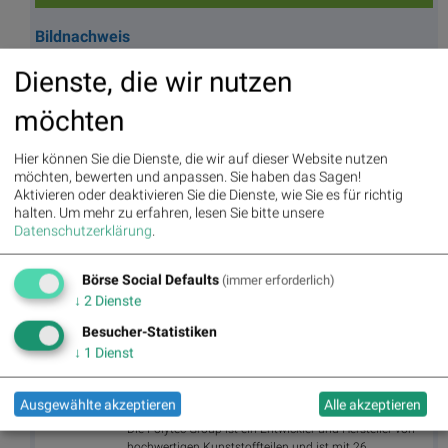
Bildnachweis
1. BSN Group IT, Elektronik, 3D Performancevergleich YTD, Stand:
Dienste, die wir nutzen
26.10.2024
2. Technik, Elektronik, IT, Techniker, Test, Prüfung, Reparatur, Testgerät,
möchten
http://www.shutterstock.com/de/pic-132405716/stock-photo-tech-tests-
electronic-equipment-in-service-centre.html
Hier können Sie die Dienste, die wir auf dieser Website nutzen
möchten, bewerten und anpassen. Sie haben das Sagen!
Aktien auf dem Radar:
Rosenbauer
,
Bajaj Mobility AG
,
Andritz
,
Aktivieren oder deaktivieren Sie die Dienste, wie Sie es für richtig
EuroTeleSites AG
,
Semperit
,
Flughafen Wien
,
FACC
,
Emerald
halten.
Um mehr zu erfahren, lesen Sie bitte unsere
Horizon AG
,
ATX
,
ATX Prime
,
ATX TR
,
Bawag
,
ATX NTR
,
RBI
,
Datenschutzerklärung
.
Wienerberger
,
Fabasoft
,
Frequentis
,
Rosgix
,
Mayr-Melnhof
,
Erste
Group
,
Strabag
,
Frauenthal
,
Lenzing
,
Linz Textil Holding
,
Wolford
,
Wolftank-Adisa
,
Wiener Privatbank
,
BTV AG
,
BKS Bank
Börse Social Defaults
(immer erforderlich)
Stamm
,
Amag
,
CPI Europe AG
.
↓
2
Dienste
Besucher-Statistiken
↓
1
Dienst
Random Partner
Ausgewählte akzeptieren
Alle akzeptieren
Polytec
Die Polytec Group ist ein Entwickler und Hersteller von
hochwertigen Kunststoffteilen und ist mit 26