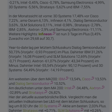
-0,21%, Intel -0,45%, Cisco -0,78%, Samsung Electronics -4,99%,
3D Systems -5,56%, Stratasys -5,62% und IBM -7,55%.
In der Monatssicht ist vorne: 3D Systems 17,48% vor Cisco
7,22% , ams-Osram 6,13% , Infineon 4,1% , Dialog Semiconductor
3,63% , SLM Solutions 0,11% , Intel -0,98% , Stratasys -2,78% ,
IBM -2,85% , Aixtron -2,9% und Samsung Electronics -11,11% .
Weitere Highlights:
Infi
neon
ist nun 3 Tage im Plus (3,45%
Zuwachs von 29,68 auf 30,7).
Year-to-date lag per letztem Schlusskurs Dialog Semiconductor
50,73% (Vorjahr: -0,93 Prozent) im Plus. Dahinter IBM 31,26%
(Vorjahr: 16,08 Prozent) und SLM Solutions 12,69% (Vorjahr:
-0,71 Prozent). Aixtron -61,07% (Vorjahr: 43,34 Prozent) im
Minus. Dahinter Intel -55,54% (Vorjahr: 90,12 Prozent) und 3D
Systems -54,49% (Vorjahr: -14,19 Prozent).
Am weitesten über dem MA200:
I
BM
13,54%,
Ci
sco
13,53%
und
Dialog Sem
iconductor
10,52%.
Am deutlichsten unter dem MA 200:
In
tel
-34,48%,
Aix
tron
-32,89% und
Stra
tasys
-26,82%.
Hier der aktuelle ausserbörsliche Blick. Vergleicht man die
aktuellen Indikationen bei L&S mit dem letzten Schlusskurs, so
lag um 8:32 Uhr die
3D Sy
stems
-Aktie am besten: 2,03% Plus.
Dahinter
Stra
tasys
mit +0,71% ,
SLM So
lutions
mit +0,26% ,