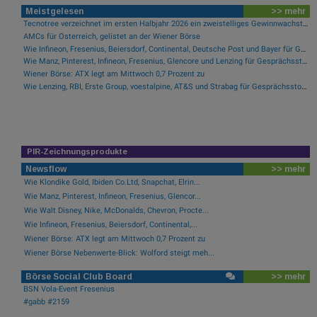
Meistgelesen
>> mehr
Tecnotree verzeichnet im ersten Halbjahr 2026 ein zweistelliges Gewinnwachstum und eine beschleunigte Einführungsdynamik
AMCs für Österreich, gelistet an der Wiener Börse
Wie Infineon, Fresenius, Beiersdorf, Continental, Deutsche Post und Bayer für Gesprächsstoff im DAX sorgten
Wie Manz, Pinterest, Infineon, Fresenius, Glencore und Lenzing für Gesprächsstoff sorgten
Wiener Börse: ATX legt am Mittwoch 0,7 Prozent zu
Wie Lenzing, RBI, Erste Group, voestalpine, AT&S und Strabag für Gesprächsstoff im ATX sorgten
PIR-Zeichnungsprodukte
Newsflow
>> mehr
Wie Klondike Gold, Ibiden Co.Ltd, Snapchat, Elrin...
Wie Manz, Pinterest, Infineon, Fresenius, Glencor...
Wie Walt Disney, Nike, McDonalds, Chevron, Procte...
Wie Infineon, Fresenius, Beiersdorf, Continental,...
Wiener Börse: ATX legt am Mittwoch 0,7 Prozent zu
Wiener Börse Nebenwerte-Blick: Wolford steigt meh...
Börse Social Club Board
>> mehr
BSN Vola-Event Fresenius
#gabb #2159