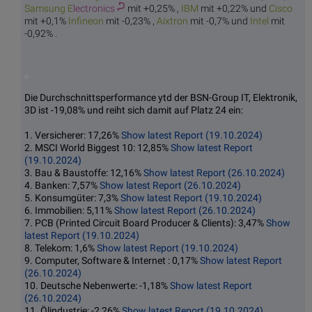
Samsung E
lectronics
mit +0,25% ,
I
BM
mit +0,22% und
Ci
sco
mit +0,1%
Infi
neon
mit -0,23% ,
Aix
tron
mit -0,7% und
In
tel
mit
-0,92% .
Die Durchschnittsperformance ytd der BSN-Group IT, Elektronik,
3D ist -19,08% und reiht sich damit auf Platz 24 ein:
1. Versicherer: 17,26%
Show latest Report (19.10.2024)
2. MSCI World Biggest 10: 12,85%
Show latest Report
(19.10.2024)
3. Bau & Baustoffe: 12,16%
Show latest Report (26.10.2024)
4. Banken: 7,57%
Show latest Report (26.10.2024)
5. Konsumgüter: 7,3%
Show latest Report (19.10.2024)
6. Immobilien: 5,11%
Show latest Report (26.10.2024)
7. PCB (Printed Circuit Board Producer & Clients): 3,47%
Show
latest Report (19.10.2024)
8. Telekom: 1,6%
Show latest Report (19.10.2024)
9. Computer, Software & Internet : 0,17%
Show latest Report
(26.10.2024)
10. Deutsche Nebenwerte: -1,18%
Show latest Report
(26.10.2024)
11. Ölindustrie: -2,26%
Show latest Report (19.10.2024)