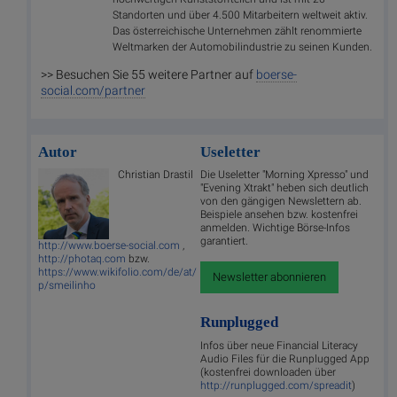
Standorten und über 4.500 Mitarbeitern weltweit aktiv.
Das österreichische Unternehmen zählt renommierte
Weltmarken der Automobilindustrie zu seinen Kunden.
>> Besuchen Sie 55 weitere Partner auf
boerse-
social.com/partner
Autor
Useletter
Christian Drastil
Die Useletter "Morning Xpresso" und
"Evening Xtrakt" heben sich deutlich
von den gängigen Newslettern ab.
Beispiele ansehen bzw. kostenfrei
anmelden. Wichtige Börse-Infos
garantiert.
http://www.boerse-social.com
,
http://photaq.com
bzw.
https://www.wikifolio.com/de/at/
Newsletter abonnieren
p/smeilinho
Runplugged
Infos über neue Financial Literacy
Audio Files für die Runplugged App
(kostenfrei downloaden über
http://runplugged.com/spreadit
)