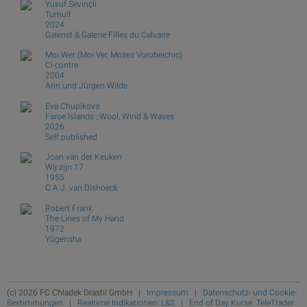
Yusuf Sevinçli
Tumult
2024
Galerist & Galerie Filles du Calvaire
Moi Wer (Moi Ver, Moses Vorobeichic)
Ci-contre
2004
Ann und Jürgen Wilde
Eva Chupikova
Faroe Islands ; Wool, Wind & Waves
2026
Self published
Joan van der Keuken
Wij zijn 17
1955
C.A.J. van Dishoeck
Robert Frank
The Lines of My Hand
1972
Yūgensha
(c) 2026 FC Chladek Drastil GmbH |
Impressum
|
Datenschutz- und Cookie-
Bestimmungen
|
Realtime Indikationen: L&S
|
End of Day Kurse: TeleTrader