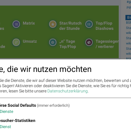
#ga
PIR
Bö
BS
g
Matrix
Star/Rutsch
Top/Flop
es
der Stunde
Diashows
Umsatz
„n“ Tage
Tagessieger
ade
Top/Flop
/ verlierer
BSN
e, die wir nutzen möchten
etten >> Öffnen auf photaq.com
ie die Dienste, die wir auf dieser Website nutzen möchten, bewerten und
Fe
Sagen! Aktivieren oder deaktivieren Sie die Dienste, wie Sie es für richtig 
ajaj Mobility AG
,
Andritz
,
Semperit
,
EuroTeleSites AG
,
Flughafen
ren, lesen Sie bitte unsere
Datenschutzerklärung
.
g
,
ATX NTR
,
Erste Group
,
Porr
,
SBO
,
AT&S
,
Frequentis
,
Kapsch
,
Warimpex
,
BTV AG
,
BKS Bank Stamm
,
Agrana
,
Lenzing
,
Amag
,
,
Telekom Austria
,
UBM
,
Uniqa
,
SAP
.
rse Social Defaults
(immer erforderlich)
Dienste
sucher-Statistiken
Dienst