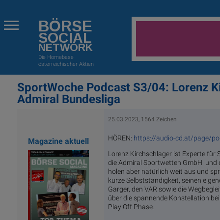
BÖRSE
SOCIAL
NETWORK
Die Homebase
österreichischer Aktien
SportWoche Podcast S3/04: Lorenz Kir
Admiral Bundesliga
25.03.2023, 1564 Zeichen
HÖREN:
https://audio-cd.at/page/p
Magazine aktuell
Lorenz Kirchschlager ist Experte für 
die Admiral Sportwetten GmbH und do
holen aber natürlich weit aus und spr
kurze Selbstständigkeit, seinen eigen
Garger, den VAR sowie die Wegbegleit
über die spannende Konstellation bei
Play Off Phase.