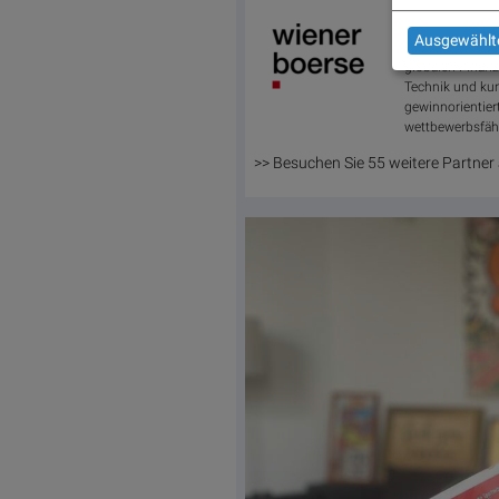
Wiener Börse
Ausgewählte
Als zentrale In
globalen Finanz
Technik und kund
gewinnorientier
wettbewerbsfäh
>> Besuchen Sie 55 weitere Partner