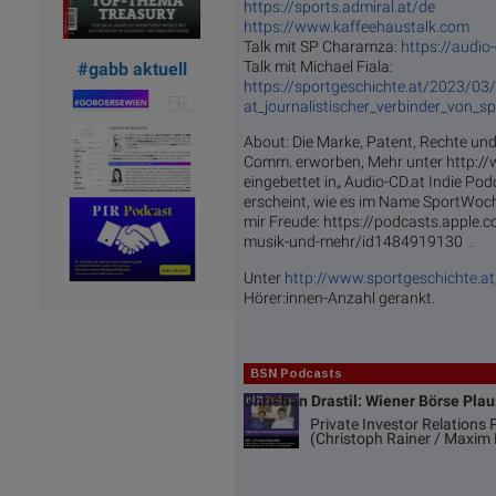
https://sports.admiral.at/de
https://www.kaffeehaustalk.com
Talk mit SP Charamza:
https://audi
Talk mit Michael Fiala:
#gabb aktuell
https://sportgeschichte.at/2023/0
at_journalistischer_verbinder_von_s
About: Die Marke, Patent, Rechte u
Comm. erworben, Mehr unter http://
eingebettet in„ Audio-CD.at Indie Pod
erscheint, wie es im Name SportWoc
mir Freude: https://podcasts.apple.
musik-und-mehr/id1484919130 .
Unter
http://www.sportgeschichte.a
Hörer:innen-Anzahl gerankt.
BSN Podcasts
Christian Drastil: Wiener Börse Pla
Private Investor Relations
(Christoph Rainer / Maxim 