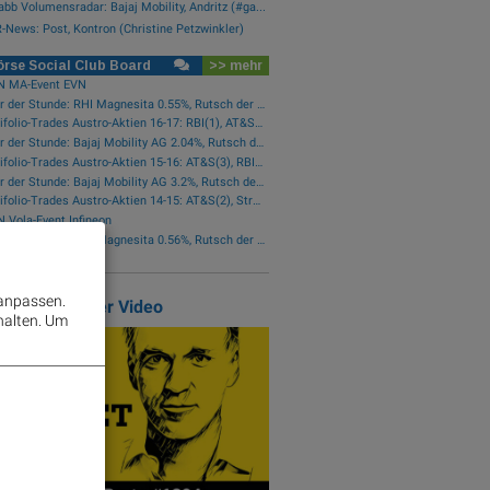
bb Volumensradar: Bajaj Mobility, Andritz (#ga...
-News: Post, Kontron (Christine Petzwinkler)
rse Social Club Board
>> mehr
N MA-Event EVN
Star der Stunde: RHI Magnesita 0.55%, Rutsch der Stunde: AT&S -2.29%
wikifolio-Trades Austro-Aktien 16-17: RBI(1), AT&S(1), Wienerberger(1), Österreichische Post(1)
Star der Stunde: Bajaj Mobility AG 2.04%, Rutsch der Stunde: Frequentis -1.76%
wikifolio-Trades Austro-Aktien 15-16: AT&S(3), RBI(2), Wienerberger(1), voestalpine(1), Kontron(1), Bawag(1)
Star der Stunde: Bajaj Mobility AG 3.2%, Rutsch der Stunde: Polytec Group -1.01%
wikifolio-Trades Austro-Aktien 14-15: AT&S(2), Strabag(1)
 Vola-Event Infineon
Star der Stunde: RHI Magnesita 0.56%, Rutsch der Stunde: Frequentis -0.45%
 anpassen.
atured Partner Video
halten.
Um