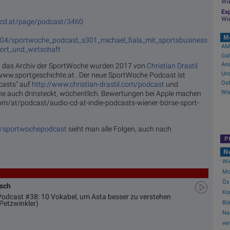
Wi
Exp
Wi
o-cd.at/page/podcast/3460
M
3/04/sportwoche_podcast_s301_michael_fiala_mit_sportsbusiness
AMC
port_und_wirtschaft
Gal
nd das Archiv der SportWoche wurden 2017 von
Christian Drastil
Uns
www.sportgeschichte.at . Der neue SportWoche Podcast ist
casts" auf
http://www.christian-drastil.com/podcast
und
he auch drinsteckt, wöchentlich. Bewertungen bei Apple machen
com/at/podcast/audio-cd-at-indie-podcasts-wiener-börse-sport-
t/sportwochepodcast
sieht man alle Folgen, auch nach
P
N
Wi
Mo.
Ös
usch
Ko
 Podcast #38: 10 Vokabel, um Asta besser zu verstehen
Bör
Petzwinkler)
Na
ver