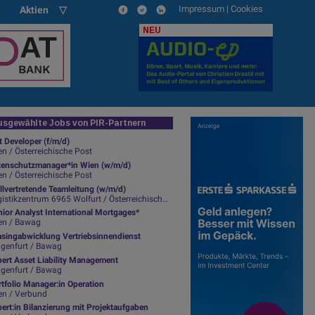
Impressum
|
Cookies
Aktien ▽
NEU
sgewählte Jobs von PIR-Partnern
t Developer (f/m/d)
n / Österreichische Post
tenschutzmanager*in Wien (w/m/d)
n / Österreichische Post
llvertretende Teamleitung (w/m/d)
istikzentrum 6965 Wolfurt / Österreichische Post
ior Analyst International Mortgages*
en / Bawag
asingabwicklung Vertriebsinnendienst
agenfurt / Bawag
pert Asset Liability Management
agenfurt / Bawag
tfolio Manager:in Operation
en / Verbund
ert:in Bilanzierung mit Projektaufgaben