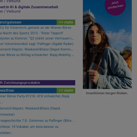
en / Verbund
ert:in KI & digitale Zusammenarbeit
en / Verbund
eistgelesen
>> mehr
s für Österreich, gelistet an der Wiener Börse
a Nacht des Sports 2013 - "Roter Teppich"
Analysten zu Kontron: "Q2 stärkt unser Vertrauen in die verbesserte operative Qualität"
er Volumensrobot sagt: Palfinger (#gabb Radar)
Österreich-Depots: Weekend-Bilanz (Depot Kommentar)
Wiener Börse zu Mittag schwächer: Bajaj Mobility, FACC und Agrana gesucht
IR-Zeichnungsprodukte
ewsflow
>> mehr
ener Börse Party #1216: ATX schwächer, Bajaj
..
terreich-Depots: Weekend-Bilanz (Depot
mmentar)
segeschichte 7.8.: Extremes zu Palfinger (Börs...
chlese: 10 Vokabel, um Asta besser zu
stehen...