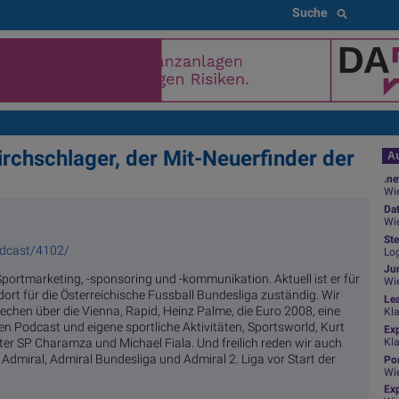
Suche
chschlager, der Mit-Neuerfinder der
Au
.ne
Wie
Da
Wie
Ste
odcast/4102/
Log
Jun
Sportmarketing, -sponsoring und -kommunikation. Aktuell ist er für
Wi
rt für die Österreichische Fussball Bundesliga zuständig. Wir
Le
echen über die Vienna, Rapid, Heinz Palme, die Euro 2008, eine
Kl
en Podcast und eigene sportliche Aktivitäten, Sportsworld, Kurt
Ex
Kl
er SP Charamza und Michael Fiala. Und freilich reden wir auch
 Admiral, Admiral Bundesliga und Admiral 2. Liga vor Start der
Por
Wi
Exp