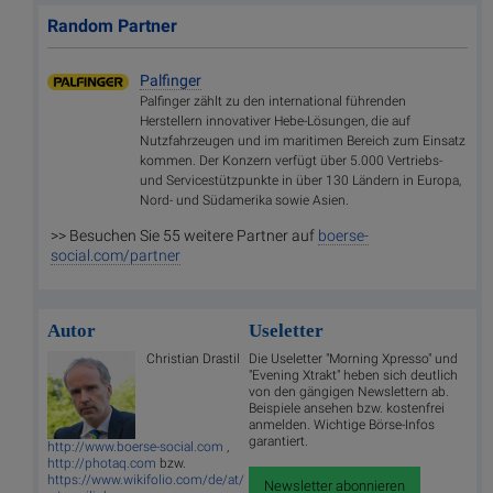
Random Partner
Palfinger
Palfinger zählt zu den international führenden
Herstellern innovativer Hebe-Lösungen, die auf
Nutzfahrzeugen und im maritimen Bereich zum Einsatz
kommen. Der Konzern verfügt über 5.000 Vertriebs-
und Servicestützpunkte in über 130 Ländern in Europa,
Nord- und Südamerika sowie Asien.
>> Besuchen Sie 55 weitere Partner auf
boerse-
social.com/partner
Autor
Useletter
Christian Drastil
Die Useletter "Morning Xpresso" und
"Evening Xtrakt" heben sich deutlich
von den gängigen Newslettern ab.
Beispiele ansehen bzw. kostenfrei
anmelden. Wichtige Börse-Infos
garantiert.
http://www.boerse-social.com
,
http://photaq.com
bzw.
https://www.wikifolio.com/de/at/
Newsletter abonnieren