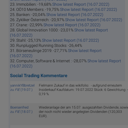
23. Immobilien: -19,68%
Show latest Report (16.07.2022)
24. OÖ10 Members: -19,75%
Show latest Report (16.07.2022)
25. Banken: -20,04%
Show latest Report (16.07.2022)
26. Zykliker Österreich: -20,97%
Show latest Report (16.07.2022)
27. Crane: -22,99%
Show latest Report (16.07.2022)
28. Global Innovation 1000: -23,01%
Show latest Report
(16.07.2022)
29. Stahl: -25,13%
Show latest Report (16.07.2022)
30. Runplugged Running Stocks: -26,44%
31. Börseneulinge 2019: -27,71%
Show latest Report
(16.07.2022)
32. Computer, Software & Internet : -28,07%
Show latest Report
(16.07.2022)
Social Trading Kommentare
yannikYBbretzel
Fielmann Zukauf in das wikifolio: - aufgrund erneutem
zu
FIE
(19.07.)
Insiderkauf Kaufdatum: 19.07.2022 Stück: 6 Gewichtung: 
0,19 %
Boersenfred
Wiederanlage der am 15.07. ausgezahlten Dividende, sowi
zu
FIE
(18.07.)
der noch nicht wieder angelegten Dividenden (120,303
EUR).