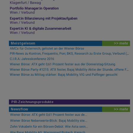
Klagenfurt / Bawag
Portfolio Manager:in Operation
Wien / Verbund
Expert:in Bilanzierung mit Projektaufgaben
Wien / Verbund
Expert:in KI & digitale Zusammenarbeit
Wien / Verbund
Meistgelesen
>> mehr
AMCs für Österreich, gelistet an der Wiener Börse
PIR-News zu Kontron, Frequentis, Porr, BKS, Research zu Erste Group, Verbund (Christine Petzwinkler)
C.I.R.A.-Jahreskonferenz 2016
Wiener Börse: ATX geht 0,61 Prozent fester aus der Donnerstag-Sitzung
Wiener Börse Party #1215: ATX fester, Bajaj Mobility Aktie der Stunde, offene Fragen bei Fitgroup
Wiener Börse zu Mittag stärker: Bajaj Mobility, VIG und Palfinger gesucht
PIR-Zeichnungsprodukte
Newsflow
>> mehr
Wiener Börse: ATX geht 0,61 Prozent fester aus de...
Wiener Börse Nebenwerte-Blick: Bajaj Mobility ste...
Zehn Vokabeln für ein Börsen-Debüt: Wie Asta sein...
Wie Bajaj Mobility AG, Marinomed Biotech, Kapsch ...