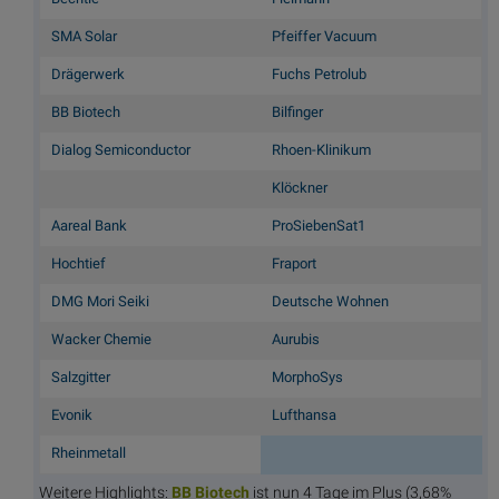
SMA Solar
Pfeiffer Vacuum
Drägerwerk
Fuchs Petrolub
BB Biotech
Bilfinger
Dialog Semiconductor
Rhoen-Klinikum
Klöckner
Aareal Bank
ProSiebenSat1
Hochtief
Fraport
DMG Mori Seiki
Deutsche Wohnen
Wacker Chemie
Aurubis
Salzgitter
MorphoSys
Evonik
Lufthansa
Rheinmetall
Weitere Highlights:
BB Bi
otech
ist nun 4 Tage im Plus (3,68%