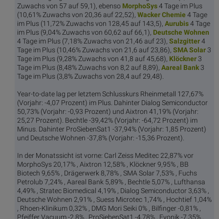
Zuwachs von 57 auf 59,1), ebenso
Morp
hoSys
4 Tage im Plus
(10,61% Zuwachs von 20,36 auf 22,52),
Wacker
Chemie
4 Tage
im Plus (11,72% Zuwachs von 128,45 auf 143,5),
Aur
ubis
4 Tage
im Plus (9,04% Zuwachs von 60,62 auf 66,1),
Deutsch
e Wohnen
4 Tage im Plus (7,18% Zuwachs von 21,46 auf 23),
Salzg
itter
4
Tage im Plus (10,46% Zuwachs von 21,6 auf 23,86),
SMA
Solar
3
Tage im Plus (9,28% Zuwachs von 41,8 auf 45,68),
Klöc
kner
3
Tage im Plus (8,48% Zuwachs von 8,2 auf 8,89),
Aarea
l Bank
3
Tage im Plus (3,8% Zuwachs von 28,4 auf 29,48).
Year-to-date lag per letztem Schlusskurs Rheinmetall 127,67%
(Vorjahr: -4,07 Prozent) im Plus. Dahinter Dialog Semiconductor
50,73% (Vorjahr: -0,93 Prozent) und Aixtron 41,19% (Vorjahr:
25,27 Prozent). Bechtle -39,42% (Vorjahr: -64,72 Prozent) im
Minus. Dahinter ProSiebenSat1 -37,94% (Vorjahr: 1,85 Prozent)
und Deutsche Wohnen -37,8% (Vorjahr: -15,36 Prozent).
In der Monatssicht ist vorne: Carl Zeiss Meditec 22,87% vor
MorphoSys 20,17% , Aixtron 12,58% , Klöckner 9,95% , BB
Biotech 9,65% , Drägerwerk 8,78% , SMA Solar 7,53% , Fuchs
Petrolub 7,24% , Aareal Bank 5,89% , Bechtle 5,07% , Lufthansa
4,49% , Stratec Biomedical 4,19% , Dialog Semiconductor 3,63% ,
Deutsche Wohnen 2,91% , Suess Microtec 1,74% , Hochtief 1,04%
, Rhoen-Klinikum 0,32% , DMG Mori Seiki 0% , Bilfinger -0,81% ,
Pfeiffer Vacuum -2,8% , ProSiebenSat1 -4,78% , Evonik -7,35% ,