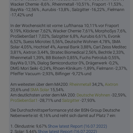
Wacker Chemie -8,6% , Rheinmetall -10,51% , Fraport -11,53% ,
BayWa -12,56% , Aurubis -13,8% , Salzgitter -16,22% , Fielmann
-17,42% und
In der Wochensicht ist vorne: Lufthansa 10,11% vor Fraport
9,19%, Klöckner 7,62%, Wacker Chemie 7,61%, MorphoSys 7,6%,
ProSiebenSat1 7,02%, Salzgitter 6,8%, Aurubis 6,61%, Evonik
6,52%, Suess Microtec 5,56%, Deutsche Wohnen 4,78%, SMA
Solar 4,05%, Hochtief 4%, Aareal Bank 3,88%, Carl Zeiss Meditec
3,81%, Aixtron 3,44%, Stratec Biomedical 2,56%, Bechtle 2,33%,
Rheinmetall 1,39%, BB Biotech 0,85%, Fuchs Petrolub 0,55%,
BayWa 0,13%, Dialog Semiconductor 0%, Drägerwerk -0,2%,
DMG Mori Seiki -0,24%, Rhoen-Klinikum -1,89%, Fielmann -2,37%,
Pfeiffer Vacuum -2,93%, Bilfinger -9,72% und
Am weitesten über dem MA200:
Rhein
metall
34,2%,
Aix
tron
20,6% und
SMA
Solar
15,54%.
Am deutlichsten unter dem MA 200:
Deutsch
e Wohnen
-32,59%,
ProSie
benSat1
-28,71% und
Salzg
itter
-27,93%.
Die Durchschnittsperformance ytd der BSN-Group Deutsche
Nebenwerte ist -8,16% und reiht sich damit auf Platz 7 ein:
1. Ölindustrie: 9,67%
Show latest Report (16.07.2022)
2. Solar: 5,44%
Show latest Report (16.07.2022)