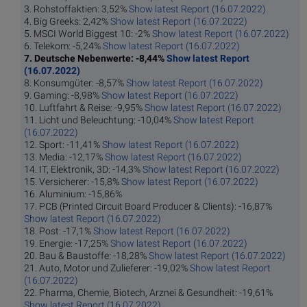
3. Rohstoffaktien: 3,52%
Show latest Report (16.07.2022)
4. Big Greeks: 2,42%
Show latest Report (16.07.2022)
5. MSCI World Biggest 10: -2%
Show latest Report (16.07.2022)
6. Telekom: -5,24%
Show latest Report (16.07.2022)
7. Deutsche Nebenwerte: -8,44%
Show latest Report
(16.07.2022)
8. Konsumgüter: -8,57%
Show latest Report (16.07.2022)
9. Gaming: -8,98%
Show latest Report (16.07.2022)
10. Luftfahrt & Reise: -9,95%
Show latest Report (16.07.2022)
11. Licht und Beleuchtung: -10,04%
Show latest Report
(16.07.2022)
12. Sport: -11,41%
Show latest Report (16.07.2022)
13. Media: -12,17%
Show latest Report (16.07.2022)
14. IT, Elektronik, 3D: -14,3%
Show latest Report (16.07.2022)
15. Versicherer: -15,8%
Show latest Report (16.07.2022)
16. Aluminium: -15,86%
17. PCB (Printed Circuit Board Producer & Clients): -16,87%
Show latest Report (16.07.2022)
18. Post: -17,1%
Show latest Report (16.07.2022)
19. Energie: -17,25%
Show latest Report (16.07.2022)
20. Bau & Baustoffe: -18,28%
Show latest Report (16.07.2022)
21. Auto, Motor und Zulieferer: -19,02%
Show latest Report
(16.07.2022)
22. Pharma, Chemie, Biotech, Arznei & Gesundheit: -19,61%
Show latest Report (16.07.2022)