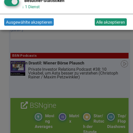
Besucher-Statistiken
zu
MOR
sollten nur 50 % der Position verkauft werden.
↓
1
Dienst
(20.07.)
TraderCoach
Die Morphosys bestätigt das Perlentaucher Trend Long
Ausgewählte akzeptieren
Alle akzeptieren
zu
MOR
Signal.
(20.07.)
BSN Podcasts
Christian Drastil: Wiener Börse Plausch
Private Investor Relations Podcast #38: 10
Vokabel, um Asta besser zu verstehen (Christoph
Rainer / Maxim Petzwinkler)
BSNgine
Movi
Matri
Star/
Top/
ng
x
Rutsc
Flop
Averages
h der
Diashows
Stunde