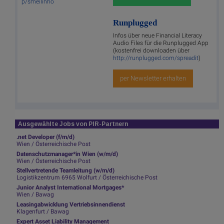
p/smeilinho
Runplugged
Infos über neue Financial Literacy
Audio Files für die Runplugged App
(kostenfrei downloaden über
http://runplugged.com/spreadit
)
per Newsletter erhalten
Ausgewählte Jobs von PIR-Partnern
.net Developer (f/m/d)
Wien / Österreichische Post
Datenschutzmanager*in Wien (w/m/d)
Wien / Österreichische Post
Stellvertretende Teamleitung (w/m/d)
Logistikzentrum 6965 Wolfurt / Österreichische Post
Junior Analyst International Mortgages*
Wien / Bawag
Leasingabwicklung Vertriebsinnendienst
Klagenfurt / Bawag
Expert Asset Liability Management