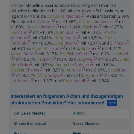
Hier der aktuelle ausserbörsliche Blick. Vergleicht man die
aktuellen Indikationen bei L&S mit dem letzten Schlusskurs, so
lag um 9:44 Uhr die
Carl Zeis
s Meditec
-Aktie am besten: 2,39%
Plus. Dahinter
Aix
tron
mit +1,68% ,
Stratec B
iomedical
mit
+1,68% ,
Suess M
icrotec
mit +1,64% ,
Bec
htle
mit +1,27% ,
Fiel
mann
mit +1,19% ,
SMA
Solar
mit +1,18% ,
Pfeiffe
r
Vacuum
mit +0,41% ,
Dräge
rwerk
mit +0,39% ,
Fuchs
P
etrolub
mit +0,23% ,
BB Bi
otech
mit +0,17% und
Bilf
inger
mit +0,15%
Rhoen-K
linikum
mit -0%
Klöc
kner
mit -0,11% ,
Aarea
l Bank
mit -0,17% ,
ProSie
benSat1
mit -0,2% ,
Hoch
tief
mit -0,27% ,
Fra
port
mit -0,32% ,
Ba
yWa
mit -0,32% ,
DMG
Mor
i Seiki
mit -0,37% ,
Deutsch
e Wohnen
mit -0,54% ,
Wacker
Chemie
mit -0,57% ,
Aur
ubis
mit -0,67% ,
Salzg
itter
mit -0,67% ,
Morp
hoSys
mit -0,71% ,
Evo
nik
mit -0,84% ,
Luft
hansa
mit -1,67% und
Rhein
metall
mit -2,84% .
Interessiert an folgenden Aktien und dazugehörigen
strukturierten Produkten? Hier informieren!
Carl Zeiss Meditec
Aixtron
Stratec Biomedical
Suess Microtec
Bechtle
Fielmann