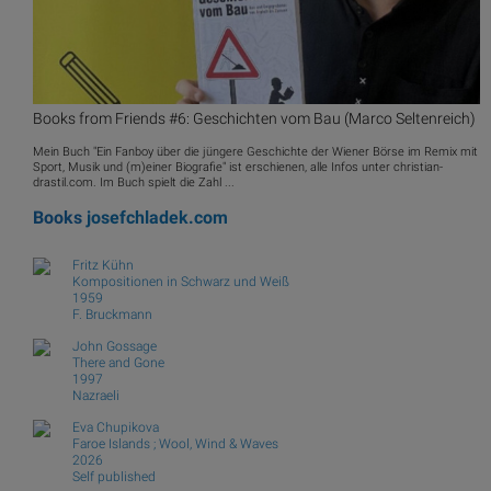
Books from Friends #6: Geschichten vom Bau (Marco Seltenreich)
Mein Buch "Ein Fanboy über die jüngere Geschichte der Wiener Börse im Remix mit
Sport, Musik und (m)einer Biografie" ist erschienen, alle Infos unter christian-
drastil.com. Im Buch spielt die Zahl ...
Books
josefchladek.com
Fritz Kühn
Kompositionen in Schwarz und Weiß
1959
F. Bruckmann
John Gossage
There and Gone
1997
Nazraeli
Eva Chupikova
Faroe Islands ; Wool, Wind & Waves
2026
Self published