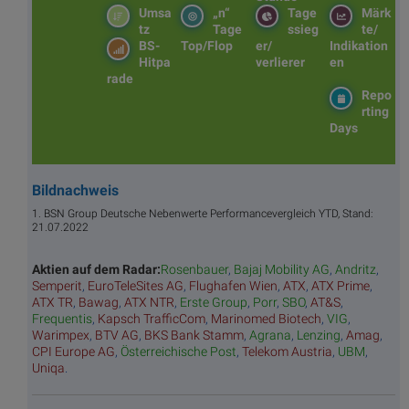
Umsa
„n“
Tage
Märk
tz
Tage
ssieg
te/
BS-
Top/Flop
er/
Indikation
Hitpa
verlierer
en
rade
Repo
rting
Days
Bildnachweis
1. BSN Group Deutsche Nebenwerte Performancevergleich YTD, Stand:
21.07.2022
Aktien auf dem Radar:
Rosenbauer
,
Bajaj Mobility AG
,
Andritz
,
Semperit
,
EuroTeleSites AG
,
Flughafen Wien
,
ATX
,
ATX Prime
,
ATX TR
,
Bawag
,
ATX NTR
,
Erste Group
,
Porr
,
SBO
,
AT&S
,
Frequentis
,
Kapsch TrafficCom
,
Marinomed Biotech
,
VIG
,
Warimpex
,
BTV AG
,
BKS Bank Stamm
,
Agrana
,
Lenzing
,
Amag
,
CPI Europe AG
,
Österreichische Post
,
Telekom Austria
,
UBM
,
Uniqa
.