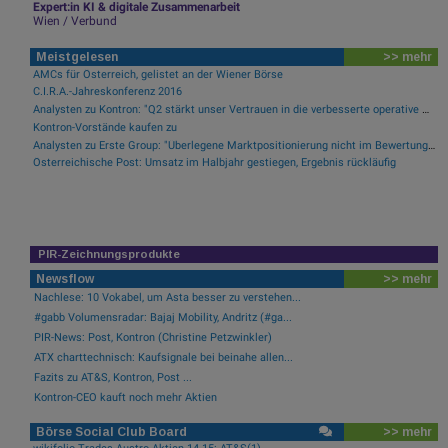
Expert:in KI & digitale Zusammenarbeit
Wien / Verbund
Meistgelesen
>> mehr
AMCs für Österreich, gelistet an der Wiener Börse
C.I.R.A.-Jahreskonferenz 2016
Analysten zu Kontron: "Q2 stärkt unser Vertrauen in die verbesserte operative Qualität"
Kontron-Vorstände kaufen zu
Analysten zu Erste Group: "Überlegene Marktpositionierung nicht im Bewertungsniveau reflektiert"
Österreichische Post: Umsatz im Halbjahr gestiegen, Ergebnis rückläufig
PIR-Zeichnungsprodukte
Newsflow
>> mehr
Nachlese: 10 Vokabel, um Asta besser zu verstehen...
#gabb Volumensradar: Bajaj Mobility, Andritz (#ga...
PIR-News: Post, Kontron (Christine Petzwinkler)
ATX charttechnisch: Kaufsignale bei beinahe allen...
Fazits zu AT&S, Kontron, Post ...
Kontron-CEO kauft noch mehr Aktien
Börse Social Club Board
>> mehr