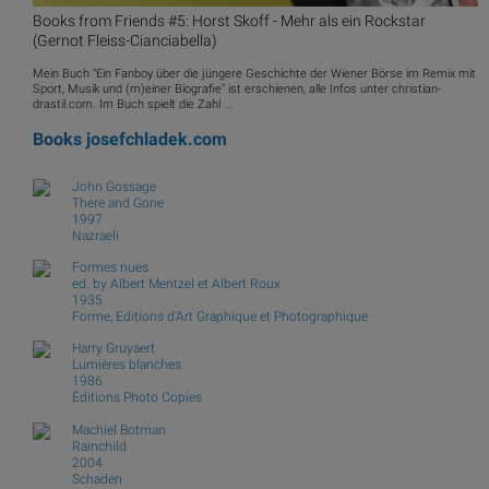
Books from Friends #5: Horst Skoff - Mehr als ein Rockstar
(Gernot Fleiss-Cianciabella)
Mein Buch "Ein Fanboy über die jüngere Geschichte der Wiener Börse im Remix mit
Sport, Musik und (m)einer Biografie" ist erschienen, alle Infos unter christian-
drastil.com. Im Buch spielt die Zahl ...
Books
josefchladek.com
John Gossage
There and Gone
1997
Nazraeli
Formes nues
ed. by Albert Mentzel et Albert Roux
1935
Forme, Editions d'Art Graphique et Photographique
Harry Gruyaert
Lumières blanches
1986
Éditions Photo Copies
Machiel Botman
Rainchild
2004
Schaden