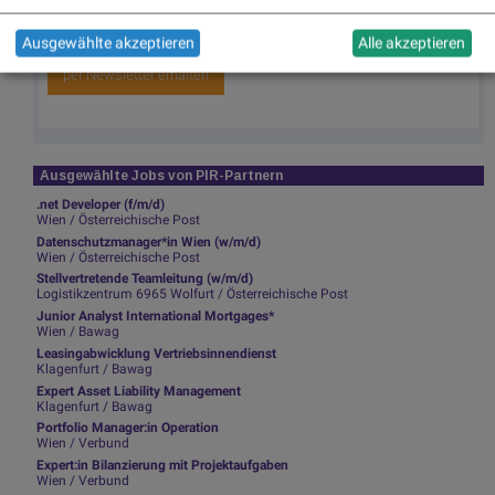
Infos über neue Financial Literacy Audio Files für die Runplugged App
(kostenfrei downloaden über
http://runplugged.com/spreadit
)
Ausgewählte akzeptieren
Alle akzeptieren
per Newsletter erhalten
Ausgewählte Jobs von PIR-Partnern
.net Developer (f/m/d)
Wien / Österreichische Post
Datenschutzmanager*in Wien (w/m/d)
Wien / Österreichische Post
Stellvertretende Teamleitung (w/m/d)
Logistikzentrum 6965 Wolfurt / Österreichische Post
Junior Analyst International Mortgages*
Wien / Bawag
Leasingabwicklung Vertriebsinnendienst
Klagenfurt / Bawag
Expert Asset Liability Management
Klagenfurt / Bawag
Portfolio Manager:in Operation
Wien / Verbund
Expert:in Bilanzierung mit Projektaufgaben
Wien / Verbund