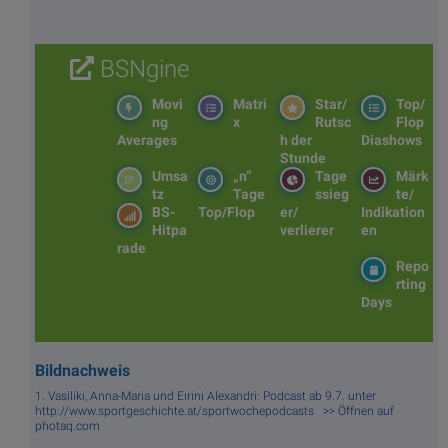
BSNgine
Movi
Matri
Star/
Top/
ng
x
Rutsc
Flop
Averages
h der
Diashows
Stunde
Umsa
„n“
Tage
Märk
tz
Tage
ssieg
te/
BS-
Top/Flop
er/
Indikation
Hitpa
verlierer
en
rade
Repo
rting
Days
Bildnachweis
1. Vasiliki, Anna-Maria und Eirini Alexandri: Podcast ab 9.7. unter
http://www.sportgeschichte.at/sportwochepodcasts >> Öffnen auf
photaq.com