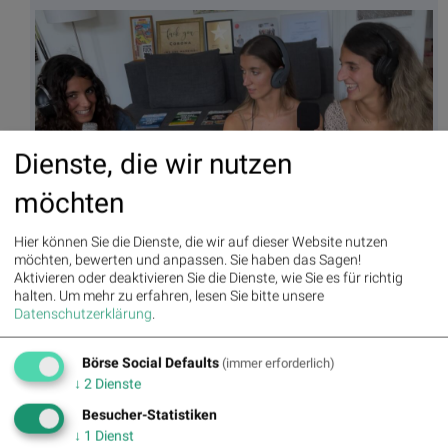
Dienste, die wir nutzen
möchten
Vasiliki, Anna-Maria und Eirini Alexandri: Podcast ab 9.7. unter
http://www.sportgeschichte.at/sportwochepodcasts
Hier können Sie die Dienste, die wir auf dieser Website nutzen
möchten, bewerten und anpassen. Sie haben das Sagen!
Aktivieren oder deaktivieren Sie die Dienste, wie Sie es für richtig
Useletter
halten.
Um mehr zu erfahren, lesen Sie bitte unsere
Die Useletter "Morning Xpresso" und "Evening Xtrakt" heben sich
Datenschutzerklärung
.
deutlich von den gängigen Newslettern ab. Beispiele ansehen bzw.
kostenfrei anmelden. Wichtige Börse-Infos garantiert.
Börse Social Defaults
(immer erforderlich)
Newsletter abonnieren
↓
2
Dienste
Besucher-Statistiken
Runplugged
↓
1
Dienst