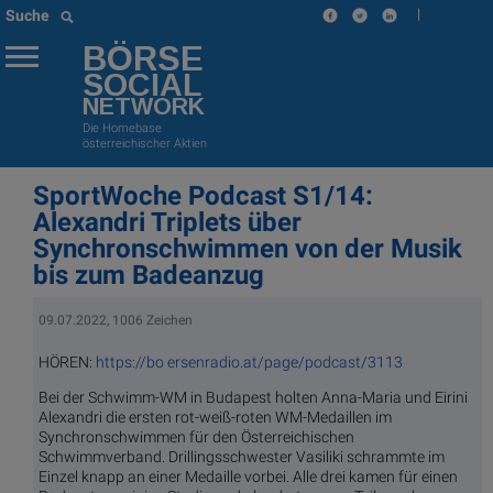
|
Suche
BÖRSE
SOCIAL
NETWORK
Die Homebase
österreichischer Aktien
SportWoche Podcast S1/14:
Alexandri Triplets über
Synchronschwimmen von der Musik
bis zum Badeanzug
09.07.2022, 1006 Zeichen
HÖREN:
https://bo
ersenradio.at/page/podcast/3113
Bei der Schwimm-WM in Budapest holten Anna-Maria und Eirini
Alexandri die ersten rot-weiß-roten WM-Medaillen im
Synchronschwimmen für den Österreichischen
Schwimmverband. Drillingsschwester Vasiliki schrammte im
Einzel knapp an einer Medaille vorbei. Alle drei kamen für einen