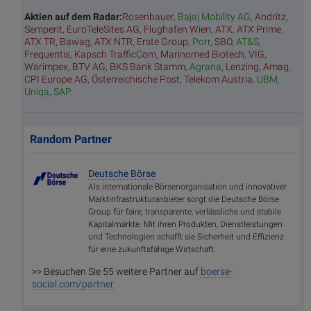
Aktien auf dem Radar:
Rosenbauer
,
Bajaj Mobility AG
,
Andritz
,
Semperit
,
EuroTeleSites AG
,
Flughafen Wien
,
ATX
,
ATX Prime
,
ATX TR
,
Bawag
,
ATX NTR
,
Erste Group
,
Porr
,
SBO
,
AT&S
,
Frequentis
,
Kapsch TrafficCom
,
Marinomed Biotech
,
VIG
,
Warimpex
,
BTV AG
,
BKS Bank Stamm
,
Agrana
,
Lenzing
,
Amag
,
CPI Europe AG
,
Österreichische Post
,
Telekom Austria
,
UBM
,
Uniqa
,
SAP
.
Random Partner
Deutsche Börse
Als internationale Börsenorganisation und innovativer
Marktinfrastrukturanbieter sorgt die Deutsche Börse
Group für faire, transparente, verlässliche und stabile
Kapitalmärkte. Mit ihren Produkten, Dienstleistungen
und Technologien schafft sie Sicherheit und Effizienz
für eine zukunftsfähige Wirtschaft.
>> Besuchen Sie 55 weitere Partner auf
boerse-
social.com/partner