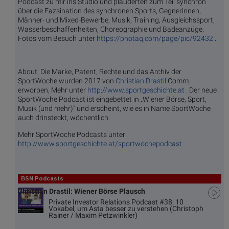
Podcast zu mir ins Studio und plauderten zum Teil synchron
über die Fazsination des synchronen Sports, Gegnerinnen,
Männer- und Mixed-Bewerbe, Musik, Training, Ausgleichssport,
Wasserbeschaffenheiten, Choreographie und Badeanzüge.
Fotos vom Besuch unter
https://photaq.com/page/pic/92432
.
About: Die Marke, Patent, Rechte und das Archiv der
SportWoche wurden 2017 von
Christian Drastil
Comm.
erworben, Mehr unter
http://www.sportgeschichte.at
. Der neue
SportWoche Podcast ist eingebettet in „Wiener Börse, Sport,
Musik (und mehr)" und erscheint, wie es in Name SportWoche
auch drinsteckt, wöchentlich.
Mehr SportWoche Podcasts unter
http://www.sportgeschichte.at/sportwochepodcast
BSN Podcasts
Christian Drastil: Wiener Börse Plausch
Private Investor Relations Podcast #38: 10
Vokabel, um Asta besser zu verstehen (Christoph
Rainer / Maxim Petzwinkler)