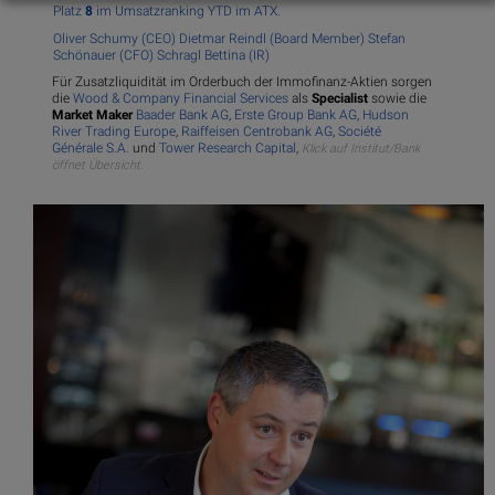
Platz
8
im Umsatzranking YTD im ATX.
Oliver Schumy (CEO)
Dietmar Reindl (Board Member)
Stefan
Schönauer (CFO)
Schragl Bettina (IR)
Für Zusatzliquidität im Orderbuch der Immofinanz-Aktien sorgen
die
Wood & Company Financial Services
als
Specialist
sowie die
Market Maker
Baader Bank AG
,
Erste Group Bank AG
,
Hudson
River Trading Europe
,
Raiffeisen Centrobank AG
,
Société
Générale S.A.
und
Tower Research Capital
,
Klick auf Institut/Bank
öffnet Übersicht.