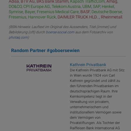
Adisa
,
BTV AG
,
BKS Bank Stamm
,
Kapsch TrafficCom
,
Amag
,
DO&CO
,
CPI Europe AG
,
Telekom Austria
,
UBM
,
SAP
,
Henkel
,
Symrise
,
Bayer
,
Fresenius Medical Care
,
BASF
,
Deutsche Boerse
,
Fresenius
,
Hannover Rück
,
DAIMLER TRUCK HLD...
,
Rheinmetall
.
(BSN-Hinweis: Lauftext im Original des Aussenders, Titel (immer) und
Bebilderung (oft) durch
boerse-social.com
aus dem Fotoarchiv von
photaq.com
)
Random Partner #goboersewien
Kathrein Privatbank
Die Kathrein Privatbank AG mit Sitz
in Wien wurde 1924 von Carl
Kathrein gegründet und zählt zu
den führenden Privatbanken im
deutschsprachigen Raum. Ihre
Kernkompetenz liegt in der
Verwaltung von privatem,
unternehmerischem und
institutionellem Vermögen sowie
dem Vermögen von
Privatstiftungen. Als Tochter der
Raiffeisen Bank International AG