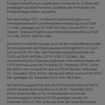
Einlagenrückzahlung zu qualifizieren und damit für in Österreich
ansässige natürliche Personen, die Aktien der Immofinanz im
Privatvermögen halten, steuerfrei.
Der nachhaltige FFO 1 vor Steuern (exklusive Ergebnis aus
Immobilienverkäufen und Immobilienentwicklung) ist auf EUR
71,4 Mio. gestiegen (2016*: EUR 53,2 Mio.) und der FFO 2 vor
Steuern (inklusive Ergebnis aus Immobilienverkäufen) auf EUR
97,4 Mio. (2016*: EUR 34,3 Mio.
Deutliche Fortschritte wurden auch bei der Kosteneffizienz erzielt.
So reduzierte sich der Personalaufwand (fortgeführt) um 16,2%
auf rund EUR -33,7 Mio. Der Finanzierungsaufwand sank um
13,8% auf EUR -94,9 Mio. (2016*: EUR -110,0 Mio.). Die
durchschnittlichen Finanzierungskosten ohne Derivate liegen mit
1,97% erstmals unter der 2%-Marke (31. Dezember 2016: 2,64%).
Der Netto Loan-to-Value hat sich auf 40,8% deutlich verbessert
(31. Dezember 2016: 49,0%). Die liquiden Mittel sind auf EUR 479,3
Mio. gestiegen (31. Dezember 2016: EUR 189,3 Mio.).
Der Vermietungsgrad hat sich um 4,6 Prozentpunkte auf 94,2%
erhöht bei einer Bruttorendite von 6,4% (31. Dezember 2016:
89,6%; Bruttorendite: 6,1%). Im Bürobereich konnte der
Vermietungsgrad dabei auf 91,9% gesteigert werden (31.
Dezember 2016: 87,3%), wobei die unter der neuen Büromarke