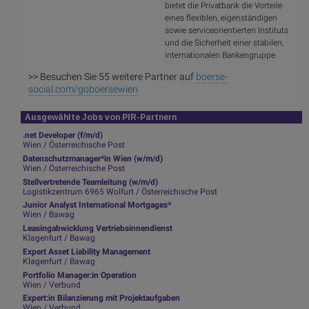
bietet die Privatbank die Vorteile
eines flexiblen, eigenständigen
sowie serviceorientierten Instituts
und die Sicherheit einer stabilen,
internationalen Bankengruppe.
>> Besuchen Sie 55 weitere Partner auf
boerse-
social.com/goboersewien
Ausgewählte Jobs von PIR-Partnern
.net Developer (f/m/d)
Wien / Österreichische Post
Datenschutzmanager*in Wien (w/m/d)
Wien / Österreichische Post
Stellvertretende Teamleitung (w/m/d)
Logistikzentrum 6965 Wolfurt / Österreichische Post
Junior Analyst International Mortgages*
Wien / Bawag
Leasingabwicklung Vertriebsinnendienst
Klagenfurt / Bawag
Expert Asset Liability Management
Klagenfurt / Bawag
Portfolio Manager:in Operation
Wien / Verbund
Expert:in Bilanzierung mit Projektaufgaben
Wien / Verbund