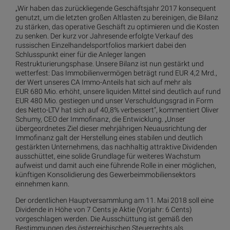
„Wir haben das zurückliegende Geschäftsjahr 2017 konsequent
genutzt, um die letzten großen Altlasten zu bereinigen, die Bilanz
zu stärken, das operative Geschäft zu optimieren und die Kosten
zu senken. Der kurz vor Jahresende erfolgte Verkauf des
russischen Einzelhandelsportfolios markiert dabei den
Schlusspunkt einer für die Anleger langen
Restrukturierungsphase. Unsere Bilanz ist nun gestärkt und
wetterfest: Das Immobilienvermögen beträgt rund EUR 4,2 Mrd.,
der Wert unseres CA Immo-Anteils hat sich auf mehr als
EUR 680 Mio. erhöht, unsere liquiden Mittel sind deutlich auf rund
EUR 480 Mio. gestiegen und unser Verschuldungsgrad in Form
des Netto-LTV hat sich auf 40,8% verbessert“, kommentiert Oliver
Schumy, CEO der Immofinanz, die Entwicklung. „Unser
übergeordnetes Ziel dieser mehrjährigen Neuausrichtung der
Immofinanz galt der Herstellung eines stabilen und deutlich
gestärkten Unternehmens, das nachhaltig attraktive Dividenden
ausschüttet, eine solide Grundlage für weiteres Wachstum
aufweist und damit auch eine führende Rolle in einer möglichen,
künftigen Konsolidierung des Gewerbeimmobiliensektors
einnehmen kann.
Der ordentlichen Hauptversammlung am 11. Mai 2018 soll eine
Dividende in Höhe von 7 Cents je Aktie (Vorjahr: 6 Cents)
vorgeschlagen werden. Die Ausschüttung ist gemäß den
Bestimmungen des österreichischen Steuerrechts als