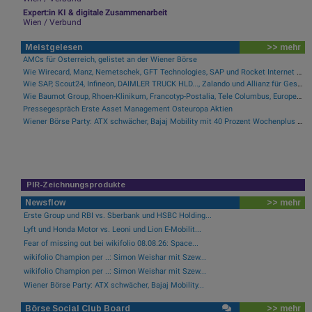
Expert:in KI & digitale Zusammenarbeit
Wien / Verbund
Meistgelesen
>> mehr
AMCs für Österreich, gelistet an der Wiener Börse
Wie Wirecard, Manz, Nemetschek, GFT Technologies, SAP und Rocket Internet für Gesprächsstoff sorgten
Wie SAP, Scout24, Infineon, DAIMLER TRUCK HLD..., Zalando und Allianz für Gesprächsstoff im DAX sorgten
Wie Baumot Group, Rhoen-Klinikum, Francotyp-Postalia, Tele Columbus, European Lithium und Lanxess für Gesprächsstoff sorgten
Pressegespräch Erste Asset Management Osteuropa Aktien
Wiener Börse Party: ATX schwächer, Bajaj Mobility mit 40 Prozent Wochenplus und vielleicht Momentum aus Indien (Podcast)
PIR-Zeichnungsprodukte
Newsflow
>> mehr
Erste Group und RBI vs. Sberbank und HSBC Holding...
Lyft und Honda Motor vs. Leoni und Lion E-Mobilit...
Fear of missing out bei wikifolio 08.08.26: Space...
wikifolio Champion per ..: Simon Weishar mit Szew...
wikifolio Champion per ..: Simon Weishar mit Szew...
Wiener Börse Party: ATX schwächer, Bajaj Mobility...
Börse Social Club Board
>> mehr