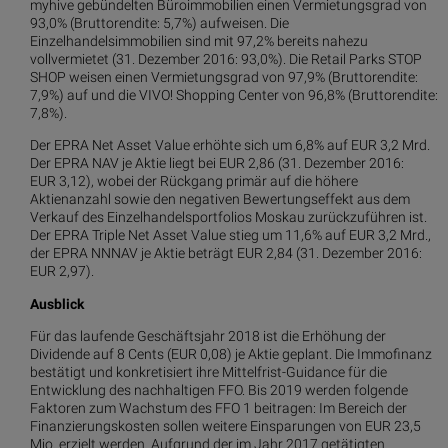
myhive gebündelten Büroimmobilien einen Vermietungsgrad von
93,0% (Bruttorendite: 5,7%) aufweisen. Die
Einzelhandelsimmobilien sind mit 97,2% bereits nahezu
vollvermietet (31. Dezember 2016: 93,0%). Die Retail Parks STOP
SHOP weisen einen Vermietungsgrad von 97,9% (Bruttorendite:
7,9%) auf und die VIVO! Shopping Center von 96,8% (Bruttorendite:
7,8%).
Der EPRA Net Asset Value erhöhte sich um 6,8% auf EUR 3,2 Mrd.
Der EPRA NAV je Aktie liegt bei EUR 2,86 (31. Dezember 2016:
EUR 3,12), wobei der Rückgang primär auf die höhere
Aktienanzahl sowie den negativen Bewertungseffekt aus dem
Verkauf des Einzelhandelsportfolios Moskau zurückzuführen ist.
Der EPRA Triple Net Asset Value stieg um 11,6% auf EUR 3,2 Mrd.,
der EPRA NNNAV je Aktie beträgt EUR 2,84 (31. Dezember 2016:
EUR 2,97).
Ausblick
Für das laufende Geschäftsjahr 2018 ist die Erhöhung der
Dividende auf 8 Cents (EUR 0,08) je Aktie geplant. Die Immofinanz
bestätigt und konkretisiert ihre Mittelfrist-Guidance für die
Entwicklung des nachhaltigen FFO. Bis 2019 werden folgende
Faktoren zum Wachstum des FFO 1 beitragen: Im Bereich der
Finanzierungskosten sollen weitere Einsparungen von EUR 23,5
Mio. erzielt werden. Aufgrund der im Jahr 2017 getätigten