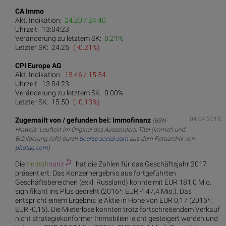
CA Immo
Akt. Indikation:
24.20 / 24.40
Uhrzeit:
13:04:23
Veränderung zu letztem SK:
0.21%
Letzter SK:
24.25
( -0.21%)
CPI Europe AG
Akt. Indikation:
15.46 / 15.54
Uhrzeit:
13:04:23
Veränderung zu letztem SK:
0.00%
Letzter SK:
15.50
( -0.13%)
04.04.2018
Zugemailt von / gefunden bei: Immofinanz
(BSN-
Hinweis: Lauftext im Original des Aussenders, Titel (immer) und
Bebilderung (oft) durch
boerse-social.com
aus dem Fotoarchiv von
photaq.com
)
Die
Immof
inanz
hat die Zahlen für das Geschäftsjahr 2017
präsentiert: Das Konzernergebnis aus fortgeführten
Geschäftsbereichen (exkl. Russland) konnte mit EUR 181,0 Mio.
signifikant ins Plus gedreht (2016*: EUR -147,4 Mio.). Das
entspricht einem Ergebnis je Aktie in Höhe von EUR 0,17 (2016*:
EUR -0,15). Die Mieterlöse konnten trotz fortschreitendem Verkauf
nicht strategiekonformer Immobilien leicht gesteigert werden und