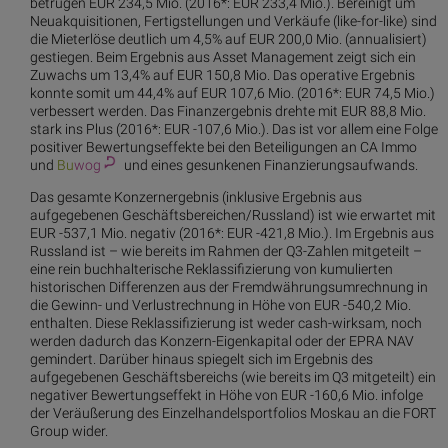
betrugen EUR 234,5 Mio. (2016*: EUR 233,4 Mio.). Bereinigt um
Neuakquisitionen, Fertigstellungen und Verkäufe (like-for-like) sind
die Mieterlöse deutlich um 4,5% auf EUR 200,0 Mio. (annualisiert)
gestiegen. Beim Ergebnis aus Asset Management zeigt sich ein
Zuwachs um 13,4% auf EUR 150,8 Mio. Das operative Ergebnis
konnte somit um 44,4% auf EUR 107,6 Mio. (2016*: EUR 74,5 Mio.)
verbessert werden. Das Finanzergebnis drehte mit EUR 88,8 Mio.
stark ins Plus (2016*: EUR -107,6 Mio.). Das ist vor allem eine Folge
positiver Bewertungseffekte bei den Beteiligungen an CA Immo
und
Bu
wog
und eines gesunkenen Finanzierungsaufwands.
Das gesamte Konzernergebnis (inklusive Ergebnis aus
aufgegebenen Geschäftsbereichen/Russland) ist wie erwartet mit
EUR -537,1 Mio. negativ (2016*: EUR -421,8 Mio.). Im Ergebnis aus
Russland ist – wie bereits im Rahmen der Q3-Zahlen mitgeteilt –
eine rein buchhalterische Reklassifizierung von kumulierten
historischen Differenzen aus der Fremdwährungsumrechnung in
die Gewinn- und Verlustrechnung in Höhe von EUR -540,2 Mio.
enthalten. Diese Reklassifizierung ist weder cash-wirksam, noch
werden dadurch das Konzern-Eigenkapital oder der EPRA NAV
gemindert. Darüber hinaus spiegelt sich im Ergebnis des
aufgegebenen Geschäftsbereichs (wie bereits im Q3 mitgeteilt) ein
negativer Bewertungseffekt in Höhe von EUR -160,6 Mio. infolge
der Veräußerung des Einzelhandelsportfolios Moskau an die FORT
Group wider.