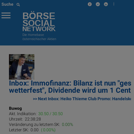
|
Suche
BÖRSE
SOCIAL
NETWORK
Die Homebase
österreichischer Aktien
Inbox: Immofinanz: Bilanz ist nun "ges
wetterfest", Dividende wird um 1 Cent 
>> Next Inbox: Heiko Thieme Club Promo: Handelskon
Buwog
Akt. Indikation:
30.50 / 30.50
Uhrzeit:
22:38:28
Veränderung zu letztem SK:
0.00%
Letzter SK:
0.00
( 0.00%)