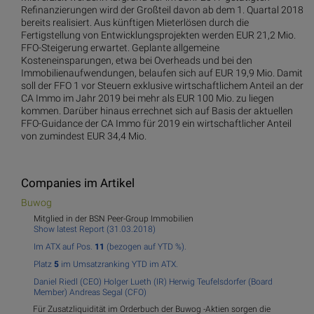
Refinanzierungen wird der Großteil davon ab dem 1. Quartal 2018
bereits realisiert. Aus künftigen Mieterlösen durch die
Fertigstellung von Entwicklungsprojekten werden EUR 21,2 Mio.
FFO-Steigerung erwartet. Geplante allgemeine
Kosteneinsparungen, etwa bei Overheads und bei den
Immobilienaufwendungen, belaufen sich auf EUR 19,9 Mio. Damit
soll der FFO 1 vor Steuern exklusive wirtschaftlichem Anteil an der
CA Immo im Jahr 2019 bei mehr als EUR 100 Mio. zu liegen
kommen. Darüber hinaus errechnet sich auf Basis der aktuellen
FFO-Guidance der CA Immo für 2019 ein wirtschaftlicher Anteil
von zumindest EUR 34,4 Mio.
Companies im Artikel
Buwog
Mitglied in der BSN Peer-Group Immobilien
Show latest Report (31.03.2018)
Im ATX auf Pos.
11
(bezogen auf YTD %).
Platz
5
im Umsatzranking YTD im ATX.
Daniel Riedl (CEO)
Holger Lueth (IR)
Herwig Teufelsdorfer (Board
Member)
Andreas Segal (CFO)
Für Zusatzliquidität im Orderbuch der Buwog -Aktien sorgen die