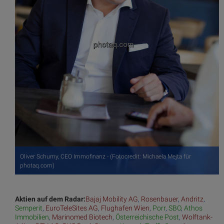
Oliver Schumy, CEO Immofinanz - (Fotocredit: Michaela Mejta für
photaq.com)
Aktien auf dem Radar:
Bajaj Mobility AG
,
Rosenbauer
,
Andritz
,
Semperit
,
EuroTeleSites AG
,
Flughafen Wien
,
Porr
,
SBO
,
Athos
Immobilien
,
Marinomed Biotech
,
Österreichische Post
,
Wolftank-