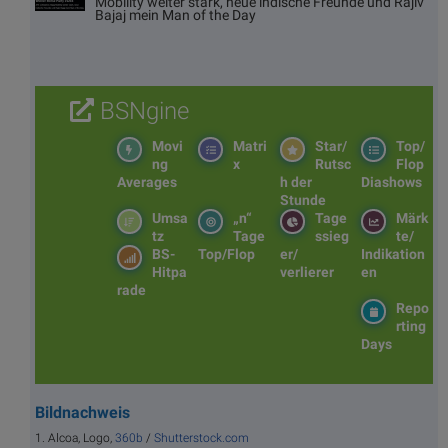
Mobility weiter stark, neue indische Freunde und Rajiv
Bajaj mein Man of the Day
BSNgine
Movi
Matri
Star/
Top/
ng
x
Rutsc
Flop
Averages
h der
Diashows
Stunde
Umsa
„n“
Tage
Märk
tz
Tage
ssieg
te/
BS-
Top/Flop
er/
Indikation
Hitpa
verlierer
en
rade
Repo
rting
Days
Bildnachweis
1. Alcoa, Logo,
360b
/
Shutterstock.com