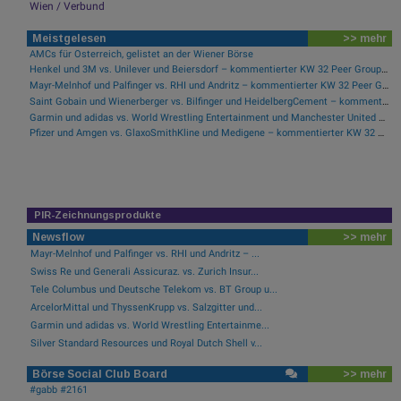
Wien / Verbund
Meistgelesen
>> mehr
AMCs für Österreich, gelistet an der Wiener Börse
Henkel und 3M vs. Unilever und Beiersdorf – kommentierter KW 32 Peer Group Watch Konsumgüter
Mayr-Melnhof und Palfinger vs. RHI und Andritz – kommentierter KW 32 Peer Group Watch Zykliker Österreich
Saint Gobain und Wienerberger vs. Bilfinger und HeidelbergCement – kommentierter KW 32 Peer Group Watch Bau & Baustoffe
Garmin und adidas vs. World Wrestling Entertainment und Manchester United – kommentierter KW 32 Peer Group Watch Sport
Pfizer und Amgen vs. GlaxoSmithKline und Medigene – kommentierter KW 32 Peer Group Watch Pharma, Chemie, Biotech, Arznei & Gesundheit
PIR-Zeichnungsprodukte
Newsflow
>> mehr
Mayr-Melnhof und Palfinger vs. RHI und Andritz – ...
Swiss Re und Generali Assicuraz. vs. Zurich Insur...
Tele Columbus und Deutsche Telekom vs. BT Group u...
ArcelorMittal und ThyssenKrupp vs. Salzgitter und...
Garmin und adidas vs. World Wrestling Entertainme...
Silver Standard Resources und Royal Dutch Shell v...
Börse Social Club Board
>> mehr
#gabb #2161