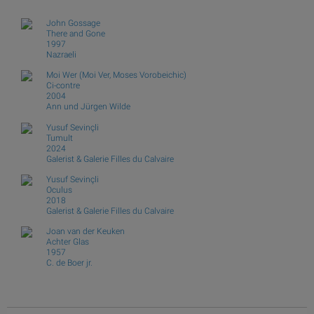
John Gossage
There and Gone
1997
Nazraeli
Moi Wer (Moi Ver, Moses Vorobeichic)
Ci-contre
2004
Ann und Jürgen Wilde
Yusuf Sevinçli
Tumult
2024
Galerist & Galerie Filles du Calvaire
Yusuf Sevinçli
Oculus
2018
Galerist & Galerie Filles du Calvaire
Joan van der Keuken
Achter Glas
1957
C. de Boer jr.