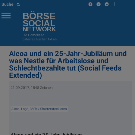
|
Suche
BÖRSE
SOCIAL
NETWORK
Die Homebase
österreichischer Aktien
Alcoa und ein 25-Jahr-Jubiläum und
was Nestle für Arbeitslose und
Schlechtbezahlte tut (Social Feeds
Extended)
21.09.2017, 1548 Zeichen
Alcoa, Logo, 360b / Shutterstock.com