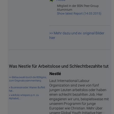
Mitglied in der BSN Peer-Group
Aluminium
Show latest Report (14.03.2015)
>> Mehr dazu und ev. original Bilder
hier
Was Nestle für Arbeitslose und Schlechtbezahlte tut
Nestlé
>> Bildauswahl durch die BSNgine,
Laut International Labour
zum Originalzusammenhang
Organization sind zwei von fünf
»
Businessinsider: Warren Buffett
jungen Leuten arbeitslos oder haben
hat...
einen schlecht bezahlten Job. Hier
»
wikifolio whispers p.m. zu
engagieren wir uns, beispielsweise mit
Alphabet,...
unserem Programm für junge
Europäer wie Christian. Mehr über
unsere Global Youth Initiative hier: :