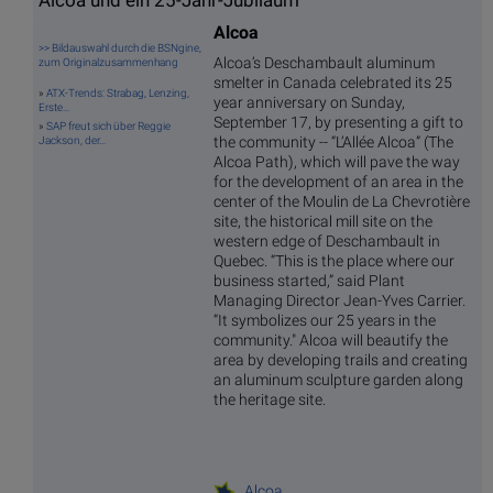
Alcoa und ein 25-Jahr-Jubiläum
Alcoa
>> Bildauswahl durch die BSNgine,
Alcoa’s Deschambault aluminum
zum Originalzusammenhang
smelter in Canada celebrated its 25
»
ATX-Trends: Strabag, Lenzing,
year anniversary on Sunday,
Erste...
September 17, by presenting a gift to
»
SAP freut sich über Reggie
the community -- “L’Allée Alcoa” (The
Jackson, der...
Alcoa Path), which will pave the way
for the development of an area in the
center of the Moulin de La Chevrotière
site, the historical mill site on the
western edge of Deschambault in
Quebec. “This is the place where our
business started,” said Plant
Managing Director Jean-Yves Carrier.
“It symbolizes our 25 years in the
community." Alcoa will beautify the
area by developing trails and creating
an aluminum sculpture garden along
the heritage site.
Alcoa