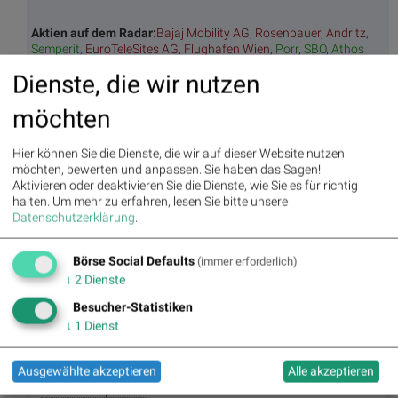
Aktien auf dem Radar:
Bajaj Mobility AG
,
Rosenbauer
,
Andritz
,
Semperit
,
EuroTeleSites AG
,
Flughafen Wien
,
Porr
,
SBO
,
Athos
Immobilien
,
Marinomed Biotech
,
Österreichische Post
,
Wolftank-
Dienste, die wir nutzen
Adisa
,
BTV AG
,
BKS Bank Stamm
,
Kapsch TrafficCom
,
Amag
,
DO&CO
,
CPI Europe AG
,
Telekom Austria
,
UBM
,
SAP
,
Henkel
,
möchten
Symrise
,
Bayer
,
Fresenius Medical Care
,
BASF
,
Deutsche Boerse
,
Fresenius
,
Hannover Rück
,
DAIMLER TRUCK HLD...
,
Rheinmetall
.
Hier können Sie die Dienste, die wir auf dieser Website nutzen
möchten, bewerten und anpassen. Sie haben das Sagen!
Aktivieren oder deaktivieren Sie die Dienste, wie Sie es für richtig
Random Partner
halten.
Um mehr zu erfahren, lesen Sie bitte unsere
Datenschutzerklärung
.
A1 Telekom Austria
Die an der Wiener Börse notierte A1 Telekom Austria
Börse Social Defaults
(immer erforderlich)
Group ist führender Provider für digitale Services und
↓
2
Dienste
Kommunikationslösungen im CEE Raum mit mehr als
24 Millionen Kunden in sieben Ländern und bietet
Besucher-Statistiken
Kommunikationslösungen, Payment und
↓
1
Dienst
Unterhaltungsservices sowie integrierte Business
Lösungen an.
Ausgewählte akzeptieren
Alle akzeptieren
>> Besuchen Sie 55 weitere Partner auf
boerse-
social.com/partner