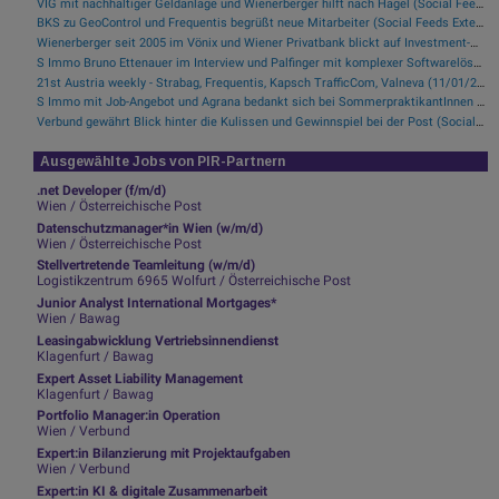
VIG mit nachhaltiger Geldanlage und Wienerberger hilft nach Hagel (Social Feeds Extended)
BKS zu GeoControl und Frequentis begrüßt neue Mitarbeiter (Social Feeds Extended)
Wienerberger seit 2005 im Vönix und Wiener Privatbank blickt auf Investment-Breakfast zurück (Social Feeds Extended)
S Immo Bruno Ettenauer im Interview und Palfinger mit komplexer Softwarelösung (Social Feeds Extended)
21st Austria weekly - Strabag, Frequentis, Kapsch TrafficCom, Valneva (11/01/2021)
S Immo mit Job-Angebot und Agrana bedankt sich bei SommerpraktikantInnen (Social Feeds Extended)
Verbund gewährt Blick hinter die Kulissen und Gewinnspiel bei der Post (Social Feeds Extended)
Ausgewählte Jobs von PIR-Partnern
.net Developer (f/m/d)
Wien / Österreichische Post
Datenschutzmanager*in Wien (w/m/d)
Wien / Österreichische Post
Stellvertretende Teamleitung (w/m/d)
Logistikzentrum 6965 Wolfurt / Österreichische Post
Junior Analyst International Mortgages*
Wien / Bawag
Leasingabwicklung Vertriebsinnendienst
Klagenfurt / Bawag
Expert Asset Liability Management
Klagenfurt / Bawag
Portfolio Manager:in Operation
Wien / Verbund
Expert:in Bilanzierung mit Projektaufgaben
Wien / Verbund
Expert:in KI & digitale Zusammenarbeit