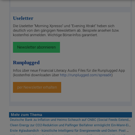
Useletter
Die Useletter "Morning Xpresso" und "Evening Xtrakt" heben sich
deutlich von den gängigen Newslettern ab. Beispiele ansehen bzw.
kostenfrei anmelden. Wichtige Börse-Infos garantiert.
Newsletter abonnieren
Runplugged
Infos über neue Financial Literacy Audio Files für die Runplugged App
(kostenfrei downloaden über
http://runplugged.com/spreadit
)
per Newsletter erhalten
Mehr zum Thema
Deutsche Bank zu Inflation und Heimo Scheuch auf CNBC (Social Feeds Extended)
Cleen Energy zur CO2-Reduktion und Palfinger Beifahrer ermöglicht Ein-Mann-Einsätze (Social Feeds Extended)
Erste #glaubandich - künstliche Intelligenz für Energiewende und Österr. Post mit Diplomatischen Beziehungen China - Österreich (Social Feeds Extended)