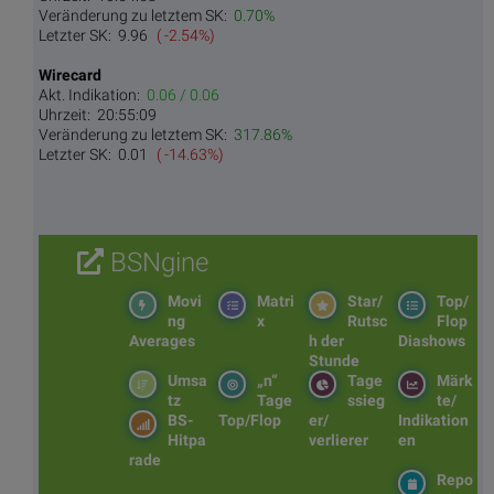
Veränderung zu letztem SK:
0.70%
Letzter SK:
9.96
( -2.54%)
Wirecard
Akt. Indikation:
0.06 / 0.06
Uhrzeit:
20:55:09
Veränderung zu letztem SK:
317.86%
Letzter SK:
0.01
( -14.63%)
BSNgine
Movi
Matri
Star/
Top/
ng
x
Rutsc
Flop
Averages
h der
Diashows
Stunde
Umsa
„n“
Tage
Märk
tz
Tage
ssieg
te/
BS-
Top/Flop
er/
Indikation
Hitpa
verlierer
en
rade
Repo