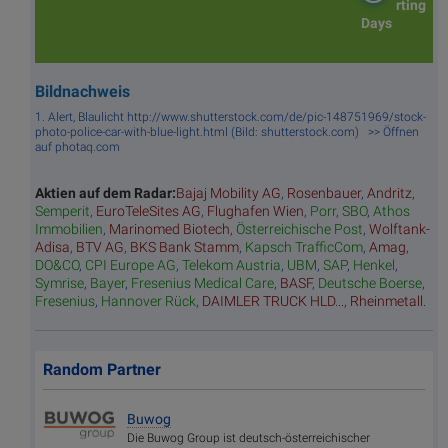
rting
Days
Bildnachweis
1. Alert, Blaulicht http://www.shutterstock.com/de/pic-148751969/stock-
photo-police-car-with-blue-light.html (Bild: shutterstock.com) >> Öffnen
auf photaq.com
Aktien auf dem Radar:
Bajaj Mobility AG
,
Rosenbauer
,
Andritz
,
Semperit
,
EuroTeleSites AG
,
Flughafen Wien
,
Porr
,
SBO
,
Athos
Immobilien
,
Marinomed Biotech
,
Österreichische Post
,
Wolftank-
Adisa
,
BTV AG
,
BKS Bank Stamm
,
Kapsch TrafficCom
,
Amag
,
DO&CO
,
CPI Europe AG
,
Telekom Austria
,
UBM
,
SAP
,
Henkel
,
Symrise
,
Bayer
,
Fresenius Medical Care
,
BASF
,
Deutsche Boerse
,
Fresenius
,
Hannover Rück
,
DAIMLER TRUCK HLD...
,
Rheinmetall
.
Random Partner
Buwog
Die Buwog Group ist deutsch-österreichischer