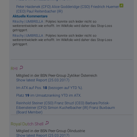
Peter Haidenek (CFO)
Alice Godderidge (CSO)
Friedrich Huemer
(CEO)
Paul Reitenbacher (IR)
Aktuelle Kommentare
Ritschy | UMBRELLA
: Polytec konnte sich leider nicht so
weiterentwickeln wie erhofft. Im Wikifolio wird daher das Stop-Loss
getriggert.
Ritschy | UMBRELLA
: Polytec konnte sich leider nicht so
weiterentwickeln wie erhofft. Im Wikifolio wird daher das Stop-Loss
getriggert.
R
HI
Mitglied in der BSN Peer-Group Zykliker Österreich
Show latest Report (25.03.2017)
Im ATX auf Pos.
18
(bezogen auf YTD %).
Platz
19
im Umsatzranking YTD im ATX.
Reinhold Steiner (CSO)
Franz Struzl (CEO)
Barbara Potisk-
Eibensteiner (CFO)
Simon Kuchelbacher (IR)
Franz Buxbaum
(Board Member)
Royal Du
tch Shell
Mitglied in der BSN Peer-Group Ölindustrie
Show latest Report (25.03.2017)