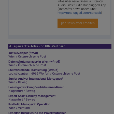
Infos über neue Financial Literacy
Audio Files für die Runplugged App
(kostenfrei downloaden über
http://runplugged.com/spreadit
)
per Newsletter erhalten
Ausgewählte Jobs von PIR-Partnern
.net Developer (f/m/d)
Wien / Österreichische Post
Datenschutzmanager*in Wien (w/m/d)
Wien / Österreichische Post
Stellvertretende Teamleitung (w/m/d)
Logistikzentrum 6965 Wolfurt / Österreichische Post
Junior Analyst International Mortgages*
Wien / Bawag
Leasingabwicklung Vertriebsinnendienst
Klagenfurt / Bawag
Expert Asset Liability Management
Klagenfurt / Bawag
Portfolio Manager:in Operation
Wien / Verbund
Expert:in Bilanzierung mit Projektaufgaben