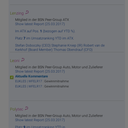
Len
zing
Mitglied in der BSN Peer-Group ATX
Show latest Report (25.03.2017)
Im ATX auf Pos.
1
(bezogen auf YTD %).
Platz
7
im Umsatzranking YTD im ATX.
Stefan Doboczky (CEO)
Stephanie Kniep (IR)
Robert van de
Kerkhof (Board Member)
Thomas Obendrauf (CFO)
Le
oni
Mitglied in der BSN Peer-Group Auto, Motor und Zulieferer
Show latest Report (25.03.2017)
Aktuelle Kommentare
EUKLES | WFELR17
: Gewinnmitnahme
EUKLES | WFELR17
: Gewinnmitnahme
Pol
ytec
Mitglied in der BSN Peer-Group Auto, Motor und Zulieferer
Show latest Report (25.03.2017)
Platz
9
im Umsatzranking YTD in .