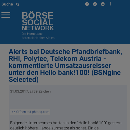
|
Suche
BÖRSE
SOCIAL
NETWORK
Die Homebase
österreichischer Aktien
Alerts bei Deutsche Pfandbriefbank,
RHI, Polytec, Telekom Austria -
kommentierte Umsatzausreisser
unter den Hello bank!100! (BSNgine
Selected)
31.03.2017, 2739 Zeichen
>> Öffnen auf photaq.com
Folgende Unternehmen hatten in den "Hello bank! 100" gestern
deutlich höhere Handelsumsätze als sonst. Einige