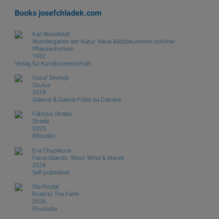
Books
josefchladek.com
Karl Blossfeldt
Wundergarten der Natur. Neue Bilddokumente schöner
Pflanzenformen
1932
Verlag für Kunstwissenschaft
Yusuf Sevinçli
Oculus
2018
Galerist & Galerie Filles du Calvaire
Fabrizio Strada
Strada
2025
89books
Eva Chupikova
Faroe Islands ; Wool, Wind & Waves
2026
Self published
Ola Rindal
Road to The Farm
2026
Poursuite