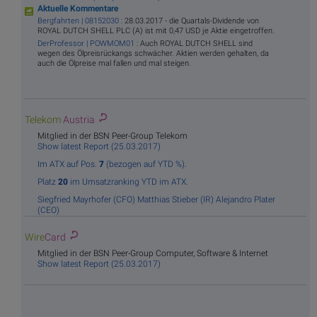
Aktuelle Kommentare
Bergfahrten | 08152030
: 28.03.2017 - die Quartals-Dividende von
ROYAL DUTCH SHELL PLC (A) ist mit 0,47 USD je Aktie eingetroffen.
DerProfessor | POWMOM01
: Auch ROYAL DUTCH SHELL sind
wegen des Ölpreisrückangs schwächer. Aktien werden gehalten, da
auch die Ölpreise mal fallen und mal steigen.
Telekom
Austria
Mitglied in der BSN Peer-Group Telekom
Show latest Report (25.03.2017)
Im ATX auf Pos.
7
(bezogen auf YTD %).
Platz
20
im Umsatzranking YTD im ATX.
Siegfried Mayrhofer (CFO)
Matthias Stieber (IR)
Alejandro Plater
(CEO)
Wire
Card
Mitglied in der BSN Peer-Group Computer, Software & Internet
Show latest Report (25.03.2017)