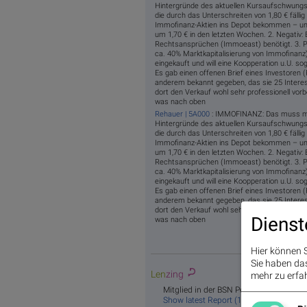
Hintergründe des aktuellen Kursaufschwungs z
die durch das Unterschreiten von 1,80 € fällig
Immofinanz-Aktien ins Depot bekommen – und
um 1,70 € in den letzten Wochen. 2. Negativ: 
Rechtsansprüchen (Immoeast) benötigt. 3. Po
ca. 40% Marktkapitalisierung von Immofinanz
eingekauft und will eine Koopperation u.U. so
Es gab einen offenen Brief eines Investoren 
anderem bekannt gegeben, das sie 25 Interes
dort den Verkauf wohl sehr professionell vorbe
was nach oben
Rehauer | 5A000
: IMMOFINANZ: Das muss ma
Hintergründe des aktuellen Kursaufschwungs z
die durch das Unterschreiten von 1,80 € fällig
Immofinanz-Aktien ins Depot bekommen – und
um 1,70 € in den letzten Wochen. 2. Negativ: 
Rechtsansprüchen (Immoeast) benötigt. 3. Po
ca. 40% Marktkapitalisierung von Immofinanz
eingekauft und will eine Koopperation u.U. so
Es gab einen offenen Brief eines Investoren 
anderem bekannt gegeben, das sie 25 Interes
dort den Verkauf wohl sehr professionell vorbe
Dienst
was nach oben
Hier können S
Sie haben das 
Len
zing
mehr zu erfah
Mitglied in der BSN Peer-Group ATX
Show latest Report (18.03.2017)