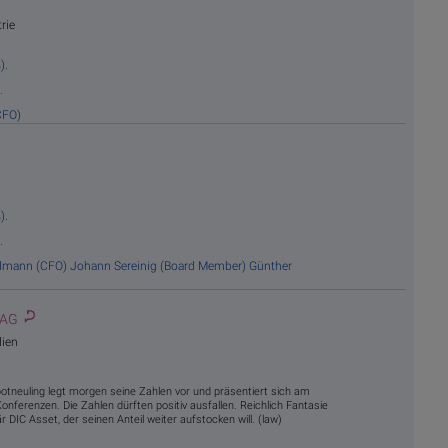
rie
).
.
CFO)
).
.
llmann (CFO)
Johann Sereinig (Board Member)
Günther
-AG
lien
tneuling legt morgen seine Zahlen vor und präsentiert sich am
ferenzen. Die Zahlen dürften positiv ausfallen. Reichlich Fantasie
DIC Asset, der seinen Anteil weiter aufstocken will. (law)