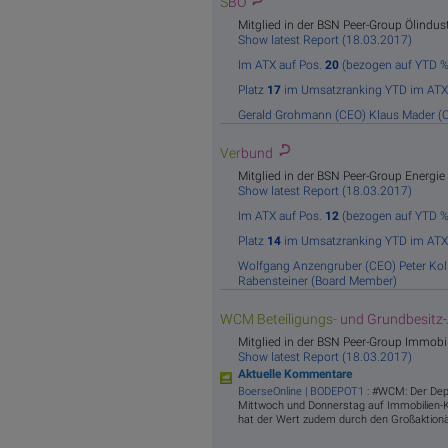
S
BO
Mitglied in der BSN Peer-Group Ölindust
Show latest Report (18.03.2017)
Im ATX auf Pos.
20
(bezogen auf YTD %
Platz
17
im Umsatzranking YTD im ATX
Gerald Grohmann (CEO)
Klaus Mader (
Ver
bund
Mitglied in der BSN Peer-Group Energie
Show latest Report (18.03.2017)
Im ATX auf Pos.
12
(bezogen auf YTD %
Platz
14
im Umsatzranking YTD im ATX
Wolfgang Anzengruber (CEO)
Peter Ko
Rabensteiner (Board Member)
WCM Beteiligungs-
und Grundbesitz
Mitglied in der BSN Peer-Group Immobi
Show latest Report (18.03.2017)
Aktuelle Kommentare
BoerseOnline | BODEPOT1
: #WCM: Der Depo
Mittwoch und Donnerstag auf Immobilien-Kon
hat der Wert zudem durch den Großaktionär 