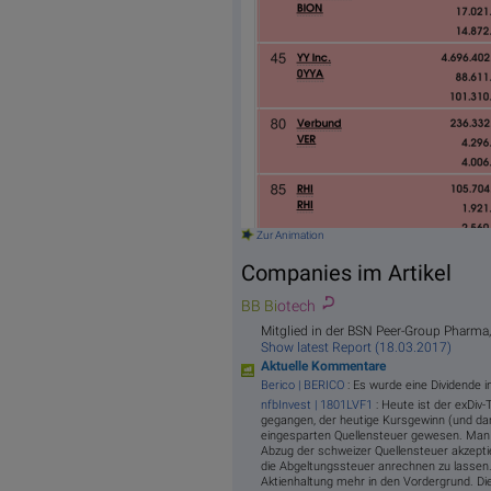
Zur Animation
Companies im Artikel
BB Bi
otech
Mitglied in der BSN Peer-Group Pharma,
Show latest Report (18.03.2017)
Aktuelle Kommentare
Berico | BERICO
: Es wurde eine Dividende 
nfbInvest | 1801LVF1
: Heute ist der exDiv
gegangen, der heutige Kursgewinn (und dam
eingesparten Quellensteuer gewesen. Man 
Abzug der schweizer Quellensteuer akzeptier
die Abgeltungssteuer anrechnen zu lassen
Aktienhaltung mehr in den Vordergrund. Dies