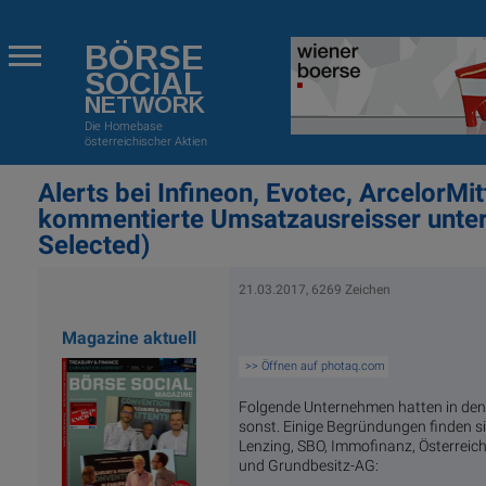
BÖRSE
SOCIAL
NETWORK
Die Homebase
österreichischer Aktien
Alerts bei Infineon, Evotec, ArcelorMit
kommentierte Umsatzausreisser unter
Selected)
21.03.2017, 6269 Zeichen
Magazine aktuell
>> Öffnen auf photaq.com
Folgende Unternehmen hatten in den 
sonst. Einige Begründungen finden s
Lenzing, SBO, Immofinanz, Österreich
und Grundbesitz-AG: