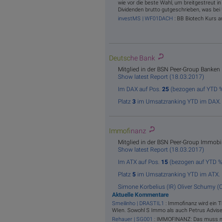
wie vor die beste Wahl, um breitgestreut i
Dividenden brutto gutgeschrieben, was bei US
investMS | WF01DACH
: BB Biotech Kurs am
Deutsc
he Bank
Mitglied in der BSN Peer-Group Banken
Show latest Report (18.03.2017)
Im DAX auf Pos.
25
(bezogen auf YTD %
Platz
3
im Umsatzranking YTD im DAX.
Immof
inanz
Mitglied in der BSN Peer-Group Immobi
Show latest Report (18.03.2017)
Im ATX auf Pos.
15
(bezogen auf YTD %
Platz
5
im Umsatzranking YTD im ATX.
Simone Korbelius (IR)
Oliver Schumy (
Aktuelle Kommentare
Smeilinho | DRASTIL1
: Immofinanz wird ein 
WIen. Sowohl S Immo als auch Petrus Adviser
Rehauer | SG001
: IMMOFINANZ: Das muss ma