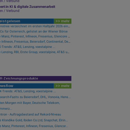
en / Verbund
ert:in KI & digitale Zusammenarbeit
en / Verbund
eistgelesen
>> mehr
Tecnotree verzeichnet im ersten Halbjahr 2026 ein zweistelliges Gewinnwachstum und eine beschleunigte Einführungsdynamik
s für Österreich, gelistet an der Wiener Börse
Wie Manz, Pinterest, Infineon, Fresenius, Glencore und Lenzing für Gesprächsstoff sorgten
Wie Infineon, Fresenius, Beiersdorf, Continental, Deutsche Post und Bayer für Gesprächsstoff im DAX sorgten
-Trends: AT&S, Lenzing, voestalpine ...
Wie Lenzing, RBI, Erste Group, voestalpine, AT&S und Strabag für Gesprächsstoff im ATX sorgten
IR-Zeichnungsprodukte
ewsflow
>> mehr
-Trends: AT&S, Lenzing, voestalpine ...
earch-Fazits zu Beiersdorf, DHL, Vonovia, Hens...
ten Morgen mit Bayer, Deutsche Telekom,
mmerz...
ntron - Auftragsbestand auf Rekord-Niveau
 Klondike Gold, Ibiden Co.Ltd, Snapchat, Elrin...
 Manz, Pinterest, Infineon, Fresenius, Glencor...