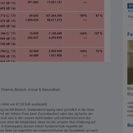
Bö
BSN
#g
Fe
Bö
 Chemie, Biotech, Arznei & Gesundheit
Bu
Jul
in Höhe von 87,28 EUR ausbezahlt.
Vil
-Tag bei BB-Biotech, Dividendenstripping wäre gründlich in die Hose
exkl
it der höhere Preis beim Zurückkaufen) wäre das zig-fache der
con
muß also in den sauren Apfel beißen und zähneknirschend den
en ohne die Möglichkeit, diese bei der privaten Ekst-Erklärung auf
B
. In Konsequenz dessen treten fundamentale Aspekte der
e Aktie (ist eigentlich ein Investmentfonds als Einzelaktie) ist nach