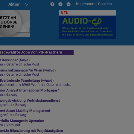
Impressum
|
Cookies
Aktien ▽
NEU
sgewählte Jobs von PIR-Partnern
t Developer (f/m/d)
n / Österreichische Post
tenschutzmanager*in Wien (w/m/d)
n / Österreichische Post
llvertretende Teamleitung (w/m/d)
istikzentrum 6965 Wolfurt / Österreichische Post
ior Analyst International Mortgages*
en / Bawag
asingabwicklung Vertriebsinnendienst
agenfurt / Bawag
pert Asset Liability Management
agenfurt / Bawag
tfolio Manager:in Operation
en / Verbund
ert:in Bilanzierung mit Projektaufgaben