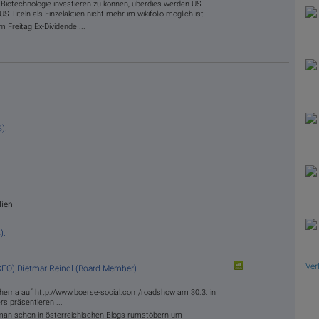
n Biotechnologie investieren zu können, überdies werden US-
-Titeln als Einzelaktien nicht mehr im wikifolio möglich ist.
 Freitag Ex-Dividende ...
).
lien
).
Ver
CEO)
Dietmar Reindl (Board Member)
Thema auf http://www.boerse-social.com/roadshow am 30.3. in
s präsentieren ...
n schon in österreichischen Blogs rumstöbern um