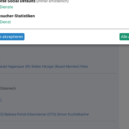
rse Social Defaults
(immer erforderlich)
.
Dienste
sucher-Statistiken
p (IR)
Robert van de Kerkhof (Board Member)
Thomas
Dienst
 akzeptieren
Alle
.
.
arald Hagenauer (IR)
Walter Hitziger (Board Member)
Peter
 Österreich
).
.
EO)
Barbara Potisk-Eibensteiner (CFO)
Simon Kuchelbacher