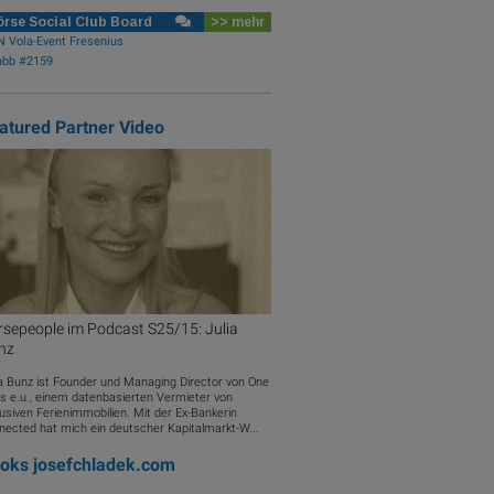
rse Social Club Board
>> mehr
 Vola-Event Fresenius
abb #2159
atured Partner Video
rsepeople im Podcast S25/15: Julia
nz
ia Bunz ist Founder und Managing Director von One
las e.u., einem datenbasierten Vermieter von
usiven Ferienimmobilien. Mit der Ex-Bankerin
nected hat mich ein deutscher Kapitalmarkt-W...
ooks
josefchladek.com