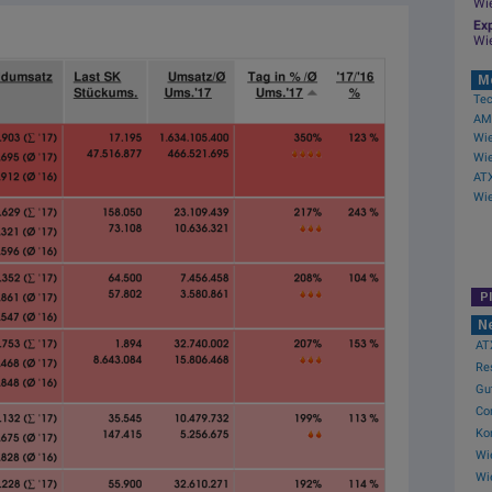
Wi
Exp
Wi
M
AMC
ATX
P
N
ATX
Res
Gu
Co
Ko
Wie
Wie