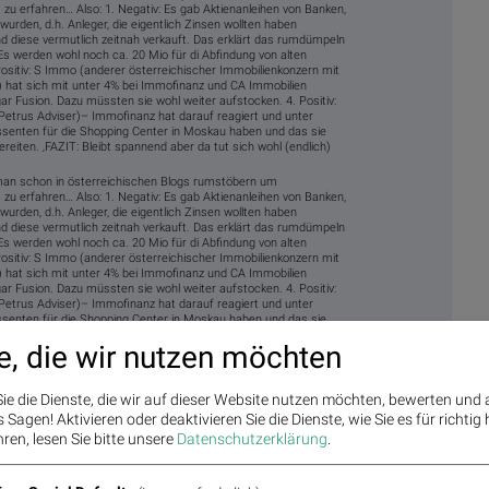
u erfahren… Also: 1. Negativ: Es gab Aktienanleihen von Banken,
 wurden, d.h. Anleger, die eigentlich Zinsen wollten haben
 diese vermutlich zeitnah verkauft. Das erklärt das rumdümpeln
Es werden wohl noch ca. 20 Mio für di Abfindung von alten
sitiv: S Immo (anderer österreichischer Immobilienkonzern mit
) hat sich mit unter 4% bei Immofinanz und CA Immobilien
gar Fusion. Dazu müssten sie wohl weiter aufstocken. 4. Positiv:
(Petrus Adviser)– Immofinanz hat darauf reagiert und unter
senten für die Shopping Center in Moskau haben und das sie
reiten. ‚FAZIT: Bleibt spannend aber da tut sich wohl (endlich)
n schon in österreichischen Blogs rumstöbern um
u erfahren… Also: 1. Negativ: Es gab Aktienanleihen von Banken,
 wurden, d.h. Anleger, die eigentlich Zinsen wollten haben
 diese vermutlich zeitnah verkauft. Das erklärt das rumdümpeln
Es werden wohl noch ca. 20 Mio für di Abfindung von alten
sitiv: S Immo (anderer österreichischer Immobilienkonzern mit
) hat sich mit unter 4% bei Immofinanz und CA Immobilien
gar Fusion. Dazu müssten sie wohl weiter aufstocken. 4. Positiv:
(Petrus Adviser)– Immofinanz hat darauf reagiert und unter
senten für die Shopping Center in Moskau haben und das sie
reiten. ‚FAZIT: Bleibt spannend aber da tut sich wohl (endlich)
e, die wir nutzen möchten
ie die Dienste, die wir auf dieser Website nutzen möchten, bewerten und
Sagen! Aktivieren oder deaktivieren Sie die Dienste, wie Sie es für richtig 
ren, lesen Sie bitte unsere
Datenschutzerklärung
.