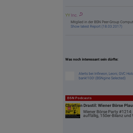
YY
Inc.
Mitglied in der BSN Peer-Group Compute
Show latest Report (18.03.2017)
Was noch interessant sein dürfte:
Alerts bei Infineon, Leoni, GVC Ho
bank!100! (BSNgine Selected)
BSN Podcasts
Christian Drastil: Wiener Börse Pla
Wiener Börse Party #1214: 
auffällig, 150er-Bilanz un