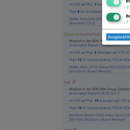
Bö
Im ATX auf Pos.
1
(bezogen auf YTD %)
↓
2
Platz
8
im Umsatzranking YTD im ATX.
Be
Stefan Doboczky (CEO)
Stephanie Knie
↓
1
Obendrauf (CFO)
Österreich
ische Post
Ausgewählte
Mitglied in der BSN Peer-Group Post
Show latest Report (18.03.2017)
Im ATX auf Pos.
5
(bezogen auf YTD %)
Platz
13
im Umsatzranking YTD im ATX
Walter Oblin (CFO)
Georg Pölzl (CEO)
H
Umundum (Board Member)
R
HI
Mitglied in der BSN Peer-Group Zykliker
Show latest Report (18.03.2017)
Im ATX auf Pos.
19
(bezogen auf YTD %
Platz
19
im Umsatzranking YTD im ATX
Reinhold Steiner (CSO)
Franz Struzl (C
(IR)
Franz Buxbaum (Board Member)