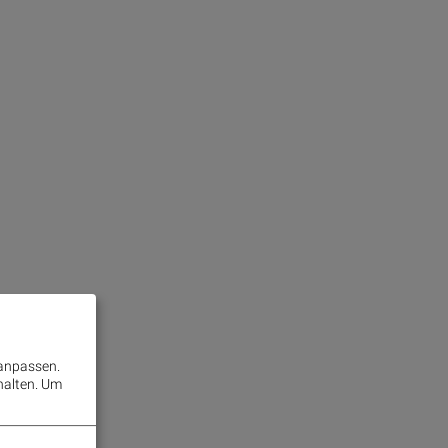
 anpassen.
halten.
Um