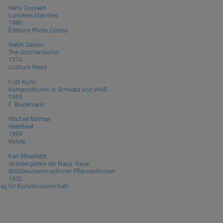
Harry Gruyaert
Lumières blanches
1986
Éditions Photo Copies
Ralph Gibson
The Somnambulist
1970
Lustrum Press
Fritz Kühn
Kompositionen in Schwarz und Weiß
1959
F. Bruckmann
Machiel Botman
Heartbeat
1994
Volute
Karl Blossfeldt
Wundergarten der Natur. Neue
Bilddokumente schöner Pflanzenformen
1932
lag für Kunstwissenschaft