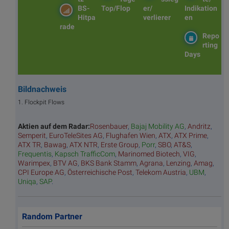
BS-
Top/Flop
er/
Indikation
Hitpa
verlierer
en
rade
Repo
rting
Days
Bildnachweis
1. Flockpit Flows
Aktien auf dem Radar:
Rosenbauer
,
Bajaj Mobility AG
,
Andritz
,
Semperit
,
EuroTeleSites AG
,
Flughafen Wien
,
ATX
,
ATX Prime
,
ATX TR
,
Bawag
,
ATX NTR
,
Erste Group
,
Porr
,
SBO
,
AT&S
,
Frequentis
,
Kapsch TrafficCom
,
Marinomed Biotech
,
VIG
,
Warimpex
,
BTV AG
,
BKS Bank Stamm
,
Agrana
,
Lenzing
,
Amag
,
CPI Europe AG
,
Österreichische Post
,
Telekom Austria
,
UBM
,
Uniqa
,
SAP
.
Random Partner