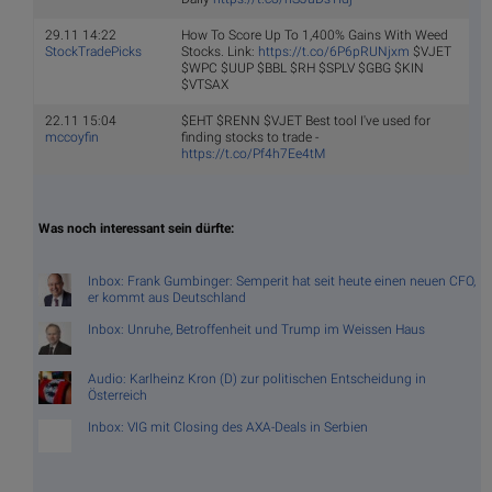
29.11 14:22
How To Score Up To 1,400% Gains With Weed
StockTradePicks
Stocks. Link:
https://t.co/6P6pRUNjxm
$VJET
$WPC $UUP $BBL $RH $SPLV $GBG $KIN
$VTSAX
22.11 15:04
$EHT $RENN $VJET Best tool I've used for
mccoyfin
finding stocks to trade -
https://t.co/Pf4h7Ee4tM
Was noch interessant sein dürfte:
Inbox: Frank Gumbinger: Semperit hat seit heute einen neuen CFO,
er kommt aus Deutschland
Inbox: Unruhe, Betroffenheit und Trump im Weissen Haus
Audio: Karlheinz Kron (D) zur politischen Entscheidung in
Österreich
Inbox: VIG mit Closing des AXA-Deals in Serbien