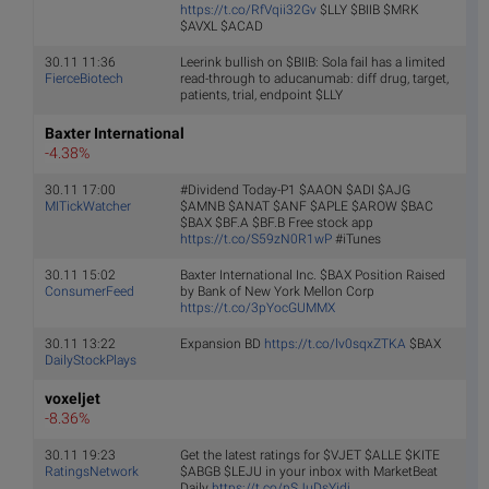
https://t.co/RfVqii32Gv
$LLY $BIIB $MRK
$AVXL $ACAD
30.11 11:36
Leerink bullish on $BIIB: Sola fail has a limited
FierceBiotech
read-through to aducanumab: diff drug, target,
patients, trial, endpoint $LLY
Baxter International
-4.38%
30.11 17:00
#Dividend Today-P1 $AAON $ADI $AJG
MITickWatcher
$AMNB $ANAT $ANF $APLE $AROW $BAC
$BAX $BF.A $BF.B Free stock app
https://t.co/S59zN0R1wP
#iTunes
30.11 15:02
Baxter International Inc. $BAX Position Raised
ConsumerFeed
by Bank of New York Mellon Corp
https://t.co/3pYocGUMMX
30.11 13:22
Expansion BD
https://t.co/lv0sqxZTKA
$BAX
DailyStockPlays
voxeljet
-8.36%
30.11 19:23
Get the latest ratings for $VJET $ALLE $KITE
RatingsNetwork
$ABGB $LEJU in your inbox with MarketBeat
Daily
https://t.co/nSJuDsYidj