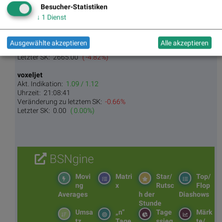
Letzter SK:
111.00
( -1.91%)
Besucher-Statistiken
↓
1
Dienst
Samsung Electronics
Akt. Indikation:
2635.00 / 2660.00
Uhrzeit:
13:31:09
Ausgewählte akzeptieren
Alle akzeptieren
Veränderung zu letztem SK:
-0.66%
Letzter SK:
2665.00
( -4.82%)
voxeljet
Akt. Indikation:
1.09 / 1.12
Uhrzeit:
21:08:41
Veränderung zu letztem SK:
-0.66%
Letzter SK:
0.00
( 0.00%)
BSNgine
Movi
Matri
Star/
Top/
ng
x
Rutsc
Flop
Averages
h der
Diashows
Stunde
Umsa
„n“
Tage
Märk
tz
Tage
ssieg
te/