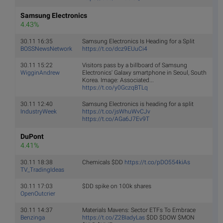
Samsung Electronics
4.43%
30.11 16:35
Samsung Electronics Is Heading for a Split
BOSSNewsNetwork
https://t.co/dcz9EUuCi4
30.11 15:22
Visitors pass by a billboard of Samsung
WigginAndrew
Electronics' Galaxy smartphone in Seoul, South
Korea. Image: Associated...
https://t.co/y0GczqBTLq
30.11 12:40
Samsung Electronics is heading for a split
IndustryWeek
https://t.co/jsWhuWvCJv
https://t.co/AGa6J7Ev9T
DuPont
4.41%
30.11 18:38
Chemicals $DD
https://t.co/pDO554kiAs
TV_TradingIdeas
30.11 17:03
$DD spike on 100k shares
OpenOutcrier
30.11 14:37
Materials Mavens: Sector ETFs To Embrace
Benzinga
https://t.co/Z2BIadyLas
$DD $DOW $MON