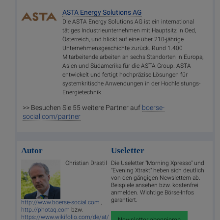
ASTA Energy Solutions AG
Die ASTA Energy Solutions AG ist ein international
tätiges Industrieunternehmen mit Hauptsitz in Oed,
Österreich, und blickt auf eine über 210-jährige
Unternehmensgeschichte zurück. Rund 1.400
Mitarbeitende arbeiten an sechs Standorten in Europa,
Asien und Südamerika für die ASTA Group. ASTA
entwickelt und fertigt hochpräzise Lösungen für
systemkritische Anwendungen in der Hochleistungs-
Energietechnik.
>> Besuchen Sie 55 weitere Partner auf
boerse-
social.com/partner
Autor
Useletter
Christian Drastil
Die Useletter "Morning Xpresso" und
"Evening Xtrakt" heben sich deutlich
von den gängigen Newslettern ab.
Beispiele ansehen bzw. kostenfrei
anmelden. Wichtige Börse-Infos
garantiert.
http://www.boerse-social.com
,
http://photaq.com
bzw.
https://www.wikifolio.com/de/at/
Newsletter abonnieren