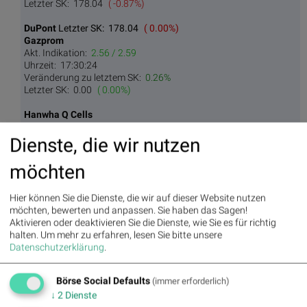
Letzter SK:
178.04
( -0.87%)
DuPont
Letzter SK:
178.04
( 0.00%)
Gazprom
Akt. Indikation:
2.56 / 2.59
Uhrzeit:
17:30:24
Veränderung zu letztem SK:
0.26%
Letzter SK:
0.00
( 0.00%)
Hanwha Q Cells
Akt. Indikation:
8.63 / 8.69
Dienste, die wir nutzen
Uhrzeit:
18:36:12
Veränderung zu letztem SK:
0.26%
Letzter SK:
0.00
( 0.00%)
möchten
Manitowoc
Hier können Sie die Dienste, die wir auf dieser Website nutzen
Akt. Indikation:
8.30 / 8.30
möchten, bewerten und anpassen. Sie haben das Sagen!
Uhrzeit:
22:44:30
Aktivieren oder deaktivieren Sie die Dienste, wie Sie es für richtig
Veränderung zu letztem SK:
0.26%
halten.
Um mehr zu erfahren, lesen Sie bitte unsere
Letzter SK:
0.00
( 0.00%)
Datenschutzerklärung
.
NetEase
Akt. Indikation:
112.00 / 116.00
Börse Social Defaults
(immer erforderlich)
Uhrzeit:
13:31:30
↓
2
Dienste
Veränderung zu letztem SK:
2.70%