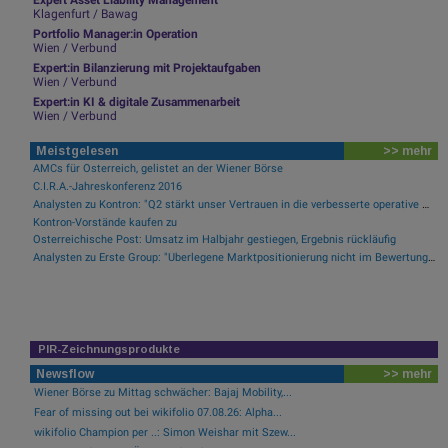
Expert Asset Liability Management
Klagenfurt / Bawag
Portfolio Manager:in Operation
Wien / Verbund
Expert:in Bilanzierung mit Projektaufgaben
Wien / Verbund
Expert:in KI & digitale Zusammenarbeit
Wien / Verbund
Meistgelesen
>> mehr
AMCs für Österreich, gelistet an der Wiener Börse
C.I.R.A.-Jahreskonferenz 2016
Analysten zu Kontron: "Q2 stärkt unser Vertrauen in die verbesserte operative Qualität"
Kontron-Vorstände kaufen zu
Österreichische Post: Umsatz im Halbjahr gestiegen, Ergebnis rückläufig
Analysten zu Erste Group: "Überlegene Marktpositionierung nicht im Bewertungsniveau reflektiert"
PIR-Zeichnungsprodukte
Newsflow
>> mehr
Wiener Börse zu Mittag schwächer: Bajaj Mobility,...
Fear of missing out bei wikifolio 07.08.26: Alpha...
wikifolio Champion per ..: Simon Weishar mit Szew...