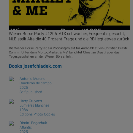
Wiener Börse Party #1205: ATX schwächer, Frequentis gesucht,
NLB stellt Alta die 40-Prozent-Frage und die RBI legt etwas zurück
Die Wiener Börse Party ist ein Podcastprojekt für Audio-CD.at von Christian Drastil
Comm.. Unter dem Motto „Market & Me“ berichtet Christian Drastil über das
Tagesgeschehen an der Wiener Börse. Inh...
Books
josefchladek.com
Antonio Moreno
Cuaderno de campo
2025
Self published
Harry Gruyaert
Lumières blanches
1986
Éditions Photo Copies
Dimitri Bogachuk
Atlantic
2025