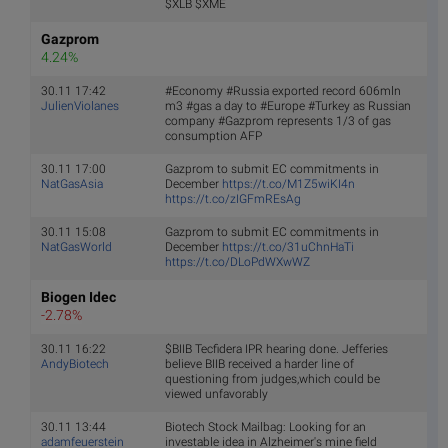
$XLB $XME
Gazprom
4.24%
30.11 17:42
#Economy #Russia exported record 606mln
JulienViolanes
m3 #gas a day to #Europe #Turkey as Russian
company #Gazprom represents 1/3 of gas
consumption AFP
30.11 17:00
Gazprom to submit EC commitments in
NatGasAsia
December
https://t.co/M1Z5wiKI4n
https://t.co/zIGFmREsAg
30.11 15:08
Gazprom to submit EC commitments in
NatGasWorld
December
https://t.co/31uChnHaTi
https://t.co/DLoPdWXwWZ
Biogen Idec
-2.78%
30.11 16:22
$BIIB Tecfidera IPR hearing done. Jefferies
AndyBiotech
believe BIIB received a harder line of
questioning from judges,which could be
viewed unfavorably
30.11 13:44
Biotech Stock Mailbag: Looking for an
adamfeuerstein
investable idea in Alzheimer's mine field