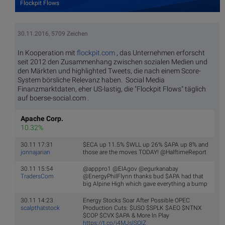
Flockpit Flows
30.11.2016, 5709 Zeichen
In Kooperation mit
flockpit.com
, das Unternehmen erforscht
seit 2012 den Zusammenhang zwischen sozialen Medien und
den Märkten und highlighted Tweets, die nach einem Score-
System börsliche Relevanz haben. Social Media
Finanzmarktdaten, eher US-lastig, die "Flockpit Flows" täglich
auf boerse-social.com .
Apache Corp.
10.32%
30.11 17:31
$ECA up 11.5% $WLL up 26% $APA up 8% and
jonnajarian
those are the moves TODAY! @HalftimeReport
30.11 15:54
@apppro1 @EIAgov @egurkanabay
TradersCom
@EnergyPhilFlynn thanks bud $APA had that
big Alpine High which gave everything a bump
30.11 14:23
Energy Stocks Soar After Possible OPEC
scalpthatstock
Production Cuts: $USO $SPLK $AEO $NTNX
$COP $CVX $APA & More In Play
https://t.co/i4MJslSQlZ