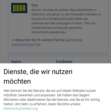
Porr
Die Porr ist eines der größten Bauunternehmen in
Österreich und gehört zu den führenden Anbietern in
Europa. Als Full-Service-Provider bietet das
Unternehmen alle Leistungen im Hoch-, Tief- und
Infrastrukturbau entlang der gesamten
Wertschöpfungskette Bau.
>> Besuchen Sie 55 weitere Partner auf
boerse-
social.com/partner
Autor
Useletter
Christian Drastil
Die Useletter "Morning Xpresso" und
Dienste, die wir nutzen
"Evening Xtrakt" heben sich deutlich
von den gängigen Newslettern ab.
möchten
Beispiele ansehen bzw. kostenfrei
anmelden. Wichtige Börse-Infos
garantiert.
http://www.boerse-social.com
,
Hier können Sie die Dienste, die wir auf dieser Website nutzen
http://photaq.com
bzw.
möchten, bewerten und anpassen. Sie haben das Sagen!
https://www.wikifolio.com/de/at/
Newsletter abonnieren
p/smeilinho
Aktivieren oder deaktivieren Sie die Dienste, wie Sie es für richtig
halten.
Um mehr zu erfahren, lesen Sie bitte unsere
Datenschutzerklärung
.
Runplugged