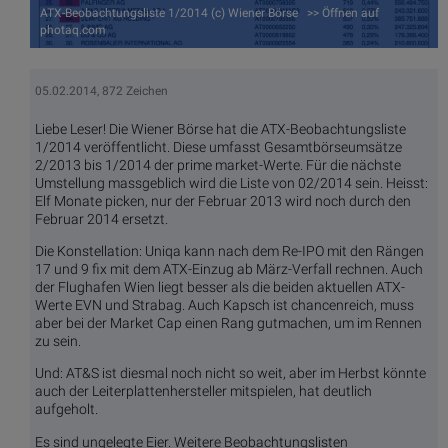
ATX-Beobachtungsliste 1/2014 (c) Wiener Börse >> Öffnen auf
photaq.com
05.02.2014, 872 Zeichen
Liebe Leser! Die Wiener Börse hat die ATX-Beobachtungsliste
1/2014 veröffentlicht. Diese umfasst Gesamtbörseumsätze
2/2013 bis 1/2014 der prime market-Werte. Für die nächste
Umstellung massgeblich wird die Liste von 02/2014 sein. Heisst:
Elf Monate picken, nur der Februar 2013 wird noch durch den
Februar 2014 ersetzt.
Die Konstellation: Uniqa kann nach dem Re-IPO mit den Rängen
17 und 9 fix mit dem ATX-Einzug ab März-Verfall rechnen. Auch
der Flughafen Wien liegt besser als die beiden aktuellen ATX-
Werte EVN und Strabag. Auch Kapsch ist chancenreich, muss
aber bei der Market Cap einen Rang gutmachen, um im Rennen
zu sein.
Und: AT&S ist diesmal noch nicht so weit, aber im Herbst könnte
auch der Leiterplattenhersteller mitspielen, hat deutlich
aufgeholt.
Es sind ungelegte Eier. Weitere Beobachtungslisten