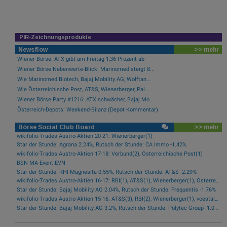
PIR-Zeichnungsprodukte
Newsflow
>> mehr
Wiener Börse: ATX gibt am Freitag 1,36 Prozent ab
Wiener Börse Nebenwerte-Blick: Marinomed steigt 8...
Wie Marinomed Biotech, Bajaj Mobility AG, Wolftan...
Wie Österreichische Post, AT&S, Wienerberger, Pal...
Wiener Börse Party #1216: ATX schwächer, Bajaj Mo...
Österreich-Depots: Weekend-Bilanz (Depot Kommentar)
Börse Social Club Board
>> mehr
wikifolio-Trades Austro-Aktien 20-21: Wienerberger(1)
Star der Stunde: Agrana 2.24%, Rutsch der Stunde: CA Immo -1.42%
wikifolio-Trades Austro-Aktien 17-18: Verbund(2), Österreichische Post(1)
BSN MA-Event EVN
Star der Stunde: RHI Magnesita 0.55%, Rutsch der Stunde: AT&S -2.29%
wikifolio-Trades Austro-Aktien 16-17: RBI(1), AT&S(1), Wienerberger(1), Österreichische Post(1)
Star der Stunde: Bajaj Mobility AG 2.04%, Rutsch der Stunde: Frequentis -1.76%
wikifolio-Trades Austro-Aktien 15-16: AT&S(3), RBI(2), Wienerberger(1), voestalpine(1), Kontron(1), Bawag(1)
Star der Stunde: Bajaj Mobility AG 3.2%, Rutsch der Stunde: Polytec Group -1.01%