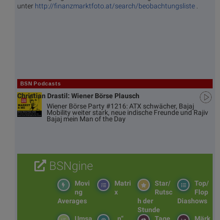
unter
http://finanzmarktfoto.at/search/beobachtungsliste
.
BSN Podcasts
Christian Drastil: Wiener Börse Plausch
Wiener Börse Party #1216: ATX schwächer, Bajaj
Mobility weiter stark, neue indische Freunde und Rajiv
Bajaj mein Man of the Day
BSNgine
Movi
Matri
Star/
Top/
ng
x
Rutsc
Flop
Averages
h der
Diashows
Stunde
Umsa
„n“
Tage
Märk