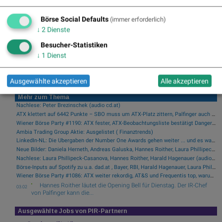
Infos über neue Financial Literacy
Audio Files für die Runplugged App
Börse Social Defaults
(immer erforderlich)
(kostenfrei downloaden über
↓
2
Dienste
http://runplugged.com/spreadit
)
Besucher-Statistiken
per Newsletter erhalten
↓
1
Dienst
Ausgewählte akzeptieren
Alle akzeptieren
Mehr zum Thema
Nachlese: Peter Brezinschek (audio cd.at)
ATX klettert auf 6442 Punkte – SBO muss um ATX-Platz zittern, Palfinger auch (Podcast)
Wiener Börse Party #1190: ATX fester, ATX-Beobachtungsliste bestätigt Danger für SBO, Andritz-Blue-Chip-Facts, vor Österreich - Spanien ...
Ambia Trading Group Aktie: Ausgelistet ( Finanztrends)
LinkedIn-NL: Die Übergaben der Number One Awards gehen weiter ... und es war eine irre Woche
Neue Bilder: Daniela Herneth, Andreas Galuska, Hannes Roither, Laura Phillipeck-Casanova, Helmut Anninger, Veronika Rief und Angela Pengl-Böhm
Nachlese: Laura Phillipeck-Casanova, Hannes Roither, Harald Hagenauer (audio cd.at)
Börse-Inputs auf Spotify zu u.a. dad.at , Bayer, RBI, Harald Hagenauer, Laura Phillipeck-Casanova Hans(wo)men Group
Wiener Börse Party #1086: ATX weiter rekordig, AT&S und Frequentis top, warum bei Frequentis dividiert durch SBO die 2,87 wichtig ist
Hannes Roither läutet die Opening Bell für Dienstag. Der IR-Chef
03.02
von Palfinger kann die...
Ausgewählte Jobs von PIR-Partnern