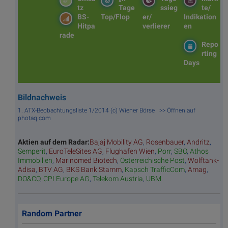
tz
Tage
ssieg
te/
BS-
Top/Flop
er/
Indikation
Hitpa
verlierer
en
rade
Repo
rting
Days
Bildnachweis
1. ATX-Beobachtungsliste 1/2014 (c) Wiener Börse >> Öffnen auf
photaq.com
Aktien auf dem Radar:
Bajaj Mobility AG
,
Rosenbauer
,
Andritz
,
Semperit
,
EuroTeleSites AG
,
Flughafen Wien
,
Porr
,
SBO
,
Athos
Immobilien
,
Marinomed Biotech
,
Österreichische Post
,
Wolftank-
Adisa
,
BTV AG
,
BKS Bank Stamm
,
Kapsch TrafficCom
,
Amag
,
DO&CO
,
CPI Europe AG
,
Telekom Austria
,
UBM
.
Random Partner