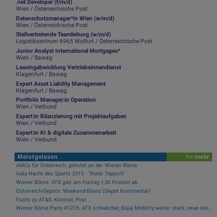
.net Developer (f/m/d)
Wien / Österreichische Post
Datenschutzmanager*in Wien (w/m/d)
Wien / Österreichische Post
Stellvertretende Teamleitung (w/m/d)
Logistikzentrum 6965 Wolfurt / Österreichische Post
Junior Analyst International Mortgages*
Wien / Bawag
Leasingabwicklung Vertriebsinnendienst
Klagenfurt / Bawag
Expert Asset Liability Management
Klagenfurt / Bawag
Portfolio Manager:in Operation
Wien / Verbund
Expert:in Bilanzierung mit Projektaufgaben
Wien / Verbund
Expert:in KI & digitale Zusammenarbeit
Wien / Verbund
Meistgelesen
>> mehr
AMCs für Österreich, gelistet an der Wiener Börse
Gala Nacht des Sports 2013 - "Roter Teppich"
Wiener Börse: ATX gibt am Freitag 1,36 Prozent ab
Österreich-Depots: Weekend-Bilanz (Depot Kommentar)
Fazits zu AT&S, Kontron, Post ...
Wiener Börse Party #1216: ATX schwächer, Bajaj Mobility weiter stark, neue indische Freunde und Rajiv Bajaj mein Man of the Day